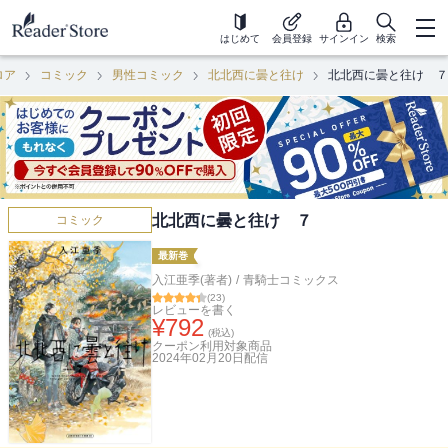
はじめて
会員登録
サインイン
検索
ロア
コミック
男性コミック
北北西に曇と往け
北北西に曇と往け ７
北北西に曇と往け ７
コミック
最新巻
入江亜季(著者)
/
青騎士コミックス
(
23
)
レビューを書く
¥
792
(税込)
クーポン利用対象商品
2024年02月20日
配信