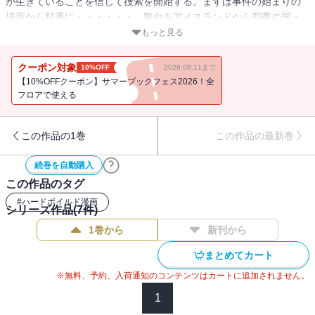
が生きていることを信じて捜索を開始する。まずは事件の始まりの
場所から順番に・・・・・・。舞台をアイスランドから四季の国・
日本に移して描かれる、真相究明の捜索編！ 心強い相棒の清（き
もっと見る
よし）とともに、熱情の慧と理知の清によるていねいな聞き込み調
査が描かれていくのだ。
クーポン対象
10%OFF
2026.08.11まで
【10%OFFクーポン】サマーブックフェス2026！全
フロアで使える
この作品の1巻
この作品の最新巻
続巻を自動購入
この作品のタグ
#
ハードボイルド漫画
シリーズ作品(
7
件)
1巻から
新刊から
まとめてカート
※無料、予約、入荷通知のコンテンツはカートに追加されません。
1