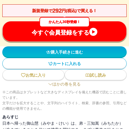
292
新規登録で
円(税込)で買える！
かんたん30秒登録！
今すぐ会員登録をする
購入手続きに進む
カートに入れる
お気に入り
試し読み
ほかの巻を見る
※この商品はタブレットなど大きなディスプレイを備えた機器で読むことに適し
ています。
文字だけを拡大することや、文字列のハイライト、検索、辞書の参照、引用など
の機能が使用できません。
あらすじ
日本へ帰った御山慧（みやま・けい）は、弟・三知嵩（みちたか）