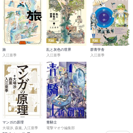
かな？ジャックはもともと鳥好きな感じだし、慧は機械が好き。三
知嵩は7巻で明らかになったけど母親からのネグレクトと思われる虐
待でハサミがキーになっている。ハサミを好きなわけではないけ
ど、ハサミでお兄ちゃんの慧が母親に優しく髪を切ってもらってい
て、自分もやってほしいとどんなに主張しても耳をかしてもらえな
かった心の傷かな。

完結
完結
今まで三知嵩はただのサイコパスなのかなって思っていたけど幼少
旅
乱と灰色の世界
群青学舎
入江亜季
入江亜季
入江亜季
期の何かが人格を破綻させてしまったのかもしれない。母親から執
拗に無視されている場面では本当に可哀そう。ただ母親がそこに至
った経緯が三知嵩の異常さを恐れてないものとしてしまった可能性
もあってネグレクトが先なのか、もともとサイコパスだったことが
原因なのか現段階ではわかりかねる。お兄ちゃんの慧と外見が全く
違うし例えばレイプされて出来ちゃった子供とか？何か三知嵩の出
生にも大きな謎がありそう。

7巻では一旦日本に戻って、三知嵩の過去を幼馴染の清と一緒に探
る。慧(見た目のカッコよさでみんなが寄ってくる)とは違った意味の
人たらしの清(無害な外見だけど人柄や特技もありみんなの人気者)が
マンガの原理
青騎士
大場渉
,
森薫
,
入江亜季
電撃マオウ編集部
良いスパイスになってコミカルな部分もあり、謎を追うミステリア