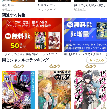
半分姉弟
奸臣スムバト
神田ごくら町職人ばなし
藤見よいこ
トマトスープ
坂上暁仁
関連する特集
「タイカの理性」最新7巻＆ 「ウシミツガオ」完結3巻発売
同じジャンルのランキング
もっと見る
1
位
2
位
3
位