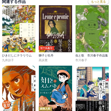
スな部分もありとても面白かった。不穏な部分が多いものの、今後
関連する作品
もっと見る
のどうなっていくのか楽しみ。
セールあり
ひきだしにテラリウム
獅子と牡丹
虫と歌 市川春子作品集
九井諒子
高浜寛
市川春子
続巻入荷