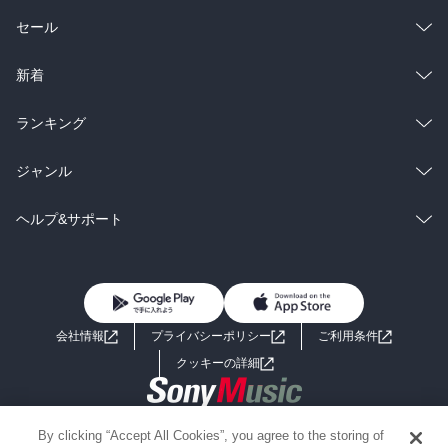
総合
コミック
セール
ラノベ
小説
総合
コミック
新着
雑誌・グラビア
ビジネス・実用
ラノベ
小説
総合
コミック
ランキング
BL・TL
雑誌・グラビア
ビジネス・実用
ラノベ
小説
総合
コミック
ジャンル
BL・TL
雑誌・グラビア
ビジネス・実用
ラノベ
小説
コミック
男性コミック
ヘルプ&サポート
BL・TL
雑誌・グラビア
ビジネス・実用
女性コミック
コミック誌
初めての方へ
ヘルプ
BL・TL
ライトノベル
男子向けラノベ
よくあるご質問
お問い合わせ
会社情報
プライバシーポリシー
ご利用条件
女子向けラノベ
小説
利用規約
クッキーの詳細
国内小説
海外小説
Copyright 2017 - 2026 Sony Music Entertainment(Japan) Inc.
By clicking “Accept All Cookies”, you agree to the storing of
ミステリー
SF