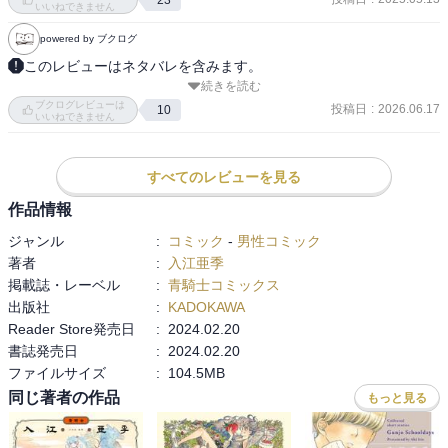
いいねできません
最新刊まで読破。登場人物がみんな素敵でアイスランドの自然や食
powered by ブクログ
べ物の描写も豊富でミステリー要素があるものの、淡々とした日常
系漫画が好きな自分も楽しく読み進める。本当に丁寧に隅々まで描
このレビューはネタバレを含みます。
続きを読む
きこまれていて、繰り返し読める漫画。

【あらすじ】

ブクログレビューは
日本へ帰った御山慧（みやま・けい）は、弟・三知嵩（みちたか）
投稿日
:
2026.06.17
10
いいねできません
アイスランドでの生活費を稼ぐため主人公の御山慧(みやまけい)が行
が生きていることを信じて捜索を開始する。まずは事件の始まりの
っている探偵業もスリルがあって面白い。慧の17歳ながらその年齢
場所から順番に……。

設定を覆す絶対的安定感と万能ぶり。絶対大丈夫という確信をもっ
舞台をアイスランドから四季の国・日本に移して描かれる、真相究
すべてのレビューを見る
てページをめくれるところが、マスターキートンの平賀＝キート
明の捜索編！心強い相棒の清（きよし）とともに、熱情の慧と理知
作品情報
ン・太一みたい。どんな危機も最終的に100%乗り越えるという安心
の清によるていねいな聞き込み調査が描かれていくのだ。

ジャンル
:
コミック
-
男性コミック
感がある。

著者
:
入江亜季
・‥…━━━☆・‥…━━━☆・‥…━━━☆

掲載誌・レーベル
:
青騎士コミックス
但し、主人公の弟の御山三知嵩(みちたか)が出てくるといつも不穏な
出版社
:
KADOKAWA
空気が流れだす。慧は車やスマホなど機械と意思疎通できる能力を
感想は最終巻にまとめて記載予定です。
Reader Store発売日
:
2024.02.20
持っていて、多分慧の祖父のジャックは鳥と話せる能力を持ってい
書誌発売日
:
2024.02.20
る。そして三知嵩は人間を切り刻む能力？外側は傷ひとつないんだ
ファイルサイズ
:
104.5MB
けど内面をバラバラにしているような。実際それで人を殺している
ように思われる描写がたくさん。

同じ著者の作品
もっと見る
この能力ってその本人の好きなものを自在に操れるような能力なの