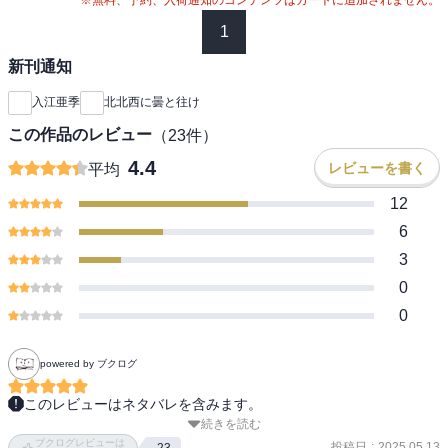
1
新刊通知
入江亜季
北北西に曇と往け
この作品のレビュー
（
23
件）
4.4
レビューを書く
平均
12
6
3
0
0
powered by ブクログ
このレビューはネタバレを含みます。
続きを読む
※ネタバレありです。

ブクログレビューは
完結してから読みたいなと思っていたけど我慢できずに全巻購入、
投稿日
:
2025.05.13
23