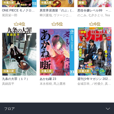
今週入荷
今週入荷
新着
ONE PIECE モノクロ版 115
異世界居酒屋「のぶ」(22)
悪役令嬢レベル99 ～私は裏ボスですが魔王ではありません～ その６
尾田栄一郎
蝉川夏哉
,
ヴァージニア二等兵
のこみ
,
転
,
七夕さとり
,
Tea
4
位
5
位
6
位
今週入荷
今週入荷
今週入荷
九条の大罪（１７）
あかね噺 23
週刊少年マガジン 2026年36・37号[2026年8月5日発売]
真鍋昌平
末永裕樹
,
馬上鷹将
金城宗幸
,
ノ村優介
,
真島ヒロ
フロア