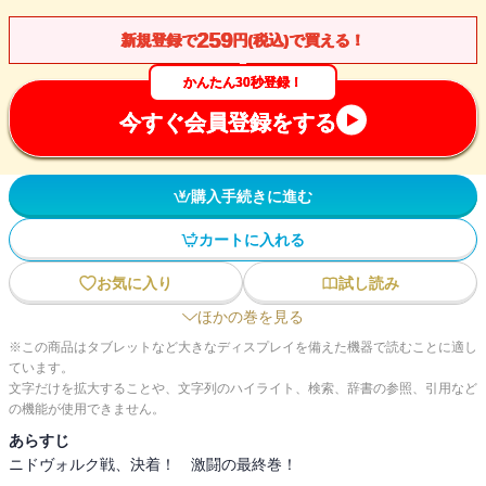
259
新規登録で
円(税込)で買える！
かんたん30秒登録！
今すぐ会員登録をする
購入手続きに進む
カートに入れる
お気に入り
試し読み
ほかの巻を見る
※この商品はタブレットなど大きなディスプレイを備えた機器で読むことに適し
ています。
文字だけを拡大することや、文字列のハイライト、検索、辞書の参照、引用など
の機能が使用できません。
あらすじ
ニドヴォルク戦、決着！ 激闘の最終巻！