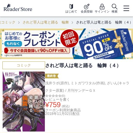
はじめて
会員登録
サインイン
検索
性コミック
されど罪人は竜と踊る 輪舞
されど罪人は竜と踊る 輪舞（４）
されど罪人は竜と踊る 輪舞（４）
コミック
最終巻
浅井ラボ(原作)
,
ミトガワワタル(作画)
,
ざいん(キャラ
クター原案)
/
月刊サンデーＧＸ
(
0
)
レビューを書く
¥
759
(税込)
クーポン利用対象商品
2018年11月02日
配信