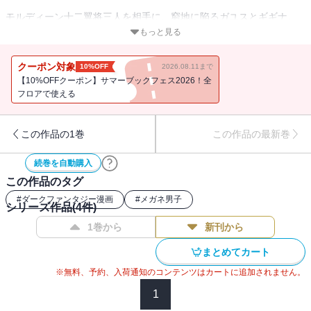
モルディーン十二翼将三人を相手に、窮地に陥るガユスとギギナ。
ガユス達を襲った謎の女・ニドヴォルクが、再び彼らの前に現れ
もっと見る
る！
モルディーン十二翼将であるラキ兄弟とジェノンを相手に圧倒的な
クーポン対象
10%OFF
2026.08.11まで
力を見せつけた彼女は、
【10%OFFクーポン】サマーブックフェス2026！全
ガユスとギギナに狙いを定め・・・・・・？
フロアで使える
重力力場系咒式を操る魔女VS二人の剣士！今までにない激闘が幕を
開ける――！！
この作品の1巻
この作品の最新巻
超人気暗黒ライトノベルコミカライズ作品最終巻！
続巻を自動購入
この作品のタグ
#
ダークファンタジー漫画
#
メガネ男子
シリーズ作品(
4
件)
1巻から
新刊から
まとめてカート
※無料、予約、入荷通知のコンテンツはカートに追加されません。
1