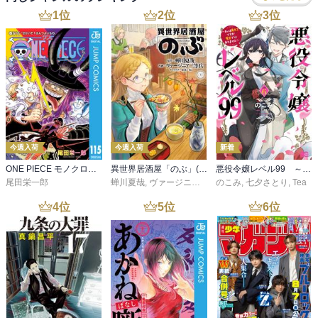
1
位
2
位
3
位
今週入荷
今週入荷
新着
ONE PIECE モノクロ版 115
異世界居酒屋「のぶ」(22)
悪役令嬢レベル99 ～私は裏ボスですが魔王ではありません～ その６
尾田栄一郎
蝉川夏哉
,
ヴァージニア二等兵
のこみ
,
転
,
七夕さとり
,
Tea
4
位
5
位
6
位