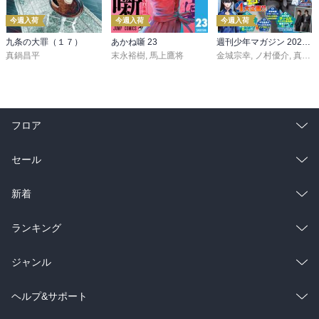
今週入荷
今週入荷
今週入荷
九条の大罪（１７）
あかね噺 23
週刊少年マガジン 2026年36・37号[2026年8月5日発売]
真鍋昌平
末永裕樹
,
馬上鷹将
金城宗幸
,
ノ村優介
,
真島ヒロ
フロア
総合
コミック
セール
ラノベ
小説
総合
コミック
新着
雑誌・グラビア
ビジネス・実用
ラノベ
小説
総合
コミック
ランキング
BL・TL
雑誌・グラビア
ビジネス・実用
ラノベ
小説
総合
コミック
ジャンル
BL・TL
雑誌・グラビア
ビジネス・実用
ラノベ
小説
コミック
男性コミック
ヘルプ&サポート