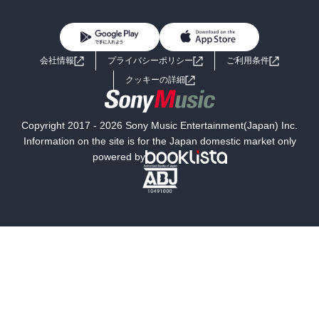
BL・TL
雑誌・グラビア
ビジネス・実用
女性コミック
コミック誌
初めての方へ
ヘルプ
BL・TL
ライトノベル
男子向けラノベ
よくあるご質問
お問い合わせ
会社情報
プライバシーポリシー
ご利用条件
女子向けラノベ
小説
利用規約
クッキーの詳細
国内小説
海外小説
Copyright 2017 - 2026 Sony Music Entertainment(Japan) Inc.
ミステリー
SF
Information on the site is for the Japan domestic market only
powered by
歴史・時代小説
文学
雑誌
グラビア写真集
ボーイズラブ
ティーンズラブ
人文・思想・歴史
社会・政治・法律
ビジネス・経済
サイエンス・テクノロジー