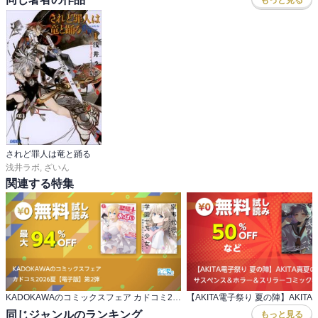
されど罪人は竜と踊る
浅井ラボ
,
ざいん
関連する特集
KADOKAWAのコミックスフェア カドコミ2026夏【電子版】第2弾
同じジャンルのランキング
もっと見る