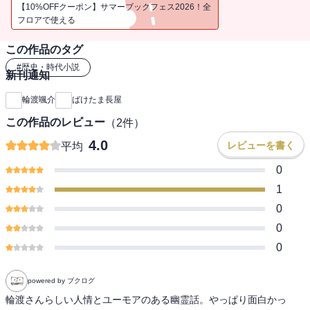
う名のおばけ退治に乗り出すが・・・・・・！？
【10%OFFクーポン】サマーブックフェス2026！全
フロアで使える
この作品のタグ
#
歴史・時代小説
新刊通知
輪渡颯介
ばけたま長屋
この作品のレビュー
（
2
件）
4.0
レビューを書く
平均
0
1
0
0
0
powered by ブクログ
輪渡さんらしい人情とユーモアのある幽霊話。やっぱり面白かっ