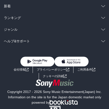
ラノベ
小説
総合
コミック
新着
雑誌・グラビア
ビジネス・実用
ラノベ
小説
総合
コミック
ランキング
BL・TL
雑誌・グラビア
ビジネス・実用
ラノベ
小説
総合
コミック
ジャンル
BL・TL
雑誌・グラビア
ビジネス・実用
ラノベ
小説
コミック
男性コミック
ヘルプ&サポート
BL・TL
雑誌・グラビア
ビジネス・実用
女性コミック
コミック誌
初めての方へ
ヘルプ
BL・TL
ライトノベル
男子向けラノベ
よくあるご質問
お問い合わせ
会社情報
プライバシーポリシー
ご利用条件
女子向けラノベ
小説
利用規約
クッキーの詳細
国内小説
海外小説
Copyright 2017 - 2026 Sony Music Entertainment(Japan) Inc.
ミステリー
SF
Information on the site is for the Japan domestic market only
powered by
歴史・時代小説
文学