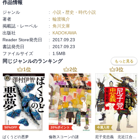
作品情報
ジャンル
:
小説
-
歴史・時代小説
著者
:
輪渡颯介
掲載誌・レーベル
:
角川文庫
出版社
:
KADOKAWA
Reader Store発売日
:
2017.09.23
書誌発売日
:
2017.09.23
ファイルサイズ
:
1.5MB
同じジャンルのランキング
もっと見る
1
位
2
位
3
位
50%OFF
20%ポイント
今週入荷
ばくうどの悪夢
倫敦スコーンの謎
尼子党忠義 北近江合戦心得〈八〉