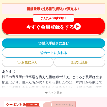
160
新規登録で
円(税込)で買える！
かんたん30秒登録！
今すぐ会員登録をする
購入手続きに進む
カートに入れる
お気に入り
試し読み
あらすじ
浅草の裏長屋に仕事場を構えた指物師の弦次。ところが長屋は空き
部屋ばかり。住人たちが次々と引っ越したのは、木戸口から数えて
四つ目の閉じられた部屋と関わりがあるらしい。入居日の夜、弦次
はその部屋でこの世の者とは思えない女を見てしまう。怖がりだが
もっと見る
根が真面目な弦次は、不真面目な先輩住人の三五郎、幽霊画を描く
のにどうしても本物を見たい町絵師の朔天とともに、原因究明とい
クーポン対象
10%OFF
2026.08.11まで