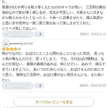
た。 

長屋の3人や周りを取り巻く人たちののキャラが良い。 三五郎の癖が
強めなので影が薄く感じるが、弦次が可笑しい。大家さんに泣きな
がら殴りかかりたくなったり、十余一に店番させたり、職人気質か
と思いきや意外な一面二面三面があって楽しませてくれた。 

シリーズ化してほしい。
ブクログレビューは
投稿日
:
2022.11.11
3
いいねできません
powered by ブクログ
怖がりなのに、おばけにとことん関わることになった弦次。 笑っち
ゃ気の毒なんだけど、笑ってしまう。 でも、そのおばけ騒動は、な
んだか切ない。 最後の最後のあれは、特にひどい。 あれで、成仏で
きていますように。 あいつのためじゃなく、おばけさんのためにそ
う思う。 愉快な三五郎や、おばけ運のない朔天さんにも、また会い
たい。
ブクログレビューは
投稿日
:
2018.10.22
0
いいねできません
すべてのレビューを見る