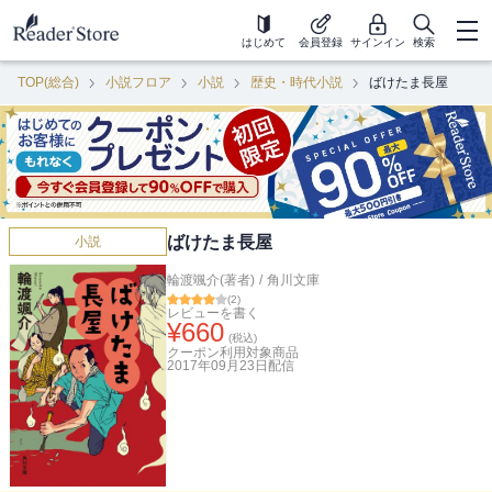
はじめて
会員登録
サインイン
検索
TOP(総合)
小説フロア
小説
歴史・時代小説
ばけたま長屋
ばけたま長屋
小説
輪渡颯介(著者)
/
角川文庫
(
2
)
レビューを書く
¥
660
(税込)
クーポン利用対象商品
2017年09月23日
配信