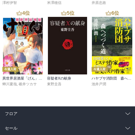
澤村伊智
米澤穂信
井原忠政
4
位
5
位
6
位
今週入荷
今週入荷
異世界居酒屋「げん」三杯目
容疑者Xの献身
ハヤブサ消防団 森へつづく道
蝉川夏哉
,
碓井ツカサ
東野圭吾
池井戸潤
フロア
総合
コミック
セール