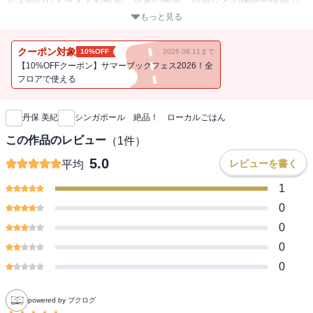
文字列のハイライトや検索、辞書の参照、引用などの機能が使用で
きません。※電子版では、紙のガイドブックと内容が一部異なりま
もっと見る
す。掲載されない写真や図版、収録されないページがある場合があ
ります。あらかじめご了承下さい。永久保存版！ 食べなきゃソン
クーポン対象
10%OFF
2026.08.11まで
する 絶品！【96軒】140皿多民族国家シンガポールは中国、マレ
【10%OFFクーポン】サマーブックフェス2026！全
ー、インドなど、さまざまなアジア料理が融合し、美食が集まるグ
フロアで使える
新刊通知
ルメタウン。地球の歩き方コーディネーターとして活躍し、安うま
グルメを食べ尽くした著者が、ガイドブックでは紹介しきれない名
丹保 美紀
シンガポール 絶品！ ローカルごはん
物食堂から知る人ぞ知る屋台まで、本当においしいローカルグルメ
のイチオシ店へご案内。日本初のディープなシンガポールグルメ食
この作品のレビュー
（
1
件）
べ歩きガイド決定版です！必食の名物料理は、麺なら具だくさんの
5.0
レビューを書く
平均
焼きそば「フライド・ホッケン・ミー」、カレーなら魚の頭が豪快
に入った「フィッシュ・ヘッド・カリー」など、麺の種類や料理の
1
ジャンルごとに、奥深い味のヒミツから食べ方まで解説。知ってい
0
ると得する屋台での裏ワザやおみやげ食材の使い方＆かんたんレシ
0
ピ、料理の注文時に役立つ会話集など、ウレシイお役立ち情報も満
0
載。すぐにシンガポールへ出かけたくなります！
0
powered by ブクログ