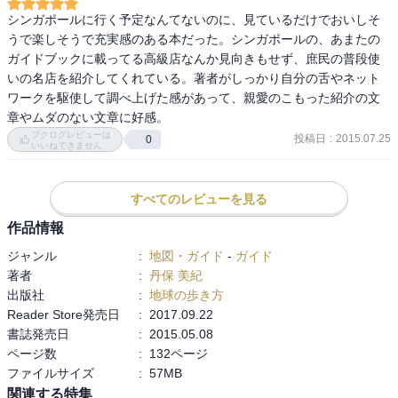
シンガポールに行く予定なんてないのに、見ているだけでおいしそ
うで楽しそうで充実感のある本だった。シンガポールの、あまたの
ガイドブックに載ってる高級店なんか見向きもせず、庶民の普段使
いの名店を紹介してくれている。著者がしっかり自分の舌やネット
ワークを駆使して調べ上げた感があって、親愛のこもった紹介の文
章やムダのない文章に好感。
ブクログレビューは
投稿日
:
2015.07.25
0
いいねできません
すべてのレビューを見る
作品情報
ジャンル
:
地図・ガイド
-
ガイド
著者
:
丹保 美紀
出版社
:
地球の歩き方
Reader Store発売日
:
2017.09.22
書誌発売日
:
2015.05.08
ページ数
:
132ページ
ファイルサイズ
:
57MB
関連する特集