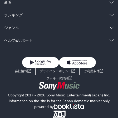
ラノベ
小説
総合
コミック
新着
雑誌・グラビア
ビジネス・実用
ラノベ
小説
総合
コミック
ランキング
BL・TL
雑誌・グラビア
ビジネス・実用
ラノベ
小説
総合
コミック
ジャンル
BL・TL
雑誌・グラビア
ビジネス・実用
ラノベ
小説
コミック
男性コミック
ヘルプ&サポート
BL・TL
雑誌・グラビア
ビジネス・実用
女性コミック
コミック誌
初めての方へ
ヘルプ
BL・TL
ライトノベル
男子向けラノベ
よくあるご質問
お問い合わせ
会社情報
プライバシーポリシー
ご利用条件
女子向けラノベ
小説
利用規約
クッキーの詳細
国内小説
海外小説
Copyright 2017 - 2026 Sony Music Entertainment(Japan) Inc.
ミステリー
SF
Information on the site is for the Japan domestic market only
powered by
歴史・時代小説
文学