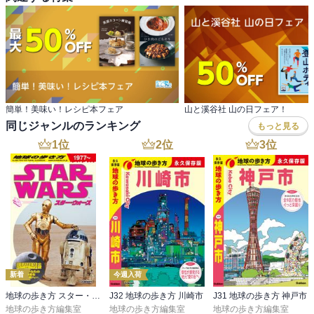
簡単！美味い！レシピ本フェア
山と溪谷社 山の日フェア！
同じジャンルのランキング
もっと見る
1
位
2
位
3
位
新着
今週入荷
地球の歩き方 スター・ウォーズ
J32 地球の歩き方 川崎市
J31 地球の歩き方 神戸市
地球の歩き方編集室
地球の歩き方編集室
地球の歩き方編集室