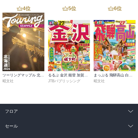
4
位
5
位
6
位
ツーリングマップル 北海道 2026
るるぶ 金沢 能登 加賀温泉郷 '27
まっぷる 飛騨高山 白川郷・下呂温泉’27
昭文社
JTBパブリッシング
昭文社
フロア
総合
コミック
セール