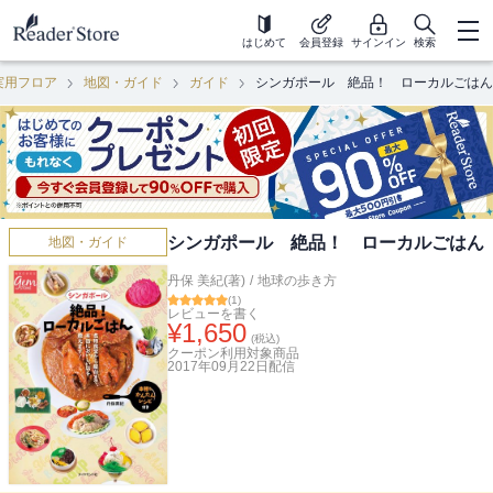
はじめて
会員登録
サインイン
検索
実用フロア
地図・ガイド
ガイド
シンガポール 絶品！ ローカルごはん
シンガポール 絶品！ ローカルごはん
地図・ガイド
丹保 美紀(著)
/
地球の歩き方
(
1
)
レビューを書く
¥
1,650
(税込)
クーポン利用対象商品
2017年09月22日
配信