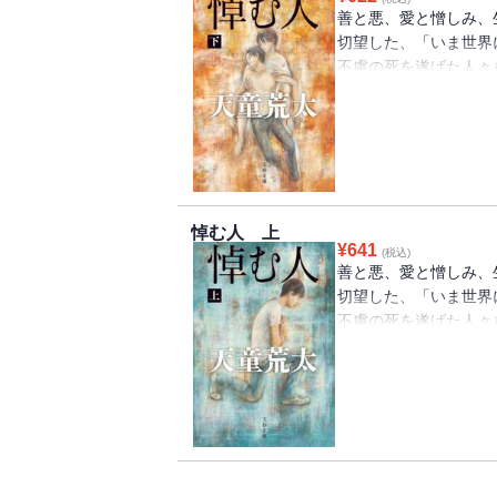
いかけは、彼を巡る人
善と悪、愛と憎しみ、
家族との確執、死別の
切望した、「いま世界
そして避けられぬ死の
不慮の死を遂げた人々
に満ちる感動の巨編！
静人。静人の行動に戸
雑誌記者・蒔野。末期
過ごしながら、静人を
た夫の亡霊に取りつか
静人の姿が3つの視線
１つの大きな物語の奔
悼む人 上
に愛され、どんなこと
¥
641
(税込)
いかけは、彼を巡る人
善と悪、愛と憎しみ、
家族との確執、死別の
切望した、「いま世界
そして避けられぬ死の
不慮の死を遂げた人々
に満ちる感動の巨編！
静人。静人の行動に戸
雑誌記者・蒔野。末期
過ごしながら、静人を
た夫の亡霊に取りつか
静人の姿が3つの視線
１つの大きな物語の奔
に愛され、どんなこと