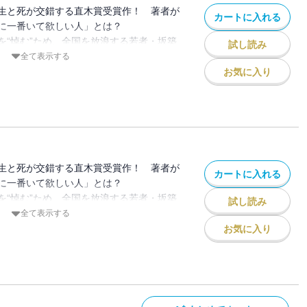
々の心を、少しずつ動かしていく。
生と死が交錯する直木賞受賞作！ 著者が
カートに入れる
悲しみ、自らを縛りつける呪縛との対決。
に一番いて欲しい人」とは？
傍らで、新たな命が――。静かな感動が心
を“悼む”ため、全国を放浪する若者・坂築
試し読み
惑いと疑念を覚え、その身辺を調べ始める
全て表示する
がんに冒され、家族とともに最後の時間を
お気に入り
案じる母・巡子。そして、自らが手にかけ
れた女・奈義倖世。
から描かれ、その3つのドラマが、やがて
流となる。「この方は生前、誰を愛し、誰
で人から感謝されてでしょう？」静人の問
々の心を、少しずつ動かしていく。
生と死が交錯する直木賞受賞作！ 著者が
カートに入れる
悲しみ、自らを縛りつける呪縛との対決。
に一番いて欲しい人」とは？
傍らで、新たな命が――。静かな感動が心
を“悼む”ため、全国を放浪する若者・坂築
試し読み
惑いと疑念を覚え、その身辺を調べ始める
全て表示する
がんに冒され、家族とともに最後の時間を
お気に入り
案じる母・巡子。そして、自らが手にかけ
れた女・奈義倖世。
から描かれ、その3つのドラマが、やがて
流となる。「この方は生前、誰を愛し、誰
で人から感謝されてでしょう？」静人の問