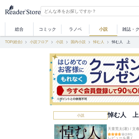
総合
コミック
ラノベ
小説
雑誌・
TOP(総合)
小説フロア
小説
国内小説
悼む人
悼む人 上
悼む人 上
小説
天童荒太(著)
/
文
(
180
)
レビューを書く