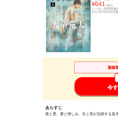
¥
641
(税込)
クーポン利用対象
2017年09月08日
新規
今す
あらすじ
善と悪、愛と憎しみ、生と死が交錯する直