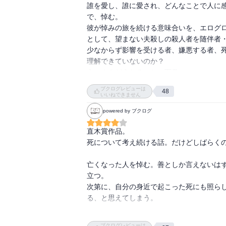
誰を愛し、誰に愛され、どんなことで人に
で、悼む。

彼が悼みの旅を続ける意味合いを、エログ
として、望まない夫殺しの殺人者を随伴者・
少なからず影響を受ける者、嫌悪する者、
理解できていないのか？

うーん？どうなるのか、下巻へ。
ブクログレビューは
48
いいねできません
powered by ブクログ
直木賞作品。

死について考え続ける話。だけどしばらくの
亡くなった人を悼む。善としか言えないは
立つ。

次第に、自分の身近で起こった死にも照ら
る、と思えてしまう。

朔也の独白は、静人への反論のようですご
ブクログレビューは