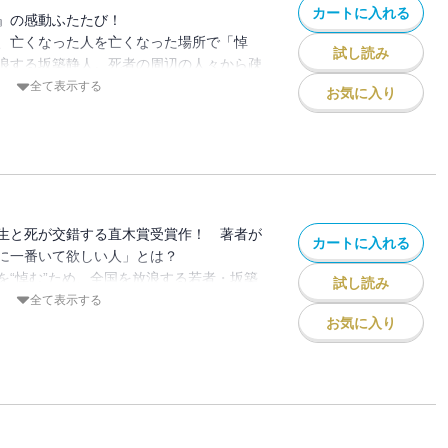
カートに入れる
』の感動ふたたび！
、亡くなった人を亡くなった場所で「悼
試し読み
浪する坂築静人。死者の周辺の人々から疎
せられることもあるが、時には、あなたの
全て表示する
お気に入り
されることもある――。
との、出会いと別れを繰り返す静人。やが
が、今度は静人の心にも波紋を生
け一日に一度、就寝前の時間に〈静人〉と
〈静人〉として、星を、星を隠す雲を見上
生と死が交錯する直木賞受賞作！ 著者が
を書きとめる。」とある通り、直木賞受賞
カートに入れる
に一番いて欲しい人」とは？
の日記という体裁をとった異色の小説は、
を“悼む”ため、全国を放浪する若者・坂築
試し読み
はもちろん、未読の方にもこの素晴らしい
惑いと疑念を覚え、その身辺を調べ始める
全て表示する
ントロダクションになるだろう。
がんに冒され、家族とともに最後の時間を
お気に入り
案じる母・巡子。そして、自らが手にかけ
れた女・奈義倖世。
から描かれ、その3つのドラマが、やがて
流となる。「この方は生前、誰を愛し、誰
で人から感謝されてでしょう？」静人の問