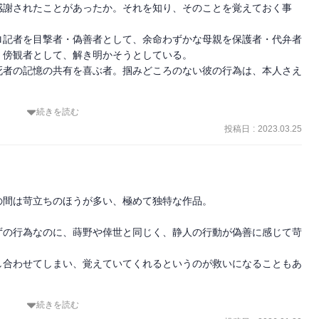
感謝されたことがあったか。それを知り、そのことを覚えておく事
ロ記者を目撃者・偽善者として、余命わずかな母親を保護者・代弁者
傍観者として、解き明かそうとしている。

死者の記憶の共有を喜ぶ者。掴みどころのない彼の行為は、本人さえ
続きを読む
投稿日
:
2023.03.25
間は苛立ちのほうが多い、極めて独特な作品。

ずの行為なのに、蒔野や倖世と同じく、静人の行動が偽善に感じて苛
し合わせてしまい、覚えていてくれるというのが救いになることもあ
続きを読む
く良かった。改行少なく文字が続く。畳みかけるような圧迫感も見