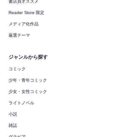
書店員オススメ
Reader Store 限定
メディア化作品
厳選テーマ
ジャンルから探す
コミック
少年・青年コミック
少女・女性コミック
ライトノベル
小説
雑誌
グラビア