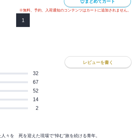
まとめてカート
々の心を、少しずつ動かしていく。
※無料、予約、入荷通知のコンテンツはカートに追加されません。
悲しみ、自らを縛りつける呪縛との対決。
傍らで、新たな命が――。静かな感動が心
1
レビューを書く
32
67
52
14
2
人々を　死を迎えた現場で“悼む”旅を続ける青年。
