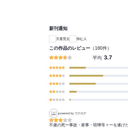
いかけは、彼を巡る人
家族との確執、死別の
そして避けられぬ死の
に満ちる感動の巨編！
新刊通知
天童荒太
悼む人
この作品のレビュー
（
180
件）
3.7
平均
powered by ブクログ
不慮の死ー事故・家事・喧嘩等々ーを遂げた