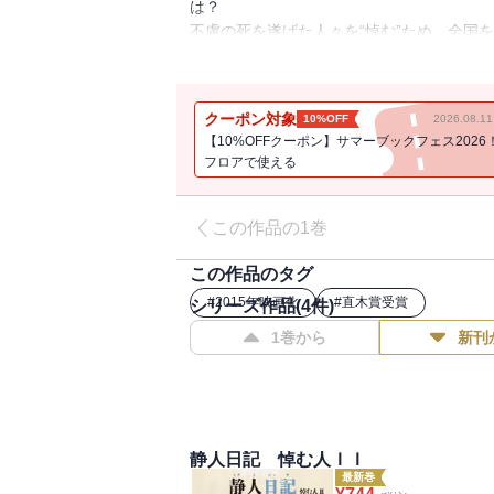
は？
不慮の死を遂げた人々を“悼む”ため、全国
身辺を調べ始める雑誌記者・蒔野。末期が
母・巡子。そして、自らが手にかけた夫の
静人の姿が3つの視線から描かれ、その3つ
クーポン対象
10%OFF
2026.08.
前、誰を愛し、誰に愛され、どんなことで
【10%OFFクーポン】サマーブックフェス2026
を、少しずつ動かしていく。
フロアで使える
家族との確執、死別の悲しみ、自らを縛り
――。静かな感動が心に満ちる感動の巨編
この作品の1巻
この作品のタグ
#
2015年映画化
#
直木賞受賞
シリーズ作品(
4
件)
1巻から
新刊
静人日記 悼む人ＩＩ
最新巻