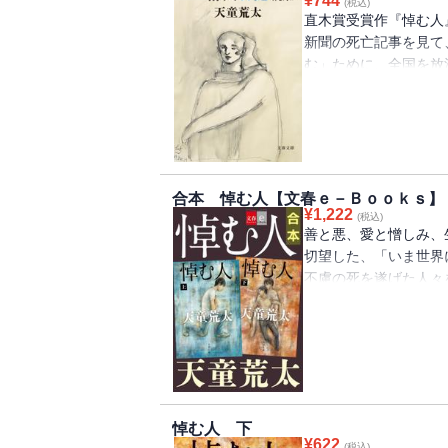
¥
744
(税込)
直木賞受賞作『悼む人
新聞の死亡記事を見て
む」ために、全国を放
んじられ、罵声を浴び
行為で救われたと感謝
さまざまな死者や生者
て一人の女性との邂逅
む・・・・・・。
前書きに、「できるだ
合本 悼む人【文春ｅ－Ｂｏｏｋｓ】
¥
1,222
なり、空と向き合う。
(税込)
善と悪、愛と憎しみ、
げ、心にわきたつもの
切望した、「いま世界
作『悼む人』の主人公
不慮の死を遂げた人々
『悼む人』を読んだ方
静人。静人の行動に戸
作品世界への格好のイ
雑誌記者・蒔野。末期
過ごしながら、静人を
た夫の亡霊に取りつか
静人の姿が3つの視線
１つの大きな物語の奔
悼む人 下
に愛され、どんなこと
¥
622
(税込)