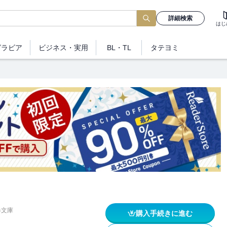
詳細検索
はじ
グラビア
ビジネス
・実用
BL・TL
タテヨミ
春文庫
購入手続きに進む