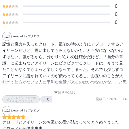
0
0
0
powered by ブクログ
記憶と魔力を失ったクロード。最初の時のようにアプローチするア
イリーンだけど、思い出してもらえないかも。と不安にならないは
ずはない。強がるから、分かりづらいのは確かだけど。「自分の常
識」に嵌まらないアイリーンにビクビクするクロードは、今まで見
たことがなくてちょっと楽しくなってしまった。それでも少しずつ
アイリーンに惹かれていくのが伝わってくるし。お互いのことが大
好きで仕方がない２人に平和な生活が来るのはいつなのかな...。と思
ってしまった。
続きを読む
ブクログレビューは
投稿日
:
2020.11.14
0
いいねできません
powered by ブクログ
クロードとアイリーンのお互いの愛が詰まっててときめきました

クロードが記憶喪失中
