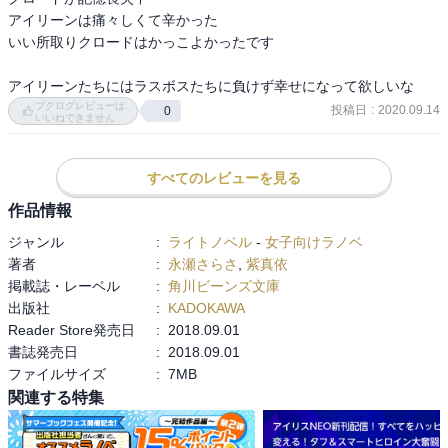
アイリーンは痛々しくて辛かった

いい所取りクロードはかっこよかったです

アイリーンたちにはラスボスたちに負けず幸せになって欲しいな
ブクログレビューは
投稿日
:
2020.09.14
0
いいねできません
すべてのレビューを見る
作品情報
ジャンル
:
ライトノベル
-
女子向けラノベ
著者
:
永瀬さらさ
,
紫真依
掲載誌・レーベル
:
角川ビーンズ文庫
出版社
:
KADOKAWA
Reader Store発売日
:
2018.09.01
書誌発売日
:
2018.09.01
ファイルサイズ
:
7MB
関連する特集