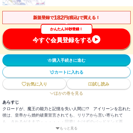
182
新規登録で
円(税込)で買える！
かんたん30秒登録！
今すぐ会員登録をする
購入手続きに進む
カートに入れる
お気に入り
試し読み
ほかの巻を見る
あらすじ
クロードが、魔王の能力と記憶を失い人間に!? アイリーンを忘れた
彼は、皇帝から婚約破棄宣言されても、リリアから言い寄られて
も、されるがままで・・・・・・回避したはずのバッドエンド再
び!? 悪役令嬢、最大の危機！ 電子特典として、書下ろしショート
もっと見る