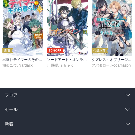
新着
30%OFF
今週入荷
出遅れテイマーのその日暮らし 16
ソードアート・オンライン29 ユナイタル・リングVIII
クズレス・オブリージュ６ 18禁ゲー世界のクズ悪役に転生してしまった俺は、原作知識の力でどうしてもモブ人生をつかみ取りたい【電子特別版】
棚架ユウ
,
Nardack
川原礫
,
ａｂｅｃ
アバタロー
,
kodamazon
フロア
総合
コミック
セール
ラノベ
小説
総合
コミック
新着