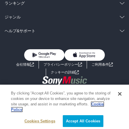
雑誌・グラビア
ビジネス・実用
ラノベ
小説
総合
コミック
ランキング
BL・TL
雑誌・グラビア
ビジネス・実用
ラノベ
小説
総合
コミック
ジャンル
BL・TL
雑誌・グラビア
ビジネス・実用
ラノベ
小説
コミック
男性コミック
ヘルプ&サポート
BL・TL
雑誌・グラビア
ビジネス・実用
女性コミック
コミック誌
初めての方へ
ヘルプ
BL・TL
ライトノベル
男子向けラノベ
よくあるご質問
お問い合わせ
会社情報
プライバシーポリシー
ご利用条件
女子向けラノベ
小説
利用規約
クッキーの詳細
国内小説
海外小説
Copyright 2017 - 2026 Sony Music Entertainment(Japan) Inc.
By clicking “Accept All Cookies”, you agree to the storing of
ミステリー
SF
Information on the site is for the Japan domestic market only
cookies on your device to enhance site navigation, analyze
powered by
site usage, and assist in our marketing efforts.
Cookie
Policy
歴史・時代小説
文学
Cookies Settings
Accept All Cookies
雑誌
グラビア写真集