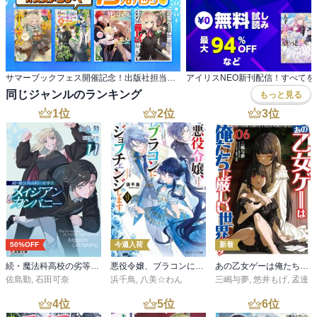
サマーブックフェス開催記念！出版社担当さんに聞いたオススメラノベ 第2弾～完結作品編～
同じジャンルのランキング
もっと見る
1
位
2
位
3
位
50%OFF
今週入荷
新着
続・魔法科高校の劣等生 メイジアン・カンパニー(11)
悪役令嬢、ブラコンにジョブチェンジします９【電子特典付き】
あの乙女ゲーは俺たちに厳しい世界です 6
佐島勤
,
石田可奈
浜千鳥
,
八美☆わん
三嶋与夢
,
悠井もげ
,
孟達
4
位
5
位
6
位