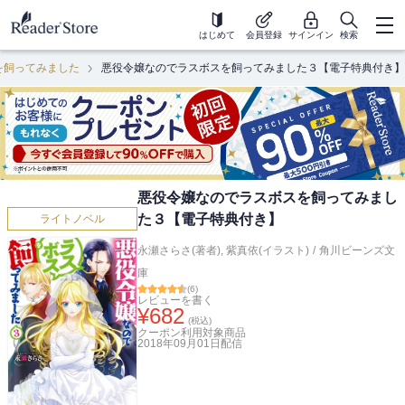
はじめて
会員登録
サインイン
検索
を飼ってみました
悪役令嬢なのでラスボスを飼ってみました３【電子特典付き】
悪役令嬢なのでラスボスを飼ってみまし
た３【電子特典付き】
ライトノベル
永瀬さらさ(著者)
,
紫真依(イラスト)
/
角川ビーンズ文
庫
(
6
)
レビューを書く
¥
682
(税込)
クーポン利用対象商品
2018年09月01日
配信