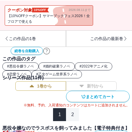
ストーリー収録！
クーポン対象
10%OFF
2026.08.11まで
【10%OFFクーポン】サマーブックフェス2026！全
フロアで使える
この作品の1巻
この作品の最新巻
続巻を自動購入
この作品のタグ
#
悪役令嬢ラノベ
#
婚約破棄ラノベ
#
2022年アニメ化
#
恋愛ラノベ
#
乙女ゲーム世界系ラノベ
シリーズ作品(
11
件)
1巻から
新刊から
まとめてカート
※無料、予約、入荷通知のコンテンツはカートに追加されません。
1
2
悪役令嬢なのでラスボスを飼ってみました【電子特典付き】