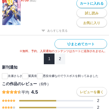
¥
759
(税込)
カートに入れる
試し読み
お気に入り
あらすじを見る
まとめてカート
※無料、予約、入荷通知のコンテンツはカートに追加されません。
1
2
新刊通知
永瀬さらさ
紫真依
悪役令嬢なのでラスボスを飼ってみました
この作品のレビュー
（
6
件）
4.5
レビューを書く
平均
2
2