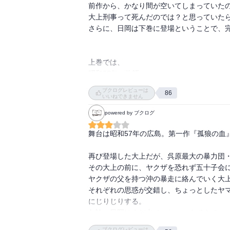
前作から、かなり間が空いてしまっていたの
大上刑事って死んだのでは？と思っていたら
さらに、日岡は下巻に登場ということで、完
上巻では、

昭和57年の物語。

極道を恐れない「呉虎会」を束ねる沖。さら
ブクログレビューは
86
ヤクザも恐れないということで、この暴力に
いいねできません
ヤクザの賭場から売り上げ強奪

powered by ブクログ
さらにヤクザのシャブの取引からシャブ強奪
怖！いやいや、普通やられちゃうでしょ。

舞台は昭和57年の広島。第一作『孤狼の血』
まさに暴虎。

再び登場した大上だが、呉原最大の暴力団・
この沖たちに対して、大上が絡んでいきます
その大上の前に、ヤクザを恐れず五十子会に
その目的は？

ヤクザの父を持つ沖の暴走に絡んでいく大上
それぞれの思惑が交錯し、ちょっとしたヤ
一方、本書で語られる大上の過去。そして五
にじりじりする。

パナマ帽の入手。

勿論、日岡はまだ出てこない。さてさて、こ
などなど、様々なエピソードが語られます。
ブクログレビューは