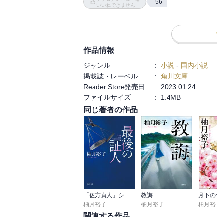
56
福岡連合会が喋る博多弁、「くさ」の使い
いいねできません
沖と大上の関係はどうなる？

沖はどうなっていく？

といったところで、下巻に続きます。
作品情報
ジャンル
:
小説
-
国内小説
掲載誌・レーベル
:
角川文庫
Reader Store発売日
:
2023.01.24
ファイルサイズ
:
1.4MB
同じ著者の作品
「佐方貞人」シリーズ
教誨
月下の
柚月裕子
柚月裕子
柚月裕
関連する作品