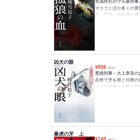
常識外れのマル暴刑事
マスコミほか多くの賞
年、広島。所轄署の捜
との癒着を噂される刑
社員が失踪した事件の
ごとく強引に違法行為
も、日岡は仁義なき極
をきっかけに暴力団同
大上が思いも寄らない
凶犬の眼
義とは何か、信じられ
¥
858
(税込)
っていく――。
悪徳刑事・大上章吾の
在所で牙を研ぐ日岡の
は？日本最大の暴力団
の血』続編！
暴虎の牙 上
¥
748
(税込)