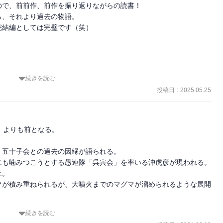
で、前前作、前作を振り返りながらの読書！

、それより過去の物語。

結編としては完璧です（笑）

続きを読む
にその仲間たち。

投稿日
:
2025.05.25
は圧倒されます。



よりも前となる。

五十子会との過去の因縁が語られる。

。

も噛みつこうとする愚連隊「呉寅会」を率いる沖虎彦が現われる。

。

マが積み重ねられるが、大噴火までのマグマが溜められるような展開
十子会への因縁。

れからどうなるの？



続きを読む