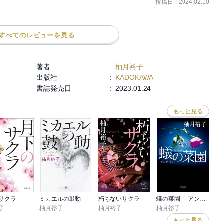
投稿日
:
2024.02.10
方が変。
すべてのレビューを見る
著者
:
柚月裕子
出版社
:
KADOKAWA
書誌発売日
:
2023.01.24
もっと見る
サクラ
ミカエルの鼓動
朽ちないサクラ
蟻の菜園 ‐アントガーデン‐
子
柚月裕子
柚月裕子
柚月裕子
もっと見る