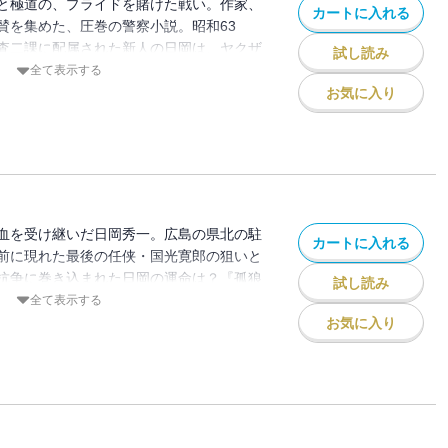
と極道の、プライドを賭けた戦い。作家、
カートに入れる
賛を集めた、圧巻の警察小説。昭和63
査二課に配属された新人の日岡は、ヤクザ
試し読み
事・大上のもとで、暴力団系列の金融会社
全て表示する
捜査を担当することになった。飢えた狼の
お気に入り
を繰り返す大上のやり方に戸惑いながら
道の男たちに挑んでいく。やがて失踪事件
士の抗争が勃発。衝突を食い止めるため、
大胆な秘策を打ち出すが・・・・・・。正
るのは誰か。日岡は本当の試練に立ち向か
血を受け継いだ日岡秀一。広島の県北の駐
カートに入れる
前に現れた最後の任侠・国光寛郎の狙いと
抗争に巻き込まれた日岡の運命は？『孤狼
試し読み
全て表示する
お気に入り