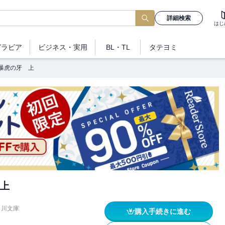
詳細検索
はじ
グラビア
ビジネス
・実用
BL・TL
タテヨミ
暴虎の牙 上
上
角川文庫
購入手続きに進む