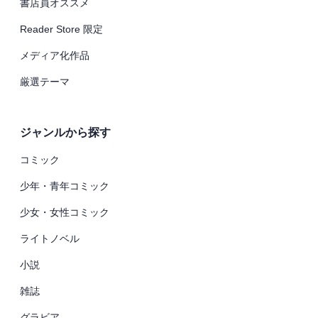
書店員オススメ
Reader Store 限定
メディア化作品
厳選テーマ
ジャンルから探す
コミック
少年・青年コミック
少女・女性コミック
ライトノベル
小説
雑誌
グラビア