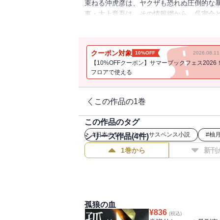
束ねる沖虎彦は、ヤクザも恐れぬ圧倒的な
事・大上章吾は、その情報網から、呉寅会
し、シャブ強奪・・・・・・酷薄な父から
か？
クーポン対象
10%OFF
2026.08.
【10%OFFクーポン】サマーブックフェス2026
フロアで使える
この作品の1巻
この作品のタグ
#
日本のミステリー・サスペンス小説
#
柚
シリーズ作品(
4
件)
1巻から
新刊
孤狼の血
¥
836
(税込)