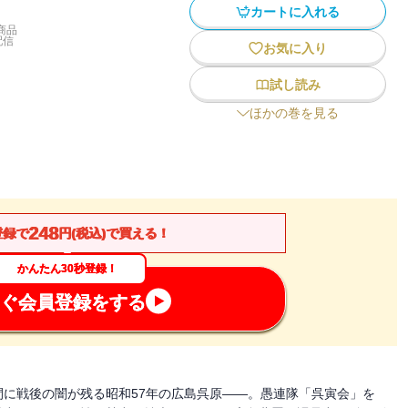
カートに入れる
商品
配信
お気に入り
試し読み
ほかの巻を見る
248
登録で
円(税込)で買える！
かんたん30秒登録！
ぐ会員登録をする
に戦後の闇が残る昭和57年の広島呉原――。愚連隊「呉寅会」を