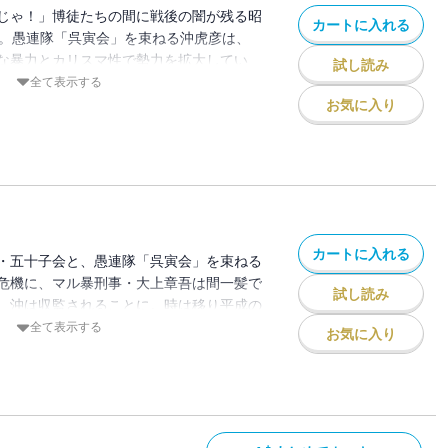
じゃ！」博徒たちの間に戦後の闇が残る昭
カートに入れる
―。愚連隊「呉寅会」を束ねる沖虎彦は、
な暴力とカリスマ性で勢力を拡大してい
試し読み
団係の刑事・大上章吾は、その情報網か
全て表示する
の暴力団・五十子会との抗争の臭いを嗅ぎ
お気に入り
ャブ強奪・・・・・・酷薄な父からの幼少
暴走を続ける沖を、大上は止められるの
カートに入れる
・五十子会と、愚連隊「呉寅会」を束ねる
危機に、マル暴刑事・大上章吾は間一髪で
試し読み
、沖は収監されることに。時は移り平成の
た人物に報復を誓い沖はシャバに戻るが、
全て表示する
お気に入り
けた呉原東署の刑事・日岡秀一が沖の暴走
。果たして沖の運命は？ 最強の警察小説
完結編！解説・白石和彌（映画『孤狼の