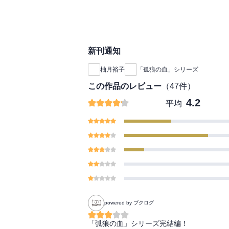
新刊通知
柚月裕子
「孤狼の血」シリーズ
この作品のレビュー
（
47
件）
4.2
平均
powered by ブクログ
「弧狼の血」シリーズ完結編！
