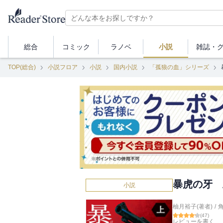
総合
コミック
ラノベ
小説
雑誌・
TOP(総合)
小説フロア
小説
国内小説
「孤狼の血」シリーズ
暴虎の牙 
小説
柚月裕子(著者)
/
(
47
)
レビューを書く