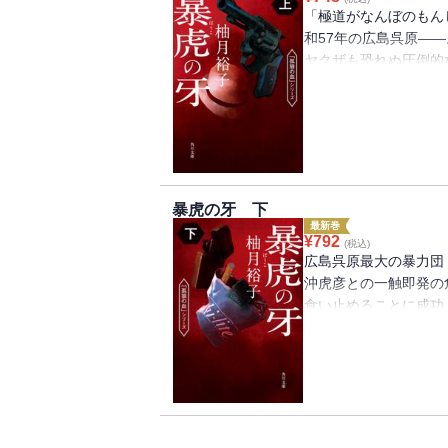
「極道がなんぼのもん
和57年の広島呉原―
ヤクザも恐れぬ圧倒的
た。広島北署二課暴力
ら、呉寅会と呉原最大
取る。賭場荒らし、シ
期のトラウマに苦しみ
か？
暴虎の牙 下
最新巻
¥
792
(税込)
広島呉原最大の暴力団
沖虎彦との一触即発の
食い止めることに成功
世、逮捕直前に裏切っ
かつて大上の薫陶を受
を止めるべく動き出す
「孤狼の血」シリーズ
血』監督）