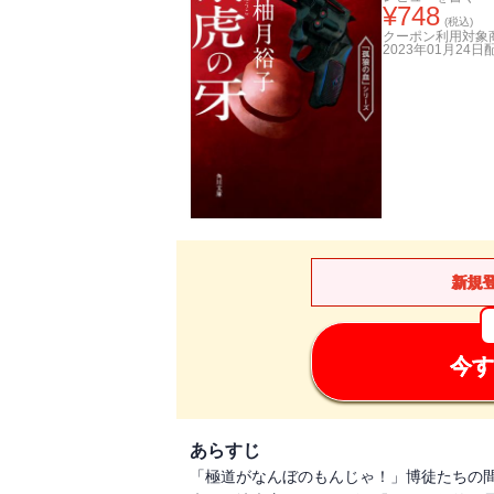
¥
748
(税込)
クーポン利用対象
2023年01月24日
新規
今す
あらすじ
「極道がなんぼのもんじゃ！」博徒たちの間