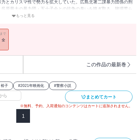
暴力とカリスマ性で勢力を拡大していた。広島北署二課暴力団係の刑
と呉原最大の暴力団・五十子会との抗争の臭いを嗅ぎ取る。賭場荒ら
の幼少期のトラウマに苦しみ暴走を続ける沖を、大上は止められるの
もっと見る
11まで
！全
この作品の最新巻
月裕子
#
2021年映画化
#
警察小説
から
まとめてカート
※無料、予約、入荷通知のコンテンツはカートに追加されません。
1