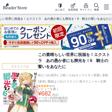
はじめて
会員登録
サインイン
検索
しい世界に祝福を！エクストラ あの愚か者にも脚光を！6 騎士の誓いをあなたに
この素晴らしい世界に祝福を！エクスト
ラ あの愚か者にも脚光を！6 騎士の
誓いをあなたに
ライトノベル
暁なつめ(原作)
,
三嶋くろね(キャラクター原案)
,
昼熊
(著者)
,
憂姫はぐれ(イラスト)
/
角川スニーカー文庫
(
3
)
レビューを書く
¥
682
(税込)
クーポン利用対象商品
2020年01月01日
配信