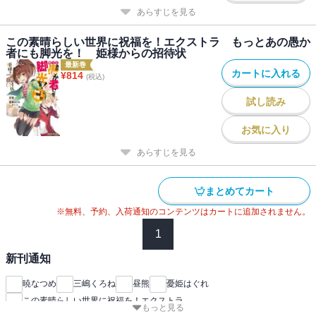
あらすじを見る
この素晴らしい世界に祝福を！エクストラ もっとあの愚か
者にも脚光を！ 姫様からの招待状
最新巻
カートに入れる
¥
814
(税込)
試し読み
お気に入り
あらすじを見る
まとめてカート
※無料、予約、入荷通知のコンテンツはカートに追加されません。
1
新刊通知
暁なつめ
三嶋くろね
昼熊
憂姫はぐれ
この素晴らしい世界に祝福を！エクストラ
もっと見る