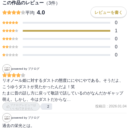
この作品のレビュー
（
3
件）
4.0
レビューを書く
平均
0
1
0
0
0
powered by ブクログ
リオノール姫に対するダストの態度ににやにやである。そうだよ、
こうゆうダストが見たかったんだよ！笑

たまに昔の話し方に戻って敬語で話しているのがなんだかギャップ
萌え。しかし、今はダストだからな…
ブクログレビューは
投稿日
:
2026.01.04
2
いいねできません
powered by ブクログ
過去の栄光とは。
