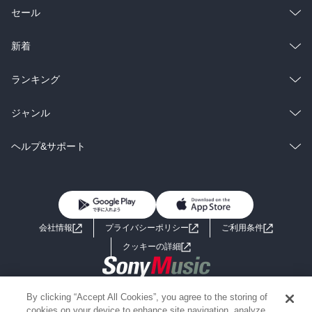
総合
コミック
セール
ラノベ
小説
総合
コミック
新着
雑誌・グラビア
ビジネス・実用
ラノベ
小説
総合
コミック
ランキング
BL・TL
雑誌・グラビア
ビジネス・実用
ラノベ
小説
総合
コミック
ジャンル
BL・TL
雑誌・グラビア
ビジネス・実用
ラノベ
小説
コミック
男性コミック
ヘルプ&サポート
BL・TL
雑誌・グラビア
ビジネス・実用
女性コミック
コミック誌
初めての方へ
ヘルプ
BL・TL
ライトノベル
男子向けラノベ
よくあるご質問
お問い合わせ
会社情報
プライバシーポリシー
ご利用条件
女子向けラノベ
小説
利用規約
クッキーの詳細
国内小説
海外小説
Copyright 2017 - 2026 Sony Music Entertainment(Japan) Inc.
By clicking “Accept All Cookies”, you agree to the storing of
ミステリー
SF
Information on the site is for the Japan domestic market only
cookies on your device to enhance site navigation, analyze