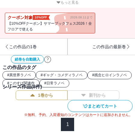
イン・シェイカー。しばらく冒険者として暮らすことにしたから、
もっと見る
よろしくね！」昔と変わらず自由奔放すぎる姫様に振り回されるダ
スト。一方、リオノールの身代わりとして城に捉えられたリーン
クーポン対象
10%OFF
2026.08.11まで
は、遂にダストの過去を知る事となって――。果たして、王国随一
【10%OFFクーポン】サマーブックフェス2026！全
の天才と謳われたドラゴンナイトが国を追われた理由とは？ 駆け
フロアで使える
出し冒険者の街に身を潜めていたチンピラ冒険者は今、再び騎士の
誓いを立てる！
この作品の1巻
この作品の最新巻
続巻を自動購入
この作品のタグ
#
異世界ラノベ
#
ギャグ・コメディラノベ
#
残念ヒロインラノベ
#
このすば関連作
#
日常ラノベ
シリーズ作品(
8
件)
1巻から
新刊から
まとめてカート
※無料、予約、入荷通知のコンテンツはカートに追加されません。
1