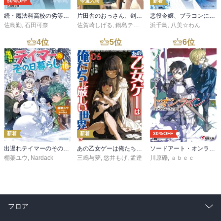
50%OFF
今週入荷
新着
続・魔法科高校の劣等生 メイジアン・カンパニー(11)
片田舎のおっさん、剣聖になる 11 ～ただの田舎の剣術師範だったのに、大成した弟子たちが俺を放ってくれない件～
悪役令嬢、ブラコンにジョブチェンジします９【電子特典付き】
佐島勤
,
石田可奈
佐賀崎しげる
,
鍋島テツヒロ
浜千鳥
,
八美☆わん
4
位
5
位
6
位
新着
新着
30%OFF
出遅れテイマーのその日暮らし 16
あの乙女ゲーは俺たちに厳しい世界です 6
ソードアート・オンライン29 ユナイタル・リングVIII
棚架ユウ
,
Nardack
三嶋与夢
,
悠井もげ
,
孟達
川原礫
,
ａｂｅｃ
フロア