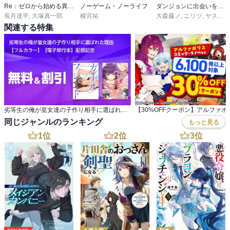
Re：ゼロから始める異世界生活 Ex
ノーゲーム・ノーライフ
ダンジョンに出会いを求めるのは間違っているだろうか ファミリアクロニクル
長月達平
,
大塚真一郎
榎宮祐
大森藤ノ
,
ニリツ
,
ヤスダスズヒト
関連する特集
劣等生の俺が皇女達の子作り相手に選ばれた理由 【フルカラー】【電子単行本】配信記念
同じジャンルのランキング
もっと見る
1
位
2
位
3
位