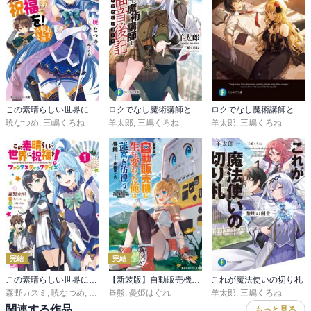
この素晴らしい世界に祝福を！
ロクでなし魔術講師と福音後記
ロクでなし魔術講師と追想日誌
暁なつめ
,
三嶋くろね
羊太郎
,
三嶋くろね
羊太郎
,
三嶋くろね
完結
完結
この素晴らしい世界に祝福を！ファンタスティックデイズ
【新装版】自動販売機に生まれ変わった俺は迷宮を彷徨う
これが魔法使いの切り札
森野カスミ
,
暁なつめ
,
三嶋くろね
昼熊
,
憂姫はぐれ
,
Sumzap
羊太郎
,
三嶋くろね
関連する作品
もっと見る