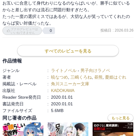
お互いに合意して身代わりになるのならばいいが、勝手に似ている
からと差し出すのは流石に問題行動すぎだろ。

たった一度の選択ミスではあるが、大切な人が笑っていてくれたの
ならば安い対価だったな。
ブクログレビューは
投稿日
:
2026.03.26
0
いいねできません
すべてのレビューを見る
作品情報
ジャンル
:
ライトノベル
-
男子向けラノベ
著者
:
暁なつめ
,
三嶋くろね
,
昼熊
,
憂姫はぐれ
掲載誌・レーベル
:
角川スニーカー文庫
出版社
:
KADOKAWA
Reader Store発売日
:
2020.01.01
書誌発売日
:
2020.01.01
ファイルサイズ
:
5.6MB
同じ著者の作品
もっと見る