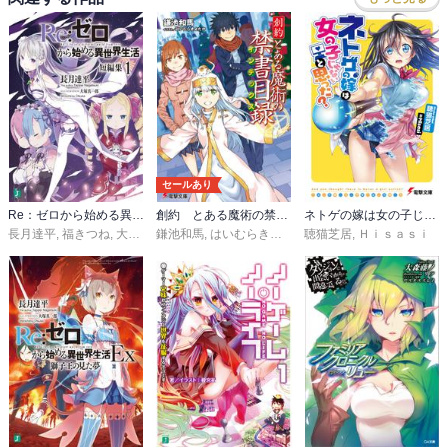
セールあり
Re：ゼロから始める異世界生活 短編集
創約 とある魔術の禁書目録
ネトゲの嫁は女の子じゃないと思った?
長月達平
,
福きつね
,
大塚真一郎
鎌池和馬
,
はいむらきよたか
聴猫芝居
,
Ｈｉｓａｓｉ