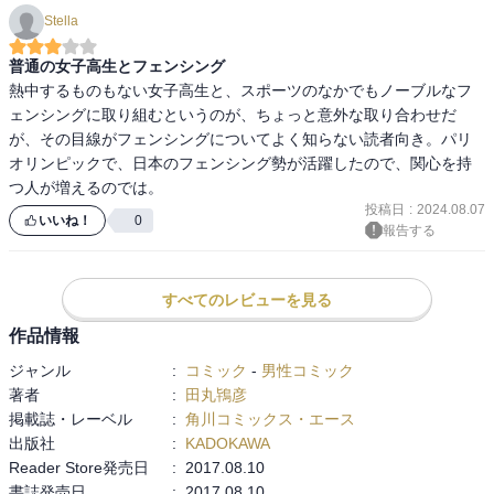
Stella
普通の女子高生とフェンシング
熱中するものもない女子高生と、スポーツのなかでもノーブルなフ
ェンシングに取り組むというのが、ちょっと意外な取り合わせだ
が、その目線がフェンシングについてよく知らない読者向き。パリ
オリンピックで、日本のフェンシング勢が活躍したので、関心を持
つ人が増えるのでは。
投稿日
:
2024.08.07
いいね！
0
報告する
すべてのレビューを見る
作品情報
ジャンル
:
コミック
-
男性コミック
著者
:
田丸鴇彦
掲載誌・レーベル
:
角川コミックス・エース
出版社
:
KADOKAWA
Reader Store発売日
:
2017.08.10
書誌発売日
:
2017.08.10