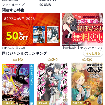
ファイルサイズ
:
90.8MB
関連する特集
82(ワニ)の日 2026
同じジャンルのランキング
もっと見る
1
位
2
位
3
位
今週入荷
今週入荷
今週入荷