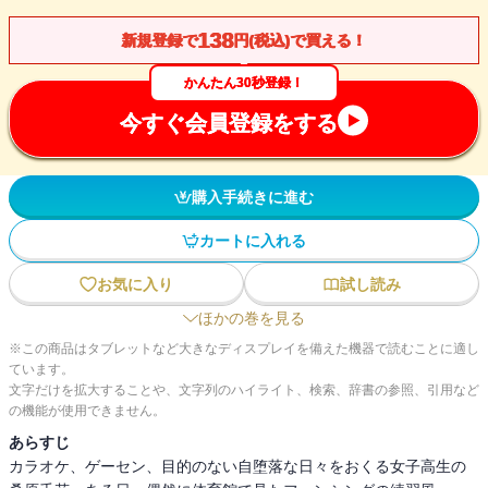
138
新規登録で
円(税込)で買える！
かんたん30秒登録！
今すぐ会員登録をする
購入手続きに進む
カートに入れる
お気に入り
試し読み
ほかの巻を見る
※この商品はタブレットなど大きなディスプレイを備えた機器で読むことに適し
ています。
文字だけを拡大することや、文字列のハイライト、検索、辞書の参照、引用など
の機能が使用できません。
あらすじ
カラオケ、ゲーセン、目的のない自堕落な日々をおくる女子高生の