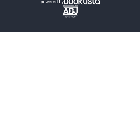
powered by
歴史・時代小説
文学
雑誌
グラビア写真集
ボーイズラブ
ティーンズラブ
人文・思想・歴史
社会・政治・法律
ビジネス・経済
サイエンス・テクノロジー
コンピュータ・情報
くらし・家庭
料理・酒
ファッション・美容・ダイエット
ホビー&カルチャー
スポーツ・アウトドア
地図・ガイド
エンターテイメント
芸術・アート
映画・音楽・演劇