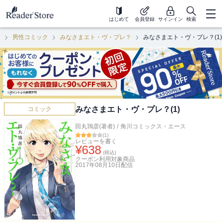
はじめて
会員登録
サインイン
検索
ク
男性コミック
みなさまエト・ヴ・プレ？
みなさまエト・ヴ・プレ？(1)
みなさまエト・ヴ・プレ？(1)
コミック
田丸鴇彦(著者)
/
角川コミックス・エース
(
1
)
レビューを書く
¥
638
(税込)
クーポン利用対象商品
2017年08月10日
配信