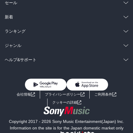
総合
コミック
セール
ラノベ
小説
総合
コミック
新着
雑誌・グラビア
ビジネス・実用
ラノベ
小説
総合
コミック
ランキング
BL・TL
雑誌・グラビア
ビジネス・実用
ラノベ
小説
総合
コミック
ジャンル
BL・TL
雑誌・グラビア
ビジネス・実用
ラノベ
小説
コミック
男性コミック
ヘルプ&サポート
BL・TL
雑誌・グラビア
ビジネス・実用
女性コミック
コミック誌
初めての方へ
ヘルプ
BL・TL
ライトノベル
男子向けラノベ
よくあるご質問
お問い合わせ
会社情報
プライバシーポリシー
ご利用条件
女子向けラノベ
小説
利用規約
クッキーの詳細
国内小説
海外小説
Copyright 2017 - 2026 Sony Music Entertainment(Japan) Inc.
ミステリー
SF
Information on the site is for the Japan domestic market only