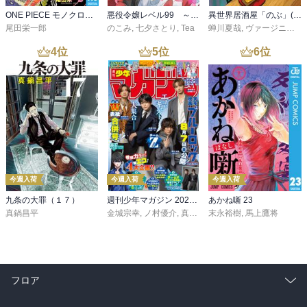
ONE PIECE モノクロ版 115
悪役令嬢レベル99 ～私は裏ボスですが魔王ではありません～ その６
異世界居酒屋「のぶ」(22)
尾田栄一郎
のこみ
,
七夕さとり
,
Tea
蝉川夏哉
,
ヴァージニア二等兵
4
位
5
位
6
位
今週入荷
今週入荷
今週入荷
九条の大罪（１７）
週刊少年マガジン 2026年36・37号[2026年8月5日発売]
あかね噺 23
真鍋昌平
金城宗幸
,
ノ村優介
,
真島ヒロ
末永裕樹
,
宮島礼吏
,
馬上鷹将
,
新川直司
,
久
フロア