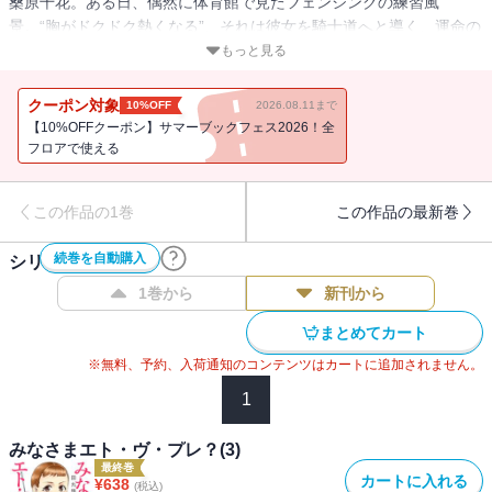
桑原千花。ある日、偶然に体育館で見たフェンシングの練習風
景。“胸がドクドク熱くなる”、それは彼女を騎士道へと導く、運命の
出会いだった──。
もっと見る
クーポン対象
10%OFF
2026.08.11まで
【10%OFFクーポン】サマーブックフェス2026！全
フロアで使える
この作品の1巻
この作品の最新巻
続巻を自動購入
シリーズ作品(
3
件)
1巻から
新刊から
まとめてカート
※無料、予約、入荷通知のコンテンツはカートに追加されません。
1
みなさまエト・ヴ・プレ？(3)
最終巻
カートに入れる
¥
638
(税込)