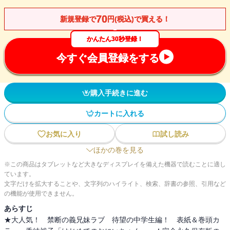
70
新規登録で
円(税込)で買える！
かんたん30秒登録！
今すぐ会員登録をする
購入手続きに進む
カートに入れる
お気に入り
試し読み
ほかの巻を見る
※この商品はタブレットなど大きなディスプレイを備えた機器で読むことに適し
ています。
文字だけを拡大することや、文字列のハイライト、検索、辞書の参照、引用など
の機能が使用できません。
あらすじ
★大人気！ 禁断の義兄妹ラブ 待望の中学生編！ 表紙＆巻頭カ