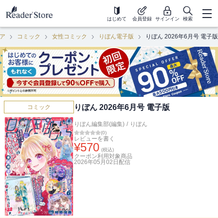
はじめて
会員登録
サインイン
検索
ア
コミック
女性コミック
りぼん電子版
りぼん 2026年6月号 電子版
りぼん 2026年6月号 電子版
コミック
りぼん編集部(編集)
/
りぼん
(
0
)
レビューを書く
¥
570
(税込)
クーポン利用対象商品
2026年05月02日
配信