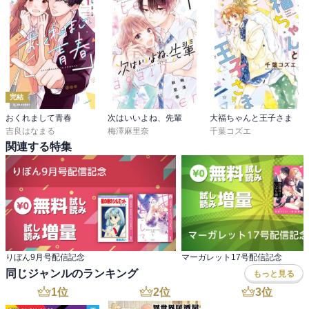
完結
おくれまして青春
次はいいよね、先輩
大福ちゃんと王子さま
吉良はなまる
梅澤麻里奈
千葉コズエ
関連する特集
りぼん9月号配信記念
マーガレット17号配信記念
同じジャンルのランキング
もっと見る
1
位
2
位
3
位