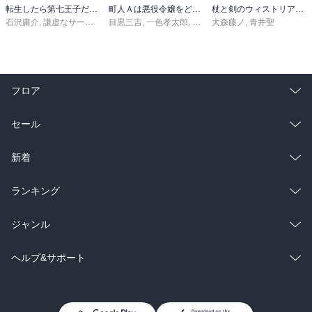
転生したら第七王子だったので、気ままに魔術を極めます（２４）
町人Ａは悪役令嬢をどうしても救いたい ～どぶと空と氷の姫君～１０【電子書店共通特典イラスト付】
杖と剣のウィストリア（１６）
石沢庸介
,
謙虚なサークル
,
メル。
目黒三吉
,
一色孝太郎
,
Parum
大森藤ノ
,
青井聖
フロア
総合
コミック
セール
ラノベ
小説
総合
コミック
新着
雑誌・グラビア
ビジネス・実用
ラノベ
小説
総合
コミック
ランキング
BL・TL
雑誌・グラビア
ビジネス・実用
ラノベ
小説
総合
コミック
ジャンル
BL・TL
雑誌・グラビア
ビジネス・実用
ラノベ
小説
コミック
男性コミック
ヘルプ&サポート
BL・TL
雑誌・グラビア
ビジネス・実用
女性コミック
コミック誌
初めての方へ
ヘルプ