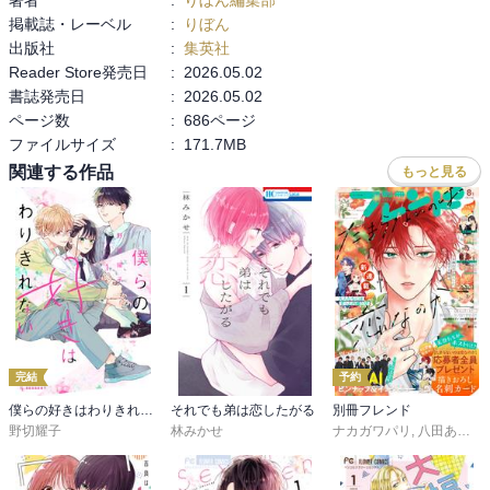
著者
:
りぼん編集部
掲載誌・レーベル
:
りぼん
出版社
:
集英社
Reader Store発売日
:
2026.05.02
書誌発売日
:
2026.05.02
ページ数
:
686ページ
ファイルサイズ
:
171.7MB
関連する作品
もっと見る
完結
予約
僕らの好きはわりきれない
それでも弟は恋したがる
別冊フレンド
野切耀子
林みかせ
ナカガワパリ
,
八田あかり
,