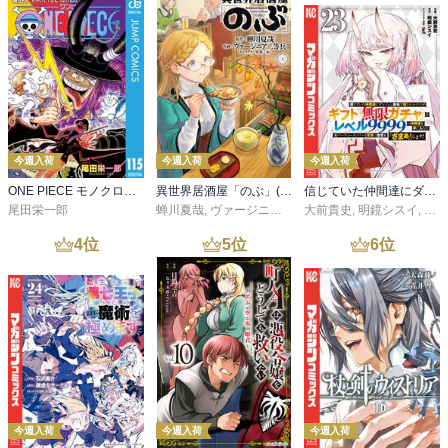
今週入荷
今週入荷
今週入荷
ONE PIECE モノクロ版 115
異世界居酒屋「のぶ」(22)
信じていた仲間達にダンジョン奥地で殺されかけたがギフト『無限ガチャ』でレベル９９９９の仲間達を手に入れて元パーティーメンバーと世界に復讐＆『ざまぁ！』します！（２３）
尾田栄一郎
蝉川夏哉
,
ヴァージニア二等兵
大前貴史
,
転
,
明鏡シスイ
,
ｔｅ
4
位
5
位
6
位
今週入荷
今週入荷
今週入荷