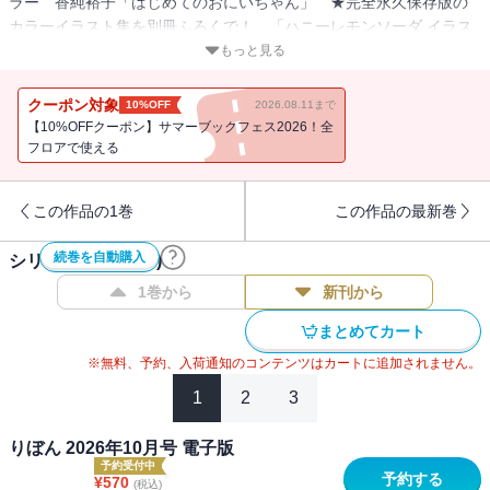
ラー 香純裕子「はじめてのおにいちゃん」 ★完全永久保存版の
カラーイラスト集を別冊ふろくで！ 「ハニーレモンソーダ イラス
トレーションブック 宝石箱」 ★推し活ドリームラブコメ！ 酒井
もっと見る
まゆ「曖昧ブルー・ビースト」 ★バレーと恋にかける青春譚！
木下ほのか「翔けて春風」 ★時代が待ちわびた衝撃の超話題
クーポン対象
10%OFF
2026.08.11まで
作！ 牧野あおい「さよならミニスカート」 ★厨二な彼が可愛す
【10%OFFクーポン】サマーブックフェス2026！全
ぎる新れんさい！ 花城けい「はるきくんが思春期すぎる」 ★無
フロアで使える
自覚エロがり男子とのド健全ラブコメ 梨乃あり「美神くんの艶や
かな秘め事」 ★ちょっぴり危険な胸キュンラブコメ 神田ちな
この作品の1巻
この作品の最新巻
「訳アリ小鳥遊くんと××したい」 ★あざと女子のターゲットは○○
王子!? 柚原瑞香「シュガーコートガール」 ★地味で目立たない彼
続巻を自動購入
シリーズ作品(
28
件)
のヒミツって…？ 佐々木奈緒「となりの左京くんは、たぶん」
★情熱と青春が迸るROCK＆LOVE 柚木ウタノ「ロマンスアンロッ
1巻から
新刊から
ク」
まとめてカート
※無料、予約、入荷通知のコンテンツはカートに追加されません。
1
2
3
りぼん 2026年10月号 電子版
予約受付中
予約する
¥
570
(税込)