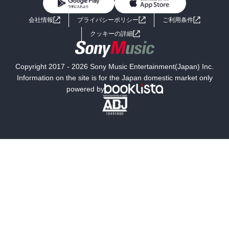
BL・TL
ライトノベル
男子向けラノベ
よくあるご質問
お問い合わせ
会社情報
プライバシーポリシー
ご利用条件
女子向けラノベ
小説
利用規約
クッキーの詳細
国内小説
海外小説
Copyright 2017 - 2026 Sony Music Entertainment(Japan) Inc.
ミステリー
SF
Information on the site is for the Japan domestic market only
powered by
歴史・時代小説
文学
雑誌
グラビア写真集
ボーイズラブ
ティーンズラブ
人文・思想・歴史
社会・政治・法律
ビジネス・経済
サイエンス・テクノロジー
コンピュータ・情報
くらし・家庭