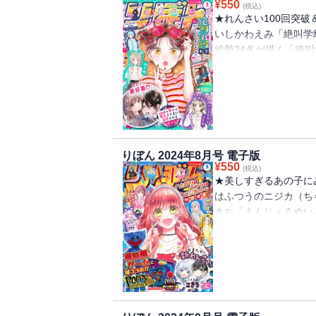
¥
550
(税込)
★れんさい100回突破
いしかわえみ「絶叫学
総勢24名が描く「絶
祭本」 ★初と紺はど
婚」 ★コミックス累
村田真優「ハニーレモ
ジー！ 朝香のりこ 
まに寵愛される」 ★
きち 監修：VOISI
りぼん 2024年8月号 電子版
ラバラな歌い手が一緒
¥
550
(税込)
1000%の初恋に話
★美しすぎるあの子に
ぎるあの子にみんなが
はふつうのニジカ（ち
カ（ちゃん）」 ★生
きち「えんじぇるめい
行村コウ「拾った戌井
ミカライズ！ いしかわえみ「
る足音～」 ★コミッ
ブ！ 村田真優「ハニ
黒崎みのり「初×婚」
香のりこ 原案：＊あ
れる」 ★大人気の歌