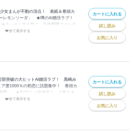
れいすハウスへようこそ！～個性バラバラな
とになった件～」 ★ピュア度1000%の
 少女まんが不動の頂点！ 表紙＆巻頭カ
カートに入れる
沢羽見「青に落雷」 ★生活力0女子×ハ
ーレモンソーダ」 ★噂のAI婚活ラブ！
！ 行村コウ「拾った戌井くんと恋をす
 ★さっそく大人気！ 天使界隈ファンタ
試し読み
ット・ホラー！ いしかわえみ「絶叫学級
ぇるめいと」 ★圧倒的人気の溺愛ファン
全て表示する
 原案：＊あいら＊「絶世の悪女は魔王子
お気に入り
★渾身の大ボリューム掲載80p！ 牧野あ
カート」 ★大人気の歌い手集団のコミカ
：VOISING「いれいすハウスへようこ
な歌い手が一緒に住むことになった件～」
の初恋に話題集中！ 虹沢羽見「青に落
の子にみんなが夢中！ 柚原瑞香「となり
万部突破の大ヒットAI婚活ラブ！ 黒崎み
カートに入れる
ゃん）」 ★最恐ロングヒット・ホラ
ア度1000％の初恋に話題集中！ 巻頭カ
絶叫学級 転生」
落雷」 ★TVアニメ化決定！ 人気もき
試し読み
田真優「ハニーレモンソーダ」 ★さっそく
全て表示する
ァンタジー こきち「えんじぇるめい
お気に入り
溺愛ファンタジー！ 朝香のりこ 原案：
女は魔王子さまに寵愛される」 ★大人気
イズ！ こきち 監修：VOISING「い
そ！～個性バラバラな歌い手が一緒に住む