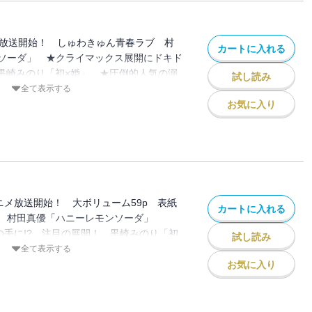
 監修：VOISING「いれいすハウスへ
バラな歌い手が一緒に住むことになった件
映中！ 限定復活れんさい 佐和田米「ア
ニメ放送開始！ しゅわきゅん青春ラブ 村
カートに入れる
ボリューム164p！ 注目ルーキーの新作
ソーダ」 ★クライマックス展開にドキド
ふろく「りぼんmini」
 黒崎みのり「初×婚」 ★圧倒的人気の溺
試し読み
香のりこ 原案：＊あいら＊「絶世の悪女
全て表示する
れる」 ★ピュア度1000％の初恋に話題
お気に入り
に落雷」 ★人気上昇中♪ 天使界隈学園
えんじぇるめいと」 ★話題集中のご主人
村コウ「拾った戌井くんと恋をする」 ★大
ミカライズ！ こきち 監修：
すハウスへようこそ！～個性バラバラな歌い
なった件～」 ★TVアニメ放送中！ 限
Vアニメ放送開始！ 大ボリューム59p 表紙
カートに入れる
田米「アクロトリップ」
！ 村田真優「ハニーレモンソーダ」
の手に!? 注目の展開！ 黒崎みのり「初
試し読み
の溺愛ファンタジー！ 朝香のりこ 原
全て表示する
の悪女は魔王子さまに寵愛される」 ★青
お気に入り
トーリー 文川よし乃「美術部の王子さ
係！ 虹沢羽見「青に落雷」 ★人気上昇
とーりー こきち「えんじぇるめいと」