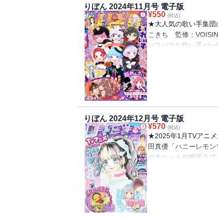
りぼん 2024年11月号 電子版
ことになった件～」 
¥
550
(税込)
コウ「拾った戌井くん
★大人気の歌い手集
ル読みきり 浅漬くら
こきち 監修：VOIS
バラバラな歌い手が一
クションファンタジー
け」 ★TVアニメ化決
「ハニーレモンソーダ
さい 佐和田米「アク
突破の大ヒットAI婚
人気の溺愛ファンタジ
りぼん 2024年12月号 電子版
あいら＊「絶世の悪女
¥
570
(税込)
元アイドルの運命は―
★2025年1月TVアニ
ト」 ★ピュア度10
田真優「ハニーレモン
落雷」 ★天使界隈フ
の大ヒットAI婚活ラ
と」 ★同級生同士の
の溺愛ファンタジー！
井くんと恋をする」
悪女は魔王子さまに寵
話題集中！ 虹沢羽見
新作が登場！ 原作・
クション 小萩ぼたん「C