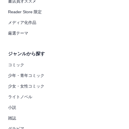
書店員オススメ
Reader Store 限定
メディア化作品
厳選テーマ
ジャンルから探す
コミック
少年・青年コミック
少女・女性コミック
ライトノベル
小説
雑誌
グラビア