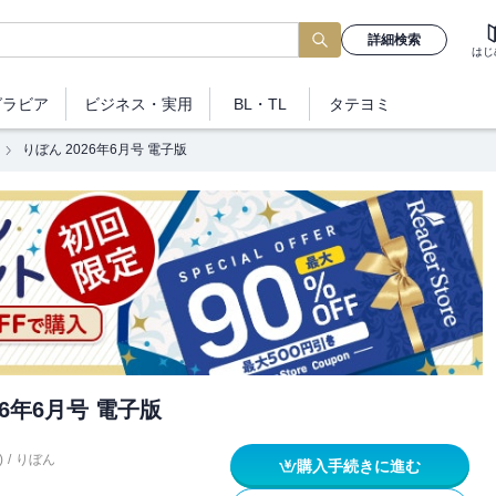
詳細検索
はじ
グラビア
ビジネス
・実用
BL・TL
タテヨミ
りぼん 2026年6月号 電子版
26年6月号 電子版
)
/
りぼん
購入手続きに進む