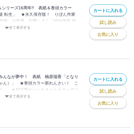
＆シリーズ16周年!! 表紙＆巻頭カラー
カートに入れる
級 転生」 ★永久保存版！ りぼん作家
叫学級」の世界 別冊ふろく「絶叫学級 祝
試し読み
きどきの新婚旅行に！ 黒崎みのり「初×
全て表示する
計1300万部突破の超ヒット青春ラブ！
お気に入り
ンソーダ」 ★圧倒的人気の溺愛ファンタ
原案：＊あいら＊「絶世の悪女は魔王子さ
大人気の歌い手集団のコミカライズ！ こ
NG「いれいすハウスへようこそ！～個性バ
に住むことになった件～」 ★ピュア度
題集中！ 虹沢羽見「青に落雷」 ★美しす
みんなが夢中！ 表紙 柚原瑞香「となり
カートに入れる
夢中！ 柚原瑞香「となりはふつうのニジ
ゃん）」 ★巻頭カラー新れんさい！ こ
活力0女子×ハイスぺ男子の同居ラブ！
と」 ★超話題ゲームをオールカラーでコ
試し読み
くんと恋をする」
Poppy Playtime:Forever～忍びよ
全て表示する
クス累計1300万部突破の超ヒット青春ラ
お気に入り
ーレモンソーダ」 ★噂のAI婚活ラブ！
 ★圧倒的人気の溺愛ファンタジー！ 朝
いら＊「絶世の悪女は魔王子さまに寵愛さ
い手集団のコミカライズ！ こきち 監