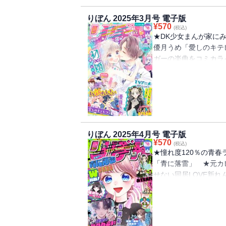
★話題集中のご主人×
りぼん 2025年3月号 電子版
と恋をする」 ★大人
¥
570
(税込)
ち 監修：VOISIN
★DK少女まんが家に
バラな歌い手が一緒に
優月うめ「愛しのキテレ
勢ぞろい 進月かほ・
ガーの楽曲をコミカラ
2025」
『ユイカ』 協力：ユ
だから。」 ★TVア
ブ 村田真優「ハニー
みのり「初×婚」 ★
りこ 原案：＊あいら
る」 ★緊迫の三角関
りぼん 2025年4月号 電子版
中♪ 天使界隈学園す
¥
570
(税込)
★話題集中のご主人×
★憧れ度120％の青
と恋をする」 ★大
「青に落雷」 ★元カ
こきち 監修：VOIS
せない同居LOVE新
バラバラな歌い手が一
ん」 ★圧倒的人気の
＊あいら＊「絶世の悪
女まんが家にみんな
★TikTokで大人気