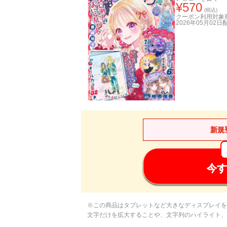
¥
570
(税込)
クーポン利用対象
2026年05月02日
新規
今す
※この商品はタブレットなど大きなディスプレイを
文字だけを拡大することや、文字列のハイライト、