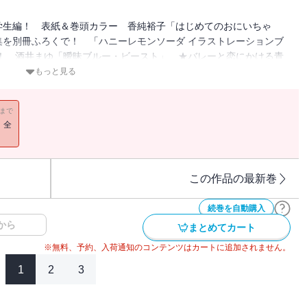
学生編！ 表紙＆巻頭カラー 香純裕子「はじめてのおにいちゃ
を別冊ふろくで！ 「ハニーレモンソーダ イラストレーションブ
！ 酒井まゆ「曖昧ブルー・ビースト」 ★バレーと恋にかける青
代が待ちわびた衝撃の超話題作！ 牧野あおい「さよならミニスカー
もっと見る
！ 花城けい「はるきくんが思春期すぎる」 ★無自覚エロがり男子
の艶やかな秘め事」 ★ちょっぴり危険な胸キュンラブコメ 神田ち
11まで
ざと女子のターゲットは○○王子!? 柚原瑞香「シュガーコートガー
！全
…？ 佐々木奈緒「となりの左京くんは、たぶん」 ★情熱と青春が
スアンロック」
この作品の最新巻
続巻を自動購入
から
まとめてカート
※無料、予約、入荷通知のコンテンツはカートに追加されません。
1
2
3