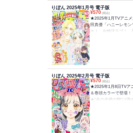
コミカライズ！ こきち
りぼん 2025年1月号 電子版
ようこそ！～個性バラ
¥
570
(税込)
～」 ★TVアニメ放
★2025年1月TVア
クロトリップ」 ★大
田真優「ハニーレモン
を一挙5作掲載！ 別冊
キ！ AI婚活ラブ！
愛ファンタジー！ 朝
は魔王子さまに寵愛さ
集中！ 虹沢羽見「青
すとーりー こきち「
×飼い犬LOVE 行
人気の歌い手集団をコ
りぼん 2025年2月号 電子版
VOISING「いれい
¥
570
(税込)
手が一緒に住むことに
★2025年1月8日T
定復活れんさい 佐和
＆巻頭カラーで登場
★“金の夫婦の卵”は誰
×婚」 ★圧倒的人気
案：＊あいら＊「絶世
春×部活シンデレラス
ま」 ★緊迫の三角関
中♪ 天使界隈学園す