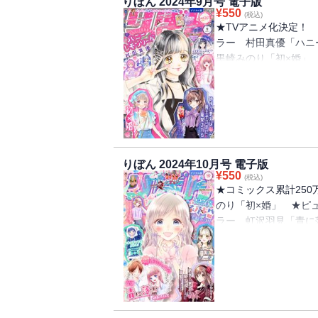
りぼん 2024年9月号 電子版
修：VOISING「い
¥
550
(税込)
歌い手が一緒に住むこ
★TVアニメ化決定！
初恋に話題集中！ 虹
ラー 村田真優「ハニ
イスぺ男子の同居ラブ
黒崎みのり「初×婚」
る」 ★最恐ロングヒ
ジー こきち「えんじ
転生」
タジー！ 朝香のりこ
さまに寵愛される」 
おい「さよならミニス
ライズ！ こきち 監修
そ！～個性バラバラ
りぼん 2024年10月号 電子版
★ピュア度1000％
¥
550
(税込)
雷」 ★美しすぎるあ
★コミックス累計250
はふつうのニジカ（ち
のり「初×婚」 ★ピュ
ー！ いしかわえみ「
ラー 虹沢羽見「青に
ゅんもNo.1！ 村
大人気！ 天使界隈フ
と」 ★圧倒的人気の
＊あいら＊「絶世の悪
の歌い手集団をコミカラ
れいすハウスへようこ