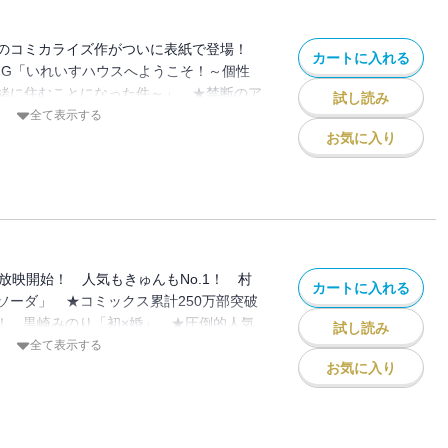
★同級生同士の秘密の同居ライフ！ 行村
と恋をする」 ★注目ルーキーのハートフ
団のコミカライズ作がついに表紙で登場！
カートに入れる
げ「ときめきムーブ」
ING「いれいすハウスへようこそ！～個性
緒に住むことになった件～」 ★禁断のア
試し読み
新れんさい かるき春「十字架にくちづ
全て表示する
定！ 人気もきゅんもNo.1！ 村田真優
お気に入り
」 ★TVアニメ放映中！ 限定復活れん
ロトリップ」 ★コミックス累計250万部
活ラブ！ 黒崎みのり「初×婚」 ★圧倒的
ー！ 巻頭カラー 朝香のりこ 原案：＊
は魔王子さまに寵愛される」 ★傷ついた
―!? 牧野あおい「さよならミニスカー
メ放映開始！ 人気もきゅんもNo.1！ 村
カートに入れる
00％の初恋に話題集中！ 虹沢羽見「青に
ソーダ」 ★コミックス累計250万部突破
ァンタジー こきち「えんじぇるめい
ブ！ 黒崎みのり「初×婚」 ★圧倒的人気
試し読み
秘密の同居ライフ！ 行村コウ「拾った戌
 朝香のりこ 原案：＊あいら＊「絶世の
全て表示する
愛される」 ★ピュア度1000％の初恋に
お気に入り
「青に落雷」 ★奇跡のナンセンスギャグ
脚本：さくらももこ 作画：さくらプロダ
OJI-COJI」 ★大人気の歌い手集団を