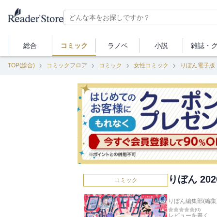
総合
コミック
ラノベ
小説
雑誌・
TOP(総合)
コミックフロア
コミック
女性コミック
りぼん電子版
りぼん 20
コミック
りぼん編集部(編集
(
0
)
レビューを書く