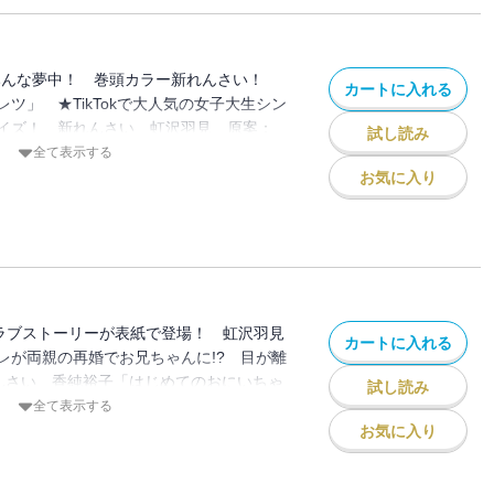
飼い犬LOVE 行村コウ「拾った戌井くん
気の歌い手集団をコミカライズ！ こき
G「いれいすハウスへようこそ！～個性バラ
みんな夢中！ 巻頭カラー新れんさい！
カートに入れる
住むことになった件～」 ★ギャグ新作が
ツ」 ★TikTokで大人気の女子大生シン
花城けい・桃瀬らも「推しギャグフェス
イズ！ 新れんさい 虹沢羽見 原案：
試し読み
ニバーサル ミュージック合同会社「好き
全て表示する
ニメ絶賛放送開始！ しゅわきゅん青春ラ
お気に入り
レモンソーダ」 ★感動の最終回！ 黒崎
圧倒的人気の溺愛ファンタジー！ 朝香の
＊「絶世の悪女は魔王子さまに寵愛され
係！ 虹沢羽見「青に落雷」 ★人気上昇
とーりー こきち「えんじぇるめいと」
飼い犬LOVE 行村コウ「拾った戌井くん
春ラブストーリーが表紙で登場！ 虹沢羽見
カートに入れる
人気の歌い手集団をコミカライズ最終回！
レが両親の再婚でお兄ちゃんに!? 目が離
ING「いれいすハウスへようこそ！～個性
れんさい 香純裕子「はじめてのおにいちゃ
試し読み
緒に住むことになった件～」
溺愛ファンタジー！ 朝香のりこ 原案：
全て表示する
女は魔王子さまに寵愛される」 ★DK少
お気に入り
夢中！ 優月うめ「愛しのキテレツ」
の女子大生シンガーの楽曲をコミカライズ！