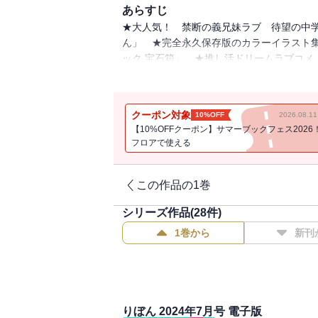
あらすじ
★大人気！ 禁断の義兄妹ラブ 待望の中
ん」 ★完全永久保存版のカラーイラスト集
ック 宝石箱」 ★推し活ドリームラブコメ
春譚！ 木下ほのか「翔けて春風」 ★時
ト」 ★厨二な彼が可愛すぎる新れんさい
とのド健全ラブコメ 梨乃あり「美神くん
クーポン対象
10%OFF
2026.08.
な「訳アリ小鳥遊くんと××したい」 ★あ
【10%OFFクーポン】サマーブックフェス2026
ル」 ★地味で目立たない彼のヒミツって
フロアで使える
迸るROCK＆LOVE 柚木ウタノ「ロマン
この作品の1巻
シリーズ作品(
28
件)
1巻から
新刊
りぼん 2024年7月号 電子版