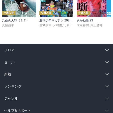
今週入荷
今週入荷
今週入荷
九条の大罪（１７）
週刊少年マガジン 2026年36・37号[2026年8月5日発売]
あかね噺 23
真鍋昌平
金城宗幸
,
ノ村優介
,
真島ヒロ
末永裕樹
,
宮島礼吏
,
馬上鷹将
,
新川直司
,
久
フロア
総合
コミック
セール
ラノベ
小説
総合
コミック
新着
雑誌・グラビア
ビジネス・実用
ラノベ
小説
総合
コミック
ランキング
BL・TL
雑誌・グラビア
ビジネス・実用
ラノベ
小説
総合
コミック
ジャンル
BL・TL
雑誌・グラビア
ビジネス・実用
ラノベ
小説
コミック
男性コミック
ヘルプ&サポート