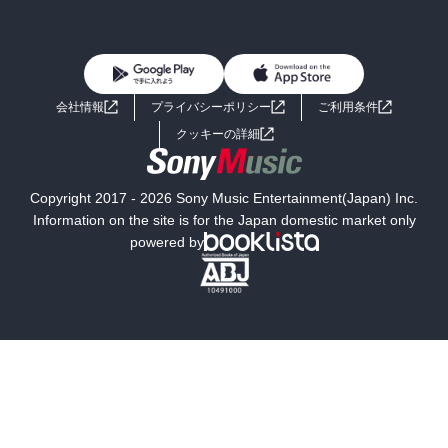
BL・TL
雑誌・グラビア
ビジネス・実用
女性コミック
コミック誌
初めての方へ
ヘルプ
BL・TL
ライトノベル
男子向けラノベ
よくあるご質問
お問い合わせ
会社情報
プライバシーポリシー
ご利用条件
女子向けラノベ
小説
利用規約
クッキーの詳細
国内小説
海外小説
Copyright 2017 - 2026 Sony Music Entertainment(Japan) Inc.
ミステリー
SF
Information on the site is for the Japan domestic market only
powered by
歴史・時代小説
文学
雑誌
グラビア写真集
ボーイズラブ
ティーンズラブ
人文・思想・歴史
社会・政治・法律