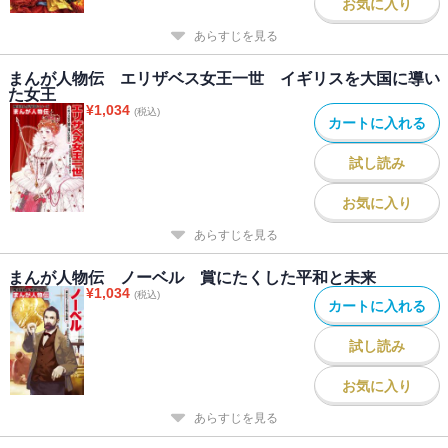
お気に入り
あらすじを見る
まんが人物伝 エリザベス女王一世 イギリスを大国に導い
た女王
¥
1,034
(税込)
カートに入れる
試し読み
お気に入り
あらすじを見る
まんが人物伝 ノーベル 賞にたくした平和と未来
¥
1,034
(税込)
カートに入れる
試し読み
お気に入り
あらすじを見る