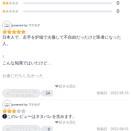
0
0
powered by ブクログ
日本人で、左手を炉端で火傷して不自由だったけど医者になった
人。

↑

こんな知識ではいたけど…

お金にだらしなかった…

って言うエピソードが私の中に追加されました。笑
続きを読む
ブクログレビューは
投稿日
:
2022.06.15
14
いいねできません
powered by ブクログ
このレビューはネタバレを含みます。
続きを読む
12歳息子に、尊敬する人物は？と聞いてみてもとくにいない・・・
ブクログレビューは
とのことでこれではイカン、と思い王道の野口英世を買ってみた。
投稿日
:
2022.08.01
0