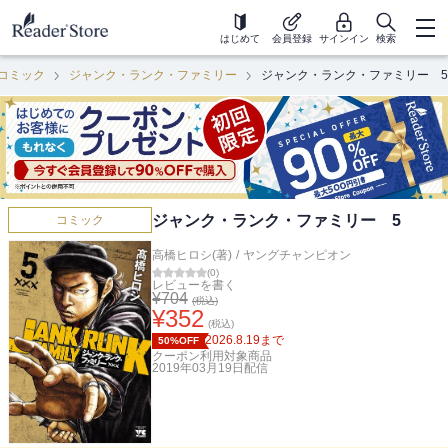
はじめて
会員登録
サインイン
検索
コミック
ジャンク・ランク・ファミリー
ジャンク・ランク・ファミリー 5
ジャンク・ランク・ファミリー 5
コミック
高橋ヒロシ(著)
/
ヤングチャンピオン
(
0
)
レビューを書く
¥
704
(税込)
¥
352
(税込)
2026.8.19
まで
50%OFF
クーポン利用対象商品
2019年03月19日
配信