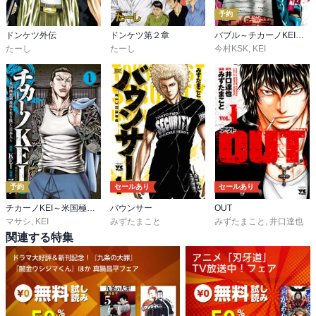
予約
ドンケツ外伝
ドンケツ第２章
バブル～チカーノKEI歌舞伎町血闘編～
たーし
たーし
今村KSK
,
KEI
予約
セールあり
セールあり
チカーノKEI～米国極悪刑務所を生き抜いた日本人～
バウンサー
OUT
マサシ
,
KEI
みずたまこと
みずたまこと
,
井口達也
関連する特集