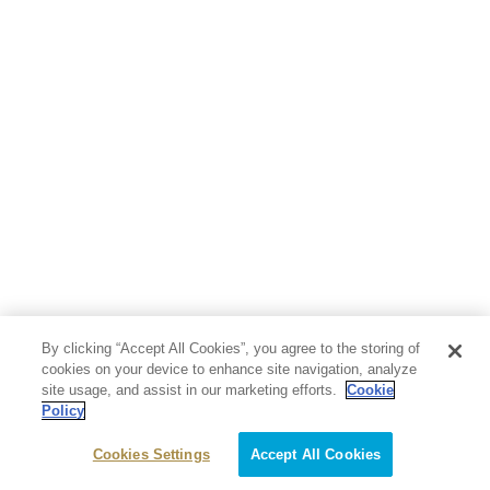
人文・思想・歴史
社会・政治・法律
ビジネス・経済
サイエンス・テクノロジー
コンピュータ・情報
くらし・家庭
料理・酒
ファッション・美容・ダイエット
ホビー&カルチャー
スポーツ・アウトドア
地図・ガイド
エンターテイメント
芸術・アート
映画・音楽・演劇
By clicking “Accept All Cookies”, you agree to the storing of
写真集
教養
cookies on your device to enhance site navigation, analyze
site usage, and assist in our marketing efforts.
Cookie
Policy
医学・福祉
教育・語学・参考書
Cookies Settings
Accept All Cookies
児童書