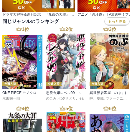
ドラマ大好評＆新刊記念！『九条の大罪』 『闇金ウシジマくん』ほか 真鍋昌平フェア
アニメ「刃牙道」 TV放送中！フ
同じジャンルのランキング
もっと見る
1
位
2
位
3
位
今週入荷
今週入荷
今週入荷
ONE PIECE モノクロ版 115
悪役令嬢レベル99 ～私は裏ボスですが魔王ではありません～ その６
異世界居酒屋「のぶ」(22)
尾田栄一郎
のこみ
,
七夕さとり
,
Tea
蝉川夏哉
,
ヴァージニア二等兵
4
位
5
位
6
位