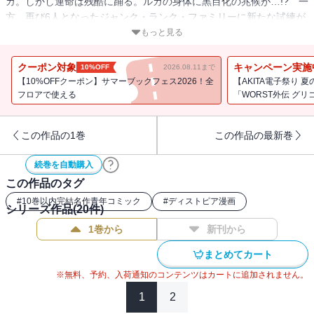
カ。しかし運命は残酷に踊る。ルカの身体に黒目化の兆候が…!? 一
方、再び6人となったジャンク・ランク・ファミリーに新たな試練が
襲いかかる!!
もっと見る
クーポン対象
キャンペーン実施
10%OFF
2026.08.11まで
【10%OFFクーポン】サマーブックフェス2026！全
【AKITA電子祭り 
フロアで使える
「WORST外伝 グリ
この作品の1巻
この作品の最新巻
続巻を自動購入
この作品のタグ
#
10巻以内完結名作青年コミック
#
ディストピア漫画
シリーズ作品(
20
件)
1巻から
新刊から
まとめてカート
※無料、予約、入荷通知のコンテンツはカートに追加されません。
1
2