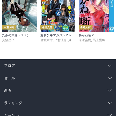
今週入荷
今週入荷
今週入荷
九条の大罪（１７）
週刊少年マガジン 2026年36・37号[2026年8月5日発売]
あかね噺 23
真鍋昌平
金城宗幸
,
ノ村優介
,
真島ヒロ
末永裕樹
,
宮島礼吏
,
馬上鷹将
,
新川直司
,
久
フロア
総合
コミック
セール
ラノベ
小説
総合
コミック
新着
雑誌・グラビア
ビジネス・実用
ラノベ
小説
総合
コミック
ランキング
BL・TL
雑誌・グラビア
ビジネス・実用
ラノベ
小説
総合
コミック
ジャンル