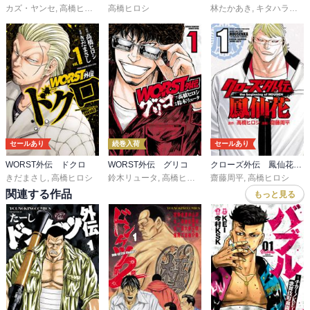
カズ・ヤンセ
,
高橋ヒロシ
高橋ヒロシ
林たかあき
,
キタハラタケヨ
セールあり
続巻入荷
セールあり
WORST外伝 ドクロ
WORST外伝 グリコ
クローズ外伝 鳳仙花 the beginning of HOUSEN
きだまさし
,
高橋ヒロシ
鈴木リュータ
,
高橋ヒロシ
齋藤周平
,
高橋ヒロシ
関連する作品
もっと見る