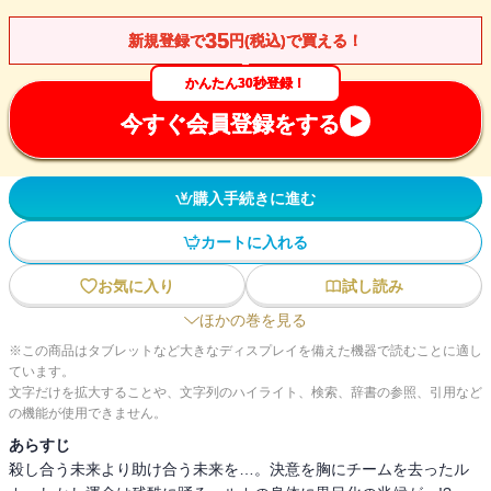
35
新規登録で
円(税込)で買える！
かんたん30秒登録！
今すぐ会員登録をする
購入手続きに進む
カートに入れる
お気に入り
試し読み
ほかの巻を見る
※この商品はタブレットなど大きなディスプレイを備えた機器で読むことに適し
ています。
文字だけを拡大することや、文字列のハイライト、検索、辞書の参照、引用など
の機能が使用できません。
あらすじ
殺し合う未来より助け合う未来を…。決意を胸にチームを去ったル