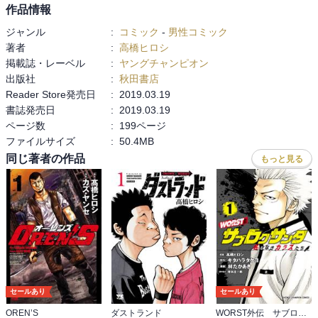
作品情報
ジャンル
:
コミック
-
男性コミック
著者
:
高橋ヒロシ
掲載誌・レーベル
:
ヤングチャンピオン
出版社
:
秋田書店
Reader Store発売日
:
2019.03.19
書誌発売日
:
2019.03.19
ページ数
:
199ページ
ファイルサイズ
:
50.4MB
同じ著者の作品
もっと見る
セールあり
セールあり
OREN’S
ダストランド
WORST外伝 サブロクサンタ 名もなきカラスたち