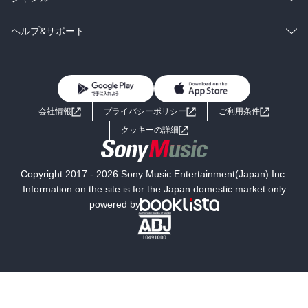
BL・TL
雑誌・グラビア
ビジネス・実用
ラノベ
小説
コミック
男性コミック
ヘルプ&サポート
BL・TL
雑誌・グラビア
ビジネス・実用
女性コミック
コミック誌
初めての方へ
ヘルプ
BL・TL
ライトノベル
男子向けラノベ
よくあるご質問
お問い合わせ
会社情報
プライバシーポリシー
ご利用条件
女子向けラノベ
小説
利用規約
クッキーの詳細
国内小説
海外小説
Copyright 2017 - 2026 Sony Music Entertainment(Japan) Inc.
ミステリー
SF
Information on the site is for the Japan domestic market only
powered by
歴史・時代小説
文学
雑誌
グラビア写真集
ボーイズラブ
ティーンズラブ