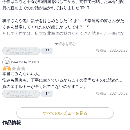
今作はユウと千春が婚姻届を出してから、前作で完結した幸せ宅配
篇の直前までのお話が描かれておりました❁⃘*.ﾟ

将平さんや黒川親子をはじめとした｢くま弁｣の常連客の皆さんがた
くさん登場してくれたのが嬉しかったです(*´˘`*)

そして今作では、広大な北海道の魅力がたくさん詰まった一冊にな
っていて、北海道の色んな場所に旅行に行ったような気持ちになれ
続きを読む
て楽しかったです♬
ブクログレビューは
投稿日
:
2025.02.23
38
いいねできません
powered by ブクログ
本当にみんないい人。

悩みも愚痴も、丁寧に生きているからこその高尚なものに読めた。

負のエネルギーが全く出てこないのがすごい。
ブクログレビューは
投稿日
:
2024.06.02
14
いいねできません
すべてのレビューを見る
作品情報