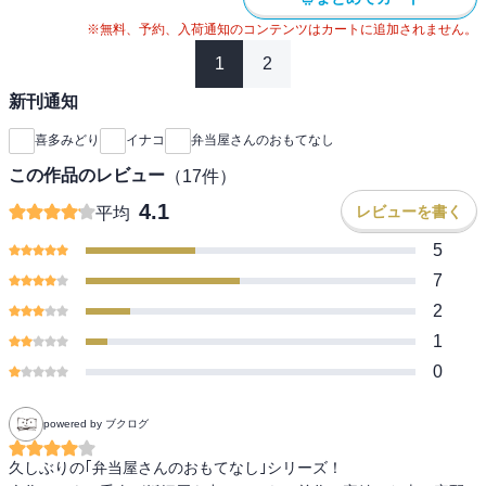
※無料、予約、入荷通知のコンテンツはカートに追加されません。
1
2
新刊通知
喜多みどり
イナコ
弁当屋さんのおもてなし
この作品のレビュー
（
17
件）
4.1
レビューを書く
平均
5
7
2
1
0
powered by ブクログ
久しぶりの｢弁当屋さんのおもてなし｣シリーズ！
