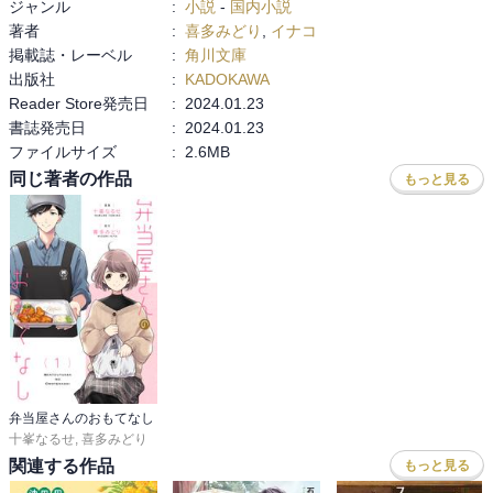
ジャンル
:
小説
-
国内小説
著者
:
喜多みどり
,
イナコ
掲載誌・レーベル
:
角川文庫
出版社
:
KADOKAWA
Reader Store発売日
:
2024.01.23
書誌発売日
:
2024.01.23
ファイルサイズ
:
2.6MB
同じ著者の作品
もっと見る
弁当屋さんのおもてなし
十峯なるせ
,
喜多みどり
関連する作品
もっと見る