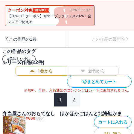
さんの人に巡り逢う。しかし、無理がたたって旅先で業務用のバン
が故障し、宅配の計画が頓挫してしまい――!?もっともっと北海道が
クーポン対象
10%OFF
2026.08.11まで
好きになる、北のお弁当屋夫婦のものがたり。
【10%OFFクーポン】サマーブックフェス2026！全
フロアで使える
この作品の1巻
この作品の最新巻
この作品のタグ
#
美味しい小説
シリーズ作品(
12
件)
1巻から
新刊から
まとめてカート
※無料、予約、入荷通知のコンテンツはカートに追加されません。
1
2
弁当屋さんのおもてなし ほかほかごはんと北海鮭かま
¥
660
(税込)
カートに入れる
試し読み