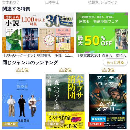
宮木あや子
山本甲士
植原翠
,
ショウイチ
関連する特集
【30%OFFクーポン】徳間書店 小説 1,100冊以上対象
同じジャンルのランキング
もっと見る
1
位
2
位
3
位
今週入荷
今週入荷
50%OFF