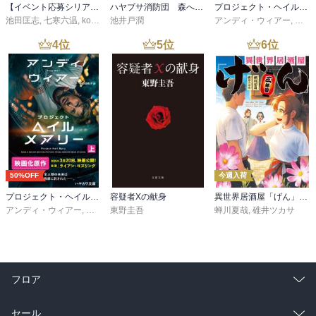
【イベント応募シリアルコード付】池田匡志出演・オーディオフォトブック「あの日」SPECIAL EDITION（音声／動画付）
ハヤブサ消防団 森へつづく道
プロジェクト・ヘイル・メアリー 下
池田匡志
,
七寒六温
,
konoko58
池井戸潤
,
村崎キコ
アンディ・ウィアー
,
小野
4
位
5
位
6
位
50%OFF
今週入荷
プロジェクト・ヘイル・メアリー 上
容疑者Xの献身
異世界居酒屋「げん」三杯目
アンディ・ウィアー
,
小野田和子
東野圭吾
蝉川夏哉
,
碓井ツカサ
フロア
総合
コミック
セール