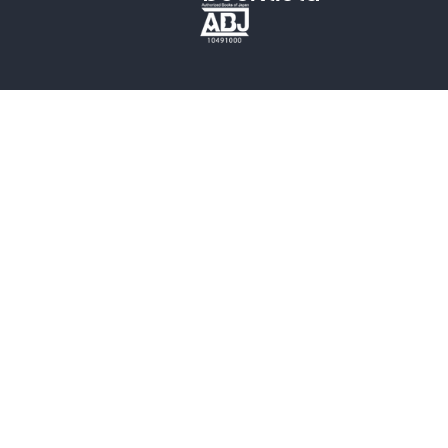
歴史・時代小説
文学
雑誌
グラビア写真集
ボーイズラブ
ティーンズラブ
人文・思想・歴史
社会・政治・法律
ビジネス・経済
サイエンス・テクノロジー
コンピュータ・情報
くらし・家庭
料理・酒
ファッション・美容・ダイエット
ホビー&カルチャー
スポーツ・アウトドア
地図・ガイド
エンターテイメント
芸術・アート
映画・音楽・演劇