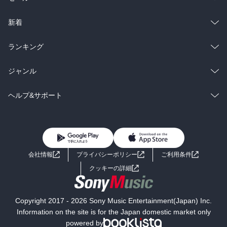
ラノベ
小説
総合
コミック
新着
雑誌・グラビア
ビジネス・実用
ラノベ
小説
総合
コミック
ランキング
BL・TL
雑誌・グラビア
ビジネス・実用
ラノベ
小説
総合
コミック
ジャンル
BL・TL
雑誌・グラビア
ビジネス・実用
ラノベ
小説
コミック
男性コミック
ヘルプ&サポート
BL・TL
雑誌・グラビア
ビジネス・実用
女性コミック
コミック誌
初めての方へ
ヘルプ
BL・TL
ライトノベル
男子向けラノベ
よくあるご質問
お問い合わせ
会社情報
プライバシーポリシー
ご利用条件
女子向けラノベ
小説
利用規約
クッキーの詳細
国内小説
海外小説
Copyright 2017 - 2026 Sony Music Entertainment(Japan) Inc.
ミステリー
SF
Information on the site is for the Japan domestic market only
powered by