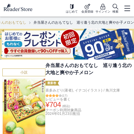
はじめて
会員登録
サインイン
検索
さんのおもてなし
弁当屋さんのおもてなし 巡り逢う北の大地と爽やか子メロン
弁当屋さんのおもてなし 巡り逢う北の
大地と爽やか子メロン
小説
最新巻
喜多みどり(著者)
,
イナコ(イラスト)
/
角川文庫
(
17
)
レビューを書く
¥
704
(税込)
クーポン利用対象商品
2024年01月23日
配信