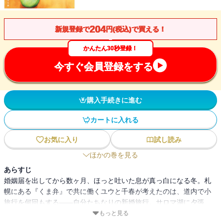
204
新規登録で
円(税込)で買える！
かんたん30秒登録！
今すぐ会員登録をする
購入手続きに進む
カートに入れる
お気に入り
試し読み
ほかの巻を見る
あらすじ
婚姻届を出してから数ヶ月、ほっと吐いた息が真っ白になる冬。札
幌にある『くま弁』で共に働くユウと千春が考えたのは、道内で小
旅行を何回もする――自分たちなりの新婚旅行。サロマ湖に夕張、
留萌の黄金岬・・・・・・いくつもの旅の中で美味しいものやたく
もっと見る