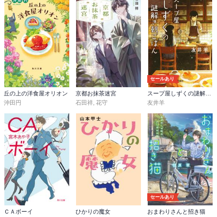
セールあり
丘の上の洋食屋オリオン
京都お抹茶迷宮
スープ屋しずくの謎解き朝ごはん
沖田円
石田祥
,
花守
友井羊
セールあり
ＣＡボーイ
ひかりの魔女
おまわりさんと招き猫