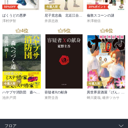
50%OFF
今週入荷
20%ポイント
ばくうどの悪夢
尼子党忠義 北近江合戦心得〈八〉
倫敦スコーンの謎
澤村伊智
井原忠政
米澤穂信
4
位
5
位
6
位
今週入荷
今週入荷
ハヤブサ消防団 森へつづく道
容疑者Xの献身
異世界居酒屋「げん」三杯目
池井戸潤
東野圭吾
蝉川夏哉
,
碓井ツカサ
フロア