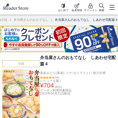
はじめて
会員登録
サインイン
検索
内小説
弁当屋さんのおもてなし
弁当屋さんのおもてなし しあわせ宅配篇４
弁当屋さんのおもてなし しあわせ宅配
篇４
小説
喜多みどり(著者)
,
イナコ(イラスト)
/
角川文庫
(
30
)
レビューを書く
¥
704
(税込)
クーポン利用対象商品
2022年04月21日
配信