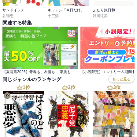
完結
サンドイッチ
キッチン「今日だけ」
ふたり旅日和
谷瑞恵
十三湊
秋川滝美
関連する特集
【夏電書2026】青春も、友情も、 家族も 特選小説フェア
同じジャンルのランキング
もっと見る
1
位
2
位
3
位