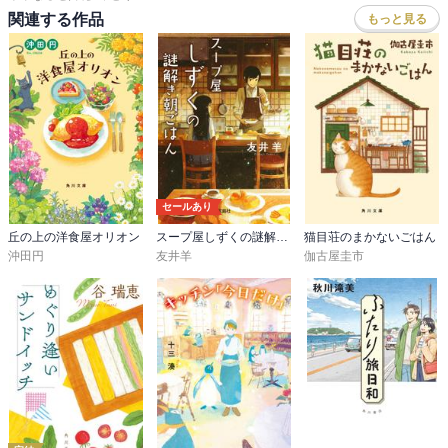
関連する作品
もっと見る
セールあり
丘の上の洋食屋オリオン
スープ屋しずくの謎解き朝ごはん
猫目荘のまかないごはん
沖田円
友井羊
伽古屋圭市