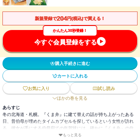
204
新規登録で
円(税込)で買える！
かんたん30秒登録！
今すぐ会員登録をする
購入手続きに進む
カートに入れる
お気に入り
試し読み
ほかの巻を見る
あらすじ
冬の北海道・札幌。『くま弁』に建て替えの話が持ち上がったある
日、昔伯母が埋めたタイムカプセルを探しているという女性が訪れ
る。彼女が手にする伯母宛ての年賀状には、確かに『くま弁』の住
所が記されていた。しかし常連の蟻塚は幼い頃に熊野家で食べたポ
もっと見る