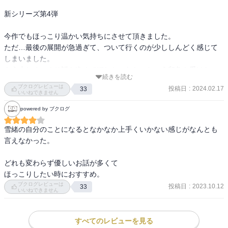
新シリーズ第4弾

今作でもほっこり温かい気持ちにさせて頂きました。

ただ…最後の展開が急過ぎて、ついて行くのが少ししんどく感じて
しまいました。

もう少しゆっくり話を進めてほしかったなぁという印象を受けたの
続きを読む
が残念です。

ブクログレビューは
投稿日
:
2024.02.17
33
いいねできません
宅配篇は今作で終了だと思うのですが、シリーズはまだ続いている
powered by ブクログ
ので、引き続き読み進めていきたいと思います❁⃘*.ﾟ
雪緒の自分のことになるとなかなか上手くいかない感じがなんとも
言えなかった。

どれも変わらず優しいお話が多くて

ほっこりしたい時におすすめ。
ブクログレビューは
投稿日
:
2023.10.12
33
いいねできません
すべてのレビューを見る