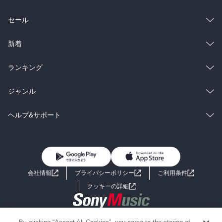
総合
コミック
セール
ラノベ
小説
総合
コミック
新着
雑誌・グラビア
ビジネス・実用
ラノベ
小説
総合
コミック
ランキング
BL・TL
雑誌・グラビア
ビジネス・実用
ラノベ
小説
総合
コミック
ジャンル
BL・TL
雑誌・グラビア
ビジネス・実用
ラノベ
小説
コミック
男性コミック
ヘルプ&サポート
BL・TL
雑誌・グラビア
ビジネス・実用
女性コミック
コミック誌
初めての方へ
ヘルプ
BL・TL
ライトノベル
男子向けラノベ
よくあるご質問
お問い合わせ
会社情報
プライバシーポリシー
ご利用条件
女子向けラノベ
小説
利用規約
クッキーの詳細
国内小説
海外小説
Copyright 2017 - 2026 Sony Music Entertainment(Japan) Inc.