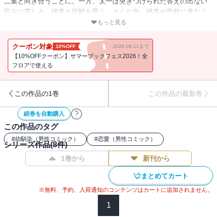
二葉と向き合うことに。一方、太一は突きつけられた答えの出ない
悩みに苦しみ、桃真と距離を置く。そんな中、桃真が学校に来なく
なり、太一と二葉は…!? 選んだ未来、そしてその先へ――。『青の
もっと見る
フラッグ』遂に完結!!
クーポン対象
10%OFF
2026.08.11まで
【10%OFFクーポン】サマーブックフェス2026！全
フロアで使える
この作品の1巻
この作品の最新巻
続巻を自動購入
この作品のタグ
#
幼馴染（男性コミック）
#
恋愛（男性コミック）
シリーズ作品(
8
件)
1巻から
新刊から
まとめてカート
※無料、予約、入荷通知のコンテンツはカートに追加されません。
1