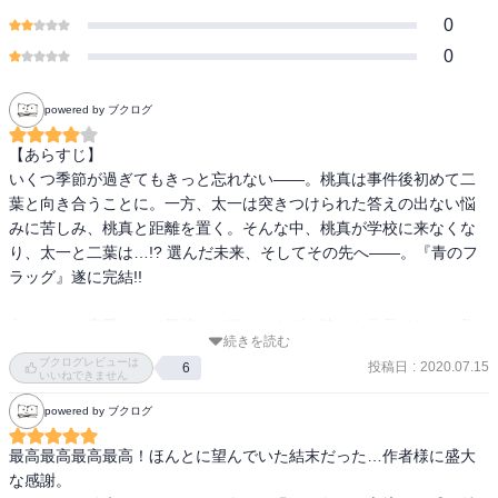
0
0
powered by ブクログ
【あらすじ】

いくつ季節が過ぎてもきっと忘れない――。桃真は事件後初めて二
葉と向き合うことに。一方、太一は突きつけられた答えの出ない悩
みに苦しみ、桃真と距離を置く。そんな中、桃真が学校に来なくな
り、太一と二葉は…!? 選んだ未来、そしてその先へ――。『青のフ
ラッグ』遂に完結!!

久しぶりに恋愛モノで最後まで嫌にならずに読めた作品でした。胸
続きを読む
が痛くなったり、考えさせられたりすることが多い内容でした。青
ブクログレビューは
投稿日
:
2020.07.15
6
春時代をあまり謳歌できなかったというコンプレックスがある男性
いいねできません
にオススメ。

powered by ブクログ
青春時代っていろいろな選択肢にぶつかって、でもその中で選んで
後悔して、でも前に進んで…っていう、すごくエネルギーがいる毎
最高最高最高最高！ほんとに望んでいた結末だった…作者様に盛大
日だったんだなぁ。恋愛だけに限らず、あらゆることに全力で取り
な感謝。

組んだ結果が、良い思い出も悪い思い出も積み重なって、それがそ