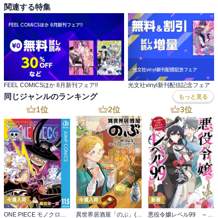
関連する特集
FEEL COMICSほか 8月新刊フェア!!
光文社vinyl新刊配信記念フェア
同じジャンルのランキング
もっと見る
1
位
2
位
3
位
今週入荷
今週入荷
新着
ONE PIECE モノクロ版 115
異世界居酒屋「のぶ」(22)
悪役令嬢レベル99 ～私は裏ボスですが魔王ではありません～ その６