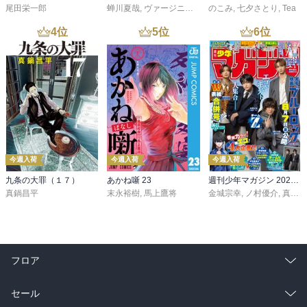
尾田栄一郎
蝉川夏哉
,
ヴァージニア二等兵
のこみ
,
転
,
七夕さとり
,
Tea
4
位
5
位
6
位
今週入荷
今週入荷
今週入荷
九条の大罪（１７）
あかね噺 23
週刊少年マガジン 2026年36・37号[2026年8月5日発売]
真鍋昌平
末永裕樹
,
馬上鷹将
金城宗幸
,
ノ村優介
,
真島ヒロ
フロア
総合
コミック
セール