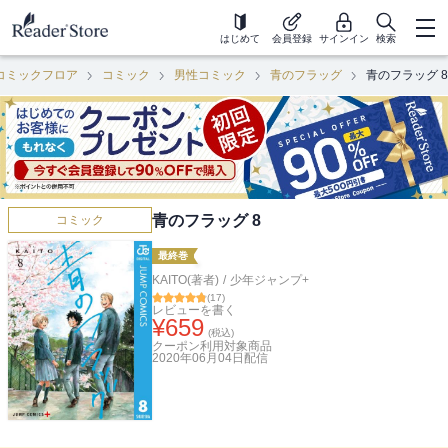
はじめて
会員登録
サインイン
検索
コミックフロア
コミック
男性コミック
青のフラッグ
青のフラッグ 8
青のフラッグ 8
コミック
最終巻
KAITO(著者)
/
少年ジャンプ+
(
17
)
レビューを書く
¥
659
(税込)
クーポン利用対象商品
2020年06月04日
配信