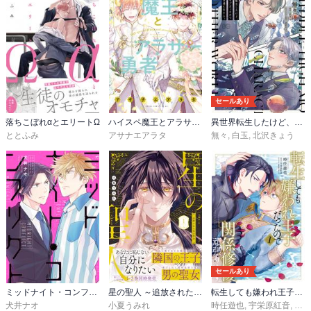
セールあり
落ちこぼれαとエリートΩ
ハイスペ魔王とアラサー勇者
異世界転生したけど、七合目モブだったので普通に生きる。
ととふみ
アサナエアラタ
無々
,
白玉
,
北沢きょう
セールあり
ミッドナイト・コンフリクト
星の聖人 ～追放された男の聖女～【コミックス版】
転生しても嫌われ王子だったので関係修復頑張ります。
犬井ナオ
小夏うみれ
時任遊也
,
宇栄原紅音
,
御子