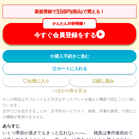
159
新規登録で
円(税込)で買える！
かんたん30秒登録！
今すぐ会員登録をする
購入手続きに進む
カートに入れる
お気に入り
試し読み
ほかの巻を見る
※この商品はタブレットなど大きなディスプレイを備えた機器で読むことに適し
ています。
文字だけを拡大することや、文字列のハイライト、検索、辞書の参照、引用など
の機能が使用できません。
あらすじ
いくつ季節が過ぎてもきっと忘れない――。 桃真は事件後初めて