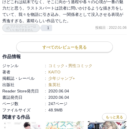
けどこれは結末でなく、そこに向かう過程や各々の心境が一番の魅
の後の人生を支えてくれるのだと思います。ありきたりな言葉で
力だと思う。ラストスパートは読者に問いかけるような描き方をし
「青春なら何でもやってみろ！」と言う人がいますが、あながち間
ていて、我々を物語に引き込み、一関係者として没入させる表現が
違っていないかも。

秀逸すぎる。素晴らしい作品でした。
思春期は戻ってきませんが、大人になった今でも、エネルギッシュ
ブクログレビューは
投稿日
:
2022.01.06
1
いいねできません
に生きることはできるはず。何を選んでも何かを選ばない時点で後
悔はするのだから、今自分が頑張りたいことを頑張ろう！
すべてのレビューを見る
作品情報
ジャンル
:
コミック
-
男性コミック
著者
:
KAITO
掲載誌・レーベル
:
少年ジャンプ+
出版社
:
集英社
Reader Store発売日
:
2020.06.04
書誌発売日
:
2020.06.04
ページ数
:
247ページ
ファイルサイズ
:
48.9MB
関連する作品
もっと見る