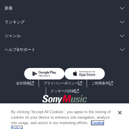
ラノベ
小説
総合
コミック
新着
雑誌・グラビア
ビジネス・実用
ラノベ
小説
総合
コミック
ランキング
BL・TL
雑誌・グラビア
ビジネス・実用
ラノベ
小説
総合
コミック
ジャンル
BL・TL
雑誌・グラビア
ビジネス・実用
ラノベ
小説
コミック
男性コミック
ヘルプ&サポート
BL・TL
雑誌・グラビア
ビジネス・実用
女性コミック
コミック誌
初めての方へ
ヘルプ
BL・TL
ライトノベル
男子向けラノベ
よくあるご質問
お問い合わせ
会社情報
プライバシーポリシー
ご利用条件
女子向けラノベ
小説
利用規約
クッキーの詳細
国内小説
海外小説
Copyright 2017 - 2026 Sony Music Entertainment(Japan) Inc.
By clicking “Accept All Cookies”, you agree to the storing of
ミステリー
SF
Information on the site is for the Japan domestic market only
cookies on your device to enhance site navigation, analyze
powered by
site usage, and assist in our marketing efforts.
Cookie
Policy
歴史・時代小説
文学