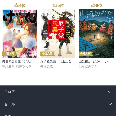
4
位
5
位
6
位
今週入荷
今週入荷
今週入荷
異世界居酒屋「げん」三杯目
尼子党忠義 北近江合戦心得〈八〉
山に抱かれた家 けもの道
蝉川夏哉
,
碓井ツカサ
井原忠政
はらだみずき
フロア
総合
コミック
セール
ラノベ
小説