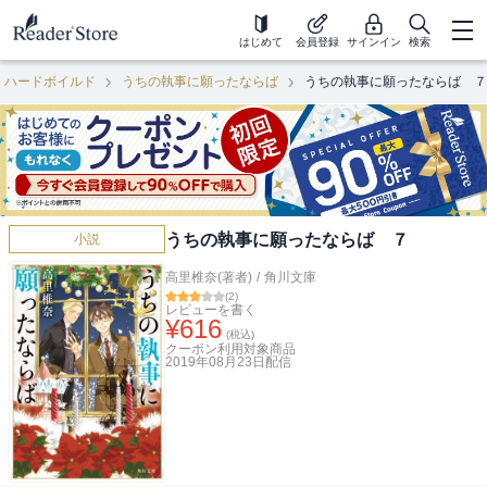
はじめて
会員登録
サインイン
検索
・ハードボイルド
うちの執事に願ったならば
うちの執事に願ったならば ７
うちの執事に願ったならば ７
小説
高里椎奈(著者)
/
角川文庫
(
2
)
レビューを書く
¥
616
(税込)
クーポン利用対象商品
2019年08月23日
配信