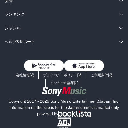
総合
コミック
新着
雑誌・グラビア
ビジネス・実用
ラノベ
小説
総合
コミック
ランキング
BL・TL
雑誌・グラビア
ビジネス・実用
ラノベ
小説
総合
コミック
ジャンル
BL・TL
雑誌・グラビア
ビジネス・実用
ラノベ
小説
コミック
男性コミック
ヘルプ&サポート
BL・TL
雑誌・グラビア
ビジネス・実用
女性コミック
コミック誌
初めての方へ
ヘルプ
BL・TL
ライトノベル
男子向けラノベ
よくあるご質問
お問い合わせ
会社情報
プライバシーポリシー
ご利用条件
女子向けラノベ
小説
利用規約
クッキーの詳細
国内小説
海外小説
Copyright 2017 - 2026 Sony Music Entertainment(Japan) Inc.
ミステリー
SF
Information on the site is for the Japan domestic market only
powered by
歴史・時代小説
文学