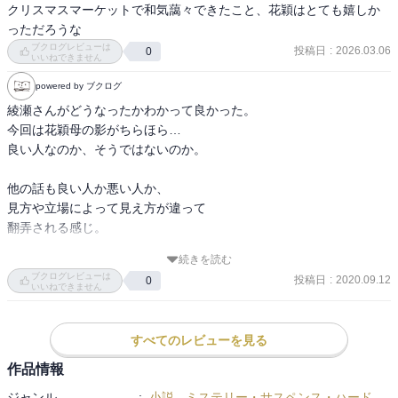
クリスマスマーケットで和気藹々できたこと、花穎はとても嬉しか
っただろうな
ブクログレビューは
投稿日
:
2026.03.06
0
いいねできません
powered by ブクログ
綾瀬さんがどうなったかわかって良かった。

今回は花穎母の影がちらほら…

良い人なのか、そうではないのか。

他の話も良い人か悪い人か、

見方や立場によって見え方が違って

翻弄される感じ。

続きを読む
合間の短編？の夏原さんの機転は良かった。

ブクログレビューは
投稿日
:
2020.09.12
0
もう執事ではないけれど、

いいねできません
また側にいる姿をみたいなぁと思いました。

すべてのレビューを見る
いつまでシリーズ続くかなぁ。

そろそろ既刊新刊に追いつきそう？
作品情報
ジャンル
:
小説
-
ミステリー・サスペンス・ハード