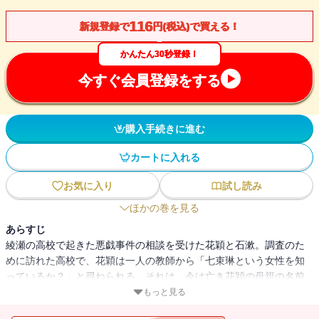
116
新規登録で
円(税込)で買える！
かんたん30秒登録！
今すぐ会員登録をする
購入手続きに進む
カートに入れる
お気に入り
試し読み
ほかの巻を見る
あらすじ
綾瀬の高校で起きた悪戯事件の相談を受けた花穎と石漱。調査のた
めに訪れた高校で、花穎は一人の教師から「七束琳という女性を知
っているか？」と尋ねられる。それは、今は亡き花穎の母親の名前
で――！？
もっと見る