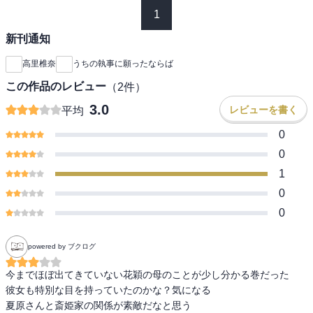
1
新刊通知
高里椎奈
うちの執事に願ったならば
この作品のレビュー
（
2
件）
3.0
レビューを書く
平均
0
0
1
0
0
powered by ブクログ
今までほぼ出てきていない花穎の母のことが少し分かる巻だった

彼女も特別な目を持っていたのかな？気になる

夏原さんと斎姫家の関係が素敵だなと思う
