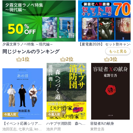
夕霧文庫ラノベ特集 ～現代編～
【夏電書2026】 セット割キャン
同じジャンルのランキング
もっと見る
1
位
2
位
3
位
今週入荷
今週入荷
【イベント応募シリアルコード付】池田匡志出演・オーディオフォトブック「あの日」SPECIAL EDITION（音声／動画付）
ハヤブサ消防団 森へつづく道
容疑者Xの献身
池田匡志
,
七寒六温
,
konoko58
池井戸潤
,
村崎キコ
東野圭吾