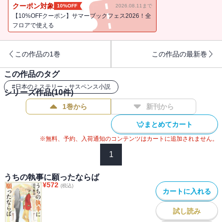
クーポン対象
10%OFF
2026.08.11まで
【10%OFFクーポン】サマーブックフェス2026！全
フロアで使える
この作品の1巻
この作品の最新巻
この作品のタグ
#
日本のミステリー・サスペンス小説
シリーズ作品(
10
件)
1巻から
新刊から
まとめてカート
※無料、予約、入荷通知のコンテンツはカートに追加されません。
1
うちの執事に願ったならば
¥
572
(税込)
カートに入れる
試し読み