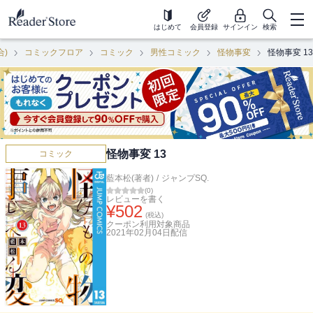
はじめて
会員登録
サインイン
検索
合)
コミックフロア
コミック
男性コミック
怪物事変
怪物事変 13
怪物事変 13
コミック
藍本松(著者)
/
ジャンプSQ.
(
0
)
レビューを書く
¥
502
(税込)
クーポン利用対象商品
2021年02月04日
配信