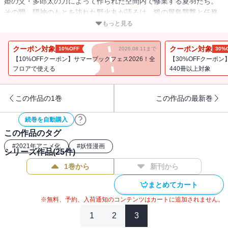
姫の父・多郎太の力によって作られた空間内で修業する夏羽たち。
その間、隠神のもとを訪れた野火丸が語るは、狐の屋島襲撃と任務
阻止の協力でございました。しかし、知らせよりも早く予期せぬ不
もっと見る
穏な影が迫っておりました。それは美しくも残酷な炎で……。
クーポン対象
クーポン対象
10%OFF
2026.08.11まで
30%
【10%OFFクーポン】サマーブックフェス2026！全
【30%OFFクーポ
フロアで使える
440冊以上対象
この作品の1巻
この作品の最新巻
続巻を自動購入
この作品のタグ
#
2021年アニメ化
#
妖怪漫画
シリーズ作品(
25
件)
1巻から
新刊から
まとめてカート
※無料、予約、入荷通知のコンテンツはカートに追加されません。
1
2
3