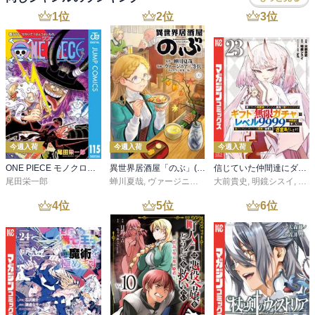
1
位
2
位
3
位
今週入荷
今週入荷
今週入荷
ONE PIECE モノクロ版 115
異世界居酒屋「のぶ」(22)
信じていた仲間達にダンジョン奥地で殺されかけたがギフト『無限ガチャ』でレベル９９９９の仲間達を手に入れて元パーティーメンバーと世界に復讐＆『ざまぁ！』します！（２３）
尾田栄一郎
蝉川夏哉
,
ヴァージニア二等兵
大前貴史
,
転
,
明鏡シスイ
,
ｔｅ
4
位
5
位
6
位