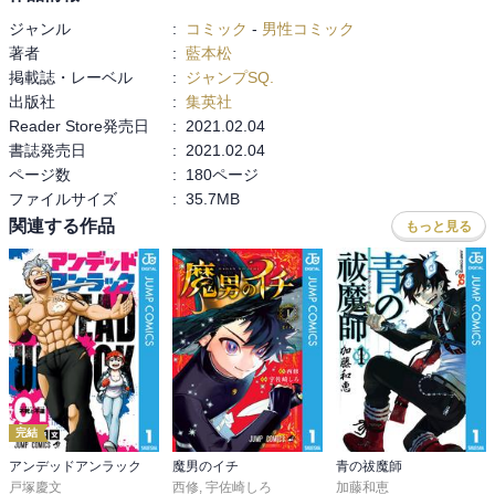
ジャンル
:
コミック
-
男性コミック
著者
:
藍本松
掲載誌・レーベル
:
ジャンプSQ.
出版社
:
集英社
Reader Store発売日
:
2021.02.04
書誌発売日
:
2021.02.04
ページ数
:
180ページ
ファイルサイズ
:
35.7MB
関連する作品
もっと見る
完結
アンデッドアンラック
魔男のイチ
青の祓魔師
戸塚慶文
西修
,
宇佐崎しろ
加藤和恵