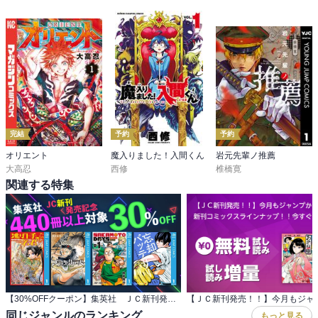
完結
予約
予約
オリエント
魔入りました！入間くん
岩元先輩ノ推薦
大高忍
西修
椎橋寛
関連する特集
【30%OFFクーポン】集英社 ＪＣ新刊発売記念 440冊以上対象
同じジャンルのランキング
もっと見る