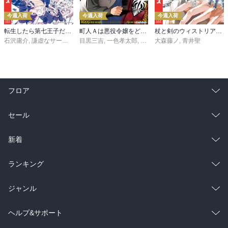
今週入荷
今週入荷
今週入荷
転生したら第七王子だったので、気ままに魔術を極めます（２４）
町人Ａは悪役令嬢をどうしても救いたい ～どぶと空と氷の姫君～１０【電子書店共通特典イラスト付】
杖と剣のウィストリア（１６）
石沢庸介
,
謙虚なサークル
,
メル。
目黒三吉
,
一色孝太郎
,
Parum
大森藤ノ
,
青井聖
フロア
総合
コミック
セール
ラノベ
小説
総合
コミック
新着
雑誌・グラビア
ビジネス・実用
ラノベ
小説
総合
コミック
ランキング
BL・TL
雑誌・グラビア
ビジネス・実用
ラノベ
小説
総合
コミック
ジャンル
BL・TL
雑誌・グラビア
ビジネス・実用
ラノベ
小説
コミック
男性コミック
ヘルプ&サポート