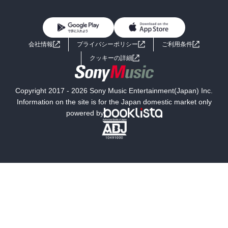
BL・TL
雑誌・グラビア
ビジネス・実用
女性コミック
コミック誌
初めての方へ
ヘルプ
BL・TL
ライトノベル
男子向けラノベ
よくあるご質問
お問い合わせ
会社情報
プライバシーポリシー
ご利用条件
女子向けラノベ
小説
利用規約
クッキーの詳細
国内小説
海外小説
Copyright 2017 - 2026 Sony Music Entertainment(Japan) Inc.
ミステリー
SF
Information on the site is for the Japan domestic market only
powered by
歴史・時代小説
文学
雑誌
グラビア写真集
ボーイズラブ
ティーンズラブ
人文・思想・歴史
社会・政治・法律
ビジネス・経済
サイエンス・テクノロジー