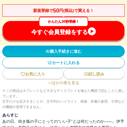
50
新規登録で
円(税込)で買える！
かんたん30秒登録！
今すぐ会員登録をする
購入手続きに進む
カートに入れる
お気に入り
試し読み
ほかの巻を見る
※この商品はタブレットなど大きなディスプレイを備えた機器で読むことに適し
ています。
文字だけを拡大することや、文字列のハイライト、検索、辞書の参照、引用など
の機能が使用できません。
あらすじ
あの日、幼き狐の子にとっての“いい子”とは何だったのか――。伊予