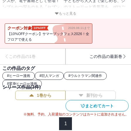
クスが、電子書籍として登場！ 子どもから大人まで楽しめる、シ
ンプルかつ深みのある「セブン」のストーリーと造形美を、ぜひご
覧ください！監修・円谷プロダクション。
もっと見る
クーポン対象
10%OFF
2026.08.11まで
【10%OFFクーポン】サマーブックフェス2026！全
フロアで使える
この作品の1巻
この作品の最新巻
この作品のタグ
#
ヒーロー漫画
#
巨人マンガ
#
ウルトラマン関連作
#
変身ヒーロー漫画
シリーズ作品(
3
件)
1巻から
新刊から
まとめてカート
※無料、予約、入荷通知のコンテンツはカートに追加されません。
1