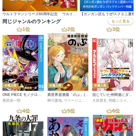
ウルトラマンシリーズ60周年記念 ウルトラ作品フェア
同じジャンルのランキング
もっと見る
1
位
2
位
3
位
今週入荷
今週入荷
今週入荷
ONE PIECE モノクロ版 115
異世界居酒屋「のぶ」(22)
信じていた仲間達にダンジョン奥地で殺されかけたがギフト『無限ガチャ』でレベル９９９９の仲間達を手に入れて元パーティーメンバーと世界に復讐＆『ざまぁ！』します！（２３）
尾田栄一郎
蝉川夏哉
,
ヴァージニア二等兵
大前貴史
,
転
,
明鏡シスイ
,
ｔｅ
4
位
5
位
6
位