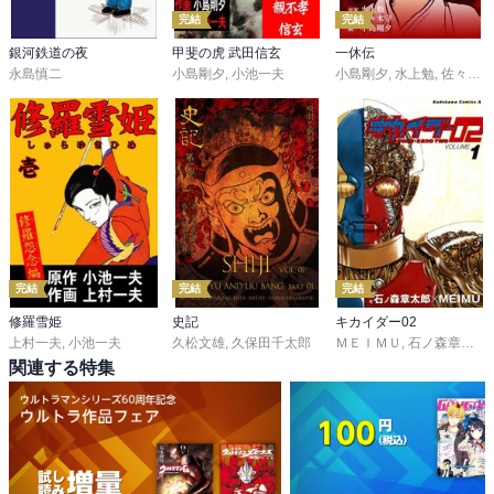
完結
完結
銀河鉄道の夜
甲斐の虎 武田信玄
一休伝
永島慎二
小島剛夕
,
小池一夫
小島剛夕
,
水上勉
,
佐々木守
完結
完結
完結
修羅雪姫
史記
キカイダー02
上村一夫
,
小池一夫
久松文雄
,
久保田千太郎
ＭＥＩＭＵ
,
石ノ森章太郎
関連する特集