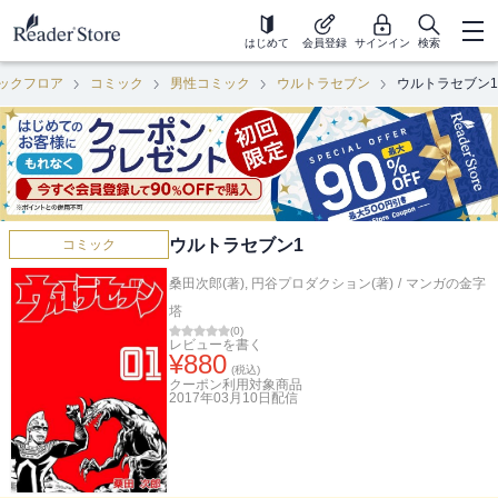
はじめて
会員登録
サインイン
検索
ックフロア
コミック
男性コミック
ウルトラセブン
ウルトラセブン1
ウルトラセブン1
コミック
桑田次郎(著)
,
円谷プロダクション(著)
/
マンガの金字
塔
(
0
)
レビューを書く
¥
880
(税込)
クーポン利用対象商品
2017年03月10日
配信