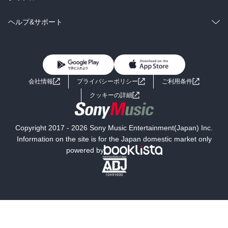
BL・TL
雑誌・グラビア
ビジネス・実用
ラノベ
小説
コミック
男性コミック
ヘルプ&サポート
BL・TL
雑誌・グラビア
ビジネス・実用
女性コミック
コミック誌
初めての方へ
ヘルプ
BL・TL
ライトノベル
男子向けラノベ
よくあるご質問
お問い合わせ
会社情報
プライバシーポリシー
ご利用条件
女子向けラノベ
小説
利用規約
クッキーの詳細
国内小説
海外小説
Copyright 2017 - 2026 Sony Music Entertainment(Japan) Inc.
ミステリー
SF
Information on the site is for the Japan domestic market only
powered by
歴史・時代小説
文学
雑誌
グラビア写真集
ボーイズラブ
ティーンズラブ