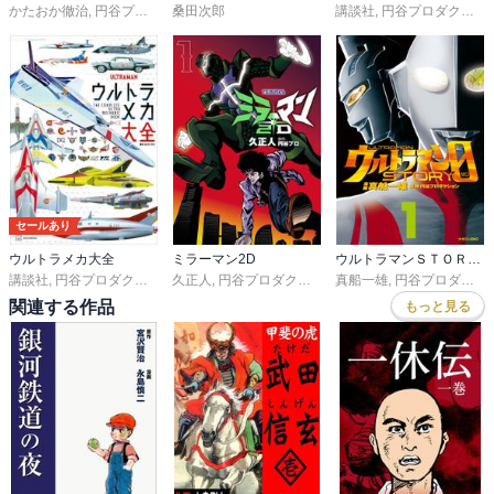
かたおか徹治
,
円谷プロダクション
桑田次郎
講談社
,
円谷プロダクション
セールあり
ウルトラメカ大全
ミラーマン2D
ウルトラマンＳＴＯＲＹ ０
講談社
,
円谷プロダクション
久正人
,
円谷プロダクション
真船一雄
,
円谷プロダクション
関連する作品
もっと見る