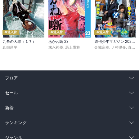
今週入荷
今週入荷
今週入荷
九条の大罪（１７）
あかね噺 23
週刊少年マガジン 2026年36・37号[2026年8月5日発売]
真鍋昌平
末永裕樹
,
馬上鷹将
金城宗幸
,
ノ村優介
,
真島ヒロ
フロア
総合
コミック
セール
ラノベ
小説
総合
コミック
新着
雑誌・グラビア
ビジネス・実用
ラノベ
小説
総合
コミック
ランキング
BL・TL
雑誌・グラビア
ビジネス・実用
ラノベ
小説
総合
コミック
ジャンル