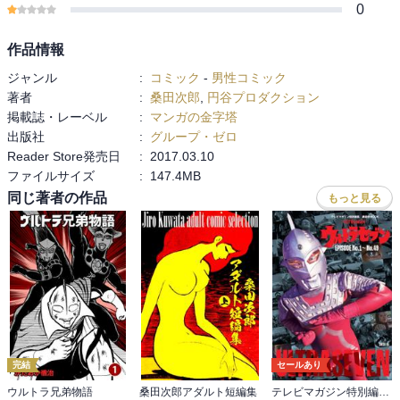
0
作品情報
ジャンル
:
コミック
-
男性コミック
著者
:
桑田次郎
,
円谷プロダクション
掲載誌・レーベル
:
マンガの金字塔
出版社
:
グループ・ゼロ
Reader Store発売日
:
2017.03.10
ファイルサイズ
:
147.4MB
同じ著者の作品
もっと見る
完結
セールあり
ウルトラ兄弟物語
桑田次郎アダルト短編集
テレビマガジン特別編集 ウルトラセブン ＥＰＩＳＯＤＥ Ｎｏ．１～Ｎｏ．４９