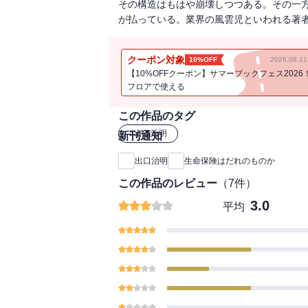
その構造はもはや崩壊しつつある。その一
が払っている。業界の風雲児といわれる著
クーポン対象
10%OFF
2026.08.
【10%OFFクーポン】サマーブックフェス2026
フロアで使える
この作品のタグ
#
出口治明
新刊通知
出口治明
生命保険はだれのものか
この作品のレビュー
（
7
件）
3.0
平均