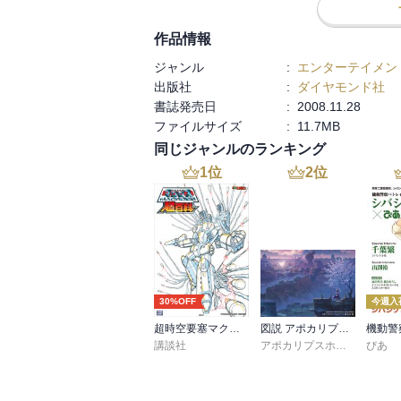
作品情報
ジャンル
:
エンターテイメン
出版社
:
ダイヤモンド社
書誌発売日
:
2008.11.28
ファイルサイズ
:
11.7MB
同じジャンルのランキング
1
位
2
位
30%OFF
今週入
超時空要塞マクロス超百科
図説 アポカリプスホテル運営記録
講談社
アポカリプスホテル製作委員会
ぴあ