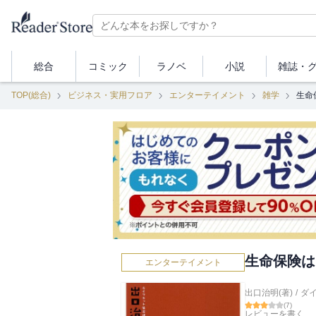
総合
コミック
ラノベ
小説
雑誌・
TOP(総合)
ビジネス・実用フロア
エンターテイメント
雑学
生命
生命保険は
エンターテイメント
出口治明(著)
/
ダ
(
7
)
レビューを書く