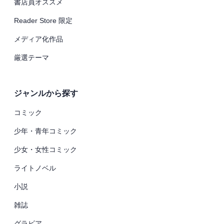
書店員オススメ
Reader Store 限定
メディア化作品
厳選テーマ
ジャンルから探す
コミック
少年・青年コミック
少女・女性コミック
ライトノベル
小説
雑誌
グラビア