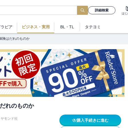
詳細検索
はじ
グラビア
ビジネス
・実用
BL・TL
タテヨミ
保険はだれのものか
だれのものか
イヤモンド社
購入手続きに進む