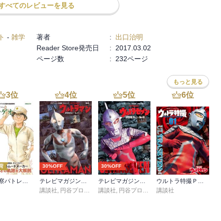
すべてのレビューを見る
ト
-
雑学
著者
:
出口治明
Reader Store発売日
:
2017.03.02
ページ数
:
232ページ
もっと見る
3
位
4
位
5
位
6
位
荷
30%OFF
30%OFF
機動警察パトレイバー シバシゲオぴあ
テレビマガジン特別編集 ウルトラマン ＥＰＩＳＯＤＥ Ｎｏ．１～Ｎｏ．３９
テレビマガジン特別編集 ウルトラセブン ＥＰＩＳＯＤＥ Ｎｏ．１～Ｎｏ．４９
ウルトラ特撮ＰＥＲＦＥＣＴ ＭＯＯＫ ｖｏｌ．１ ウルトラセブン
講談社
,
円谷プロダクション
講談社
,
円谷プロダクション
講談社