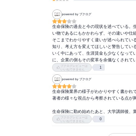
powered by ブクログ
生命保険の過去と今の現状を述べている。
い物であるにもかかわらず、その違いや仕
そこまでわかりやすく違いが述べられてい
知り、考え方を変えてほしいと警告してい
いく中にあって、生涯賃金も少なくなって
に、企業の側もその変革を余儀なくされて
ブクログレビューは
1
いいねできません
powered by ブクログ
生命保険業界の様子がわかりやすく書かれて
著者の様々な視点から考察されている点が興
生命保険に勤め始めたあと、大学講師後、
ブクログレビューは
0
いいねできません