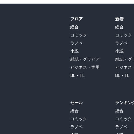
フロア
新着
総合
総合
コミック
コミック
ラノベ
ラノベ
小説
小説
雑誌・グラビア
雑誌・グ
ビジネス・実用
ビジネス
BL・TL
BL・TL
セール
ランキン
総合
総合
コミック
コミック
ラノベ
ラノベ