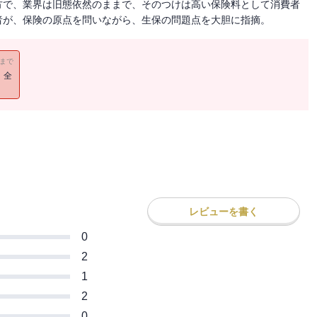
方で、業界は旧態依然のままで、そのつけは高い保険料として消費者
者が、保険の原点を問いながら、生保の問題点を大胆に指摘。
11まで
！全
レビューを書く
0
2
1
2
0