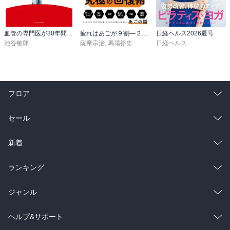
血管の専門医が30年間欠かさない すごい習慣
疲れはあごが９割―２４時間戦う脳と身体をリセットする技術
日経ヘルス2026夏号
池谷敏郎
薩摩宗治
,
馬場裕史
日経ヘルス
フロア
総合
コミック
セール
ラノベ
小説
総合
コミック
新着
雑誌・グラビア
ビジネス・実用
ラノベ
小説
総合
コミック
ランキング
BL・TL
雑誌・グラビア
ビジネス・実用
ラノベ
小説
総合
コミック
ジャンル
BL・TL
雑誌・グラビア
ビジネス・実用
ラノベ
小説
コミック
男性コミック
ヘルプ&サポート