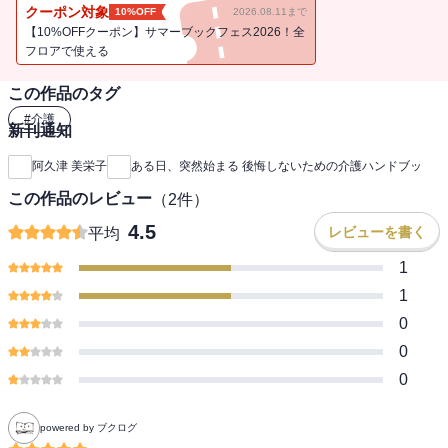
クーポン対象
10%OFF
2026.08.11まで
【10%OFFクーポン】サマーブックフェス2026！全
フロアで使える
この作品のタグ
#
介護
新刊通知
阿久津 美栄子
ある日、突然始まる 後悔しないための介護ハンドブッ
この作品のレビュー
（
2
件）
4.5
レビューを書く
平均
1
1
0
0
0
powered by ブクログ