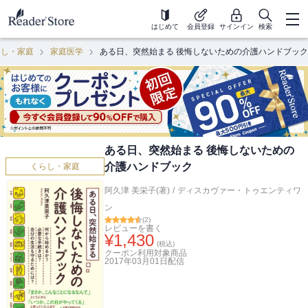
はじめて
会員登録
サインイン
検索
らし・家庭
家庭医学
ある日、突然始まる 後悔しないための介護ハンドブック
ある日、突然始まる 後悔しないための
介護ハンドブック
くらし・家庭
阿久津 美栄子(著)
/
ディスカヴァー・トゥエンティワ
ン
(
2
)
レビューを書く
¥
1,430
(税込)
クーポン利用対象商品
2017年03月01日
配信