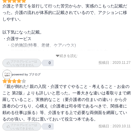
介護と子育てを並行して行った苦労からか、実感のこもった記載だ
った。介護の流れが体系的に記載されているので、アクションに移
しやすい。

以下気になった記載。

・介護サービス

　・公的施設(特養、老健、ケアハウス)

　・民間運営(有料老人ホーム、サービス付き高齢者住宅、グループ
続きを読む
ホーム)

ブクログレビューは
投稿日
:
2020.11.27
0
　・通い(デイサービス、デイケア)

いいねできません
　・訪問(訪問介護、訪問看護)

powered by ブクログ
　・宿泊(ショートステイ)

「親が倒れた! 親の入院・介護ですぐやること・考えること・お金の
・介護者手帳

こと 第2版」よりも詳しいと思った。一番大きな違いは看取りまで網
　・介護される方の状況(相談時に有益)

羅していること。実務的なこと（要介護者の住まいの違い）から介
　・介護者の状況(自分の状況を可視化)

護者の心づもり、心構え（介護者は司令塔であるべきで、関係者に
　・介護のプレイヤー整理(家族分担)

頼める仕事は振る）等、介護をする上で必要な両側面を網羅してい
　　→ジェノグラム

るのが良い。手元に置いておいて役立つ本である。
　・家族のできること整理

ブクログレビューは
投稿日
:
2020.10.11
0
いいねできません
　　→主介護者に担当を割り振らない
