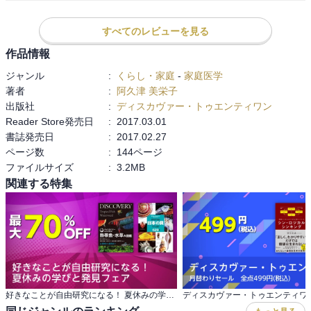
　　→経費負担を考えるきっかけに

　・1日、1週間のスケジュール整理

すべてのレビューを見る
　　→自分が使える時間を整理、自分の居場所作る

作品情報
　・日々の記録(要介護者の状況、自分の心情)

　　→介護の経費も管理(交通費含め)

ジャンル
:
くらし・家庭
-
家庭医学
　　→要介護者のできること・できないこと

著者
:
阿久津 美栄子
出版社
:
ディスカヴァー・トゥエンティワン
・終末期医療における意思表明

Reader Store発売日
:
2017.03.01
　→点滴、中心静脈栄養、経管栄養(胃ろうなど)

書誌発売日
:
2017.02.27
　　昇圧剤、心肺停止時の蘇生術、人工呼吸器

ページ数
:
144ページ
　→本人、主介護者以外の家族とも共有が必要

ファイルサイズ
:
3.2MB
　→いつでも見直し可能

関連する特集
・グリーフケア

　→キューブラー・ロス・モデル

　　死を受け入れる心のプロセス

　　(否認→怒り→取引→うつ→受容)

・主介護者は司令塔

好きなことが自由研究になる！ 夏休みの学びと発見フェア
　→閉じこもらないように、周りに負荷分散
