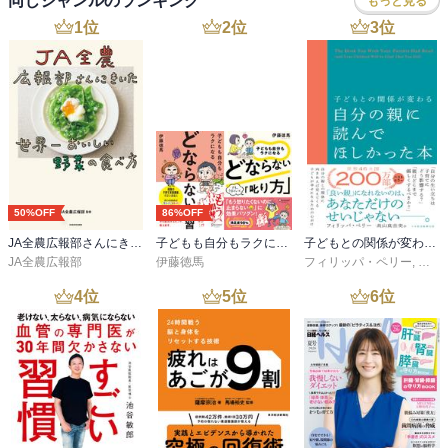
同じジャンルのランキング
もっと見る
　→認知症カフェなど同じ体験をする人と語る
1
位
2
位
3
位
50%OFF
86%OFF
JA全農広報部さんにきいた 世界一おいしい野菜の食べ方
子どもも自分もラクになる どならない練習＋どならない叱り方【2冊合本版】
子どもとの関係が変わる自分の親に読んでほしかった本
JA全農広報部
伊藤徳馬
フィリッパ・ペリー
,
高山
4
位
5
位
6
位