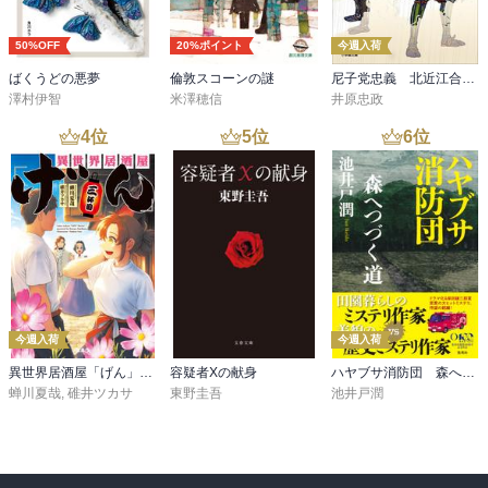
50%OFF
20%ポイント
今週入荷
ばくうどの悪夢
倫敦スコーンの謎
尼子党忠義 北近江合戦心得〈八〉
澤村伊智
米澤穂信
井原忠政
4
位
5
位
6
位
今週入荷
今週入荷
異世界居酒屋「げん」三杯目
容疑者Xの献身
ハヤブサ消防団 森へつづく道
蝉川夏哉
,
碓井ツカサ
東野圭吾
池井戸潤