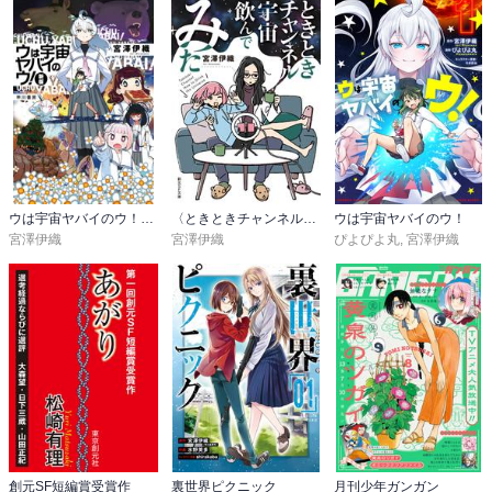
ウは宇宙ヤバイのウ！〔新版〕
〈ときときチャンネル〉シリーズ
ウは宇宙ヤバイのウ！
宮澤伊織
宮澤伊織
ぴよぴよ丸
,
宮澤伊織
創元SF短編賞受賞作
裏世界ピクニック
月刊少年ガンガン