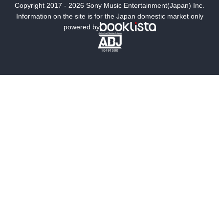
Copyright 2017 - 2026 Sony Music Entertainment(Japan) Inc.
ミステリー
SF
Information on the site is for the Japan domestic market only
powered by
歴史・時代小説
文学
雑誌
グラビア写真集
ボーイズラブ
ティーンズラブ
人文・思想・歴史
社会・政治・法律
ビジネス・経済
サイエンス・テクノロジー
コンピュータ・情報
くらし・家庭
料理・酒
ファッション・美容・ダイエット
ホビー&カルチャー
スポーツ・アウトドア
地図・ガイド
エンターテイメント