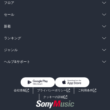
フロア
総合
コミック
セール
ラノベ
小説
総合
コミック
新着
雑誌・グラビア
ビジネス・実用
ラノベ
小説
総合
コミック
ランキング
BL・TL
雑誌・グラビア
ビジネス・実用
ラノベ
小説
総合
コミック
ジャンル
BL・TL
雑誌・グラビア
ビジネス・実用
ラノベ
小説
コミック
男性コミック
ヘルプ&サポート
BL・TL
雑誌・グラビア
ビジネス・実用
女性コミック
コミック誌
初めての方へ
ヘルプ
BL・TL
ライトノベル
男子向けラノベ
よくあるご質問
お問い合わせ
会社情報
プライバシーポリシー
ご利用条件
女子向けラノベ
小説
利用規約
クッキーの詳細
国内小説
海外小説