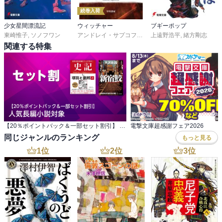
続巻入荷
少女星間漂流記
ウィッチャー
ブギーポップ
東崎惟子
,
ソノフワン
アンドレイ・サプコフスキ
,
上遠野浩平
川野靖子
,
杉浦綾
,
緒方剛志
関連する特集
【20％ポイントバック＆一部セット割引】 人気長編小説対象
電撃文庫超感謝フェア2026
同じジャンルのランキング
もっと見る
1
位
2
位
3
位