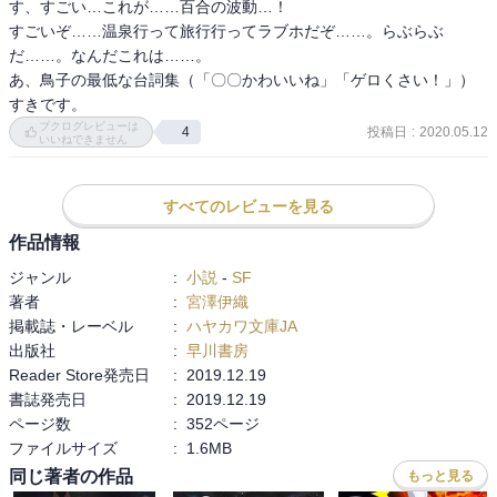
す、すごい…これが……百合の波動…！

「隣の部屋のパンドラ」

すごいぞ……温泉行って旅行行ってラブホだぞ……。らぶらぶ
空魚は自分の部屋に帰った時に鉢合わせた隣人に異変を感じる。隣
だ……。なんだこれは……。

室はどこか普通ではなく裏世界からの干渉を受け、鳥子と共に乗り
あ、鳥子の最低な台詞集（「〇〇かわいいね」「ゲロくさい！」）
込む。

すきです。
ブクログレビューは
投稿日
:
2020.05.12
4
いいねできません
「招きの湯」

空魚と鳥子は小桜と共に温泉旅行に出かける。日本の温泉を知らな
い鳥子は戸惑いながらも過ごすが、夜中に空魚と共に恐怖を経験す
すべてのレビューを見る
る。

作品情報
「裏世界夜行」

ジャンル
:
小説
-
SF
裏世界の夜を乗り越えたいと乗り越えたいと思っていた2人は色々と
著者
:
宮澤伊織
準備をして臨む。予行演習の夜は無事に越せたが、本番の夜行では
掲載誌・レーベル
:
ハヤカワ文庫JA
干渉を受ける。

出版社
:
早川書房
Reader Store発売日
:
2019.12.19
この先ふたりの関係に何らかの進展はあるだろうからそこはゆっく
書誌発売日
:
2019.12.19
り追っていくとして、次巻のサブタイトル見るとまたあの八尺様が
ページ数
:
352ページ
登場とあるので、ちょっと覚悟しておこう。
ファイルサイズ
:
1.6MB
同じ著者の作品
もっと見る