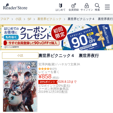
はじめて
会員登録
サインイン
検索
説フロア
小説
裏世界ピクニック
裏世界ピクニック４ 裏世界夜行
SF
裏世界ピクニック４ 裏世界夜行
小説
宮澤伊織(著)
/
ハヤカワ文庫JA
(
25
)
レビューを書く
¥
858
(税込)
2026.8.13
まで
20%ポイント
172
ポイント(
20
%還元)
クーポン利用対象商品
2019年12月19日
配信