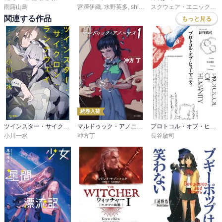
雨露山鳥
宮澤伊織
,
水野英多
,
shirakaba
スクウェア・エニックス
,
関連する作品
もっと見る
続巻入荷
ツインスター・サイクロン・ランナウェイ
マルドゥック・アノニマス
プロトコル・オブ・ヒューマニティ
小川一水
冲方丁
長谷敏司