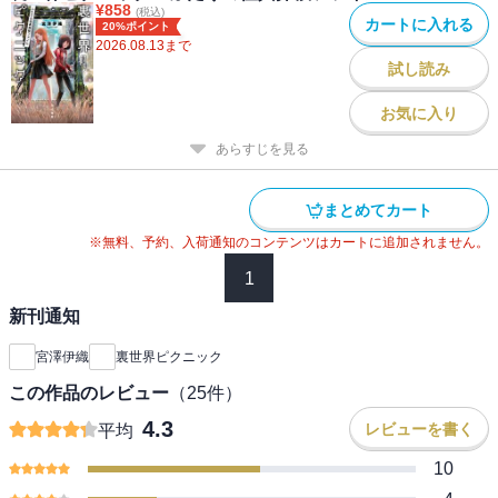
¥
858
(税込)
カートに入れる
20%ポイント
2026.08.13
まで
試し読み
お気に入り
あらすじを見る
まとめてカート
※無料、予約、入荷通知のコンテンツはカートに追加されません。
1
新刊通知
宮澤伊織
裏世界ピクニック
この作品のレビュー
（
25
件）
4.3
レビューを書く
平均
10