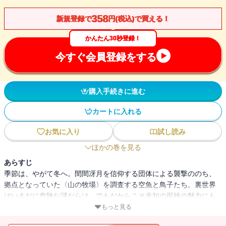
358
新規登録で
円(税込)で買える！
かんたん30秒登録！
今すぐ会員登録をする
購入手続きに進む
カートに入れる
お気に入り
試し読み
ほかの巻を見る
あらすじ
季節は、やがて冬へ。閏間冴月を信仰する団体による襲撃ののち、
拠点となっていた〈山の牧場〉を調査する空魚と鳥子たち。裏世界
はいまだに危険な謎だらけ、でもだからこそ未知の探検の魅力にも
満ちている。それぞれの想いが深まるなか新たな怪異が――ここか
もっと見る
ら先はもう戻れない、女子ふたり怪異探検サバイバル！