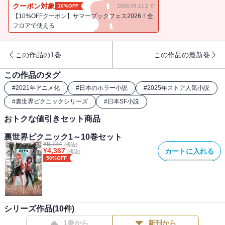
クーポン対象
10%OFF
2026.08.11まで
【10%OFFクーポン】サマーブックフェス2026！全
フロアで使える
この作品の1巻
この作品の最新巻
この作品のタグ
#
2021年アニメ化
#
日本のホラー小説
#
2025年ストア人気小説
#
裏世界ピクニックシリーズ
#
日本SF小説
おトクな値引きセット商品
裏世界ピクニック1～10巻セット
¥
8,734
(税込)
¥
4,367
カートに入れる
(税込)
50%OFF
シリーズ作品(
10
件)
1巻から
新刊から