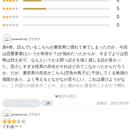
4
5
0
0
powered by ブクログ
第4巻。読んでいるこちらが裏世界に慣れて来てしまったのか、今回
は恋愛要素(というか依存か？)が強めだったからか、今までよりは恐
怖は控えめで、なんというか人間っぽさを強く感じる話が多かっ
た。恐ろしすぎる怪異の存在がそれほど出てこなかったからだろう
か。だが、裏世界の存在がこちら(空魚や鳥子)に干渉してくる推測の
場面があり、よく考えるとなかなか恐ろしい。これは避けようがな
い。この辺りの続きのことや、少し描かれた過去のことがどう関わ
ってくるのか、この先を楽しみにしよう。

続きを読む
ブクログレビューは
投稿日
:
2023.09.09
16
「あの牧場の件」

いいねできません
カルトの施設である牧場を残しておくのは危険であると判断し、DS
powered by ブクログ
研は民間軍事会社と空魚と鳥子と共に後始末に向かう。そこにはま
だ残党がいた。

ぐわあー！
