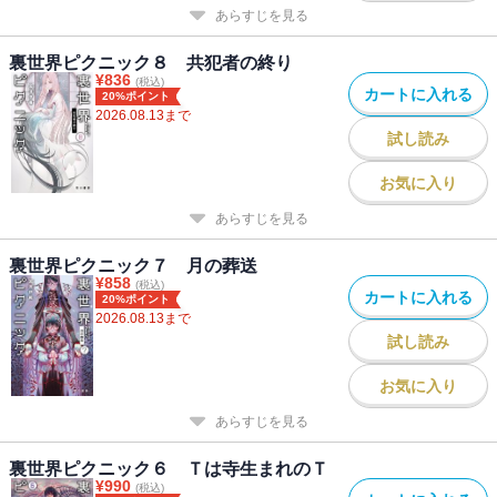
あらすじを見る
裏世界ピクニック８ 共犯者の終り
¥
836
(税込)
カートに入れる
20%ポイント
2026.08.13
まで
試し読み
お気に入り
あらすじを見る
裏世界ピクニック７ 月の葬送
¥
858
(税込)
カートに入れる
20%ポイント
2026.08.13
まで
試し読み
お気に入り
あらすじを見る
裏世界ピクニック６ Ｔは寺生まれのＴ
¥
990
(税込)