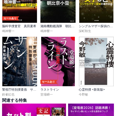
セールあり
脳科学捜査官 真田夏希
湘南機動鑑識隊 朝比奈小雪
シングルマザー探偵の事件日誌
鳴神響一
鳴神響一
深町秋生
セールあり
警視庁特別捜査係 サン＆ムーン
ラストライン
心霊特捜 <新装版>
鈴峯紅也
堂場瞬一
今野敏
関連する特集