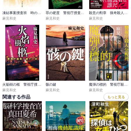
凍結事案捜査班 時の呪縛
罪の硬度 警視庁捜査一課十一係
殺意の勲章 猟奇殺人捜査ファイル
麻見和史
麻見和史
麻見和史
火焔樹の柩 警視庁捜査一課十一係
骸の鍵
魔弾の標的 警視庁殺人分析班
麻見和史
麻見和史
麻見和史
関連する作品
もっと見る