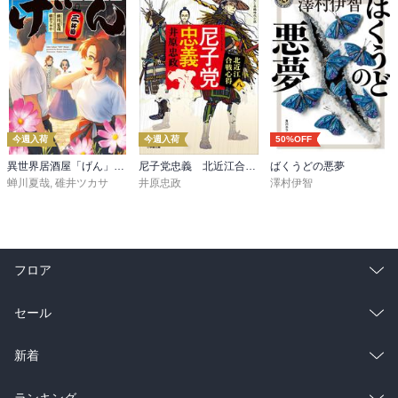
今週入荷
今週入荷
50%OFF
異世界居酒屋「げん」三杯目
尼子党忠義 北近江合戦心得〈八〉
ばくうどの悪夢
蝉川夏哉
,
碓井ツカサ
井原忠政
澤村伊智
フロア
総合
コミック
セール
ラノベ
小説
総合
コミック
新着
雑誌・グラビア
ビジネス・実用
ラノベ
小説
総合
コミック