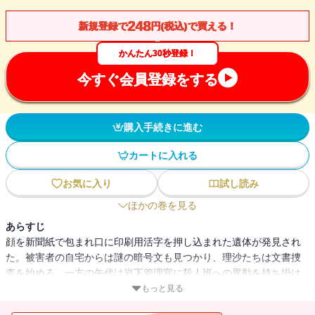
248
新規登録で
円(税込)で買える！
かんたん30秒登録！
今すぐ会員登録をする
購入手続きに進む
カートに入れる
お気に入り
試し読み
ほかの巻を見る
あらすじ
顔を新聞紙で包まれ口に印刷用活字を押し込まれた遺体が発見され
た。被害者の自宅からは謎の暗号文も見つかり、理沙たちは文書捜
査を始める。一方の矢代は岩下管理官に殺人班への異動を持ち掛け
られ・・・・・・!?
もっと見る