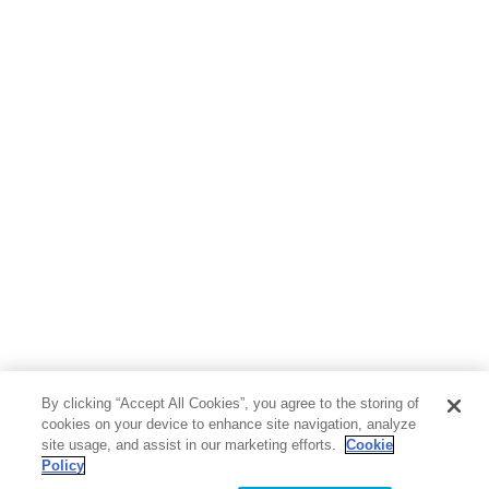
ボーイズラブ
ティーンズラブ
人文・思想・歴史
社会・政治・法律
ビジネス・経済
サイエンス・テクノロジー
コンピュータ・情報
くらし・家庭
料理・酒
ファッション・美容・ダイエット
ホビー&カルチャー
スポーツ・アウトドア
地図・ガイド
エンターテイメント
芸術・アート
映画・音楽・演劇
By clicking “Accept All Cookies”, you agree to the storing of
写真集
教養
cookies on your device to enhance site navigation, analyze
site usage, and assist in our marketing efforts.
Cookie
Policy
医学・福祉
教育・語学・参考書