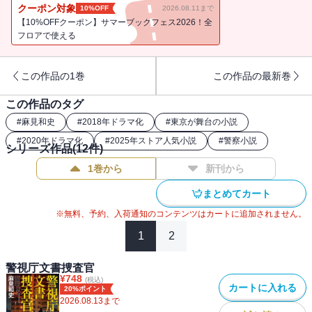
クーポン対象
10%OFF
2026.08.11まで
【10%OFFクーポン】サマーブックフェス2026！全
フロアで使える
この作品の1巻
この作品の最新巻
この作品のタグ
#
麻見和史
#
2018年ドラマ化
#
東京が舞台の小説
#
2020年ドラマ化
#
2025年ストア人気小説
#
警察小説
シリーズ作品(
12
件)
1巻から
新刊から
まとめてカート
※無料、予約、入荷通知のコンテンツはカートに追加されません。
1
2
警視庁文書捜査官
¥
748
(税込)
カートに入れる
20%ポイント
2026.08.13
まで