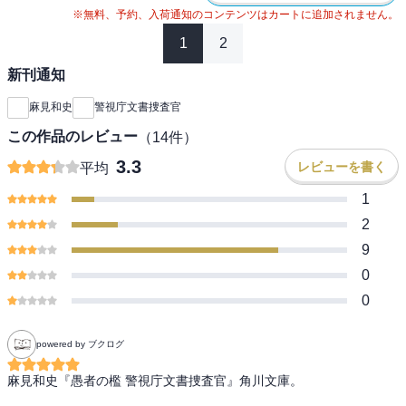
※無料、予約、入荷通知のコンテンツはカートに追加されません。
1
2
新刊通知
麻見和史
警視庁文書捜査官
この作品のレビュー
（
14
件）
3.3
レビューを書く
平均
1
2
9
0
0
powered by ブクログ
麻見和史『愚者の檻 警視庁文書捜査官』角川文庫。
