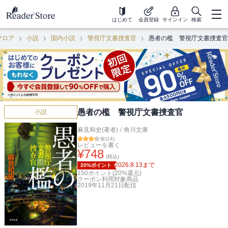
はじめて
会員登録
サインイン
検索
フロア
小説
国内小説
警視庁文書捜査官
愚者の檻 警視庁文書捜査官
愚者の檻 警視庁文書捜査官
小説
麻見和史(著者)
/
角川文庫
(
14
)
レビューを書く
¥
748
(税込)
2026.8.13
まで
20%ポイント
150
ポイント(
20
%還元)
クーポン利用対象商品
2019年11月21日
配信