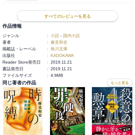
そうこうするうち、第二の遺体が発見される。

その遺体は、ある地図で頭部を包まれ、口には『産』の金属活字が
すべてのレビューを見る
押し込まれていた...

作品情報
今回は、岩下管理官から八代への班解体に絡むアプローチがあった
ジャンル
:
小説
-
国内小説
り、今回も波乱万丈ですね。

著者
:
麻見和史
掲載誌・レーベル
:
角川文庫
最後は、いつもの文書解読班になり、良かったですね。
出版社
:
KADOKAWA
Reader Store発売日
:
2019.11.21
書誌発売日
:
2019.11.21
ファイルサイズ
:
4.9MB
同じ著者の作品
もっと見る