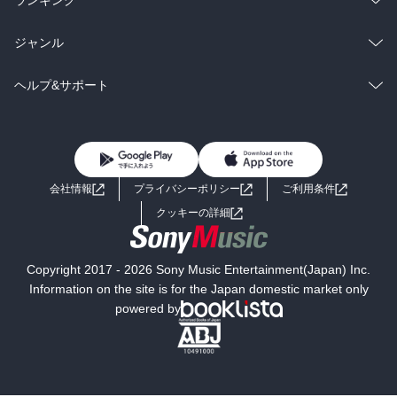
ランキング
BL・TL
雑誌・グラビア
ビジネス・実用
ラノベ
小説
総合
コミック
ジャンル
BL・TL
雑誌・グラビア
ビジネス・実用
ラノベ
小説
コミック
男性コミック
ヘルプ&サポート
BL・TL
雑誌・グラビア
ビジネス・実用
女性コミック
コミック誌
初めての方へ
ヘルプ
BL・TL
ライトノベル
男子向けラノベ
よくあるご質問
お問い合わせ
会社情報
プライバシーポリシー
ご利用条件
女子向けラノベ
小説
利用規約
クッキーの詳細
国内小説
海外小説
Copyright 2017 - 2026 Sony Music Entertainment(Japan) Inc.
ミステリー
SF
Information on the site is for the Japan domestic market only
powered by
歴史・時代小説
文学
雑誌
グラビア写真集