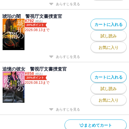
あらすじを見る
琥珀の闇 警視庁文書捜査官
¥
792
(税込)
カートに入れる
20%ポイント
2026.08.13
まで
試し読み
お気に入り
あらすじを見る
追憶の彼女 警視庁文書捜査官
¥
858
(税込)
カートに入れる
20%ポイント
2026.08.13
まで
試し読み
お気に入り
あらすじを見る
まとめてカート