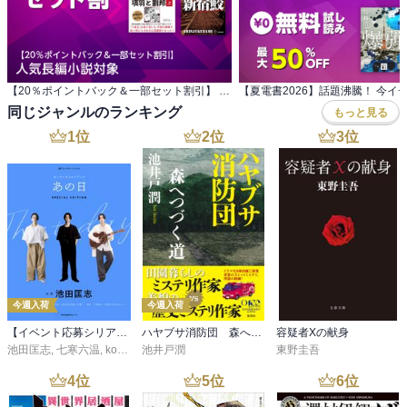
【20％ポイントバック＆一部セット割引】 人気長編小説対象
同じジャンルのランキング
もっと見る
1
位
2
位
3
位
今週入荷
今週入荷
【イベント応募シリアルコード付】池田匡志出演・オーディオフォトブック「あの日」SPECIAL EDITION（音声／動画付）
ハヤブサ消防団 森へつづく道
容疑者Xの献身
池田匡志
,
七寒六温
,
konoko58
池井戸潤
,
村崎キコ
東野圭吾
4
位
5
位
6
位