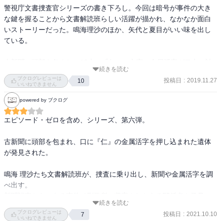
警視庁文書捜査官シリーズの書き下ろし。今回は暗号が事件の大き
な鍵を握ることから文書解読班らしい活躍が描かれ、なかなか面白
いストーリーだった。鳴海理沙のほか、矢代と夏目がいい味を出し
ている。

古新聞に頭部を包まれ、13本の『仁』の文字の金属活字が口内に詰
続きを読む
め込まれた他殺死体、さらには11本の『産』の文字の金属活字が口
ブクログレビューは
投稿日
:
2019.11.27
10
内に詰め込まれた他殺死体が発見される。鳴海理沙は僅かな手掛か
いいねできません
りから事件の核心へと迫るが……

powered by ブクログ
本体価格680円

エピソード・ゼロを含め、シリーズ、第六弾。

★★★★★
古新聞に頭部を包まれ、口に『仁』の金属活字を押し込まれた遺体
が発見された。

鳴海 理沙たち文書解読班が、捜査に乗り出し、新聞や金属活字を調
べ出す。

新聞記事から、ある事件で刑務所に収容されたある関係者を発見
続きを読む
し、面会に赴く。

ブクログレビューは
投稿日
:
2021.10.10
7
いいねできません