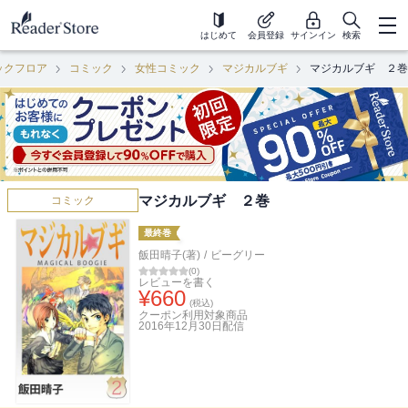
はじめて
会員登録
サインイン
検索
ックフロア
コミック
女性コミック
マジカルブギ
マジカルブギ ２巻
マジカルブギ ２巻
コミック
最終巻
飯田晴子(著)
/
ビーグリー
(
0
)
レビューを書く
¥
660
(税込)
クーポン利用対象商品
2016年12月30日
配信