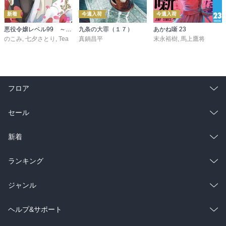
新着
今週入荷
今週入荷
悪役令嬢レベル99 ～私は裏ボスですが魔王ではありません～ その６
九条の大罪（１７）
あかね噺 23
のこみ
,
七夕さとり
,
Tea
真鍋昌平
末永裕樹
,
馬上鷹将
フロア
総合
コミック
セール
ラノベ
小説
総合
コミック
新着
雑誌・グラビア
ビジネス・実用
ラノベ
小説
総合
コミック
ランキング
BL・TL
雑誌・グラビア
ビジネス・実用
ラノベ
小説
総合
コミック
ジャンル
BL・TL
雑誌・グラビア
ビジネス・実用
ラノベ
小説
コミック
男性コミック
ヘルプ&サポート