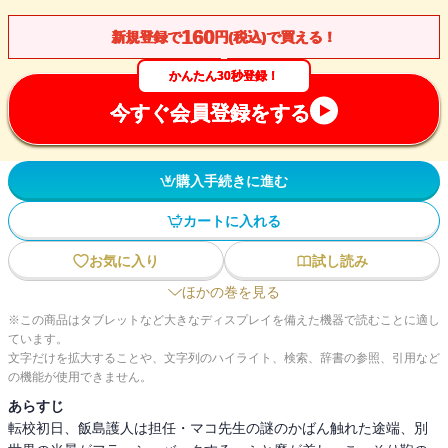
160
新規登録で
円(税込)で買える！
かんたん30秒登録！
今すぐ会員登録をする
購入手続きに進む
カートに入れる
お気に入り
試し読み
ほかの巻を見る
※この商品はタブレットなど大きなディスプレイを備えた機器で読むことに適し
ています。
文字だけを拡大することや、文字列のハイライト、検索、辞書の参照、引用など
の機能が使用できません。
あらすじ
転校初日、飯島護人は担任・マコ先生の謎のかばん触れた途端、別