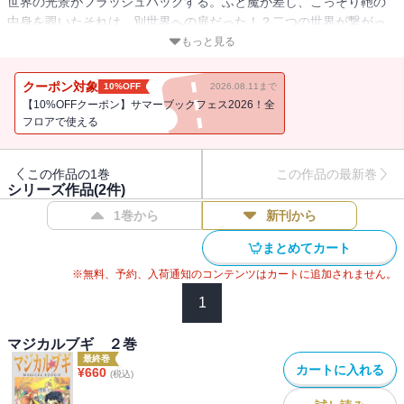
世界の光景がフラッシュバックする。ふと魔が差し、こっそり鞄の
中身を覗いたそれは、別世界への扉だった！？二つの世界が繋がっ
てしまい、魔女のマコ先生に力を授かり、ドラゴンと戦うことに
もっと見る
――！？魔法が解き放つ、マジカルアクション！
クーポン対象
10%OFF
2026.08.11まで
【10%OFFクーポン】サマーブックフェス2026！全
フロアで使える
この作品の1巻
この作品の最新巻
シリーズ作品(
2
件)
1巻から
新刊から
まとめてカート
※無料、予約、入荷通知のコンテンツはカートに追加されません。
1
マジカルブギ ２巻
最終巻
カートに入れる
¥
660
(税込)