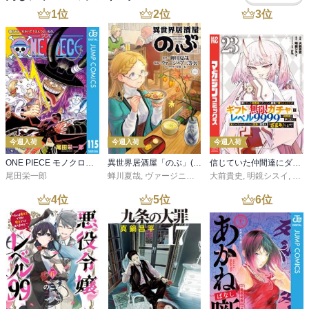
1
位
2
位
3
位
今週入荷
今週入荷
今週入荷
ONE PIECE モノクロ版 115
異世界居酒屋「のぶ」(22)
信じていた仲間達にダンジョン奥地で殺されかけたがギフト『無限ガチャ』でレベル９９９９の仲間達を手に入れて元パーティーメンバーと世界に復讐＆『ざまぁ！』します！（２３）
尾田栄一郎
蝉川夏哉
,
ヴァージニア二等兵
大前貴史
,
転
,
明鏡シスイ
,
ｔｅ
4
位
5
位
6
位