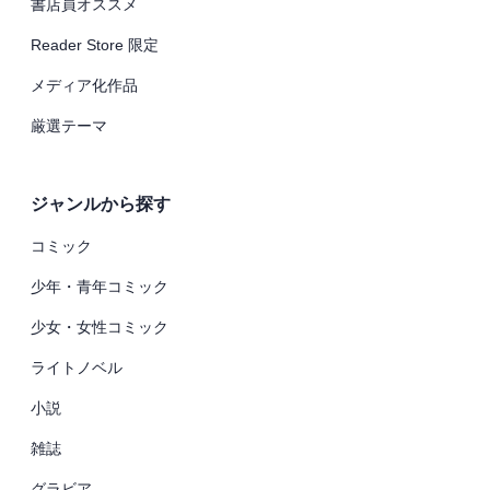
書店員オススメ
Reader Store 限定
メディア化作品
厳選テーマ
ジャンルから探す
コミック
少年・青年コミック
少女・女性コミック
ライトノベル
小説
雑誌
グラビア