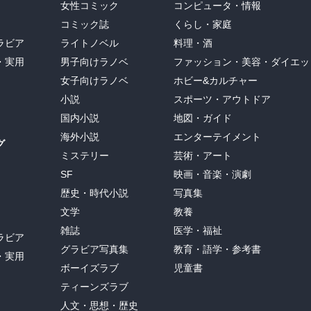
女性コミック
コンピュータ・情報
コミック誌
くらし・家庭
ラビア
ライトノベル
料理・酒
・実用
男子向けラノベ
ファッション・美容・ダイエッ
女子向けラノベ
ホビー&カルチャー
小説
スポーツ・アウトドア
国内小説
地図・ガイド
海外小説
エンターテイメント
グ
ミステリー
芸術・アート
SF
映画・音楽・演劇
歴史・時代小説
写真集
文学
教養
雑誌
医学・福祉
ラビア
グラビア写真集
教育・語学・参考書
・実用
ボーイズラブ
児童書
ティーンズラブ
人文・思想・歴史