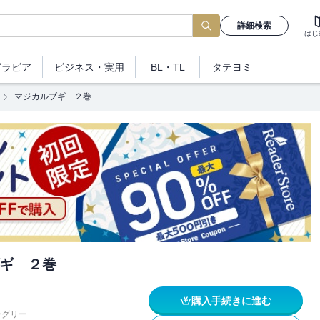
詳細検索
はじ
グラビア
ビジネス
・実用
BL・TL
タテヨミ
マジカルブギ ２巻
ギ ２巻
購入手続きに進む
ーグリー