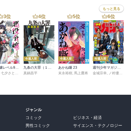
もっと見る
3
位
4
位
5
位
6
位
今週入荷
今週入荷
今週入荷
悪役令嬢レベル99 ～私は裏ボスですが魔王ではありません～ その６
九条の大罪（１７）
あかね噺 23
週刊少年マガジン 2026年36・37号[2026年8月5日発売]
,
七夕さとり
,
転
,
Tea
真鍋昌平
末永裕樹
,
馬上鷹将
金城宗幸
,
ノ村優介
,
真
ジャンル
コミック
ビジネス・経済
男性コミック
サイエンス・テクノロジー