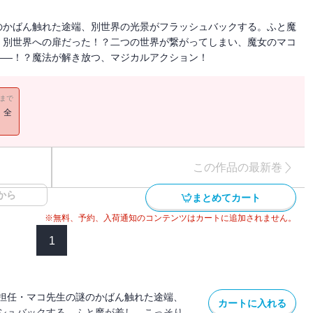
のかばん触れた途端、別世界の光景がフラッシュバックする。ふと魔
、別世界への扉だった！？二つの世界が繋がってしまい、魔女のマコ
――！？魔法が解き放つ、マジカルアクション！
11まで
！全
この作品の最新巻
から
まとめてカート
※無料、予約、入荷通知のコンテンツはカートに追加されません。
1
担任・マコ先生の謎のかばん触れた途端、
カートに入れる
シュバックする。ふと魔が差し、こっそり