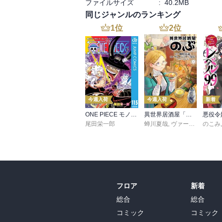
ファイルサイズ
:
40.2MB
同じジャンルのランキング
1
位
2
位
今週入荷
今週入荷
新着
ONE PIECE モノクロ版 115
異世界居酒屋「のぶ」(22)
尾田栄一郎
蝉川夏哉
,
ヴァージニア二等兵
のこみ
フロア
新着
総合
総合
コミック
コミック