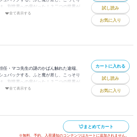
は、別世界への扉だった！？二つの世界が
試し読み
のマコ先生に力を授かり、ドラゴンと戦う
全て表示する
解き放つ、マジカルアクション！
お気に入り
カートに入れる
担任・マコ先生の謎のかばん触れた途端、
シュバックする。ふと魔が差し、こっそり
試し読み
は、別世界への扉だった！？二つの世界が
のマコ先生に力を授かり、ドラゴンと戦う
全て表示する
お気に入り
解き放つ、マジカルアクション！
まとめてカート
※無料、予約、入荷通知のコンテンツはカートに追加されません。