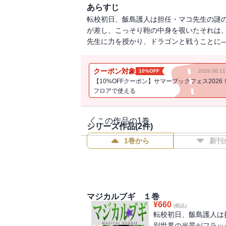
あらすじ
転校初日、飯島護人は担任・マコ先生の謎
が差し、こっそり鞄の中身を覗いたそれは
先生に力を授かり、ドラゴンと戦うことに
クーポン対象
10%OFF
2026.08.
【10%OFFクーポン】サマーブックフェス2026
フロアで使える
この作品の1巻
シリーズ作品(
2
件)
1巻から
新刊
マジカルブギ １巻
¥
660
(税込)
転校初日、飯島護人は
別世界の光景がフラッ