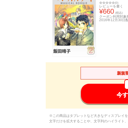
(
0
)
レビューを書く
¥
660
(税込)
クーポン利用対象
2016年12月30日
新規
今す
※この商品はタブレットなど大きなディスプレイを
文字だけを拡大することや、文字列のハイライト、