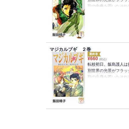
鞄の中身を覗いたそれ
繋がってしまい、魔女
ことに――！？魔法が
マジカルブギ ２巻
最終巻
¥
660
(税込)
転校初日、飯島護人は
別世界の光景がフラッ
鞄の中身を覗いたそれ
繋がってしまい、魔女
ことに――！？魔法が