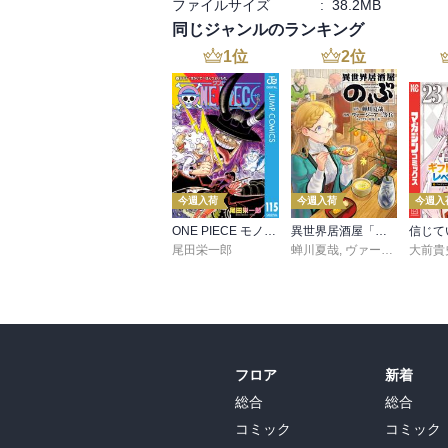
ファイルサイズ
:
38.2MB
同じジャンルのランキング
1
位
2
位
今週入荷
今週入荷
今週入
ONE PIECE モノクロ版 115
異世界居酒屋「のぶ」(22)
尾田栄一郎
蝉川夏哉
,
ヴァージニア二等兵
大前貴
フロア
新着
総合
総合
コミック
コミック