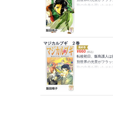
鞄の中身を覗いたそれ
繋がってしまい、魔女
ことに――！？魔法が
マジカルブギ ２巻
最終巻
¥
660
(税込)
転校初日、飯島護人は
別世界の光景がフラッ
鞄の中身を覗いたそれ
繋がってしまい、魔女
ことに――！？魔法が