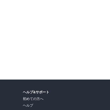
島ヒロ
,
宮島礼吏
,
新川直司
,
久世蘭
,
田中ドリル
,
御手元
,
吉河美希
,
鈴木央
,
ヒロユキ
,
ヘルプ&サポート
初めての方へ
ヘルプ