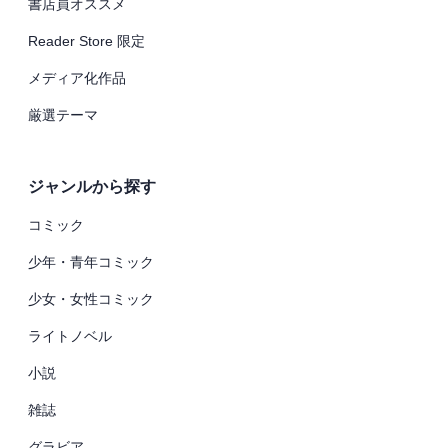
書店員オススメ
Reader Store 限定
メディア化作品
厳選テーマ
ジャンルから探す
コミック
少年・青年コミック
少女・女性コミック
ライトノベル
小説
雑誌
グラビア