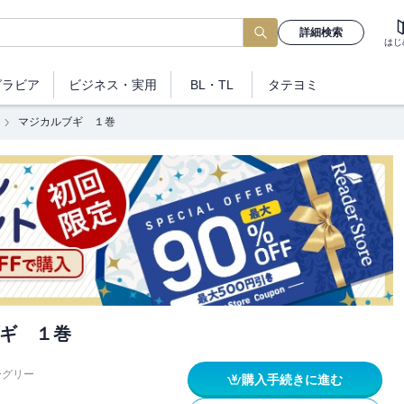
詳細検索
はじ
グラビア
ビジネス
・実用
BL・TL
タテヨミ
マジカルブギ １巻
ギ １巻
ーグリー
購入手続きに進む