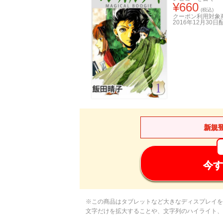
¥
660
(税込)
クーポン利用対象
2016年12月30日
新規
今す
※この商品はタブレットなど大きなディスプレイを
文字だけを拡大することや、文字列のハイライト、