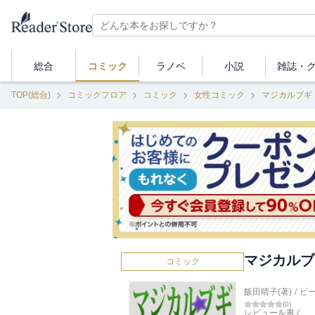
総合
コミック
ラノベ
小説
雑誌・
TOP(総合)
コミックフロア
コミック
女性コミック
マジカルブギ
マジカルブ
コミック
飯田晴子(著)
/
ビ
(
0
)
レビューを書く