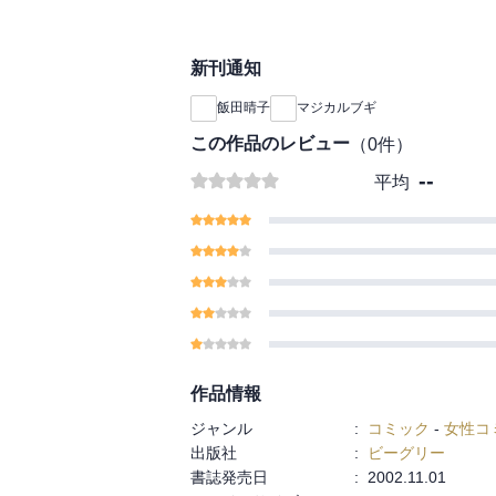
新刊通知
飯田晴子
マジカルブギ
この作品のレビュー
（
0
件）
--
平均
作品情報
ジャンル
:
コミック
-
女性コ
出版社
:
ビーグリー
書誌発売日
:
2002.11.01