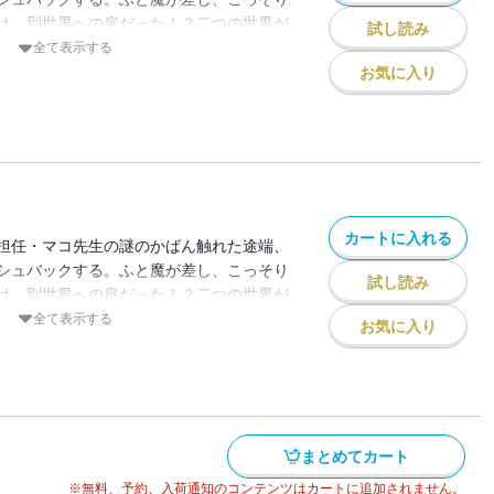
は、別世界への扉だった！？二つの世界が
試し読み
のマコ先生に力を授かり、ドラゴンと戦う
全て表示する
解き放つ、マジカルアクション！
お気に入り
カートに入れる
担任・マコ先生の謎のかばん触れた途端、
シュバックする。ふと魔が差し、こっそり
試し読み
は、別世界への扉だった！？二つの世界が
のマコ先生に力を授かり、ドラゴンと戦う
全て表示する
お気に入り
解き放つ、マジカルアクション！
まとめてカート
※無料、予約、入荷通知のコンテンツはカートに追加されません。