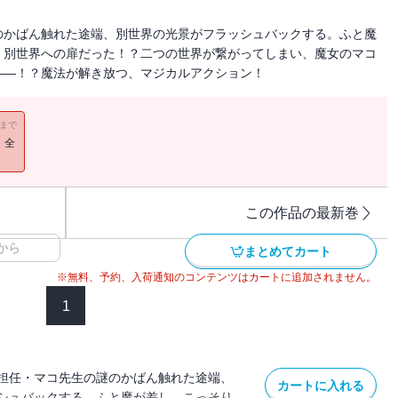
のかばん触れた途端、別世界の光景がフラッシュバックする。ふと魔
、別世界への扉だった！？二つの世界が繋がってしまい、魔女のマコ
――！？魔法が解き放つ、マジカルアクション！
11まで
！全
この作品の最新巻
から
まとめてカート
※無料、予約、入荷通知のコンテンツはカートに追加されません。
1
担任・マコ先生の謎のかばん触れた途端、
カートに入れる
シュバックする。ふと魔が差し、こっそり