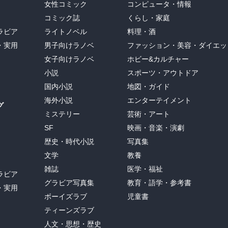
女性コミック
コンピュータ・情報
コミック誌
くらし・家庭
ラビア
ライトノベル
料理・酒
・実用
男子向けラノベ
ファッション・美容・ダイエッ
女子向けラノベ
ホビー&カルチャー
小説
スポーツ・アウトドア
国内小説
地図・ガイド
海外小説
エンターテイメント
グ
ミステリー
芸術・アート
SF
映画・音楽・演劇
歴史・時代小説
写真集
文学
教養
雑誌
医学・福祉
ラビア
グラビア写真集
教育・語学・参考書
・実用
ボーイズラブ
児童書
ティーンズラブ
人文・思想・歴史