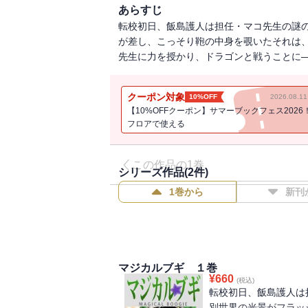
あらすじ
転校初日、飯島護人は担任・マコ先生の謎
が差し、こっそり鞄の中身を覗いたそれは
先生に力を授かり、ドラゴンと戦うことに
クーポン対象
10%OFF
2026.08.
【10%OFFクーポン】サマーブックフェス2026
フロアで使える
この作品の1巻
シリーズ作品(
2
件)
1巻から
新刊
マジカルブギ １巻
¥
660
(税込)
転校初日、飯島護人は
別世界の光景がフラッ