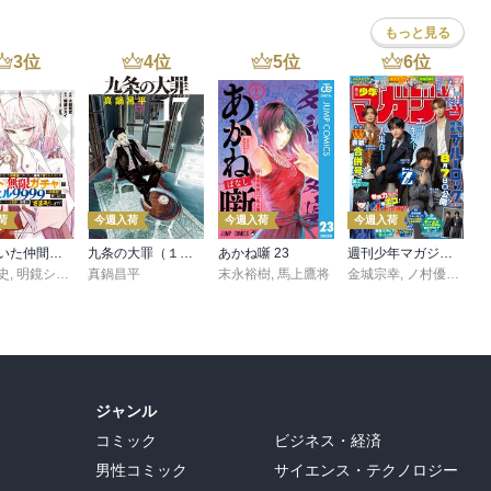
もっと見る
3
位
4
位
5
位
6
位
荷
今週入荷
今週入荷
今週入荷
信じていた仲間達にダンジョン奥地で殺されかけたがギフト『無限ガチャ』でレベル９９９９の仲間達を手に入れて元パーティーメンバーと世界に復讐＆『ざまぁ！』します！（２３）
九条の大罪（１７）
あかね噺 23
週刊少年マガジン 2026年36・37号[2026年8月5日発売]
史
,
,
転
明鏡シスイ
,
真鍋昌平
ｔｅｆ
末永裕樹
,
馬上鷹将
金城宗幸
,
ノ村優介
,
真
ジャンル
コミック
ビジネス・経済
男性コミック
サイエンス・テクノロジー