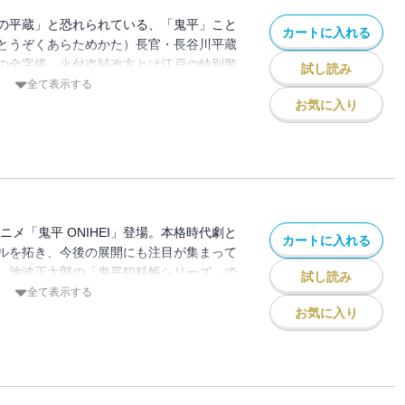
僕まで襲うのか？ 追い詰められた平蔵は
誕生して50周年。これを記念して全24巻
の平蔵」と恐れられている、「鬼平」こと
ら姿を消す・・・・・・渾身の傑作長篇！
カートに入れる
て読みやすくなった決定版で順次、刊行。
とうぞくあらためかた）長官・長谷川平蔵
んだつもりよ」「いまのわしは、若いころ
の金字塔。火付盗賊改方とは江戸の特別警
試し読み
るようなものじゃ」・・・・・・鬼平が自
。その長官を務める旗本の平蔵は、いまで
全て表示する
る「春の淡雪」ほか、著者自身が好きな作
顔を絶やさないが、若い頃は「本所の銕
お気に入り
瓶割り小僧」など、全６篇を収録。
無頼の者からも恐れられた乱暴者だった。
を取りしまれるか」と、人情の機微に通じ
。中村吉右衛門が鬼平を演じたテレビ版を
マンガと様々な形で愛されてきた作品で、
アニメ「鬼平 ONIHEI」も大きな話題に。
誕生して50周年。これを記念して全24巻
ニメ「鬼平 ONIHEI」登場。本格時代劇と
カートに入れる
て読みやすくなった決定版で順次、刊行。
ルを拓き、今後の展開にも注目が集まって
味も素気もない居酒屋が麻布にある。その
、池波正太郎の「鬼平犯科帳シリーズ」で
試し読み
小柳安五郎が殺されても、いいのかえ？」
ーズ全24巻を、さらに大きな文字とふり
全て表示する
の亭主は、以前、火付盗賊改方同心をつと
版】で順次刊行中。平蔵以下、チーム鬼平
お気に入り
た・・・・・・。「おしま金三郎」など全
域に達している。しかし最近は、お調子者
生きていくことのつらさを感じる日々のよ
「妙義の團右衛門」「おかね新五郎」「逃
「引き込み女」の全6篇を収録。