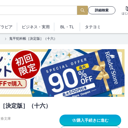
詳細検索
はじ
グラビア
ビジネス
・実用
BL・TL
タテヨミ
］
鬼平犯科帳［決定版］（十六）
［決定版］（十六）
文春文庫
購入手続きに進む