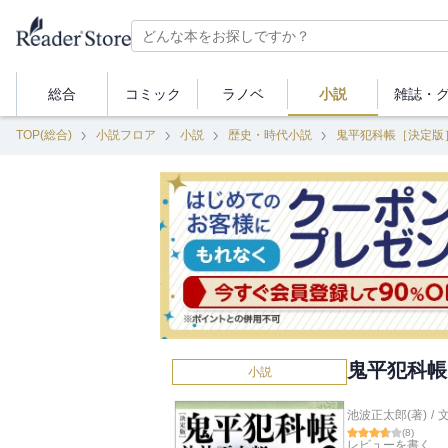
総合
コミック
ラノベ
小説
雑誌・
TOP(総合)
小説フロア
小説
歴史・時代小説
鬼平犯科帳［決定版
鬼平犯科帳
小説
池波正太郎(著)
/
(
8
)
レビューを書く