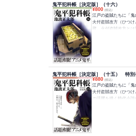
鬼平犯科帳［決定版］（十六）
2017年1月からはアニ
¥
800
(税込)
話題になった。2017
江戸の盗賊たちに「鬼
れを記念して人気絶大
火付盗賊改方（ひつけ
24巻を、ふりがなを
蔵。火付盗賊改方とは
刊行する。第17巻は
長官を務める旗本の平
味をそそられた平蔵は
やさないが、若い頃は
と一品のみの肴がうま
からも恐れられた乱暴
感じる。ほどなく、こ
まれるか」と口にしな
れを発端に、平蔵暗殺
する時代小説の金字塔
欲作。
はじめ、映画、舞台、
鬼平犯科帳［決定版］（十五） 特別
2017年1月からはアニ
¥
880
(税込)
話題になった。2017
江戸の盗賊たちに「鬼
れを記念して人気絶大
火付盗賊改方（ひつけ
24巻を、ふりがなを
の活躍を描く時代小説
刊行する。「影法師」
察とでもいうべき組織
け船頭」「見張りの糸
頃、「本所の銕（てつ
村忠吾の惚けぶりには
乱暴者だった。「悪を
衛門」）。一方、妻子
情の機微に通じた鬼平
賊と乱行を続ける同僚
じたテレビ版をはじめ
の様々な思惑に、平蔵