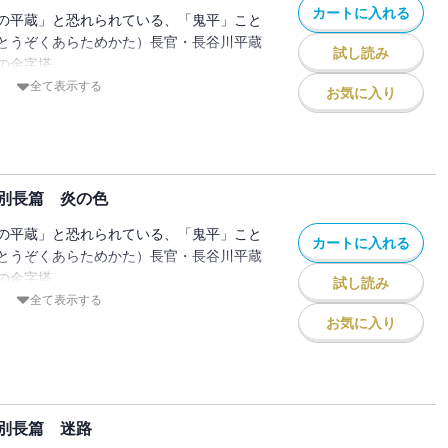
カートに入れる
の平蔵」と恐れられている、「鬼平」こと
とうぞくあらためかた）長官・長谷川平蔵
試し読み
の金字塔。
全て表示する
お気に入り
の特別警察とでもいうべき組織。その長官
、いまでこそ人あたりもよく笑顔を絶やさ
所の銕（てつ）」と呼ばれ、無頼の者から
った。「悪を知らぬものが悪を取りしまれ
に通じた鬼平が悪を退治する。
別長篇 炎の色
の平蔵」と恐れられている、「鬼平」こと
演じたテレビ版をはじめ、映画、舞台、マ
カートに入れる
とうぞくあらためかた）長官・長谷川平蔵
れてきた作品で、2017年に放映されたア
の金字塔。
試し読み
I」も大きな話題に。
全て表示する
の特別警察とでもいうべき組織。その長官
お気に入り
誕生して50周年。これを記念して全24巻
、いまでこそ人あたりもよく笑顔を絶やさ
て読みやすくなった決定版で順次、刊行。
所の銕（てつ）」と呼ばれ、無頼の者から
った。「悪を知らぬものが悪を取りしまれ
お糸を茶店で見かける（「女密偵女
に通じた鬼平が悪を退治する。
宅にきた新しい[まわりの髪結い]、その名
別長篇 迷路
ふたり五郎蔵」）。荒神のお夏はおまさへ