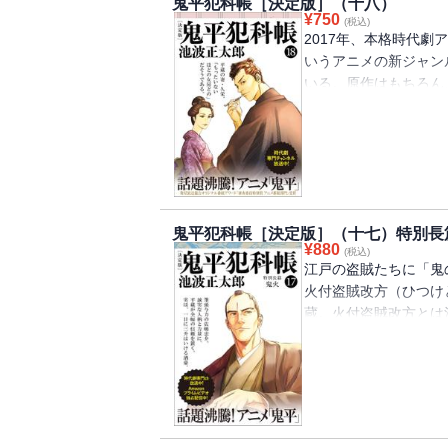
鬼平犯科帳［決定版］（十八）
¥
750
(税込)
2017年、本格時代劇ア
いうアニメの新ジャン
いる。原作はもちろん
ある。人気絶大のシリ
がなを増やした【決定
平蔵の指揮下、命を賭
とはいえ、同心たちの
れにしても、このとこ
三蔵」「蛇苺」「一寸
鬼平犯科帳［決定版］（十七）特別長
収録。
¥
880
(税込)
江戸の盗賊たちに「鬼
火付盗賊改方（ひつけ
蔵。火付盗賊改方とは
長官を務める旗本の平
やさないが、若い頃は
からも恐れられた乱暴
まれるか」と口にしな
する時代小説の金字塔
はじめ、映画、舞台、