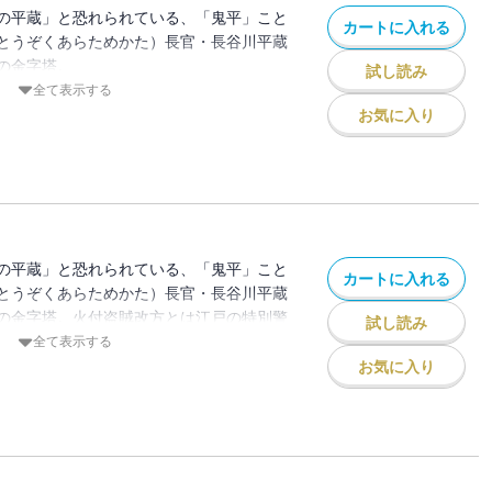
演じたテレビ版をはじめ、映画、舞台、マ
・・・・・・未完となった最後の作品「誘
の平蔵」と恐れられている、「鬼平」こと
カートに入れる
れてきた作品で、2017年に放映されたア
とうぞくあらためかた）長官・長谷川平蔵
I」も大きな話題に。
秀樹「池波正太郎の文学」、さらに秋山忠
の金字塔。
試し読み
もの屋」、「ふたり五郎蔵」の池波正太郎
全て表示する
誕生して50周年。これを記念して全24巻
録した、決定版シリーズ最終巻！
の特別警察とでもいうべき組織。その長官
お気に入り
て読みやすくなった決定版で順次、刊行。
、いまでこそ人あたりもよく笑顔を絶やさ
所の銕（てつ）」と呼ばれ、無頼の者から
辺に大きな変化あり。謹厳実直な亡父・長
った。「悪を知らぬものが悪を取りしまれ
現。平蔵は、腹違いの妹・お園のためにひ
に通じた鬼平が悪を退治する。
）。夜鴉がしきりに鳴いた翌日、おまさは
蔵に声をかけられる。「新しい荒神のお頭
演じたテレビ版をはじめ、映画、舞台、マ
の平蔵」と恐れられている、「鬼平」こと
。二代目は女だ。先代の隠し子さ」。先代
カートに入れる
れてきた作品で、2017年に放映されたア
とうぞくあらためかた）長官・長谷川平蔵
し、おまさの心が騒ぐ（特別長篇「炎の
I」も大きな話題に。
の金字塔。火付盗賊改方とは江戸の特別警
登場で、新たなる物語が始まる。
試し読み
。その長官を務める旗本の平蔵は、いまで
全て表示する
誕生して50周年。これを記念して全24巻
顔を絶やさないが、若い頃は「本所の銕
お気に入り
て読みやすくなった決定版で順次、刊行。
無頼の者からも恐れられた乱暴者だった。
を取りしまれるか」と、人情の機微に通じ
2巻は、特別長篇「迷路」。平蔵のみなら
。中村吉右衛門が鬼平を演じたテレビ版を
が次々に狙われる。与力、下僕が殺され、
マンガと様々な形で愛されてきた作品で、
先までが標的に。敵は何者か？ 盗賊改方
アニメ「鬼平 ONIHEI」も大きな話題に。