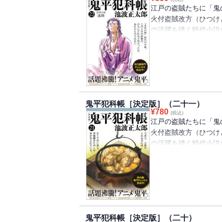
中村吉右衛門が鬼平を
の思いを断ち切れずに
江戸の盗賊たちに「鬼
ンガと様々な形で愛さ
拐」。
火付盗賊改方（ひつけ
ニメ「鬼平 ONIHE
「鬼平」全３編と尾崎
の活躍を描く時代小説
彌「平蔵の好きな食べ
2017年は「鬼平」が
による挿画を新たに収
火付盗賊改方とは江戸
を、ふりがなを増やし
を務める旗本の平蔵は
ないが、若い頃は「本
第23巻は、平蔵の身
も恐れられた乱暴者だ
谷川宣雄の隠し子が出
るか」と、人情の機微
と肌脱ぐ（「隠し子」
鬼平犯科帳［決定版］（二十一）
¥
780
旧知の盗賊・峰山の初
(税込)
中村吉右衛門が鬼平を
江戸の盗賊たちに「鬼
を手伝ってもらいたい
ンガと様々な形で愛さ
火付盗賊改方（ひつけ
の助太郎親分を思い出
ニメ「鬼平 ONIHE
の活躍を描く時代小説
色」）。二人の隠し子
察とでもいうべき組織
2017年は「鬼平」が
こそ人あたりもよく笑
を、ふりがなを増やし
（てつ）」と呼ばれ、
「悪を知らぬものが悪
シリーズも終盤の第2
た鬼平が悪を退治する
ず、その周囲の者たち
はじめ、映画、舞台、
平蔵の息子、娘の嫁ぎ
鬼平犯科帳［決定版］（二十）
2017年に放映された