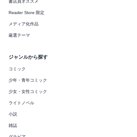
書店員オススメ
Reader Store 限定
メディア化作品
厳選テーマ
ジャンルから探す
コミック
少年・青年コミック
少女・女性コミック
ライトノベル
小説
雑誌
グラビア