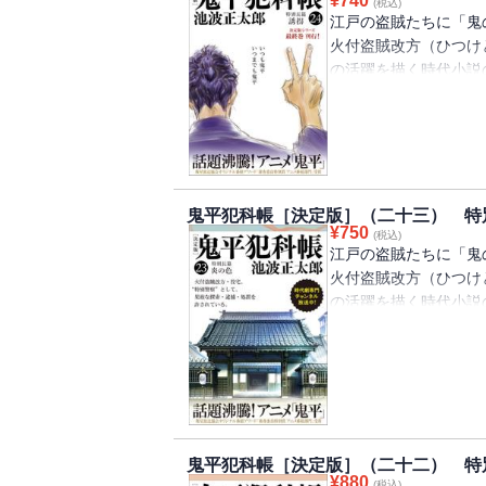
¥
740
(税込)
江戸の盗賊たちに「鬼
火付盗賊改方（ひつけ
の活躍を描く時代小説
火付盗賊改方とは江戸
を務める旗本の平蔵は
ないが、若い頃は「本
も恐れられた乱暴者だ
るか」と、人情の機微
鬼平犯科帳［決定版］（二十三） 特
¥
750
(税込)
江戸の盗賊たちに「鬼
中村吉右衛門が鬼平を
火付盗賊改方（ひつけ
ンガと様々な形で愛さ
の活躍を描く時代小説
ニメ「鬼平 ONIHE
火付盗賊改方とは江戸
2017年は「鬼平」が
を務める旗本の平蔵は
を、ふりがなを増やし
ないが、若い頃は「本
も恐れられた乱暴者だ
おまさは、昔の仲間・
るか」と、人情の機微
賊」）。火盗改メの役
鬼平犯科帳［決定版］（二十二） 特
を五郎蔵といった（「
¥
880
(税込)