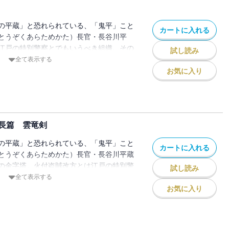
メ「鬼平 ONIHEI」が放送され、大きな
年は池波正太郎の「鬼平」誕生50周年。こ
の平蔵」と恐れられている、「鬼平」こと
カートに入れる
のロングセラー「鬼平犯科帳シリーズ」全
とうぞくあらためかた）長官・長谷川平
増やし、読みやすくなった決定版で順次、
江戸の特別警察とでもいうべき組織。その
試し読み
「特別長篇 鬼火」。従兄から話に聞き、興
蔵は、いまでこそ人あたりもよく笑顔を絶
全て表示する
、駒込の「権兵衛酒屋」へ立ち寄った。酒
「本所の銕（てつ）」と呼ばれ、無頼の者
お気に入り
いと評判だが、平蔵はそこに曲者の気配を
者だった。「悪を知らぬものが悪を取りし
の店の女房が斬られ、亭主は姿を消す。こ
がら、人情の機微に通じた鬼平が悪を退治
から大身旗本の醜聞へと、謎が謎を呼ぶ意
。中村吉右衛門が鬼平を演じたテレビ版を
マンガと様々な形で愛されてきたが、
長篇 雲竜剣
メ「鬼平 ONIHEI」が放送され、大きな
年は池波正太郎の「鬼平」誕生50周年。こ
の平蔵」と恐れられている、「鬼平」こと
カートに入れる
のロングセラー「鬼平犯科帳シリーズ」全
とうぞくあらためかた）長官・長谷川平蔵
増やし、読みやすくなった決定版で順次、
の金字塔。火付盗賊改方とは江戸の特別警
試し読み
「網虫のお吉」「白根の万左衛門」「火つ
。その長官を務める旗本の平蔵は、若い
全て表示する
」「霜夜」の全6篇を収録。新婚同心・木
）」と呼ばれ、無頼の者からも恐れられた
お気に入り
、平蔵の皮肉も通じない（「白根の万座左
知らぬものが悪を取りしまれるか」と、人
を失った小柳安五郎は、平蔵の指示で、女
が悪を退治する。中村吉右衛門が鬼平を演
を監視する（「網虫のお吉」）。部下たち
、映画、舞台、マンガと様々な形で愛され
の決断が冴える。