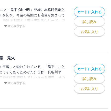
ニメ「鬼平 ONIHEI」登場。本格時代劇と
カートに入れる
ルを拓き、今後の展開にも注目が集まって
、池波正太郎の「鬼平犯科帳シリーズ」で
試し読み
ーズ全24巻を、さらに大きな文字とふり
全て表示する
版】で順次刊行中。いかなる時もブレない
お気に入り
して働く与力・同心・密偵のチーム鬼平。
個性もそれぞれ、一筋縄ではいかない。そ
ろ切ない事件が続く。「俄か雨」「馴馬の
の虫」「おれの弟」「草雲雀」の全六篇を
篇 鬼火
の平蔵」と恐れられている、「鬼平」こと
カートに入れる
とうぞくあらためかた）長官・長谷川平
江戸の特別警察とでもいうべき組織。その
試し読み
蔵は、いまでこそ人あたりもよく笑顔を絶
全て表示する
「本所の銕（てつ）」と呼ばれ、無頼の者
お気に入り
者だった。「悪を知らぬものが悪を取りし
がら、人情の機微に通じた鬼平が悪を退治
。中村吉右衛門が鬼平を演じたテレビ版を
マンガと様々な形で愛されてきたが、