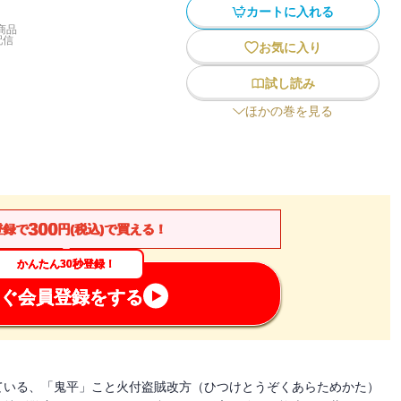
カートに入れる
商品
配信
お気に入り
試し読み
ほかの巻を見る
300
登録で
円(税込)で買える！
かんたん30秒登録！
ぐ会員登録をする
ている、「鬼平」こと火付盗賊改方（ひつけとうぞくあらためかた）