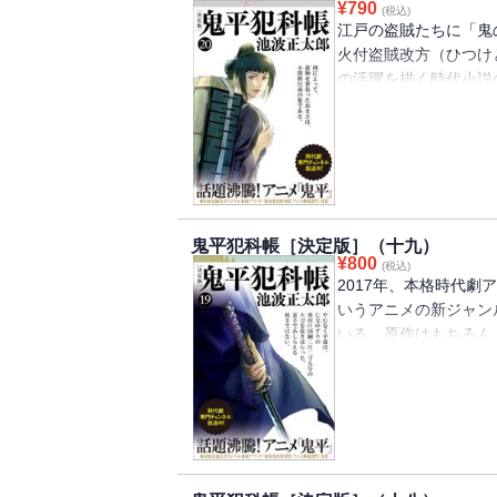
¥
790
への怨みなら、なぜ下
(税込)
2017年は「鬼平」が
江戸の盗賊たちに「鬼
苦悩の果てに、役宅か
を、ふりがなを増やし
火付盗賊改方（ひつけ
「もはや、すでに、死
の活躍を描く時代小説
の罪ほろぼしをしてい
察とでもいうべき組織
身のかなしみを吐露す
こそ人あたりもよく笑
品ベスト５に選んだ「
（てつ）」と呼ばれ、
「悪を知らぬものが悪
た鬼平が悪を退治する
はじめ、映画、舞台、
鬼平犯科帳［決定版］（十九）
2017年に放映された
¥
800
(税込)
2017年は「鬼平」が
2017年、本格時代劇ア
を、ふりがなを増やし
いうアニメの新ジャン
肴は豆腐一品のみの、
いる。原作はもちろん
夜、訪ねてきた女が「
ある。人気絶大のシリ
といって、帰った。店
がなを増やした【決定
めていた金三郎であっ
の探索もいまや練達の
７篇を収録。
の同心・忠吾ですら、
うである。「霧の朝」
げた妻」「雪の果て」