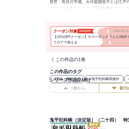
長官・長谷川平蔵。火付盗賊改方とは江戸
までこそ人あたりもよく笑顔を絶やさない
れた乱暴者だった。「悪を知らぬものが悪
退治する時代小説の金字塔。中村吉右衛門
愛されてきたが、2017年1月からはアニメ「
クーポン対象
10%OFF
2026.08.
正太郎の「鬼平」誕生50周年。これを記念
【10%OFFクーポン】サマーブックフェス2026
りがなを増やし、読みやすくなった決定版
フロアで使える
「火つけ船頭」「見張りの糸」「霜夜」の
じない（「白根の万座左衛門」）。一方、
を監視する（「網虫のお吉」）。部下たち
この作品の1巻
この作品のタグ
#
歴史・時代小説
#
鬼平犯科帳関連作
シリーズ作品(
24
件)
1巻から
新刊
鬼平犯科帳［決定版］（二十四） 特
最終巻