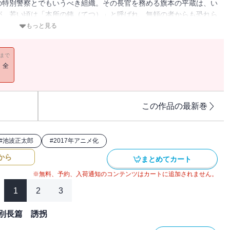
の特別警察とでもいうべき組織。その長官を務める旗本の平蔵は、い
が、若い頃は「本所の銕（てつ）」と呼ばれ、無頼の者からも恐れら
を取りしまれるか」と口にしながら、人情の機微に通じた鬼平が悪を
もっと見る
が鬼平を演じたテレビ版をはじめ、映画、舞台、マンガと様々な形で
鬼平 ONIHEI」が放送され、大きな話題になった。2017年は池波
11まで
して人気絶大のロングセラー「鬼平犯科帳シリーズ」全24巻を、ふ
！全
で順次、刊行する。「影法師」「網虫のお吉」「白根の万左衛門」
全6篇を収録。新婚同心・木村忠吾の惚けぶりには、平蔵の皮肉も通
妻子を失った小柳安五郎は、平蔵の指示で、女賊と乱行を続ける同僚
の様々な思惑に、平蔵の決断が冴える。
この作品の最新巻
#
池波正太郎
#
2017年アニメ化
から
まとめてカート
※無料、予約、入荷通知のコンテンツはカートに追加されません。
1
2
3
別長篇 誘拐