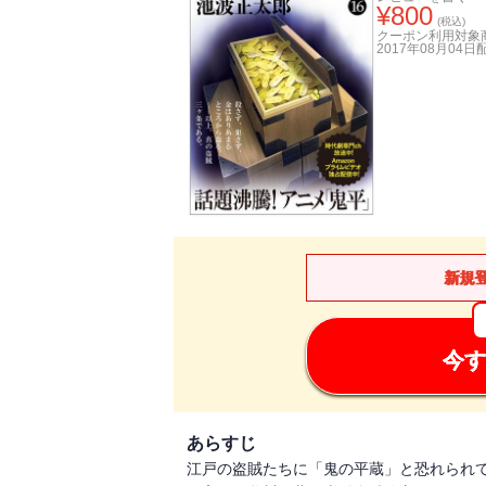
¥
800
(税込)
クーポン利用対象
2017年08月04日
新規
今す
あらすじ
江戸の盗賊たちに「鬼の平蔵」と恐れられ