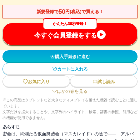
50
新規登録で
円(税込)で買える！
かんたん30秒登録！
今すぐ会員登録をする
購入手続きに進む
カートに入れる
お気に入り
試し読み
ほかの巻を見る
※この商品はタブレットなど大きなディスプレイを備えた機器で読むことに適し
ています。
文字だけを拡大することや、文字列のハイライト、検索、辞書の参照、引用など
の機能が使用できません。
あらすじ
密会は、絢爛たる仮面舞踏会（マスカレイド）の陰で―― アルバ