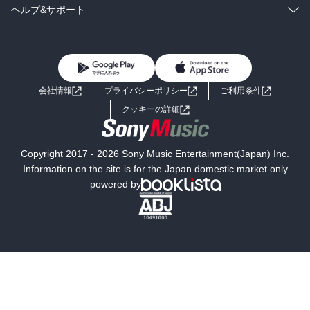
BL・TL
雑誌・グラビア
ビジネス・実用
ラノベ
小説
コミック
男性コミック
ヘルプ&サポート
BL・TL
雑誌・グラビア
ビジネス・実用
女性コミック
コミック誌
初めての方へ
ヘルプ
BL・TL
ライトノベル
男子向けラノベ
よくあるご質問
お問い合わせ
会社情報
プライバシーポリシー
ご利用条件
女子向けラノベ
小説
利用規約
クッキーの詳細
国内小説
海外小説
Copyright 2017 - 2026 Sony Music Entertainment(Japan) Inc.
ミステリー
SF
Information on the site is for the Japan domestic market only
powered by
歴史・時代小説
文学
雑誌
グラビア写真集
ボーイズラブ
ティーンズラブ
人文・思想・歴史
社会・政治・法律