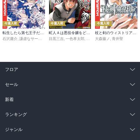
今週入荷
今週入荷
今週入荷
転生したら第七王子だったので、気ままに魔術を極めます（２４）
町人Ａは悪役令嬢をどうしても救いたい ～どぶと空と氷の姫君～１０【電子書店共通特典イラスト付】
杖と剣のウィストリア（１６）
石沢庸介
,
謙虚なサークル
,
メル。
目黒三吉
,
一色孝太郎
,
Parum
大森藤ノ
,
青井聖
フロア
総合
コミック
セール
ラノベ
小説
総合
コミック
新着
雑誌・グラビア
ビジネス・実用
ラノベ
小説
総合
コミック
ランキング
BL・TL
雑誌・グラビア
ビジネス・実用
ラノベ
小説
総合
コミック
ジャンル