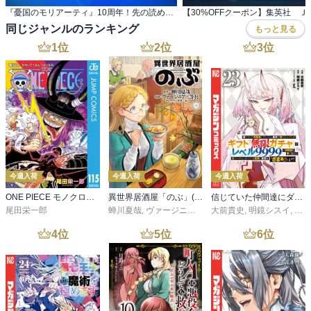
『憂国のモリアーティ』10周年！先の読めない 展開にゾクゾク！頭脳戦マンガキャンペーン！
同じジャンルのランキング
もっと見る
1
位
2
位
3
位
今週入荷
今週入荷
今週入荷
ONE PIECE モノクロ版 115
異世界居酒屋「のぶ」(22)
信じていた仲間達にダンジョン奥地で殺されかけたがギフト『無限ガチャ』でレベル９９９９の仲間達を手に入れて元パーティーメンバーと世界に復讐＆『ざまぁ！』します！（２３）
尾田栄一郎
蝉川夏哉
,
ヴァージニア二等兵
大前貴史
,
転
,
明鏡シスイ
,
ｔｅ
4
位
5
位
6
位