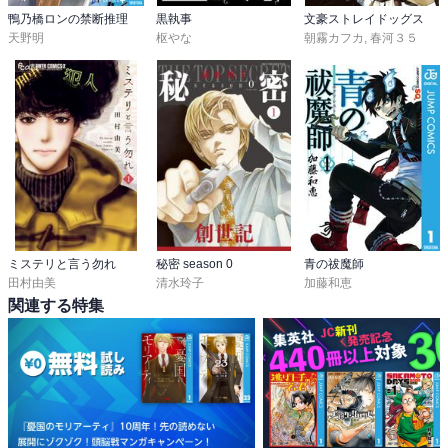
鴨乃橋ロンの禁断推理
黒執事
文豪ストレイドッグス
天野明
枢やな
朝霧カフカ
,
春河３５
ミステリと言う勿れ
秘密 season 0
青の祓魔師
田村由美
清水玲子
加藤和恵
関連する特集