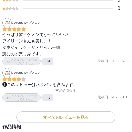
0
0
powered by ブクログ
やっぱり皆イケメンでかっこいい♡

アイリーンさんも美しい！

次巻ジャック・ザ・リッパー編。

読むのが楽しみです。
ブクログレビューは
投稿日
:
2022.04.28
14
いいねできません
powered by ブクログ
このレビューはネタバレを含みます。
続きを読む
「ボヘミアの醜聞」完結編。

ブクログレビューは
アイリーンが死んだことになって、MI6に入って“ジェームズ・ボン
投稿日
:
2023.01.13
1
いいねできません
ド”になる、というくだりが鮮やかすぎて脱帽である……。

ボンドのジェームズは、ジェームズ・モリアーティのジェームズだ
ったのか。
すべてのレビューを見る
作品情報