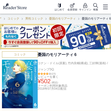
はじめて
会員登録
サインイン
検索
ア
コミック
男性コミック
憂国のモリアーティ
憂国のモリアーティ 6
憂国のモリアーティ 6
コミック
コナン・ドイル(原案)
,
竹内良輔(構成)
,
三好輝(漫画)
/
ジャンプSQ.
(
15
)
レビューを書く
¥
502
(税込)
クーポン利用対象商品
2018年07月04日
配信