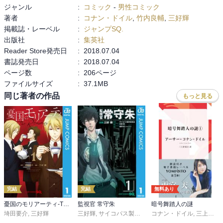
ジャンル
:
コミック
-
男性コミック
著者
:
コナン・ドイル
,
竹内良輔
,
三好輝
掲載誌・レーベル
:
ジャンプSQ.
出版社
:
集英社
Reader Store発売日
:
2018.07.04
書誌発売日
:
2018.07.04
ページ数
:
206ページ
ファイルサイズ
:
37.1MB
同じ著者の作品
もっと見る
完結
完結
無料あり
憂国のモリアーティ-The Remains-
監視官 常守朱
暗号舞踏人の謎
埼田要介
,
三好輝
三好輝
,
サイコパス製作委員会
コナン・ドイル
,
天野明
,
虚淵玄（ニト
,
三上於莵吉