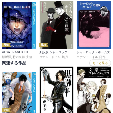
完結
完結
All You Need Is Kill
新訳版 シャーロック・ホームズ
シャーロック・ホームズ
桜坂洋
,
竹内良輔
,
安倍吉俊
,
コナン・ドイル
小畑健
,
駒月雅子
コナン・ドイル
,
阿部知二
関連する作品
もっと見る
完結