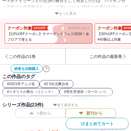
ートがアイリーンとの交渉の舞台として用意したのは、バッキンガ
ム宮殿での仮面舞踏会。そこで明かされる“禁秘”の文書の内容と、ア
イリーンの真の“望み”とは…!? 犯罪卿と名探偵、美貌の悪女。奇妙
もっと見る
な三角関係が、大英帝国の醜聞を終わりへと導く――!!
クーポン対象
クーポン対象
10%OFF
2026.08.11まで
30%
【10%OFFクーポン】サマーブックフェス2026！全
【30%OFFクーポ
フロアで使える
440冊以上対象
この作品の1巻
この作品の最新巻
続巻を自動購入
この作品のタグ
#
2021年アニメ化
#
2.5次元舞台化
#
イギリスが舞台（コミック）
#
歴史系漫画（ヨーロッパ）
#
歴史漫画
#
憂国のモリアーティ
#
2020年アニメ化
シリーズ作品(
23
件)
全て表示する
#
復讐コミック
1巻から
新刊から
まとめてカート