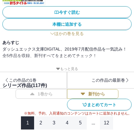
今すぐ読む
本棚に追加する
ほかの巻を見る
あらすじ
ダッシュエックス文庫DIGITAL、2019年7月配信作品を一気読み！
全5作品を収録、新刊すべてをまとめてチェック！
超人気の話題作から注目の新シリーズまで5作が一気に試し読みでき
もっと見る
る豪華デジタル小冊子!!
この作品の1巻
この作品の最新巻
シリーズ作品(
117
件)
大好評作『俺はまだ、本気を出していない』の待望の第2巻が電子版
1巻から
新刊から
で登場!!
最強の当主生活に胸が躍ること間違いなし！
まとめてカート
また、大人気シリーズ『モンスター娘のお医者さん』の第6巻、
※無料、予約、入荷通知のコンテンツはカートに追加されません。
『ソロ神官のVRMMO冒険記 ～どこから見ても狂戦士です本当にあ
りがとうございました～』の第4巻
1
2
3
4
5
...
12
からも目が離せない！