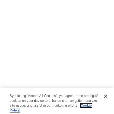
By clicking “Accept All Cookies”, you agree to the storing of
cookies on your device to enhance site navigation, analyze
site usage, and assist in our marketing efforts.
Cookie
Policy