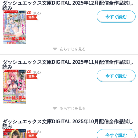
ダッシュエックス文庫DIGITAL 2025年12月配信全作品試し
読み
¥
0
(税込)
今すぐ読む
無料
あらすじを見る
ダッシュエックス文庫DIGITAL 2025年11月配信全作品試し
読み
¥
0
(税込)
今すぐ読む
無料
あらすじを見る
ダッシュエックス文庫DIGITAL 2025年10月配信全作品試し
読み
¥
0
(税込)
今すぐ読む
無料