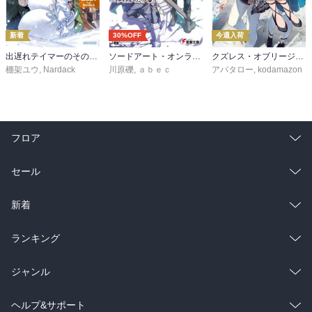
新着
30%OFF
今週入荷
出遅れテイマーのその日暮らし 16
ソードアート・オンライン29 ユナイタル・リングVIII
クズレス・オブリージュ６ 18禁ゲー世界のクズ悪役に転生してしまった俺は、原作知識の力でどうしてもモブ人生をつかみ取りたい【電子特別版】
棚架ユウ
,
Nardack
川原礫
,
ａｂｅｃ
アバタロー
,
kodamazon
フロア
総合
コミック
セール
ラノベ
小説
総合
コミック
新着
雑誌・グラビア
ビジネス・実用
ラノベ
小説
総合
コミック
ランキング
BL・TL
雑誌・グラビア
ビジネス・実用
ラノベ
小説
総合
コミック
ジャンル
BL・TL
雑誌・グラビア
ビジネス・実用
ラノベ
小説
コミック
男性コミック
ヘルプ&サポート