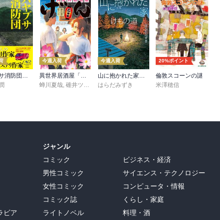
荷
今週入荷
今週入荷
20%ポイント
ハヤブサ消防団 森へつづく道
異世界居酒屋「げん」三杯目
山に抱かれた家 けもの道
倫敦スコーンの謎
潤
蝉川夏哉
,
碓井ツカサ
はらだみずき
米澤穂信
ジャンル
コミック
ビジネス・経済
男性コミック
サイエンス・テクノロジー
女性コミック
コンピュータ・情報
コミック誌
くらし・家庭
ラビア
ライトノベル
料理・酒