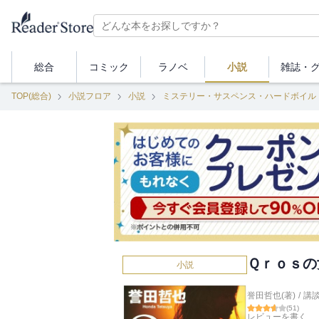
総合
コミック
ラノベ
小説
雑誌・
TOP(総合)
小説フロア
小説
ミステリー・サスペンス・ハードボイル
Ｑｒｏｓの
小説
誉田哲也(著)
/
講
(
51
)
レビューを書く