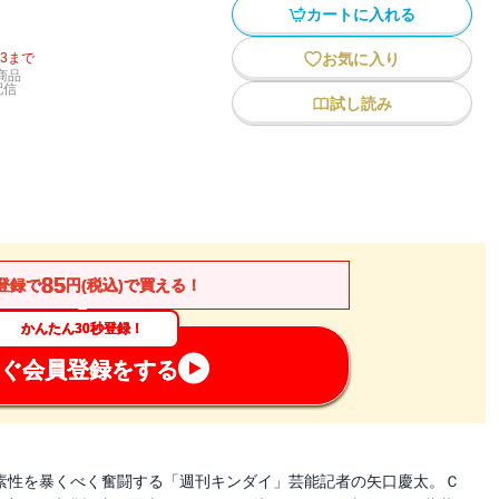
カートに入れる
13
まで
お気に入り
商品
配信
試し読み
85
登録で
円(税込)で買える！
かんたん30秒登録！
ぐ会員登録をする
の素性を暴くべく奮闘する「週刊キンダイ」芸能記者の矢口慶太。Ｃ