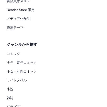
書店員オススメ
Reader Store 限定
メディア化作品
厳選テーマ
ジャンルから探す
コミック
少年・青年コミック
少女・女性コミック
ライトノベル
小説
雑誌
グラビア