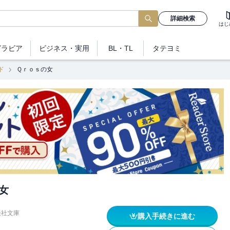
詳細検索
はじ
グラビア
ビジネス
・実用
BL・TL
タテヨミ
ド
Ｑｒｏｓの女
女
談社文庫
購入手続きに進む