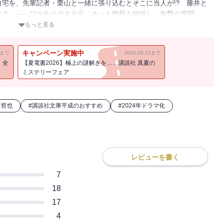
宅を、先輩記者・栗山と一緒に張り込むとそこに当人が!? 藤井と
ク？ ――ワケありのネタ元、ネット情報も錯綜し、衝撃の展開
鮮烈ミステリー！
もっと見る
キャンペーン実施中
11まで
2026.08.13まで
！全
【夏電書2026】極上の謎解きを……講談社 真夏の
ミステリーフェア
田哲也
#
講談社文庫平成のおすすめ
#
2024年ドラマ化
レビューを書く
7
18
17
4