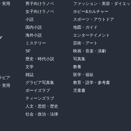
・実用
男子向けラノベ
ファッション・美容・ダイエッ
女子向けラノベ
ホビー&カルチャー
小説
スポーツ・アウトドア
国内小説
地図・ガイド
海外小説
エンターテイメント
グ
ミステリー
芸術・アート
SF
映画・音楽・演劇
歴史・時代小説
写真集
文学
教養
雑誌
医学・福祉
ラビア
グラビア写真集
教育・語学・参考書
・実用
ボーイズラブ
児童書
ティーンズラブ
人文・思想・歴史
社会・政治・法律