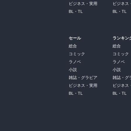
ビジネス・実用
ビジネス
BL・TL
BL・TL
セール
ランキン
総合
総合
コミック
コミック
ラノベ
ラノベ
小説
小説
雑誌・グラビア
雑誌・グ
ビジネス・実用
ビジネス
BL・TL
BL・TL