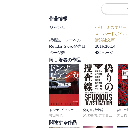
作品情報
ジャンル
:
小説
-
ミステリー
ス・ハードボイル
掲載誌・レーベル
:
講談社文庫
Reader Store発売日
:
2016.10.14
ページ数
:
432ページ
同じ著者の作品
ドンナ ビアンカ
偽りの捜査線 警察小説アンソロジー
背中の
誉田哲也
米澤穂信
,
方丈貴恵
,
荒木あか
誉田哲
関連する作品