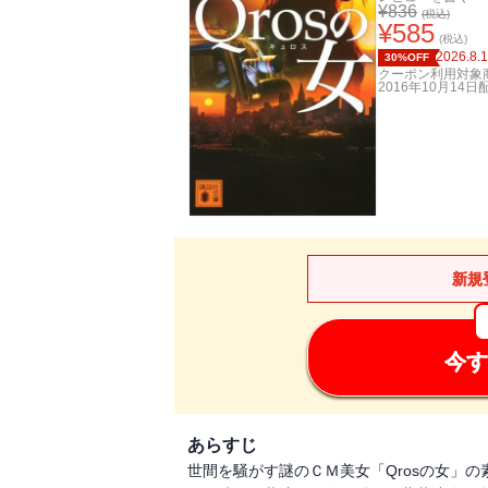
¥
836
(税込)
¥
585
(税込)
2026.8.
30%OFF
クーポン利用対象
2016年10月14日
新規
今す
あらすじ
世間を騒がす謎のＣＭ美女「Qrosの女」