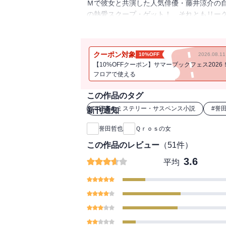
Ｍで彼女と共演した人気俳優・藤井涼介の自
の熱愛スクープ・ゲット！ それともリー
へ！ 白熱する芸能取材をリアルに描いた
クーポン対象
10%OFF
2026.08.
【10%OFFクーポン】サマーブックフェス2026
フロアで使える
この作品のタグ
#
日本のミステリー・サスペンス小説
#
誉
新刊通知
誉田哲也
Ｑｒｏｓの女
この作品のレビュー
（
51
件）
3.6
平均