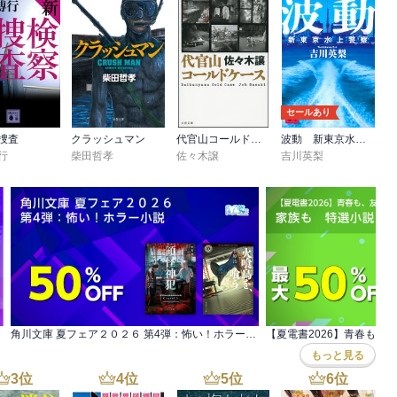
セールあり
捜査
クラッシュマン
代官山コールドケース
波動 新東京水上警察
行
柴田哲孝
佐々木譲
吉川英梨
角川文庫 夏フェア２０２６ 第4弾：怖い！ホラー小説
もっと見る
3
位
4
位
5
位
6
位