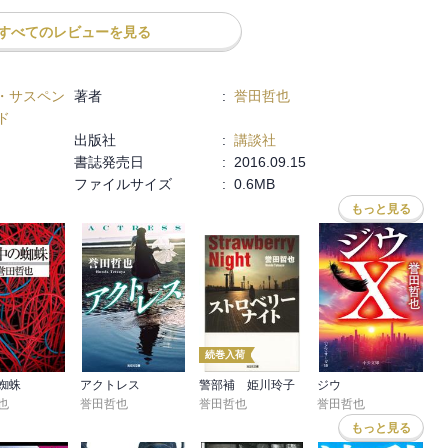
すべてのレビューを見る
・サスペン
著者
:
誉田哲也
ド
出版社
:
講談社
書誌発売日
:
2016.09.15
ファイルサイズ
:
0.6MB
もっと見る
続巻入荷
蜘蛛
アクトレス
警部補 姫川玲子
ジウ
ね
也
,
松嶋智左
,
芦沢央
誉田哲也
誉田哲也
誉田哲也
もっと見る