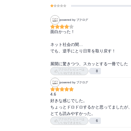
powered by ブクログ
面白かった！

ネット社会の闇…

でも、逆手にとり日常を取り戻す！

展開に驚きつつ、スカッとする一冊でした
ブクログレビューは
8
いいねできません
powered by ブクログ
4.6

好きな感じでした。

ちょっとドロドロするかと思ってましたが、
とても読みやすかった。
ブクログレビューは
6
いいねできません