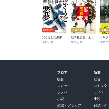
50%OFF
今週入荷
今週入
ばくうどの悪夢
尼子党忠義 北近江合戦心得〈八〉
澤村伊智
井原忠政
池井戸
フロア
新着
総合
総合
コミック
コミック
ラノベ
ラノベ
小説
小説
雑誌・グラビア
雑誌・グ