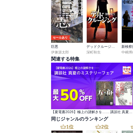
セールあり
巨悪
デッドクルージング
新検察
伊兼源太郎
深町秋生
中嶋博
関連する特集
【夏電書2026】極上の謎解きを…… 講談社 真夏のミステリーフェア
同じジャンルのランキング
1
位
2
位