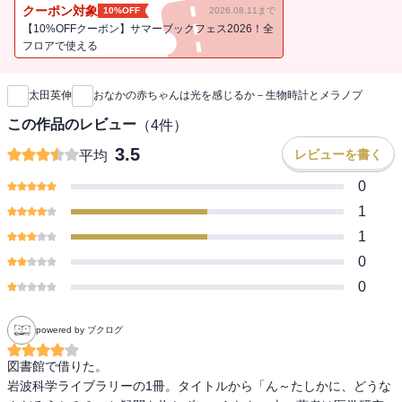
ージ］
クーポン対象
10%OFF
2026.08.11まで
【10%OFFクーポン】サマーブックフェス2026！全
フロアで使える
新刊通知
太田英伸
おなかの赤ちゃんは光を感じるか－生物時計とメラノプ
この作品のレビュー
（
4
件）
3.5
レビューを書く
平均
0
1
1
0
0
powered by ブクログ
図書館で借りた。

岩波科学ライブラリーの1冊。タイトルから「ん～たしかに、どうな