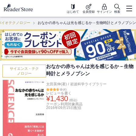
はじめて
会員登録
サインイン
検索
バイオテクノロジー
おなかの赤ちゃんは光を感じるか－生物時計とメラノプシン
おなかの赤ちゃんは光を感じるか－生物
サイエンス・テク
時計とメラノプシン
ノロジー
太田英伸(著)
/
岩波科学ライブラリー
(
4
)
レビューを書く
¥
1,430
(税込)
クーポン利用対象商品
2016年09月15日
配信