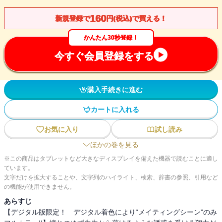
160
新規登録で
円(税込)で買える！
かんたん30秒登録！
今すぐ会員登録をする
購入手続きに進む
カートに入れる
お気に入り
試し読み
ほかの巻を見る
※この商品はタブレットなど大きなディスプレイを備えた機器で読むことに適し
ています。
文字だけを拡大することや、文字列のハイライト、検索、辞書の参照、引用など
の機能が使用できません。
あらすじ
【デジタル版限定！ デジタル着色により“メイティングシーン”のみ