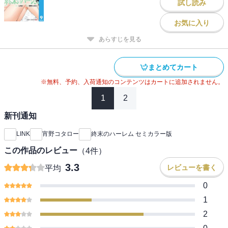
試し読み
お気に入り
あらすじを見る
まとめてカート
※無料、予約、入荷通知のコンテンツはカートに追加されません。
1
2
新刊通知
LINK
宵野コタロー
終末のハーレム セミカラー版
この作品のレビュー
（
4
件）
3.3
レビューを書く
平均
0
1
2