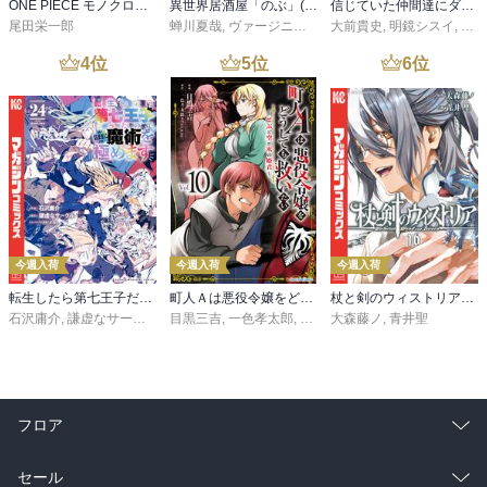
ONE PIECE モノクロ版 115
異世界居酒屋「のぶ」(22)
信じていた仲間達にダンジョン奥地で殺されかけたがギフト『無限ガチャ』でレベル９９９９の仲間達を手に入れて元パーティーメンバーと世界に復讐＆『ざまぁ！』します！（２３）
尾田栄一郎
蝉川夏哉
,
ヴァージニア二等兵
大前貴史
,
転
,
明鏡シスイ
,
ｔｅ
4
位
5
位
6
位
今週入荷
今週入荷
今週入荷
転生したら第七王子だったので、気ままに魔術を極めます（２４）
町人Ａは悪役令嬢をどうしても救いたい ～どぶと空と氷の姫君～１０【電子書店共通特典イラスト付】
杖と剣のウィストリア（１６）
石沢庸介
,
謙虚なサークル
,
メル。
目黒三吉
,
一色孝太郎
,
Parum
大森藤ノ
,
青井聖
フロア
総合
コミック
セール