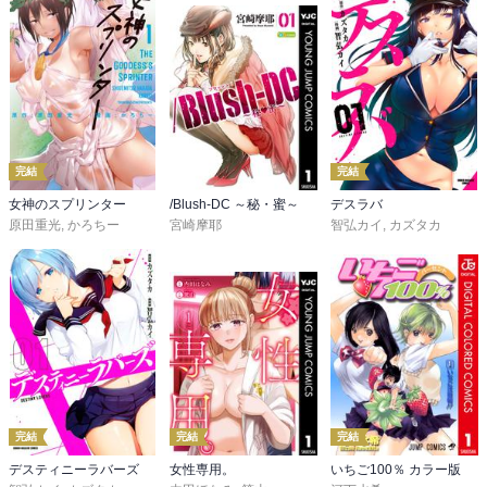
完結
完結
女神のスプリンター
/Blush-DC ～秘・蜜～
デスラバ
原田重光
,
かろちー
宮崎摩耶
智弘カイ
,
カズタカ
完結
完結
完結
デスティニーラバーズ
女性専用。
いちご100％ カラー版