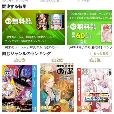
智弘カイ
,
カズタカ
内田ほなみ
,
箕山
河下水希
関連する特集
『終末のハーレム』10周年＆『終末のハーレム ファンタジア』完結記念キャンペーン！
同じジャンルのランキング
もっと見る
1
位
2
位
3
位
今週入荷
今週入荷
今週入荷