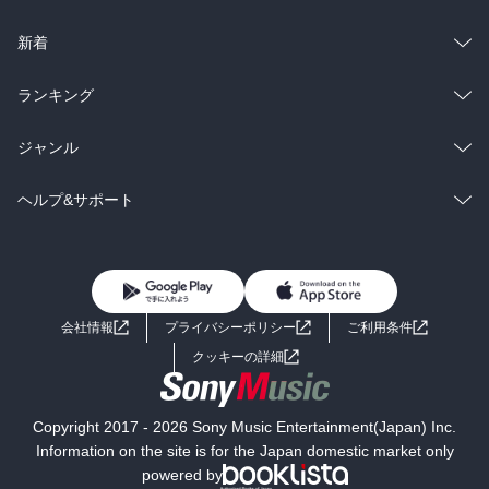
ラノベ
小説
総合
コミック
新着
雑誌・グラビア
ビジネス・実用
ラノベ
小説
総合
コミック
ランキング
BL・TL
雑誌・グラビア
ビジネス・実用
ラノベ
小説
総合
コミック
ジャンル
BL・TL
雑誌・グラビア
ビジネス・実用
ラノベ
小説
コミック
男性コミック
ヘルプ&サポート
BL・TL
雑誌・グラビア
ビジネス・実用
女性コミック
コミック誌
初めての方へ
ヘルプ
BL・TL
ライトノベル
男子向けラノベ
よくあるご質問
お問い合わせ
会社情報
プライバシーポリシー
ご利用条件
女子向けラノベ
小説
利用規約
クッキーの詳細
国内小説
海外小説
Copyright 2017 - 2026 Sony Music Entertainment(Japan) Inc.
ミステリー
SF
Information on the site is for the Japan domestic market only
powered by