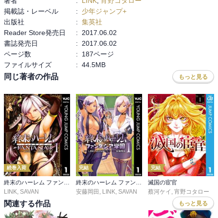
著者
:
LINK
,
宵野コタロー
掲載誌・レーベル
:
少年ジャンプ+
出版社
:
集英社
Reader Store発売日
:
2017.06.02
書誌発売日
:
2017.06.02
ページ数
:
187ページ
ファイルサイズ
:
44.5MB
同じ著者の作品
もっと見る
続巻入荷
完結
完結
終末のハーレム ファンタジア セミカラー版
終末のハーレム ファンタジア学園
滅国の宦官
LINK
,
SAVAN
安藤岡田
,
LINK
,
SAVAN
蔡河ケイ
,
宵野コタロー
関連する作品
もっと見る