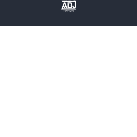
歴史・時代小説
文学
雑誌
グラビア写真集
ボーイズラブ
ティーンズラブ
人文・思想・歴史
社会・政治・法律
ビジネス・経済
サイエンス・テクノロジー
コンピュータ・情報
くらし・家庭
料理・酒
ファッション・美容・ダイエット
ホビー&カルチャー
スポーツ・アウトドア
地図・ガイド
エンターテイメント
芸術・アート
映画・音楽・演劇