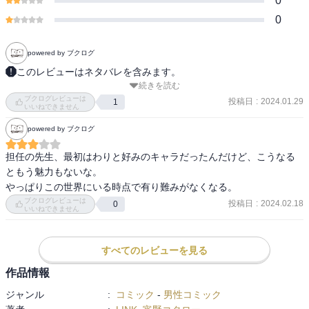
0
0
powered by ブクログ
このレビューはネタバレを含みます。
続きを読む
【あらすじ】

ブクログレビューは
憧れのゆず先生から蕩けるような誘惑を受ける翔太だったが、それ
投稿日
:
2024.01.29
1
いいねできません
はめくるめく日々の始まりに過ぎなかった。そしてカレンの口から
powered by ブクログ
恐るべき事実が明かされた時、学園の女子たちが次々に制服を脱ぎ
始め…!? 一方、特効薬開発に励む怜人にも驚きの報せが届く…!

担任の先生、最初はわりと好みのキャラだったんだけど、こうなる
ともう魅力もないな。

・‥…━━━☆・‥…━━━☆・‥…━━━☆

ブクログレビューは
投稿日
:
2024.02.18
0
感想は最終巻にまとめて記載予定です。
いいねできません
すべてのレビューを見る
作品情報
ジャンル
:
コミック
-
男性コミック