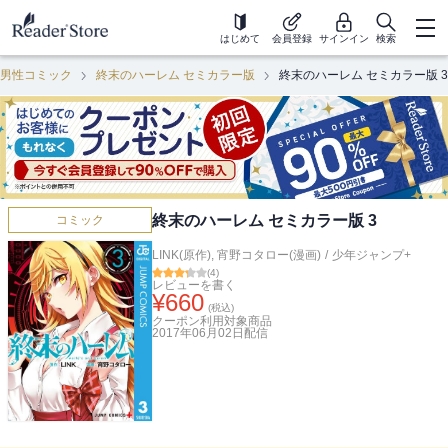
はじめて
会員登録
サインイン
検索
男性コミック
終末のハーレム セミカラー版
終末のハーレム セミカラー版 3
終末のハーレム セミカラー版 3
コミック
LINK(原作)
,
宵野コタロー(漫画)
/
少年ジャンプ+
(
4
)
レビューを書く
¥
660
(税込)
クーポン利用対象商品
2017年06月02日
配信