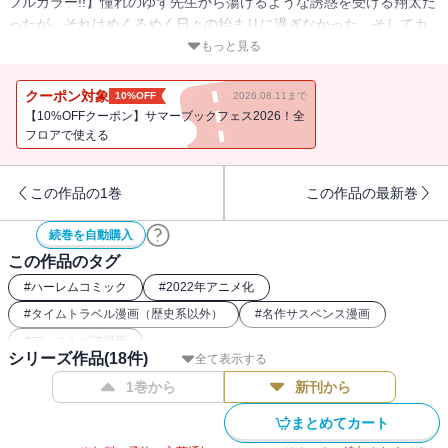
フルカラー!!】憧れのゆず先生から蕩けるような誘惑を受ける翔太だ
ったが、それはめくるめく日々の始まりに過ぎなかった。そしてカ
レンの口から恐るべき事実が明かされた時、学園の女子たちが次々
もっと見る
に制服を脱ぎ始め…!? 一方、特効薬開発に励む怜人にも驚きの報せ
が届く…！
クーポン対象
10%OFF
2026.08.11まで
【10%OFFクーポン】サマーブックフェス2026！全
フロアで使える
この作品の1巻
この作品の最新巻
続巻を自動購入
この作品のタグ
#
ハーレムコミック
#
2022年アニメ化
#
タイムトラベル漫画（歴史系以外）
#
名作サスペンス漫画
#
ディストピア漫画
シリーズ作品(
18
件)
全て表示する
1巻から
新刊から
まとめてカート