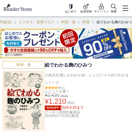
はじめて
会員登録
サインイン
検索
P(総合)
ビジネス・実用フロア
料理・酒
料理
絵でわかる麹のひみつ
絵でわかる麹のひみつ
料理・酒
小泉武夫(著)
,
おのみさ(絵・レシピ)
/
ＫＳ絵でわかる
シリーズ
(
1
)
レビューを書く
¥
2,420
(税込)
¥
1,210
(税込)
2026.8.20
まで
50%OFF
クーポン利用対象商品
2016年07月29日
配信