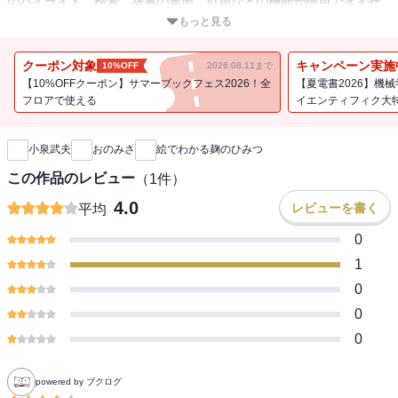
のハイライト、検索、辞書の参照、引用などの機能が使用できませ
ん。
もっと見る
発酵仮面：小泉武夫 × 麹料理研究家・イラストレータ：おのみさ が
クーポン対象
キャンペーン実施
10%OFF
2026.08.11まで
麹の魅力を紹介！ 日本のさまざまな発酵食品には欠かすことのでき
【10%OFFクーポン】サマーブックフェス2026！全
【夏電書2026】機
ない「麹（麹菌）」。この日本の食の要ともいえる麹について微生
フロアで使える
イエンティフィク大
新刊通知
物学的にイラストを交えてわかりやすく解説。さらに食文化や健康
とのかかわりにもふれた絵でわかるシリーズ初の「食」の第一弾。
小泉武夫
おのみさ
絵でわかる麹のひみつ
発酵仮面から麹を学び、麹料理研究家の麹のレシピで楽しく実践！
麹って奥深い…
この作品のレビュー
（
1
件）
4.0
レビューを書く
平均
0
1
0
0
0
powered by ブクログ