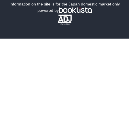
ミステリー
SF
Information on the site is for the Japan domestic market only
powered by
歴史・時代小説
文学
雑誌
グラビア写真集
ボーイズラブ
ティーンズラブ
人文・思想・歴史
社会・政治・法律
ビジネス・経済
サイエンス・テクノロジー
コンピュータ・情報
くらし・家庭
料理・酒
ファッション・美容・ダイエット
ホビー&カルチャー
スポーツ・アウトドア
地図・ガイド
エンターテイメント