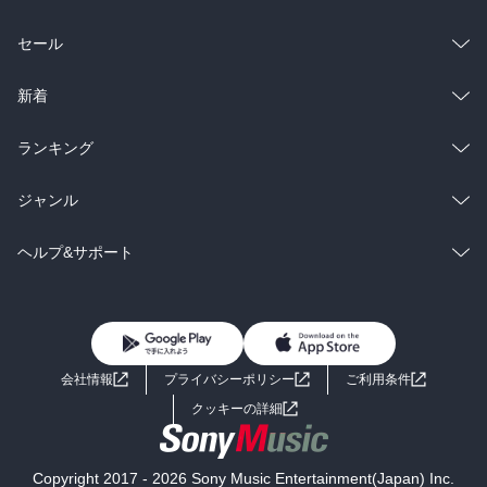
総合
コミック
セール
ラノベ
小説
総合
コミック
新着
雑誌・グラビア
ビジネス・実用
ラノベ
小説
総合
コミック
ランキング
BL・TL
雑誌・グラビア
ビジネス・実用
ラノベ
小説
総合
コミック
ジャンル
BL・TL
雑誌・グラビア
ビジネス・実用
ラノベ
小説
コミック
男性コミック
ヘルプ&サポート
BL・TL
雑誌・グラビア
ビジネス・実用
女性コミック
コミック誌
初めての方へ
ヘルプ
BL・TL
ライトノベル
男子向けラノベ
よくあるご質問
お問い合わせ
会社情報
プライバシーポリシー
ご利用条件
女子向けラノベ
小説
利用規約
クッキーの詳細
国内小説
海外小説
Copyright 2017 - 2026 Sony Music Entertainment(Japan) Inc.