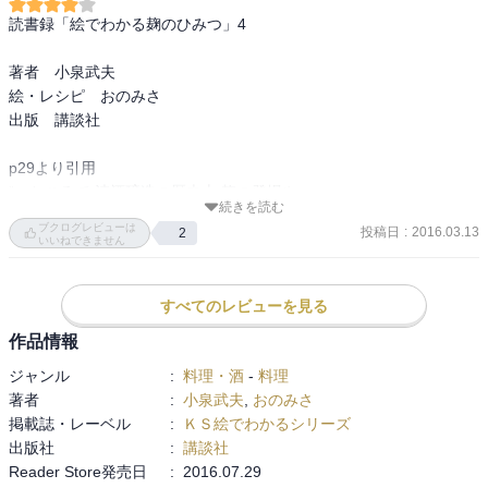
読書録「絵でわかる麹のひみつ」4

著者　小泉武夫

絵・レシピ　おのみさ

出版　講談社

p29より引用

“　ところで,清酒醸造の歴史上,麹の登場や

続きを読む
応用にかかわるもっとも特筆すべきことは,

ブクログレビューは
投稿日
:
2016.03.13
2
平安時代末期の12世紀にすでに「種麹」が発

いいねできません
明されていたことです。”

すべてのレビューを見る
目次から抜粋引用

“麹を知る

作品情報
　麹や麹菌を使った日本の代表的な醸造物・発酵食品

ジャンル
:
料理・酒
-
料理
　麹菌の酵素を利用した産業

著者
:
小泉武夫
,
おのみさ
　麹は健康な体をつくる!”

掲載誌・レーベル
:
ＫＳ絵でわかるシリーズ
出版社
:
講談社
　発酵学者である著者による、日本の食とは

Reader Store発売日
:
2016.07.29
切っても切れない麹について記した一冊。
