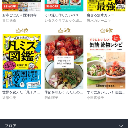
83%OFF
50%OFF
お寺ごはん＋西洋お寺ごはん 【2冊合本版】
くり返し作りたいベストシリーズ vol.19 くり返し作りたい「時短おかず」がギュッと一冊に！
痩せる無水カレー
青江覚峰
レタスクラブムック編集部
無水カレーニキ
4
位
5
位
6
位
世界を変えた「凡ミス」図鑑
季節を味わう わたしの保存食 少量、簡単、お店で買えない
すぐにおいしい！ 缶詰・乾物レシピ
近藤仁美
若山曜子
小田真規子
フロア