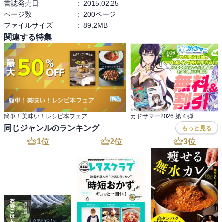
書誌発売日
:
2015.02.25
　麹そのものについてから麹から造られた調

ページ数
:
200ページ
味料を使った料理のレシピまで、可愛らしい

ファイルサイズ
:
89.2MB
イラストと共に書かれています。

関連する特集
　上記の引用は、種麹の発明について書かれ

た項での一文。

日本に限らず、こうした古くからある食べも

のに関しては、科学という考え方が入る前か

ら、経験の積み重ねで自然に科学的に物を

作っていたのですね。

現代のように無菌操作が出来る施設もないで

簡単！美味い！レシピ本フェア
カドサマー2026 第４弾
しょうに、それでも種麹を作り続けられたの

同じジャンルのランキング
もっと見る
ですから、先人の努力は素晴らしいものだと

1
位
2
位
3
位
思います。

　レシピの点数もしっかりあって、料理のレ

パートリーを増やしたい方にもいい一冊なの

ではないでしょうか。

ーーーーー