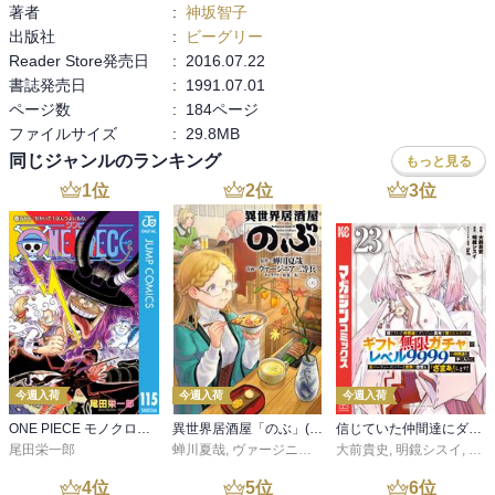
著者
:
神坂智子
出版社
:
ビーグリー
Reader Store発売日
:
2016.07.22
書誌発売日
:
1991.07.01
ページ数
:
184ページ
ファイルサイズ
:
29.8MB
同じジャンルのランキング
もっと見る
1
位
2
位
3
位
今週入荷
今週入荷
今週入荷
ONE PIECE モノクロ版 115
異世界居酒屋「のぶ」(22)
信じていた仲間達にダンジョン奥地で殺されかけたがギフト『無限ガチャ』でレベル９９９９の仲間達を手に入れて元パーティーメンバーと世界に復讐＆『ざまぁ！』します！（２３）
尾田栄一郎
蝉川夏哉
,
ヴァージニア二等兵
大前貴史
,
転
,
明鏡シスイ
,
ｔｅ
4
位
5
位
6
位