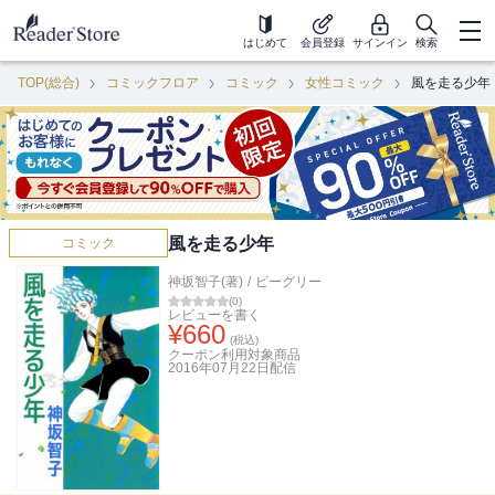
はじめて
会員登録
サインイン
検索
TOP(総合)
コミックフロア
コミック
女性コミック
風を走る少年
風を走る少年
コミック
神坂智子(著)
/
ビーグリー
(
0
)
レビューを書く
¥
660
(税込)
クーポン利用対象商品
2016年07月22日
配信