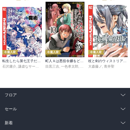
今週入荷
今週入荷
今週入荷
転生したら第七王子だったので、気ままに魔術を極めます（２４）
町人Ａは悪役令嬢をどうしても救いたい ～どぶと空と氷の姫君～１０【電子書店共通特典イラスト付】
杖と剣のウィストリア（１６）
石沢庸介
,
謙虚なサークル
,
メル。
目黒三吉
,
一色孝太郎
,
Parum
大森藤ノ
,
青井聖
フロア
総合
コミック
セール
ラノベ
小説
総合
コミック
新着