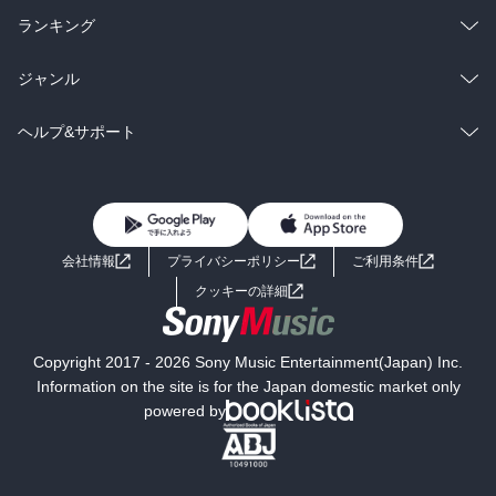
雑誌・グラビア
ビジネス・実用
ラノベ
小説
総合
コミック
ランキング
BL・TL
雑誌・グラビア
ビジネス・実用
ラノベ
小説
総合
コミック
ジャンル
BL・TL
雑誌・グラビア
ビジネス・実用
ラノベ
小説
コミック
男性コミック
ヘルプ&サポート
BL・TL
雑誌・グラビア
ビジネス・実用
女性コミック
コミック誌
初めての方へ
ヘルプ
BL・TL
ライトノベル
男子向けラノベ
よくあるご質問
お問い合わせ
会社情報
プライバシーポリシー
ご利用条件
女子向けラノベ
小説
利用規約
クッキーの詳細
国内小説
海外小説
Copyright 2017 - 2026 Sony Music Entertainment(Japan) Inc.
ミステリー
SF
Information on the site is for the Japan domestic market only
powered by
歴史・時代小説
文学
雑誌
グラビア写真集