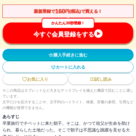
160
新規登録で
円(税込)で買える！
かんたん30秒登録！
今すぐ会員登録をする
購入手続きに進む
カートに入れる
お気に入り
試し読み
※この商品はタブレットなど大きなディスプレイを備えた機器で読むことに適し
ています。
文字だけを拡大することや、文字列のハイライト、検索、辞書の参照、引用など
の機能が使用できません。
あらすじ
卒業旅行でチベットに来た朝子。そこは、かつて祖父が生命を助け
られ、暮らした土地だった。そこで朝子は不思議な跳躍を見せる大