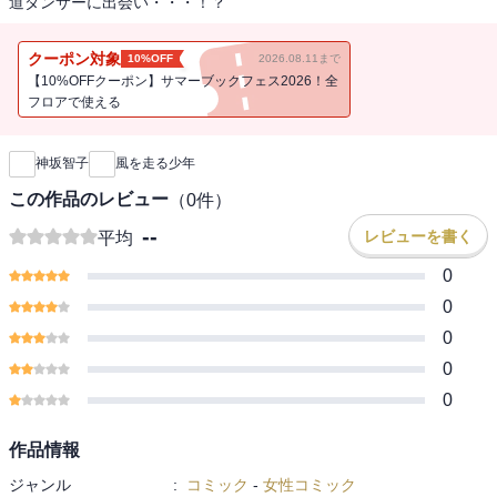
道ダンサーに出会い・・・！？
クーポン対象
10%OFF
2026.08.11まで
【10%OFFクーポン】サマーブックフェス2026！全
フロアで使える
新刊通知
神坂智子
風を走る少年
この作品のレビュー
（
0
件）
--
レビューを書く
平均
0
0
0
0
0
作品情報
ジャンル
:
コミック
-
女性コミック