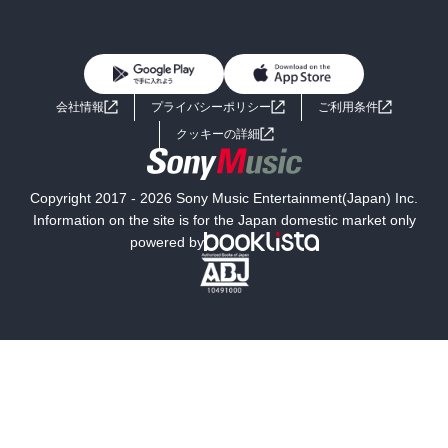
BL・TL
雑誌・グラビア
ビジネス・実用
女性コミック
コミック誌
初めての方へ
ヘルプ
BL・TL
ライトノベル
男子向けラノベ
よくあるご質問
お問い合わせ
会社情報
プライバシーポリシー
ご利用条件
女子向けラノベ
小説
利用規約
クッキーの詳細
国内小説
海外小説
Copyright 2017 - 2026 Sony Music Entertainment(Japan) Inc.
ミステリー
SF
Information on the site is for the Japan domestic market only
powered by
歴史・時代小説
文学
雑誌
グラビア写真集
ボーイズラブ
ティーンズラブ
人文・思想・歴史
社会・政治・法律