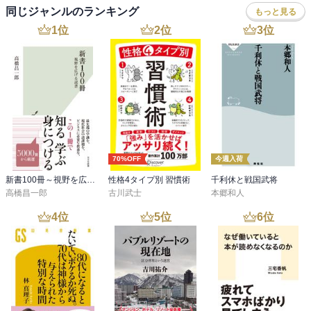
同じジャンルのランキング
もっと見る
1
位
2
位
3
位
70%OFF
今週入荷
新書100冊～視野を広げる読書～
性格4タイプ別 習慣術
千利休と戦国武将
高橋昌一郎
古川武士
本郷和人
4
位
5
位
6
位