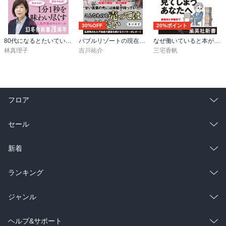
30%OFF
20%ポイント
80代になるとたいていボケるか死ぬ。70代は神様から与えられた特別な時間
バブルリゾートの現在地 区分所有という迷宮
なぜ働いていると本が読めなくなるのか
林真理子
吉川祐介
三宅香帆
フロア
総合
コミック
セール
ラノベ
小説
総合
コミック
新着
雑誌・グラビア
ビジネス・実用
ラノベ
小説
総合
コミック
ランキング
BL・TL
雑誌・グラビア
ビジネス・実用
ラノベ
小説
総合
コミック
ジャンル
BL・TL
雑誌・グラビア
ビジネス・実用
ラノベ
小説
コミック
男性コミック
ヘルプ&サポート