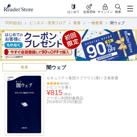
はじめて
会員登録
サインイン
検索
TOP(総合)
ビジネス・実用フロア
教養
一般教養
闇ウェブ
闇ウェブ
教養
セキュリティ集団スプラウト(著)
/
文春新書
(
30
)
レビューを書く
¥
815
(税込)
クーポン利用対象商品
2016年07月29日
配信