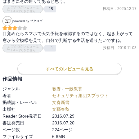
はまさにその通りであると思う。
■第5章 最大の闇市場「シルクロード」の黒幕逮捕■
ブクログレビューは
投稿日
:
2025.12.17
15
いいねできません
史上最悪のサイバー闇市場／8000万ドル荒稼ぎした黒幕「ウルブリ
ヒト」の素顔／取り沙汰された「マウントゴックス」との関係 な
powered by ブクログ
ど
目覚めたらスマホで天気予報を確認するのではなく、起き上がって
■終 章 終わりなきサイバー犯罪との戦い■
窓から空模様を見て、自分で判断する生活を送りたいですね。
盗まれたFBI長官の個人情報／日本のサイバーセキュリティ体制の現
ブクログレビューは
投稿日
:
2019.11.03
1
いいねできません
実／医療ビッグデータのリスク／フィンテックも危ない など
すべてのレビューを見る
作品情報
ジャンル
:
教養
-
一般教養
著者
:
セキュリティ集団スプラウト
掲載誌・レーベル
:
文春新書
出版社
:
文藝春秋
Reader Store発売日
:
2016.07.29
書誌発売日
:
2016.07.20
ページ数
:
224ページ
ファイルサイズ
:
6.8MB