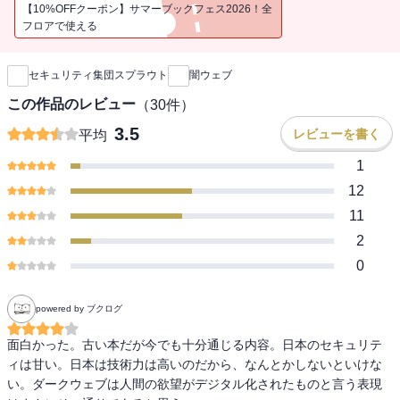
書。
【10%OFFクーポン】サマーブックフェス2026！全
フロアで使える
新刊通知
【おもな目次】
■序 章 現実社会を動かすサイバー空間■
セキュリティ集団スプラウト
闇ウェブ
■第1章 サイバー闇市場の実態■
この作品のレビュー
（
30
件）
検索エンジンの届かない世界／麻薬の一大取引所／偽造パスポー
3.5
レビューを書く
平均
ト、偽札、児童ポルノ、殺人請負 など
1
■第2章 盗まれた個人情報の行方■
12
世界中で売買される個人情報の値段／医療・保険データは「カネに
11
なる」／流出情報が「成りすまし」に使われる？ など
2
■第3章 サイバー闇市場へのアクセス■
0
ダークウェブを形作る匿名通信ツール「Tor」／闇市場を拡大させた
「ビットコイン」／悪のマーケットプレイス など
powered by ブクログ
■第4章 「Tor」と捜査機関の攻防■
面白かった。古い本だが今でも十分通じる内容。日本のセキュリテ
遠隔操作ウイルス事件と日本警察／アメリカの諜報機関も頭を悩ま
ィは甘い。日本は技術力は高いのだから、なんとかしないといけな
す／Torにも弱点がある!? など
い。ダークウェブは人間の欲望がデジタル化されたものと言う表現