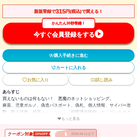
315
新規登録で
円(税込)で買える！
かんたん30秒登録！
今すぐ会員登録をする
購入手続きに進む
カートに入れる
お気に入り
試し読み
あらすじ
買えないものは何もない！ 悪魔のネットショッピング。
麻薬、児童ポルノ、偽造パスポート、偽札、個人情報、サイバー攻
撃、殺人請負、武器・・・・・・「秘匿通信技術」と「ビットコイ
ン」が生みだしたサイバー空間の深海にうごめく「無法地帯」の驚
もっと見る
愕の実態！ 私たちの生活を便利にしてくれるインターネットの奥
底には異様な世界があった。自分の家族や会社を守るための必読
クーポン対象
10%OFF
2026.08.11まで