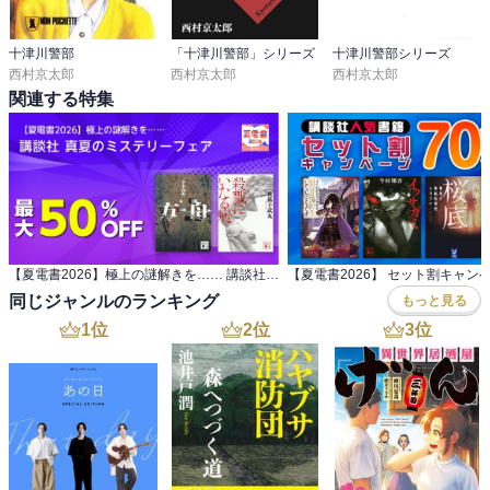
十津川警部
「十津川警部」シリーズ
十津川警部シリーズ
西村京太郎
西村京太郎
西村京太郎
関連する特集
【夏電書2026】極上の謎解きを…… 講談社 真夏のミステリーフェア
【夏電書2026】 セット割キャン
同じジャンルのランキング
もっと見る
1
位
2
位
3
位