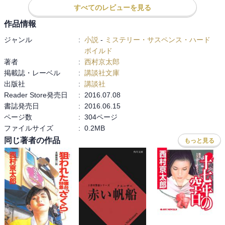
すべてのレビューを見る
着けないでしょう！
作品情報
ジャンル
:
小説
-
ミステリー・サスペンス・ハード
ボイルド
著者
:
西村京太郎
掲載誌・レーベル
:
講談社文庫
出版社
:
講談社
Reader Store発売日
:
2016.07.08
書誌発売日
:
2016.06.15
ページ数
:
304ページ
ファイルサイズ
:
0.2MB
同じ著者の作品
もっと見る