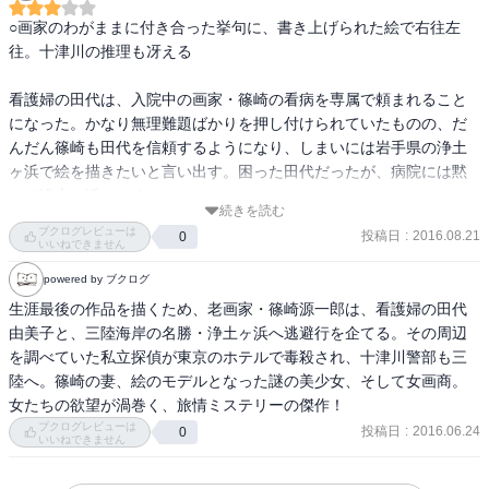
○画家のわがままに付き合った挙句に、書き上げられた絵で右往左
往。十津川の推理も冴える

看護婦の田代は、入院中の画家・篠崎の看病を専属で頼まれること
になった。かなり無理難題ばかりを押し付けられていたものの、だ
んだん篠崎も田代を信頼するようになり、しまいには岩手県の浄土
ヶ浜で絵を描きたいと言い出す。困った田代だったが、病院には黙
って浄土ヶ浜へいくことに。

続きを読む
浄土ヶ浜でも篠崎に振り回されっぱなしだったものの、浜で少女を
ブクログレビューは
投稿日
:
2016.08.21
0
見つけたのち精力的に絵を描くようになるが、描き上げたところで
いいねできません
持病で死んでしまった。描き上げた絵やマンションは遺言の通りに
powered by ブクログ
分けることになったが・・・

生涯最後の作品を描くため、老画家・篠崎源一郎は、看護婦の田代
一方田代は、病院が全く探そうとしていないことや、不審な男性が
由美子と、三陸海岸の名勝・浄土ヶ浜へ逃避行を企てる。その周辺
うろついていることも見つけたりしたが、実はその男性が後日殺さ
を調べていた私立探偵が東京のホテルで毒殺され、十津川警部も三
れていることを十津川が捜査しはじめる。私立探偵・橋本の力も借
陸へ。篠崎の妻、絵のモデルとなった謎の美少女、そして女画商。
りながら、少しずつ謎を解き明かしていく！

女たちの欲望が渦巻く、旅情ミステリーの傑作！
ブクログレビューは
投稿日
:
2016.06.24
0
浄土ヶ浜で出会う少女と、篠崎の妻、そして篠崎の妻も信頼を寄せ
いいねできません
る女画商。それぞれの欲望が複雑に絡み合い、終始事実が見えにく
く、読者も想像で進むしかないから、なかなかこの結論にはたどり