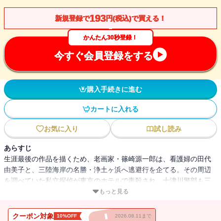
193
新規登録で
円(税込)で買える！
かんたん30秒登録！
今すぐ会員登録をする
購入手続きに進む
カートに入れる
お気に入り
試し読み
あらすじ
生涯最後の作品を描くため、老画家・篠崎源一郎は、看護婦の田代
由美子と、三陸海岸の名勝・浄土ヶ浜へ逃避行を企てる。その周辺
を調べていた私立探偵が東京のホテルで毒殺され、十津川警部も三
陸へ。篠崎の妻、絵のモデルとなった謎の美少女、そして女画商。
もっと見る
女たちの欲望が渦巻く、旅情ミステリーの傑作！
クーポン対象
10%OFF
2026.08.11まで