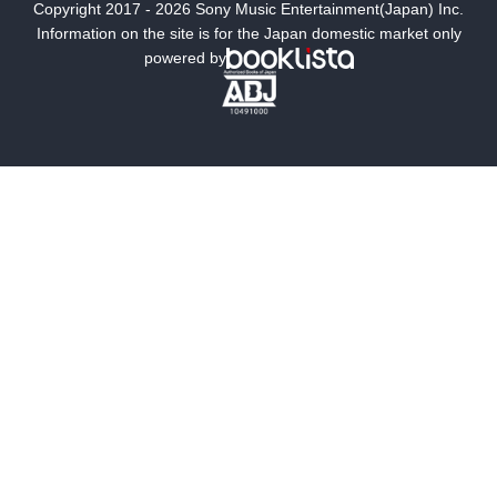
Copyright 2017 - 2026 Sony Music Entertainment(Japan) Inc.
ミステリー
SF
Information on the site is for the Japan domestic market only
powered by
歴史・時代小説
文学
雑誌
グラビア写真集
ボーイズラブ
ティーンズラブ
人文・思想・歴史
社会・政治・法律
ビジネス・経済
サイエンス・テクノロジー
コンピュータ・情報
くらし・家庭
料理・酒
ファッション・美容・ダイエット
ホビー&カルチャー
スポーツ・アウトドア
地図・ガイド
エンターテイメント