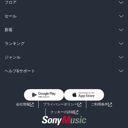
フロア
総合
コミック
セール
ラノベ
小説
総合
コミック
新着
雑誌・グラビア
ビジネス・実用
ラノベ
小説
総合
コミック
ランキング
BL・TL
雑誌・グラビア
ビジネス・実用
ラノベ
小説
総合
コミック
ジャンル
BL・TL
雑誌・グラビア
ビジネス・実用
ラノベ
小説
コミック
男性コミック
ヘルプ&サポート
BL・TL
雑誌・グラビア
ビジネス・実用
女性コミック
コミック誌
初めての方へ
ヘルプ
BL・TL
ライトノベル
男子向けラノベ
よくあるご質問
お問い合わせ
会社情報
プライバシーポリシー
ご利用条件
女子向けラノベ
小説
利用規約
クッキーの詳細
国内小説
海外小説