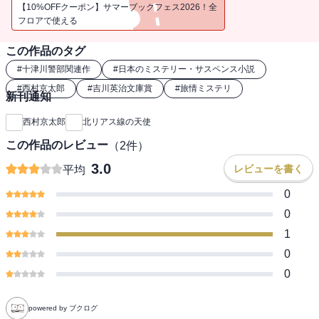
【10%OFFクーポン】サマーブックフェス2026！全
フロアで使える
この作品のタグ
#
十津川警部関連作
#
日本のミステリー・サスペンス小説
#
西村京太郎
#
吉川英治文庫賞
#
旅情ミステリ
新刊通知
西村京太郎
北リアス線の天使
この作品のレビュー
（
2
件）
3.0
レビューを書く
平均
0
0
1
0
0
powered by ブクログ