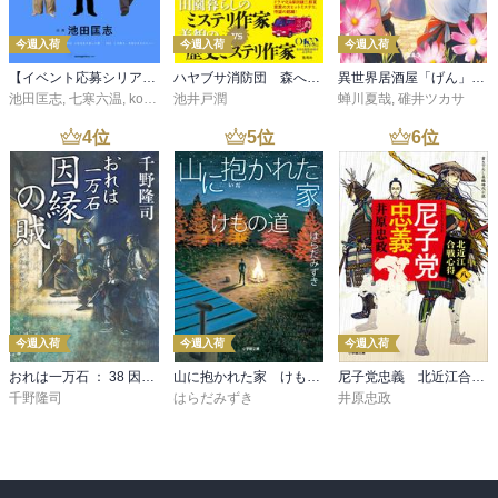
今週入荷
今週入荷
今週入荷
【イベント応募シリアルコード付】池田匡志出演・オーディオフォトブック「あの日」SPECIAL EDITION（音声／動画付）
ハヤブサ消防団 森へつづく道
異世界居酒屋「げん」三杯目
池田匡志
,
七寒六温
,
konoko58
池井戸潤
,
村崎キコ
蝉川夏哉
,
碓井ツカサ
4
位
5
位
6
位
今週入荷
今週入荷
今週入荷
おれは一万石 ： 38 因縁の賊
山に抱かれた家 けもの道
尼子党忠義 北近江合戦心得〈八〉
千野隆司
はらだみずき
井原忠政