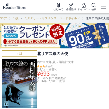
はじめて
会員登録
サインイン
検索
フロア
小説
ミステリー・サスペンス・ハードボイルド
北リアス線の天使
北リアス線の天使
小説
西村京太郎(著)
/
講談社文庫
(
2
)
レビューを書く
¥
693
(税込)
クーポン利用対象商品
2016年07月08日
配信