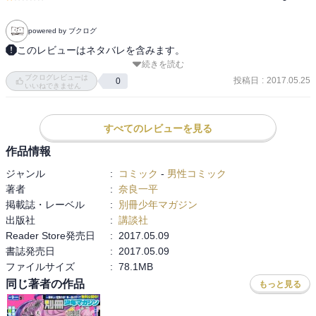
powered by ブクログ
このレビューはネタバレを含みます。
続きを読む
なんだか絵が整ってきてる。

ブクログレビューは
そしてこの巻はちょっと短絡的な感じがする。

投稿日
:
2017.05.25
0
いいねできません
１～２巻にあった、リルイが何を考えて行動しているかを察してハ
ジメが行動する、みたいな場面が少なく、普通の異世界の物語にな
ってる感じ。

すべてのレビューを見る
作品情報
ハジメの性格のワイルドさが出まくり。

ジャンル
:
コミック
-
男性コミック
たしかに睡眠時の攻撃はダメージ３倍だけど、討伐しか頭にないっ
著者
:
奈良一平
てのがもうね。

掲載誌・レーベル
:
別冊少年マガジン
討伐という選択肢が間違いだとは思わないけど、討伐しなかった場
出版社
:
講談社
合のリスクを語ってないから単に面倒臭いからってだけに見えちゃ
Reader Store発売日
:
2017.05.09
うんだよね。

書誌発売日
:
2017.05.09
下手に知能のある相手だと、むしろ討伐する方が後々禍根を残して
ファイルサイズ
:
78.1MB
危険になる場合だってあろうに。

同じ著者の作品
もっと見る
他にも、せっかく芸まで教えて他に使い道もありそうだったのに目
先の飢えを凌ぐために食料にしちゃうとかね。
