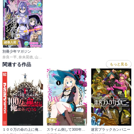
でも、それをしなかったらハジメは今頃は共同墓地の一員だったの
かもしれないんだろうね。

いも虫も結局潰れちゃったみたいだし、コミカルに見えて意外と殺
伐とした描写が目立つ巻だった。

続巻入荷
別冊少年マガジン
奈良一平
,
奈央晃徳
,
山川直輝
,
ＴＹＰＥ－ＭＯＯＮ
,
カワグチタケシ
,
氏家ト全
,
大
そしてオリーヴさんが可愛い。

関連する作品
もっと見る
ナタリーちゃんにも香水をお土産にしてあげれば良かったのに。

こんな田舎で地味な自分が香水なんて付けたって・・・なんて独り
言つぶやきながら実は内心浮かれちゃってたりしてな！

アニャちゃんにも香水を買ってあげて本人も自覚してなかった乙女
心を発芽させて・・・捗りますな！

「頑張れば誰だってできる仕事」っていうのは、裏を返すと頑張れ
ない人にはできない仕事なんだよね。

そして、その頑張るってのが実はハードルが高い。

予約
だから、それを頑張れるリルイは、それだけでもう立派な冒険者な
１００万の命の上に俺は立っている
スライム倒して300年、知らないうちにレベルMAXになってました
迷宮ブラックカンパニー
んだよね。