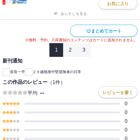
お気に入り
あらすじを見る
まとめてカート
※無料、予約、入荷通知のコンテンツはカートに追加されません。
1
2
3
新刊通知
奈良一平
２９歳独身中堅冒険者の日常
この作品のレビュー
（
1
件）
--
レビューを書く
平均
0
0
0
0
0