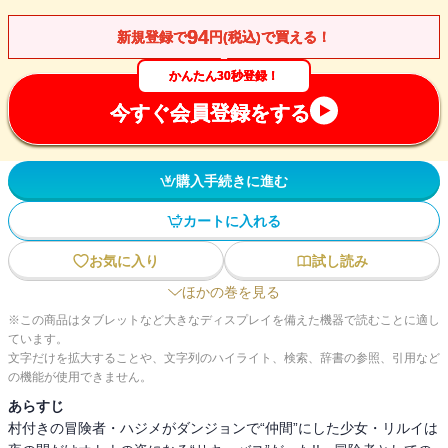
94
新規登録で
円(税込)で買える！
かんたん30秒登録！
今すぐ会員登録をする
購入手続きに進む
カートに入れる
お気に入り
試し読み
ほかの巻を見る
※この商品はタブレットなど大きなディスプレイを備えた機器で読むことに適し
ています。
文字だけを拡大することや、文字列のハイライト、検索、辞書の参照、引用など
の機能が使用できません。
あらすじ
村付きの冒険者・ハジメがダンジョンで“仲間”にした少女・リルイは