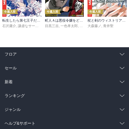
今週入荷
今週入荷
今週入荷
転生したら第七王子だったので、気ままに魔術を極めます（２４）
町人Ａは悪役令嬢をどうしても救いたい ～どぶと空と氷の姫君～１０【電子書店共通特典イラスト付】
杖と剣のウィストリア（１６）
石沢庸介
,
謙虚なサークル
,
メル。
目黒三吉
,
一色孝太郎
,
Parum
大森藤ノ
,
青井聖
フロア
総合
コミック
セール
ラノベ
小説
総合
コミック
新着
雑誌・グラビア
ビジネス・実用
ラノベ
小説
総合
コミック
ランキング
BL・TL
雑誌・グラビア
ビジネス・実用
ラノベ
小説
総合
コミック
ジャンル
BL・TL
雑誌・グラビア
ビジネス・実用
ラノベ
小説
コミック
男性コミック
ヘルプ&サポート