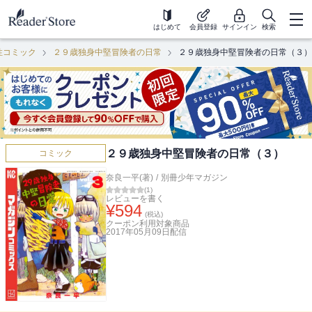
はじめて
会員登録
サインイン
検索
性コミック
２９歳独身中堅冒険者の日常
２９歳独身中堅冒険者の日常（３）
２９歳独身中堅冒険者の日常（３）
コミック
奈良一平(著)
/
別冊少年マガジン
(
1
)
レビューを書く
¥
594
(税込)
クーポン利用対象商品
2017年05月09日
配信