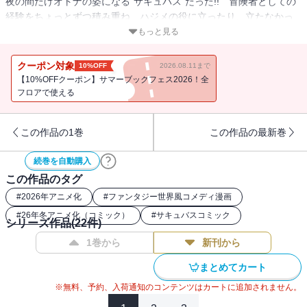
夜の間だけオトナの姿になる“サキュバス”だった!! 冒険者としての
経験をちょっとずつ積み重ね、ハジメの役に立ったり、立たなかっ
たり!??のリルイ。ハジメから買ってもらった謎の卵から新し
もっと見る
い“命”も産まれて、二人の共同生活はさらに賑やかに!!
クーポン対象
10%OFF
2026.08.11まで
【10%OFFクーポン】サマーブックフェス2026！全
フロアで使える
この作品の1巻
この作品の最新巻
続巻を自動購入
この作品のタグ
#
2026年アニメ化
#
ファンタジー世界風コメディ漫画
#
26年冬アニメ化（コミック）
#
サキュバスコミック
シリーズ作品(
22
件)
1巻から
新刊から
まとめてカート
※無料、予約、入荷通知のコンテンツはカートに追加されません。