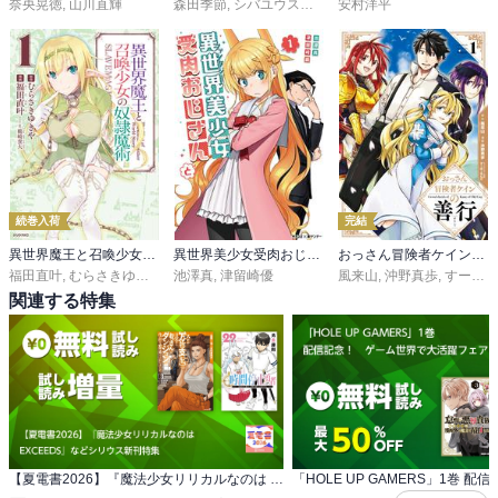
奈央晃徳
,
山川直輝
森田季節
,
シバユウスケ
,
紅緒
安村洋平
続巻入荷
完結
異世界魔王と召喚少女の奴隷魔術
異世界美少女受肉おじさんと
おっさん冒険者ケインの善行
福田直叶
,
むらさきゆきや
,
鶴崎貴大
池澤真
,
津留崎優
風来山
,
沖野真歩
,
すーぱーぞんび
関連する特集
【夏電書2026】『魔法少女リリカルなのは EXCEEDS』などシリウス新刊特集