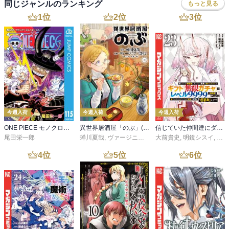
同じジャンルのランキング
もっと見る
1
位
2
位
3
位
今週入荷
今週入荷
今週入荷
ONE PIECE モノクロ版 115
異世界居酒屋「のぶ」(22)
信じていた仲間達にダンジョン奥地で殺されかけたがギフト『無限ガチャ』でレベル９９９９の仲間達を手に入れて元パーティーメンバーと世界に復讐＆『ざまぁ！』します！（２３）
尾田栄一郎
蝉川夏哉
,
ヴァージニア二等兵
大前貴史
,
転
,
明鏡シスイ
,
ｔｅ
4
位
5
位
6
位