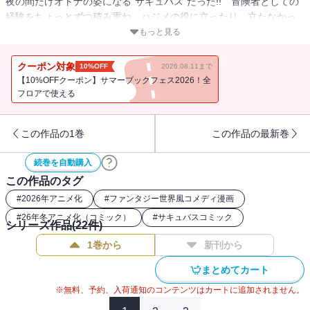
夜の間だけオトナの姿になる“サキュバス”だった!! 冒険者としての
経験をちょっとずつ積み重ね、ハジメの役に立ったり、立たなかっ
たり!??のリルイ。ハジメから買ってもらった謎の卵から新し
もっと見る
い“命”も産まれて、二人の共同生活はさらに賑やかに!!
クーポン対象
10%OFF
2026.08.11まで
【10%OFFクーポン】サマーブックフェス2026！全
フロアで使える
この作品の1巻
この作品の最新巻
続巻を自動購入
この作品のタグ
#
2026年アニメ化
#
ファンタジー世界風コメディ漫画
#
26年冬アニメ化（コミック）
#
サキュバスコミック
シリーズ作品(
22
件)
1巻から
新刊から
まとめてカート
※無料、予約、入荷通知のコンテンツはカートに追加されません。