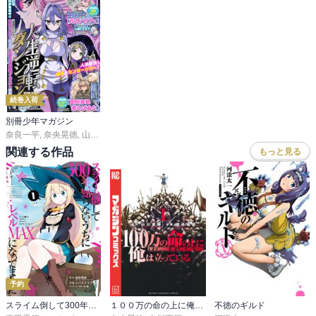
でも、それをしなかったらハジメは今頃は共同墓地の一員だったの
かもしれないんだろうね。

いも虫も結局潰れちゃったみたいだし、コミカルに見えて意外と殺
伐とした描写が目立つ巻だった。

続巻入荷
別冊少年マガジン
奈良一平
,
奈央晃徳
,
山川直輝
,
ＴＹＰＥ－ＭＯＯＮ
,
カワグチタケシ
,
氏家ト全
,
大
そしてオリーヴさんが可愛い。

関連する作品
もっと見る
ナタリーちゃんにも香水をお土産にしてあげれば良かったのに。

こんな田舎で地味な自分が香水なんて付けたって・・・なんて独り
言つぶやきながら実は内心浮かれちゃってたりしてな！

アニャちゃんにも香水を買ってあげて本人も自覚してなかった乙女
心を発芽させて・・・捗りますな！

「頑張れば誰だってできる仕事」っていうのは、裏を返すと頑張れ
ない人にはできない仕事なんだよね。

そして、その頑張るってのが実はハードルが高い。

予約
だから、それを頑張れるリルイは、それだけでもう立派な冒険者な
スライム倒して300年、知らないうちにレベルMAXになってました
１００万の命の上に俺は立っている
不徳のギルド
んだよね。