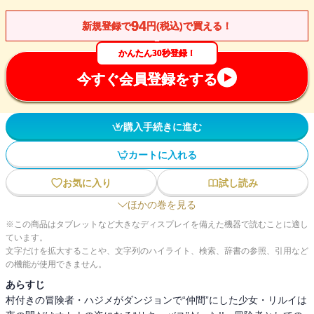
94
新規登録で
円(税込)で買える！
かんたん30秒登録！
今すぐ会員登録をする
購入手続きに進む
カートに入れる
お気に入り
試し読み
ほかの巻を見る
※この商品はタブレットなど大きなディスプレイを備えた機器で読むことに適し
ています。
文字だけを拡大することや、文字列のハイライト、検索、辞書の参照、引用など
の機能が使用できません。
あらすじ
村付きの冒険者・ハジメがダンジョンで“仲間”にした少女・リルイは