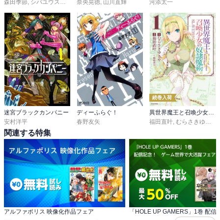
森田季節
,
シバユウスケ
,
紅緒
奈央晃徳
,
山川直輝
河添太一
続巻入荷
迷宮ブラックカンパニー
ディーふらぐ！
異世界魔王と召喚少女の奴隷魔術
安村洋平
春野友矢
福田直叶
,
むらさきゆきや
,
関連する特集
アルファポリス 映像化作品フェア