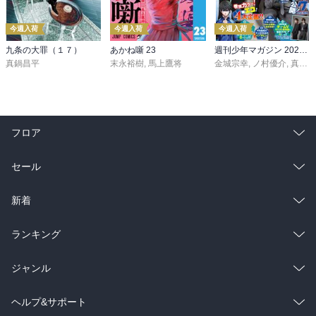
今週入荷
今週入荷
今週入荷
九条の大罪（１７）
あかね噺 23
週刊少年マガジン 2026年36・37号[2026年8月5日発売]
真鍋昌平
末永裕樹
,
馬上鷹将
金城宗幸
,
ノ村優介
,
真島ヒロ
フロア
総合
コミック
セール
ラノベ
小説
総合
コミック
新着
雑誌・グラビア
ビジネス・実用
ラノベ
小説
総合
コミック
ランキング
BL・TL
雑誌・グラビア
ビジネス・実用
ラノベ
小説
総合
コミック
ジャンル
BL・TL
雑誌・グラビア
ビジネス・実用
ラノベ
小説
コミック
男性コミック
ヘルプ&サポート