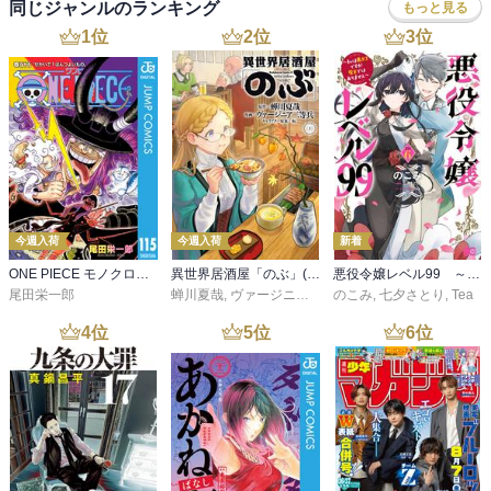
同じジャンルのランキング
もっと見る
1
位
2
位
3
位
今週入荷
今週入荷
新着
ONE PIECE モノクロ版 115
異世界居酒屋「のぶ」(22)
悪役令嬢レベル99 ～私は裏ボスですが魔王ではありません～ その６
尾田栄一郎
蝉川夏哉
,
ヴァージニア二等兵
のこみ
,
転
,
七夕さとり
,
Tea
4
位
5
位
6
位