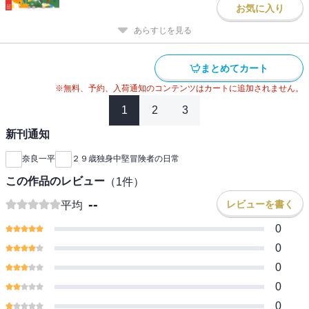
お気に入り
あらすじを見る
まとめてカート
※無料、予約、入荷通知のコンテンツはカートに追加されません。
1
2
3
新刊通知
奈良一平
２９歳独身中堅冒険者の日常
この作品のレビュー
（
1
件）
--
レビューを書く
平均
0
0
0
0
0