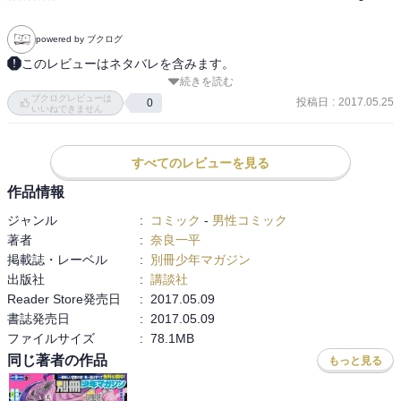
powered by ブクログ
このレビューはネタバレを含みます。
続きを読む
なんだか絵が整ってきてる。

ブクログレビューは
そしてこの巻はちょっと短絡的な感じがする。

投稿日
:
2017.05.25
0
いいねできません
１～２巻にあった、リルイが何を考えて行動しているかを察してハ
ジメが行動する、みたいな場面が少なく、普通の異世界の物語にな
ってる感じ。

すべてのレビューを見る
作品情報
ハジメの性格のワイルドさが出まくり。

ジャンル
:
コミック
-
男性コミック
たしかに睡眠時の攻撃はダメージ３倍だけど、討伐しか頭にないっ
著者
:
奈良一平
てのがもうね。

掲載誌・レーベル
:
別冊少年マガジン
討伐という選択肢が間違いだとは思わないけど、討伐しなかった場
出版社
:
講談社
合のリスクを語ってないから単に面倒臭いからってだけに見えちゃ
Reader Store発売日
:
2017.05.09
うんだよね。

書誌発売日
:
2017.05.09
下手に知能のある相手だと、むしろ討伐する方が後々禍根を残して
ファイルサイズ
:
78.1MB
危険になる場合だってあろうに。

同じ著者の作品
もっと見る
他にも、せっかく芸まで教えて他に使い道もありそうだったのに目
先の飢えを凌ぐために食料にしちゃうとかね。
