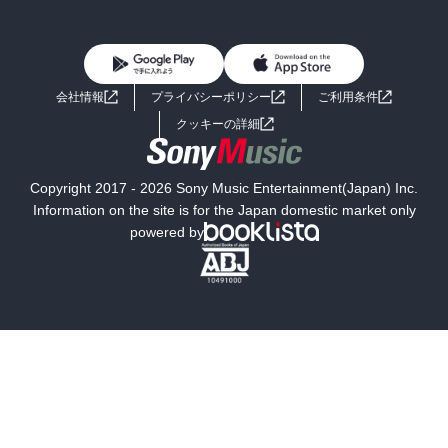
BL・TL
雑誌・グラビア
ビジネス・実用
女性コミック
コミック誌
初めての方へ
ヘルプ
BL・TL
ライトノベル
男子向けラノベ
よくあるご質問
お問い合わせ
会社情報
プライバシーポリシー
ご利用条件
女子向けラノベ
小説
利用規約
クッキーの詳細
国内小説
海外小説
Copyright 2017 - 2026 Sony Music Entertainment(Japan) Inc.
ミステリー
SF
Information on the site is for the Japan domestic market only
powered by
歴史・時代小説
文学
雑誌
グラビア写真集
ボーイズラブ
ティーンズラブ
人文・思想・歴史
社会・政治・法律
ビジネス・経済
サイエンス・テクノロジー