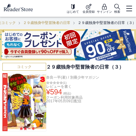
はじめて
会員登録
サインイン
検索
性コミック
２９歳独身中堅冒険者の日常
２９歳独身中堅冒険者の日常（３）
２９歳独身中堅冒険者の日常（３）
コミック
奈良一平(著)
/
別冊少年マガジン
(
1
)
レビューを書く
¥
594
(税込)
クーポン利用対象商品
2017年05月09日
配信