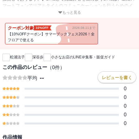
マートフォンでリアルタイムのコミュニケーションを行うためのイ
ンスタントメッセンジャーです。現在、利用者数は急増しており
もっと見る
4,700万人を超え、全世界でも3億人を突破しました。国内ではO2O
ビジネスの切り札として注目されており、実店舗をかまえる企業
クーポン対象
10%OFF
2026.08.11まで
は、TwitterやFacebookよりもリーチ度の高いLINEを利用した集客や
【10%OFFクーポン】サマーブックフェス2026！全
販促に乗り出してきています。本書は、実店舗をかまえる方に向け
フロアで使える
新刊通知
て、LINE＠を利用した集客・販促手法をまとめた書籍です。「実店
舗への集客の際にどのように利用するのか知りたい」「リピート客
松浦法子
深谷歩
小さなお店のLINE＠集客・販促ガイド
の創出にどう利用すればよいのか」「クチコミによる新規集客を図
りたい」「クーポンを配布する際にPUSH率を上げたい」など、お店
この作品のレビュー
（
0
件）
の集客や販促につながるLINE＠の活用方法をまとめた書籍です。手
--
レビューを書く
平均
間暇かけずにサッと効果的な集客・販促をしたいという実店舗の担
当者の方必携の1冊です。※本電子書籍は同名出版物を底本として作
0
成しました。記載内容は印刷出版当時のものです。※印刷出版再現
0
のため電子書籍としては不要な情報を含んでいる場合があります。
0
※印刷出版とは異なる表記・表現の場合があります。予めご了承く
0
ださい。
0
作品情報