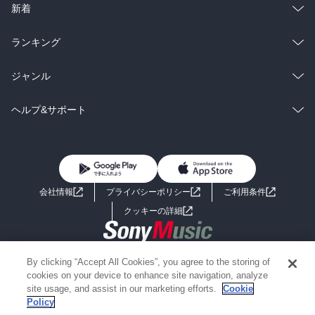
ラノベ
小説
総合
コミック
新着
雑誌・グラビア
ビジネス・実用
ラノベ
小説
総合
コミック
ランキング
BL・TL
雑誌・グラビア
ビジネス・実用
ラノベ
小説
総合
コミック
ジャンル
BL・TL
雑誌・グラビア
ビジネス・実用
ラノベ
小説
コミック
男性コミック
ヘルプ&サポート
BL・TL
雑誌・グラビア
ビジネス・実用
女性コミック
コミック誌
初めての方へ
ヘルプ
BL・TL
ライトノベル
男子向けラノベ
よくあるご質問
お問い合わせ
会社情報
プライバシーポリシー
ご利用条件
女子向けラノベ
小説
利用規約
クッキーの詳細
国内小説
海外小説
Copyright 2017 - 2026 Sony Music Entertainment(Japan) Inc.
By clicking “Accept All Cookies”, you agree to the storing of
ミステリー
SF
Information on the site is for the Japan domestic market only
cookies on your device to enhance site navigation, analyze
powered by
site usage, and assist in our marketing efforts.
Cookie
Policy
歴史・時代小説
文学