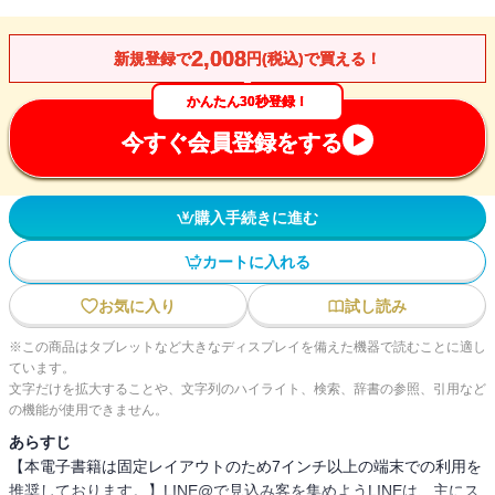
2,008
新規登録で
円(税込)で買える！
かんたん30秒登録！
今すぐ会員登録をする
購入手続きに進む
カートに入れる
お気に入り
試し読み
※この商品はタブレットなど大きなディスプレイを備えた機器で読むことに適し
ています。
文字だけを拡大することや、文字列のハイライト、検索、辞書の参照、引用など
の機能が使用できません。
あらすじ
【本電子書籍は固定レイアウトのため7インチ以上の端末での利用を
推奨しております。】LINE@で見込み客を集めようLINEは、主にス