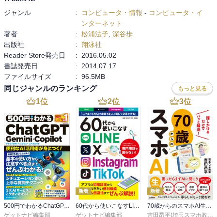
ジャンル
:
コンピュータ・情報
-
コンピュータ・イ
ンターネット
著者
:
松浦法子
,
深谷歩
出版社
:
翔泳社
Reader Store発売日
:
2016.05.02
書誌発売日
:
2014.07.17
ファイルサイズ
:
96.5MB
同じジャンルのランキング
もっと見る
1
位
2
位
3
位
新着
新着
500円でわかるChatGPT・Gemini・Copilot
60代から使いこなすLINE・X・Instagram・TikTok
70歳からのスマホAI生活 話しかけるだけでパッと解決！
ゲットナビ編集部
ゲットナビ編集部
吉田昂平(埼玉スマホ教室)