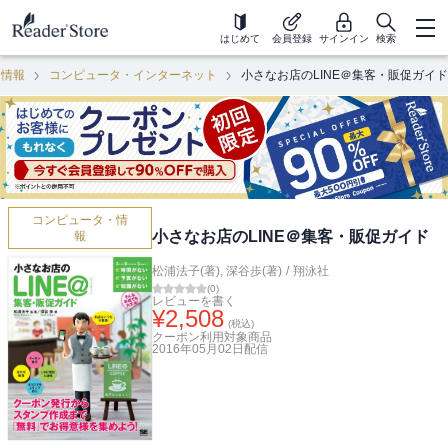
はじめて
会員登録
サインイン
検索
・情報
コンピュータ・インターネット
小さなお店のLINE＠集客・販促ガイド
コンピュータ・情
小さなお店のLINE＠集客・販促ガイド
報
松浦法子(著)
,
深谷歩(著)
/
翔泳社
(
0
)
レビューを書く
¥
2,508
(税込)
クーポン利用対象商品
2016年05月02日
配信