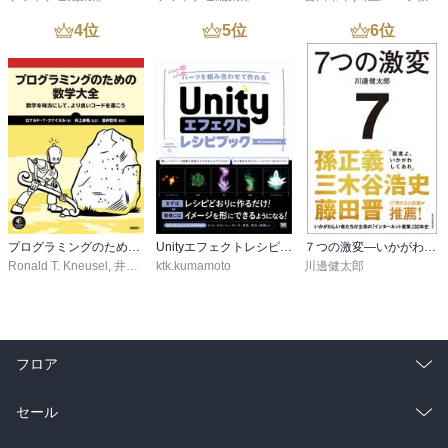
4
位
5
位
6
位
プログラミングのための数学大全
Unityエフェクトレシピブック パーツを組み合わせて作れる
７つの激変―いかがわしい者たちが主役の「インターネット産業」３０年史
Ronald T. Kneusel
,
井上卓馬
ktk.kumamoto
,
金井哲夫
川邊健太郎
フロア
総合
コミック
セール