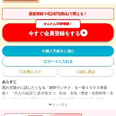
424
新規登録で
円(税込)で買える！
かんたん30秒登録！
今すぐ会員登録をする
購入手続きに進む
カートに入れる
お気に入り
試し読み
あらすじ
思わず誰かに話したくなる「雑学ウンチク」を一挙１０００本収
録！ “大人の会話”に必ず役立つ、社会・文化・歴史・自然科学・生
活・スポーツなど幅広いジャンルのネタが楽しめるお買い得の一
冊！
もっと見る