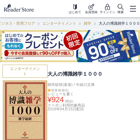
はじめて
会員登録
サインイン
検索
ビジネス・実用フロア
エンターテイメント
雑学
大人の博識雑学１０００
エンターテイメン
大人の博識雑学１０００
ト
雑学総研(著者)
/
中経の文庫
(
1
)
レビューを書く
¥
924
(税込)
クーポン利用対象商品
2016年04月15日
配信