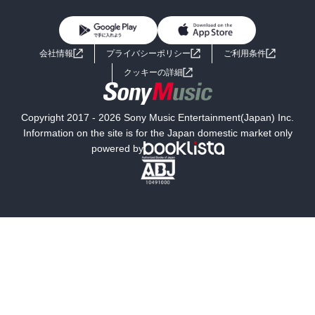
雑誌・グラビア
ビジネス・実用
女性コミック
コミック誌
初めての方へ
ヘルプ
BL・TL
ライトノベル
男子向けラノベ
よくあるご質問
お問い合わせ
会社情報
プライバシーポリシー
ご利用条件
女子向けラノベ
小説
利用規約
クッキーの詳細
国内小説
海外小説
Copyright 2017 - 2026 Sony Music Entertainment(Japan) Inc.
ミステリー
SF
Information on the site is for the Japan domestic market only
powered by
歴史・時代小説
文学
雑誌
グラビア写真集
ボーイズラブ
ティーンズラブ
人文・思想・歴史
社会・政治・法律
ビジネス・経済
サイエンス・テクノロジー