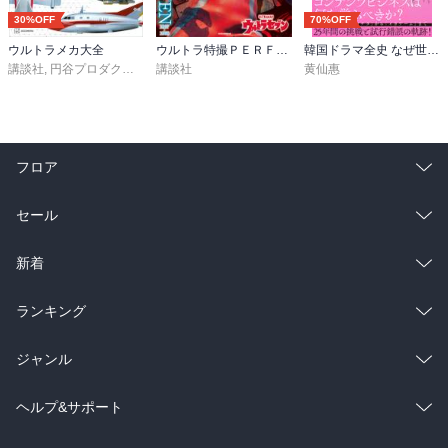
30%OFF
70%OFF
ウルトラメカ大全
ウルトラ特撮ＰＥＲＦＥＣＴ ＭＯＯＫ ｖｏｌ．１ ウルトラセブン
韓国ドラマ全史 なぜ世界的ヒットを連発できるのか？
講談社
,
円谷プロダクション
講談社
黄仙惠
フロア
総合
コミック
セール
ラノベ
小説
総合
コミック
新着
雑誌・グラビア
ビジネス・実用
ラノベ
小説
総合
コミック
ランキング
BL・TL
雑誌・グラビア
ビジネス・実用
ラノベ
小説
総合
コミック
ジャンル
BL・TL
雑誌・グラビア
ビジネス・実用
ラノベ
小説
コミック
男性コミック
ヘルプ&サポート
BL・TL