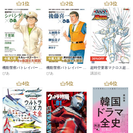
　■７　「こどもの日」は母に感謝する日！？

1
位
2
位
3
位
　■８　鉄道会社は「鉄」という漢字を嫌う！？

　■９　「猫は魚が大好物」というのは誤解だった！

　■１０　人は、南極では風邪を引かない！？

男性が美容室でカットするのは違法だった!　アメリカでは履歴書に
写真を貼らない!?　「OK」の正体…　等々、面白ネタ、驚愕ネタ、
お役立ちネタといった、思わず誰かに話したくなる雑学の数々を一
挙収録! 

今週入荷
今週入荷
30%OFF
機動警察パトレイバー シバシゲオぴあ
機動警察パトレイバー 後藤喜一ぴあ
超時空要塞マクロス超百科
本書の中でも「諸説ある…」と紹介されているモノも目立ち、真実
ぴあ
ぴあ
講談社
とは言い切れないような眉唾モノも含まれていたし、知らなくても
何も困らないモノばかりでしたが、気分転換として読むのにちょう
4
位
5
位
6
位
ど良い内容でしたね、、、

半世紀以上生きていても、知らないことは沢山あるんだなー　と改
めて感じました…　それ以上でも、それ以下でもない、そんな一冊
でしたね。