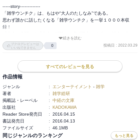
-----story-------------

「雑学ウンチク」は、もはや“大人のたしなみ”である。

思わず誰かに話したくなる「雑学ウンチク」を一挙１０００本収
録！

「大人の会話」や「大人の雑談」に必ず役立つはずの、社会・文
続きを読む
化・歴史・自然科学・生活・スポーツなど幅広いジャンルのネタが
ブクログレビューは
投稿日
:
2022.03.29
0
まとめて楽しめる“大人必携”の一冊です！

いいねできません
-----------------------

すべてのレビューを見る
珍談奇談の類から、学術的に検証された知識まで、種々雑多な話題
をわかりやすい形で世に発表する集団・雑学総研が編纂した、暇つ
作品情報
ぶしにピッタリの一冊です。

ジャンル
:
エンターテイメント
-
雑学
著者
:
雑学総研
　■１　自由の女神像のモデルはアラブ人だった！

掲載誌・レーベル
:
中経の文庫
　■２　今から２００年前の浮世絵に東京スカイツリーが描かれてい
出版社
:
KADOKAWA
た！

Reader Store発売日
:
2016.04.15
　■３　『サザエさん』の視聴率が株価を左右している！？

書誌発売日
:
2016.04.13
　■４　自転車はそもそもなぜ「ちゃりんこ」と呼ばれるのか？

ファイルサイズ
:
46.1MB
　■５　沖縄だけ、ＮＨＫ受信料が安い！

同じジャンルのランキング
もっと見る
　■６　「×」を「ペケ」と読む謎
