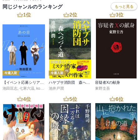
同じジャンルのランキング
もっと見る
1
位
2
位
3
位
今週入荷
今週入荷
【イベント応募シリアルコード付】池田匡志出演・オーディオフォトブック「あの日」SPECIAL EDITION（音声／動画付）
ハヤブサ消防団 森へつづく道
容疑者Xの献身
池田匡志
,
七寒六温
,
konoko58
池井戸潤
,
村崎キコ
東野圭吾
4
位
5
位
6
位