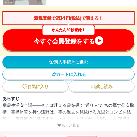
204
新規登録で
円(税込)で買える！
かんたん30秒登録！
今すぐ会員登録をする
購入手続きに進む
カートに入れる
お気に入り
試し読み
あらすじ
幽霊生活安全課――そこは迷える霊を導く“送り人”たちの属す公安機
構。霊媒体質を持つ遠野は、霊の過去を見抜ける九里とコンビを結
成！ 事件解決に邁進する・・・・・・はずが、相棒はいい加減を
絵に描いたような男で！？
もっと見る