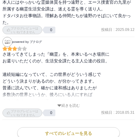
本人にはやっかいな霊媒体質を持つ遠野と、エース捜査官の九里が
所属する幽霊生活安全課は、迷える霊を導く送り人。

ドタバタお仕事物語。理解ある仲間たちが遠野のそばにいて良かっ
た。
ブクログレビューは
投稿日
:
2025.09.12
0
いいねできません
powered by ブクログ
さ迷ってきてしまった『幽霊』を、本来いるべき場所に

お還りいただくのが、生活安全課たる主人公達の役目。

連続短編になっていて、この世界がどういう感じで

どういう決まりがあるのか、が分かってきます。

普通に読んでいて、確かに違和感はありましたが

多数決の世界というか、後ろにいる人にすれば

自分が表で、こちらが裏、になるわけで。

続きを読む
ブクログレビューは
投稿日
:
2018.05.31
0
そんな衝撃（？）な１話目の次の２話目も

いいねできません
これまた違和感がありました。

一体どういう事なのか、と思っていたら…な落ち。

すべてのレビューを見る
いや、一番の落ちは、事件解決後、ですが。
