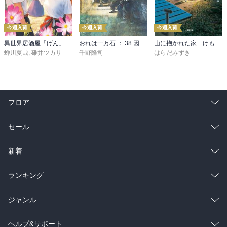
今週入荷
今週入荷
今週入荷
異世界居酒屋「げん」三杯目
おれは一万石 ： 38 因縁の賊
山に抱かれた家 けもの道
蝉川夏哉
,
碓井ツカサ
千野隆司
はらだみずき
フロア
総合
コミック
セール
ラノベ
小説
総合
コミック
新着
雑誌・グラビア
ビジネス・実用
ラノベ
小説
総合
コミック
ランキング
BL・TL
雑誌・グラビア
ビジネス・実用
ラノベ
小説
総合
コミック
ジャンル
BL・TL
雑誌・グラビア
ビジネス・実用
ラノベ
小説
コミック
男性コミック
ヘルプ&サポート