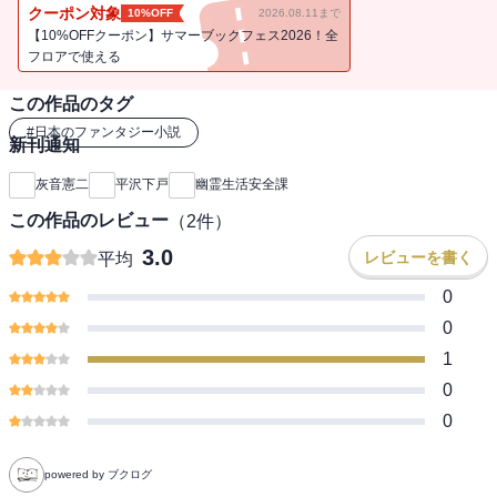
クーポン対象
10%OFF
2026.08.11まで
【10%OFFクーポン】サマーブックフェス2026！全
フロアで使える
この作品のタグ
#
日本のファンタジー小説
新刊通知
灰音憲二
平沢下戸
幽霊生活安全課
この作品のレビュー
（
2
件）
3.0
レビューを書く
平均
0
0
1
0
0
powered by ブクログ