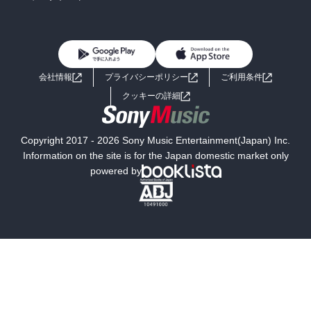
BL・TL
雑誌・グラビア
ビジネス・実用
女性コミック
コミック誌
初めての方へ
ヘルプ
BL・TL
ライトノベル
男子向けラノベ
よくあるご質問
お問い合わせ
会社情報
プライバシーポリシー
ご利用条件
女子向けラノベ
小説
利用規約
クッキーの詳細
国内小説
海外小説
Copyright 2017 - 2026 Sony Music Entertainment(Japan) Inc.
ミステリー
SF
Information on the site is for the Japan domestic market only
powered by
歴史・時代小説
文学
雑誌
グラビア写真集
ボーイズラブ
ティーンズラブ
人文・思想・歴史
社会・政治・法律