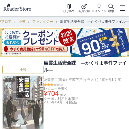
はじめて
会員登録
サインイン
検索
説フロア
小説
ファンタジー
幽霊生活安全課 ―かくりよ事件ファイル―
幽霊生活安全課 ―かくりよ事件ファイ
ル―
小説
灰音憲二(著者)
,
平沢下戸(イラスト)
/
富士見L文庫
(
2
)
レビューを書く
¥
704
(税込)
クーポン利用対象商品
2016年04月15日
配信