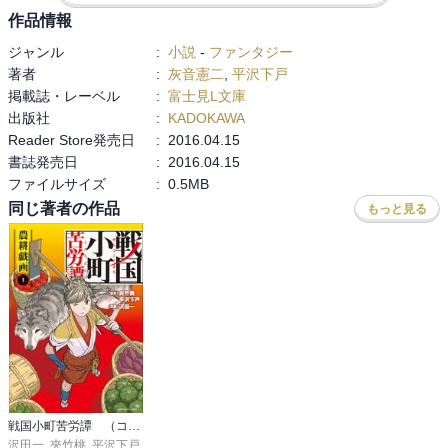
本当に、何のために奔走したか！　と言いたくなるほど

作品情報
えへｗ　な感じの落ちでした…ｗ

ジャンル
:
小説
-
ファンタジー
著者
:
灰音憲二
,
平沢下戸
その後の３話は、誰が子供を想っているのか、な感じで

掲載誌・レーベル
:
富士見L文庫
後悔後に立たず、な感じです。

出版社
:
KADOKAWA
想うのは大事ですが、自分のを…あちらのルールを

Reader Store発売日
:
2016.04.15
振りかざされてもどうしようもないです。

書誌発売日
:
2016.04.15
そんな３話から実は引きずってます、な４話目。

ファイルサイズ
:
0.5MB
３話目に多少そんな気がするフラグは

同じ著者の作品
もっと見る
立ちまくってましたけど。

強引につじつま合わせが行われましたが

繋がるように信じれたのは、一か八か感が

凄かったですけど、後で考えると（笑）

最後の、おざなりな事情聴取が面白かったです。
戦国小町苦労譚 （コミック）
沢田一
,
夾竹桃
,
平沢下戸