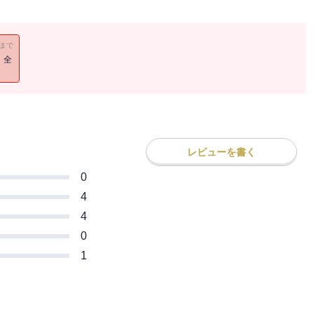
11まで
！全
レビューを書く
0
4
4
0
1