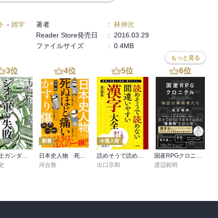
ト
-
雑学
著者
:
林伸次
Reader Store発売日
:
2016.03.29
ファイルサイズ
:
0.4MB
もっと見る
3
位
4
位
5
位
6
位
新着
今週入荷
機動戦士ガンダム ジオン軍事技術の系譜 ジオン軍の失敗 U.C.0079
日本史人物 死ぬほど痛いかすり傷
読めそうで読めない間違いやすい漢字 大全
国産RPGクロニクル 物語の革命者たち
史
河合敦
出口宗和
渡辺範明