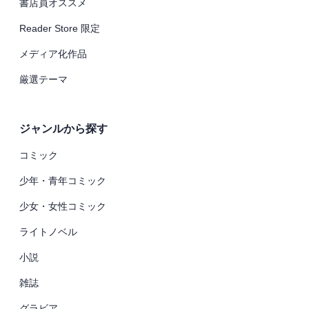
書店員オススメ
Reader Store 限定
メディア化作品
厳選テーマ
ジャンルから探す
コミック
少年・青年コミック
少女・女性コミック
ライトノベル
小説
雑誌
グラビア