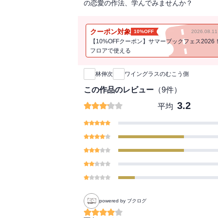
の恋愛の作法、学んでみませんか？
クーポン対象
10%OFF
2026.08.
【10%OFFクーポン】サマーブックフェス2026
フロアで使える
新刊通知
林伸次
ワイングラスのむこう側
この作品のレビュー
（
9
件）
3.2
平均
powered by ブクログ