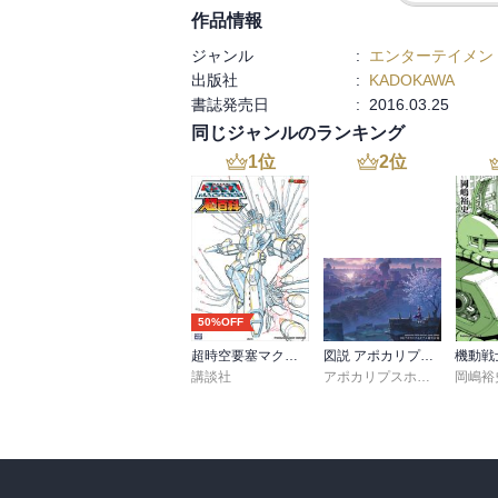
作品情報
ジャンル
:
エンターテイメン
出版社
:
KADOKAWA
書誌発売日
:
2016.03.25
同じジャンルのランキング
1
位
2
位
50%OFF
超時空要塞マクロス超百科
図説 アポカリプスホテル運営記録
講談社
アポカリプスホテル製作委員会
岡嶋裕