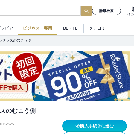
詳細検索
はじ
グラビア
ビジネス
・実用
BL・TL
タテヨミ
ングラスのむこう側
スのむこう側
DOKAWA
購入手続きに進む