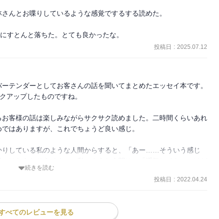
さんとお喋りしているような感覚でするする読めた。

心にすとんと落ちた。とても良かったな。
投稿日
:
2025.07.12
ーテンダーとしてお客さんの話を聞いてまとめたエッセイ本です。

ックアップしたものですね。

るお客様の話は楽しみながらサクサク読めました。二時間くらいあれ
ではありますが、これでちょうど良い感じ。

かりしている私のような人間からすると、「あー……そういう感じ
考にはならなそうです。（私のような人間は、「浮気してもいいけど
続きを読む
……笑）

投稿日
:
2022.04.24
自分に必要なところだけ拾って、他は忘れるタイプの本ですね。

だなと思った方にはお薦めできるかな？
すべてのレビューを見る