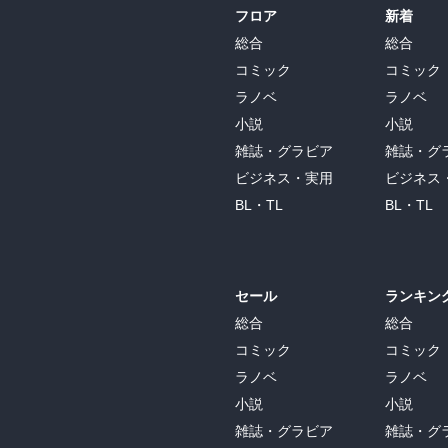
フロア
新着
総合
総合
コミック
コミック
ラノベ
ラノベ
小説
小説
雑誌・グラビア
雑誌・グ
ビジネス・実用
ビジネス
BL・TL
BL・TL
セール
ランキン
総合
総合
コミック
コミック
ラノベ
ラノベ
小説
小説
雑誌・グラビア
雑誌・グ