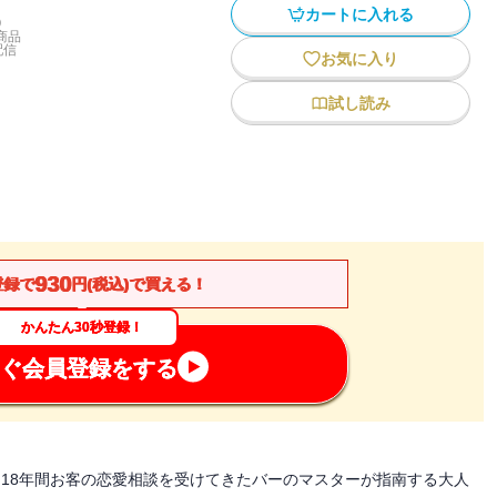
カートに入れる
)
商品
配信
お気に入り
試し読み
930
登録で
円(税込)で買える！
かんたん30秒登録！
ぐ会員登録をする
化！ 18年間お客の恋愛相談を受けてきたバーのマスターが指南する大人