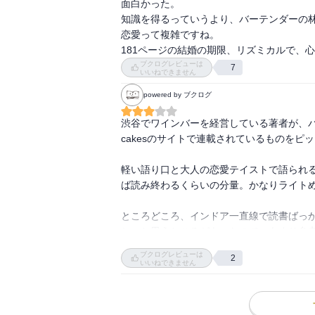
面白かった。

知識を得るっていうより、バーテンダーの林
恋愛って複雑ですね。

181ページの結婚の期限、リズミカルで、
ブクログレビューは
7
いいねできません
powered by ブクログ
渋谷でワインバーを経営している著者が、バ
cakesのサイトで連載されているものをピ
軽い語り口と大人の恋愛テイストで語られ
ば読み終わるくらいの分量。かなりライトめ
ところどころ、インドア一直線で読書ばっ
ね」と思うところがあったので、あまり参
家庭壊さないでね」なんて絶対言いたくない
ブクログレビューは
2
参考にするためではなく、楽しんで読んで、
いいねできません
cakes のサイトをチラ見して、面白そう