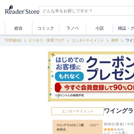
総合
コミック
ラノベ
小説
雑誌・
TOP(総合)
ビジネス・実用フロア
エンターテイメント
雑学
ワイ
ワイングラ
エンターテイメント
林伸次(著者)
/
KA
(
9
)
レビューを書く