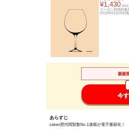
¥
1,430
(税込
クーポン利用対象
2016年03月29日
新規
今す
あらすじ
cakes歴代閲覧数No.1連載が電子書籍