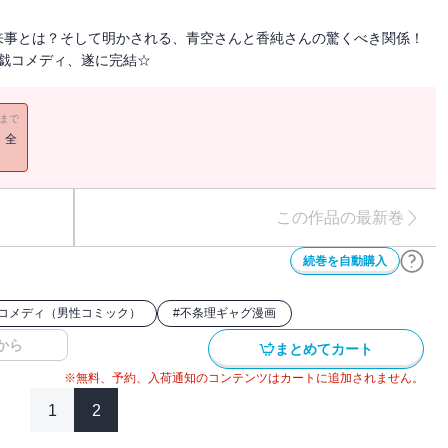
来事とは？そして明かされる、青空さんと香純さんの驚くべき関係！
戯コメディ、遂に完結☆
11まで
！全
この作品の最新巻
続巻を自動購入
コメディ（男性コミック）
#
不条理ギャグ漫画
から
まとめてカート
※無料、予約、入荷通知のコンテンツはカートに追加されません。
1
2