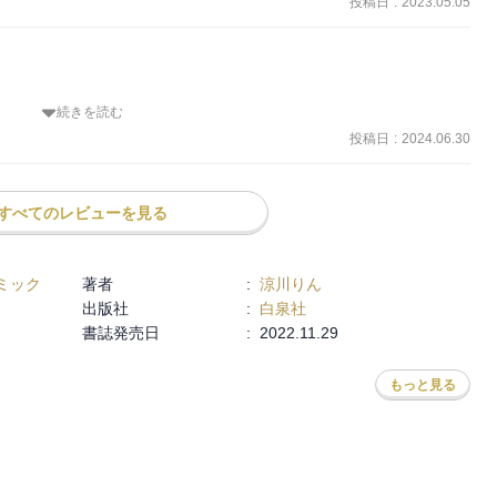
投稿日
:
2023.05.05
続きを読む
くコメディだったが、後半は新聞部や美術部がメインとなって話が進
投稿日
:
2024.06.30
やあそ研が脇役みたいになってた。面白くないわけではないけど、あ
だった。

ィではないというか、ヤバそうな草を吸ってたり体に寄生虫を入れた
すべてのレビューを見る
くて正直読み進めるのを躊躇った。

で多少は中和されてたのでなんとか最後まで読めた。
ミック
著者
:
涼川りん
出版社
:
白泉社
書誌発売日
:
2022.11.29
もっと見る