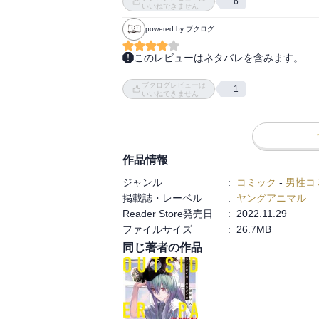
6
いいねできません
powered by ブクログ
このレビューはネタバレを含みます。
あそびあそばせ完結！

ブクログレビューは
最初はあそ研の3人がわちゃわちゃやって
1
いいねできません
んでく回が増え、ラスト3巻くらいはもは
そ研の雰囲気とかが好きだったから少し残念
美術部に関してはもうなんというかコメデ
り、面白いより怖いが圧倒的に勝つ展開が多
作品情報
けど、あそ研（特にオリヴィア）のおかげ
ジャンル
:
コミック
-
男性コ
掲載誌・レーベル
:
ヤングアニマル
Reader Store発売日
:
2022.11.29
ファイルサイズ
:
26.7MB
同じ著者の作品