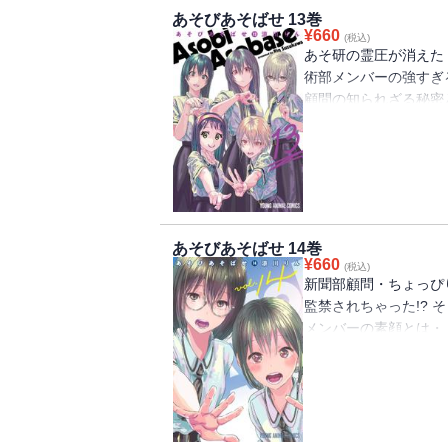
あそびあそばせ 13巻
¥
660
(税込)
あそ研の霊圧が消えた
術部メンバーの強すぎ
顧問の知られざる秘密
る、ガールズお遊戯コ
あそびあそばせ 14巻
¥
660
(税込)
新聞部顧問・ちょっぴ
監禁されちゃった!?
メンバーの素顔とは・
ディ最新刊♪