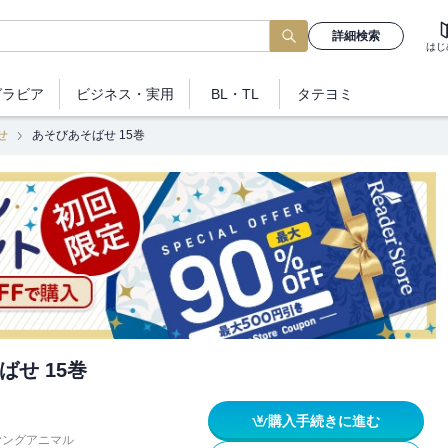
詳細検索
はじ
グラビア
ビジネス
・実用
BL・TL
タテヨミ
せ
あそびあそばせ 15巻
ばせ 15巻
購入手続きに進む
ヤングアニマル