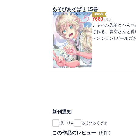
あそびあそばせ 15巻
最終巻
¥
660
(税込)
シャネル先輩とぺんぺ
される、青空さんと香
テンション♪ガールズ
新刊通知
涼川りん
あそびあそばせ
この作品のレビュー
（
6
件）