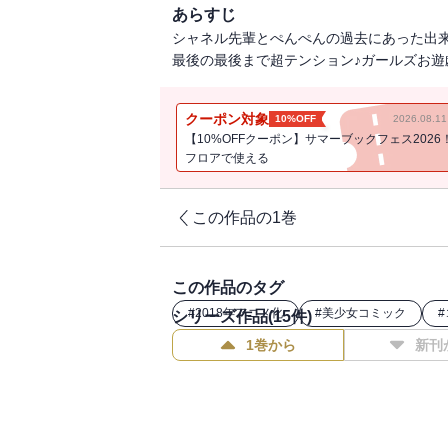
あらすじ
シャネル先輩とぺんぺんの過去にあった出
最後の最後まで超テンション♪ガールズお遊
クーポン対象
10%OFF
2026.08.
【10%OFFクーポン】サマーブックフェス2026
フロアで使える
この作品の1巻
この作品のタグ
#
2018年アニメ化
#
美少女コミック
#
シリーズ作品(
15
件)
1巻から
新刊