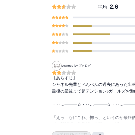
2.6
平均
powered by ブクログ
【あらすじ】

シャネル先輩とぺんぺんの過去にあった出
最後の最後まで超テンション♪ガールズお遊
・‥…━━━☆・‥…━━━☆・‥…━━━
「えっ…なにこれ、怖っ」というのが最終
が、新聞部・美術部の先輩たちの話はロー
ブクログレビューは