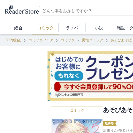
総合
コミック
ラノベ
小説
雑誌・
TOP(総合)
コミックフロア
コミック
男性コミック
あそびあそば
あそびあそ
コミック
最終巻
涼川りん(作者)
/