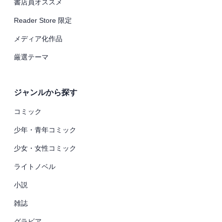
書店員オススメ
Reader Store 限定
メディア化作品
厳選テーマ
ジャンルから探す
コミック
少年・青年コミック
少女・女性コミック
ライトノベル
小説
雑誌
グラビア