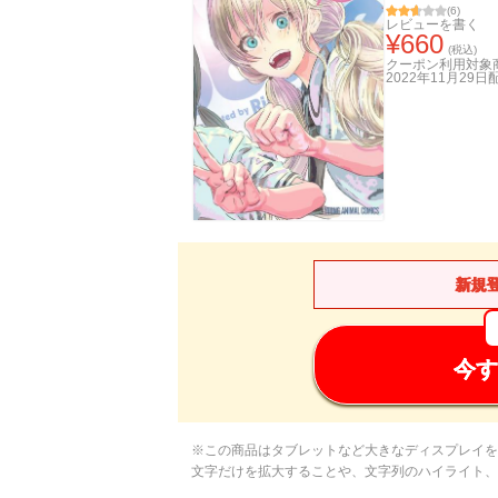
(
6
)
レビューを書く
¥
660
(税込)
クーポン利用対象
2022年11月29日
新規
今す
※この商品はタブレットなど大きなディスプレイを
文字だけを拡大することや、文字列のハイライト、