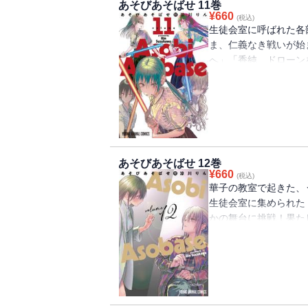
あそびあそばせ 11巻
¥
660
(税込)
生徒会室に呼ばれた各
ま、仁義なき戦いが始ま
へ」「香純、ドローン
ん♪
あそびあそばせ 12巻
¥
660
(税込)
華子の教室で起きた、
生徒会室に集められた
かの舞台に挑戦！果た
届けする、ガールズお