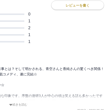
レビューを書く
0
1
2
1
1
来事とは？そして明かされる、青空さんと香純さんの驚くべき関係！
戯コメディ、遂に完結☆

☆

的な印象です。序盤の遊研3人が中心の頃は笑える話も多かったです
テンションのまま理不尽なギャグが飛び出して何か怖かったです。
続きを読む