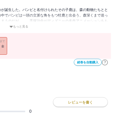
命が誕生した。バンビと名付けられたその子鹿は、森の動物たちとと
の中でパンビは一頭の立派な角をもつ牡鹿と出会う。森深くまで追っ
しまうのだが……。手塚治虫がディズニーの名作アニメーションをも
画全集収録巻数＞未収録 ＜初出掲載＞『バンビ』※漫画 1952
もっと見る
1951年8月号 漫画少年掲載/『ウォルト・ディズニー物語』1951年
る『復刻版 手塚治虫のディズニー漫画 バンビ ピノキオ』（講
11まで
治虫とウォルト・ディズニー」の3分冊からなっています。本書はそ
！全
ディズニー」を再構成して収録しました。
続巻を自動購入
レビューを書く
0