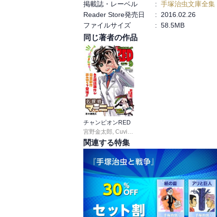
掲載誌・レーベル
:
手塚治虫文庫全集
Reader Store発売日
:
2016.02.26
ファイルサイズ
:
58.5MB
同じ著者の作品
チャンピオンRED
宮野金太郎
,
Cuvie
,
板垣恵介
,
尾松知和
,
浜岡賢次
,
関連する特集