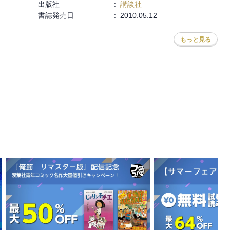
出版社
:
講談社
書誌発売日
:
2010.05.12
もっと見る
林たかあき
,
車田正美
,
サイトウケンジ
,
上田信舟
,
パーミン
,
深見真
,
刻夜セイゴ
,
木々