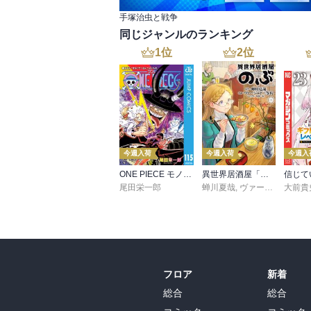
手塚治虫と戦争
同じジャンルのランキング
1
位
2
位
今週入荷
今週入荷
今週入
ONE PIECE モノクロ版 115
異世界居酒屋「のぶ」(22)
尾田栄一郎
蝉川夏哉
,
ヴァージニア二等兵
大前貴
フロア
新着
総合
総合