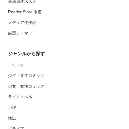
書店員オススメ
Reader Store 限定
メディア化作品
厳選テーマ
ジャンルから探す
コミック
少年・青年コミック
少女・女性コミック
ライトノベル
小説
雑誌
グラビア