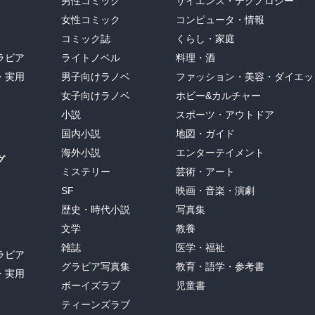
男性コミック
サイエンス・テクノロジー
女性コミック
コンピュータ・情報
コミック誌
くらし・家庭
ラビア
ライトノベル
料理・酒
・実用
男子向けラノベ
ファッション・美容・ダイエッ
女子向けラノベ
ホビー&カルチャー
小説
スポーツ・アウトドア
国内小説
地図・ガイド
海外小説
エンターテイメント
グ
ミステリー
芸術・アート
SF
映画・音楽・演劇
歴史・時代小説
写真集
文学
教養
雑誌
医学・福祉
ラビア
グラビア写真集
教育・語学・参考書
・実用
ボーイズラブ
児童書
ティーンズラブ