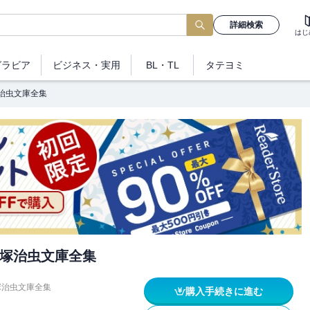
詳細検索
はじ
グラビア
ビジネス
・実用
BL・TL
タテヨミ
治虫文庫全集
塚治虫文庫全集
塚治虫文庫全集
購入手続きに進む