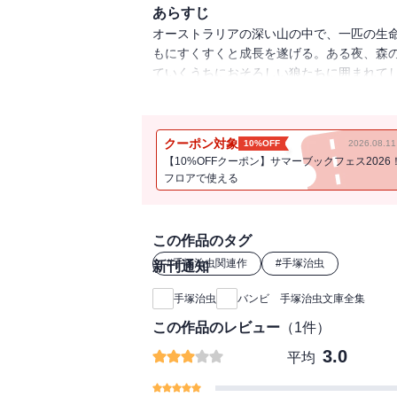
あらすじ
オーストラリアの深い山の中で、一匹の生
もにすくすくと成長を遂げる。ある夜、森
ていくうちにおそろしい狼たちに囲まれて
とに描き降ろした幻の作品！ ＜手塚治虫漫
年11月10日 鶴書房/『バンビ』※絵物語 
11月号 漫画少年掲載 ※本書の底本であ
クーポン対象
10%OFF
2026.08.
談社）は、「ピノキオ」「バンビ」「手塚
【10%OFFクーポン】サマーブックフェス2026
の中の「バンビ」「手塚治虫とウォルト・
フロアで使える
この作品のタグ
#
手塚治虫関連作
#
手塚治虫
新刊通知
手塚治虫
バンビ 手塚治虫文庫全集
この作品のレビュー
（
1
件）
3.0
平均