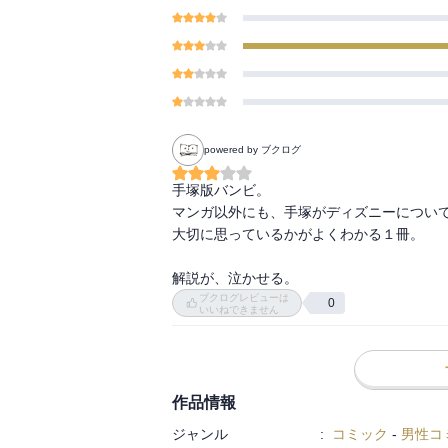
powered by ブクログ
手塚版バンビ。

マンガ以外にも、手塚がディズニーについて
大切に思っているかがよくわかる１冊。

解説が、泣かせる。
ブクログレビューは
0
いいねできません
作品情報
ジャンル
:
コミック
-
男性コ