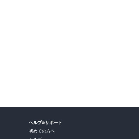
子特集！
超ロングセラー『剣客商売 （55）』配信記念！ 時代劇マンガ大量無料と最大50％オフ！
島ヒロ
,
宮島礼吏
,
新川直司
,
久世蘭
,
田中ドリル
,
御手元
,
吉河美希
,
鈴木央
,
ヒロユキ
,
ヘルプ&サポート
初めての方へ