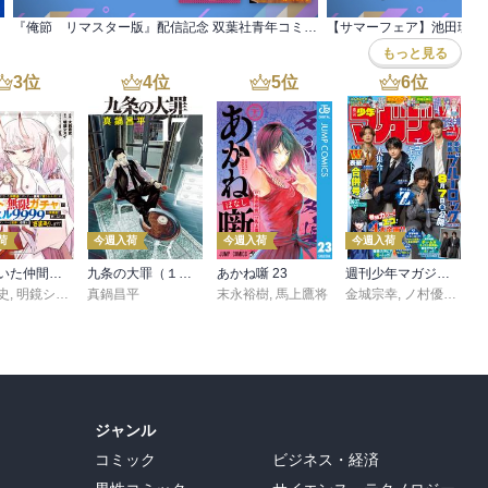
『俺節 リマスター版』配信記念 双葉社青年コミック名作大量値引きキャンペーン！
【サマーフェア】池田理代
もっと見る
3
位
4
位
5
位
6
位
荷
今週入荷
今週入荷
今週入荷
信じていた仲間達にダンジョン奥地で殺されかけたがギフト『無限ガチャ』でレベル９９９９の仲間達を手に入れて元パーティーメンバーと世界に復讐＆『ざまぁ！』します！（２３）
九条の大罪（１７）
あかね噺 23
週刊少年マガジン 2026年36・37号[2026年8月5日発売]
史
,
,
転
明鏡シスイ
,
真鍋昌平
ｔｅｆ
末永裕樹
,
馬上鷹将
金城宗幸
,
ノ村優介
,
真
ジャンル
コミック
ビジネス・経済