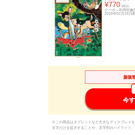
¥
770
(税込)
クーポン利用対象
2016年02月26日
新規
今す
※この商品はタブレットなど大きなディスプレイを
文字だけを拡大することや、文字列のハイライト、