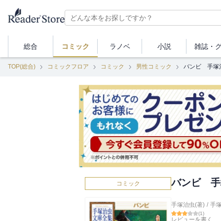
総合
コミック
ラノベ
小説
雑誌・
TOP(総合)
コミックフロア
コミック
男性コミック
バンビ 手塚
バンビ 手
コミック
手塚治虫(著)
/
手
(
1
)
レビューを書く