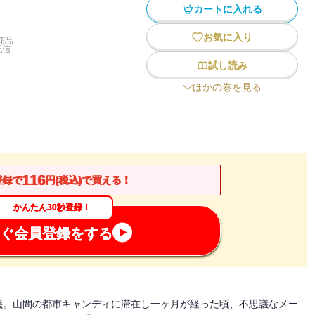
カートに入れる
お気に入り
商品
配信
試し読み
ほかの巻を見る
116
登録で
円(税込)で買える！
かんたん30秒登録！
ぐ会員登録をする
義。山間の都市キャンディに滞在し一ヶ月が経った頃、不思議なメー