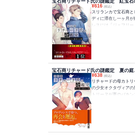
宝石商リチャード氏の謎鑑定 紅宝石
イトは招く/あとがき
¥
616
(税込)
スリランカで宝石商と
ディに滞在し一ヶ月が
レスには「ジェフリー
て」。開くと、リチャ
の旅程表があり、出発
船のチケットが届き!?
宝石商リチャード氏の謎鑑定 夏の庭
¥
638
(税込)
リチャードの母カトリ
の少女オクタヴィアの
トリーヌが夏のバカン
を訪ねる。到着したリ
された三十二個の石を
て・・・・・・？ 大