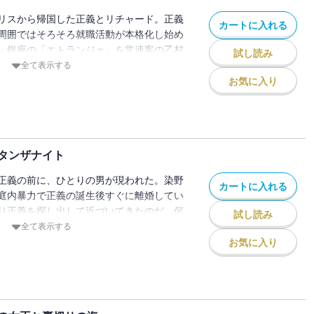
se. バイカラー・トルマリンの戯れ/【電子版限
リスから帰国した正義とリチャード。正義
カートに入れる
イオライト/【電子版限定ミニ小説】ムー
周囲ではそろそろ就職活動が本格化し始め
、銀座の「エトランジェ」を常連客の乙村
試し読み
想いしていた女性からもらったという桜色
全て表示する
と正義に見せる。そして、そのカメオの謎
お気に入り
言い出して・・・・・・？ ジュエル・ミ
庫版発売時販促用ミニ小説「ふりかえれば
限定収録！ 【目次】case.1 挑むシト
ニクスの横顔/case.3 ジルコンの尊
タンザナイト
ドット/extra case. 夜のアンダリュサイ
小説】ふりかえればタイガーアイ
正義の前に、ひとりの男が現われた。染野
カートに入れる
庭内暴力で正義の誕生後すぐに離婚してい
り正義を探し出して近づいてきたのだ。何
試し読み
つきまとわれた正義は、リチャードに迷惑
全て表示する
ないと「エトランジェ」を辞めようとする
お気に入り
好評ジュエル・ミステリー、第一部完！
e. シンハライトは招く/case.1 さすらいの
2 麗しのスピネル/case.3 パライバ・トル
生のタンザナイト/extra case. シンハラ