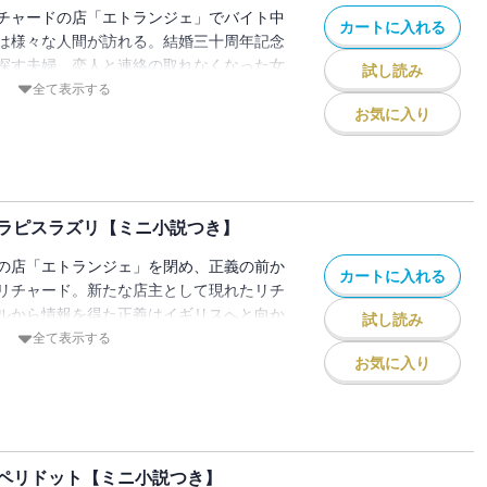
チャードの店「エトランジェ」でバイト中
カートに入れる
は様々な人間が訪れる。結婚三十周年記念
探す夫婦、恋人と連絡の取れなくなった女
試し読み
あるオークションへの代理出席を依頼する
全て表示する
場には、リチャードの過去を知る男がい
お気に入り
、それぞれの想いはすれ違い――!? 【目
パーズ/case.2 危ういトルコ石/case.3
天使のアクアマリン/extra case. 傍らの
ラピスラズリ【ミニ小説つき】
の店「エトランジェ」を閉め、正義の前か
カートに入れる
リチャード。新たな店主として現れたリチ
ルから情報を得た正義はイギリスへと向か
試し読み
の原因となった何かがある国へ。旅の途
全て表示する
と名乗る男ジェフリーが正義に近づいてき
お気に入り
苦しめる過去の因縁と、「正義の味方」の
売時販促用ミニ小説「曇天のアイオライト」
慈愛」を電子版限定収録！ 【目次】
se.2 アレキサンドライトの秘めご
ペリドット【ミニ小説つき】
ラピスラズリ/case.4 ホワイト・サファイア