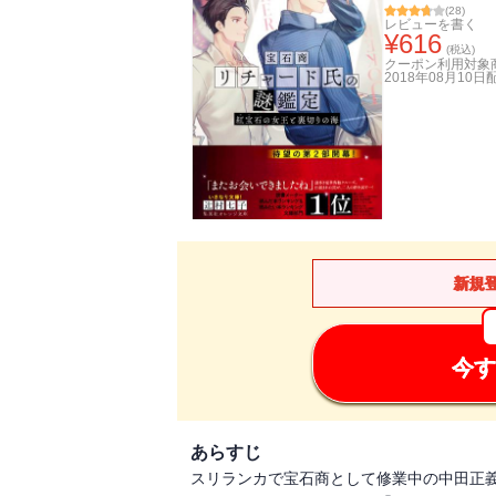
(
28
)
レビューを書く
¥
616
(税込)
クーポン利用対象
2018年08月10日
新規
今す
あらすじ
スリランカで宝石商として修業中の中田正