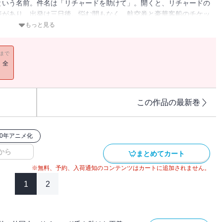
という名前。件名は「リチャードを助けて」。開くと、リチャードの
表があり、出発は三日後。悩む間もなく、航空券と豪華客船のチケッ
もっと見る
11まで
！全
この作品の最新巻
20年アニメ化
から
まとめてカート
※無料、予約、入荷通知のコンテンツはカートに追加されません。
1
2