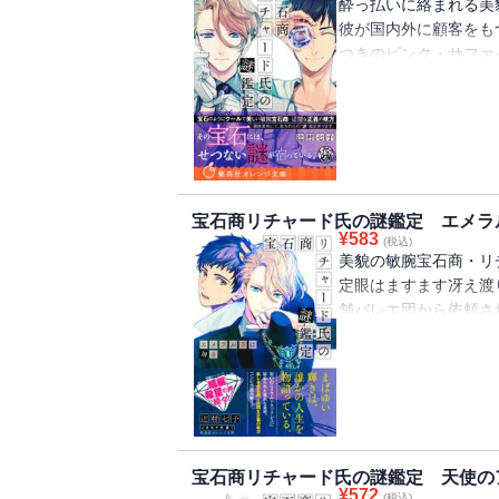
酔っ払いに絡まれる美
彼が国内外に顧客をも
つきのピンク・サファ
っていたその宝石が秘
れるとき、正義の心に
に宿る人の心の謎を鮮
【目次】case.1 ピ
真実/case.3 アメシ
ド/extra case. 
宝石商リチャード氏の謎鑑定 エメラ
¥
583
(税込)
美貌の敏腕宝石商・リ
定眼はますます冴え渡
舗バレエ団から依頼さ
ったエメラルドのネッ
ドから導き出す意外な
宿る人の心の謎を解き
case.1 キャッツアイ
エメラルドは踊る/case.
クレースの奇縁
宝石商リチャード氏の謎鑑定 天使の
¥
572
(税込)