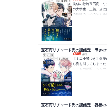
美貌の敏腕宝石商・リ
の大学生・正義。店に
の指輪のための宝石を
子大学生。そして、と
者も。オークション会
た。正義とリチャード
次】case.1 求めるト
受けつぐ翡翠/case.4 
フローライト
宝石商リチャード氏の謎鑑定 導きの
¥
605
(税込)
【ミニ小説つき】銀座
ら姿を消してしまった
ャードの師匠、シャウ
う。リチャードの失踪
上、リチャードの親族
て？ 美しき宝石商を
決断は!? 文庫版発
＆「ムーンストーンの
case.1 ？？？/ca
宝石商リチャード氏の謎鑑定 祝福の
と/case.3 導きの