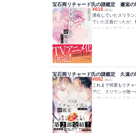
宝石商リチャード氏の謎鑑定 邂逅の
¥
616
(税込)
滞在していたスリラン
ていた正義だったが、
その人物の要望もあり
ントに会うため香港へ
たはずなのに、なぜか
は？ そしてリチャー
宝石商リチャード氏の謎鑑定 久遠の
¥
682
(税込)
これまで何度もリチャ
アに、スリランカ随一
と呼び出された正義と
タヴィアとヴィンセン
し、一行は力を尽くす
ヴィアの目的とは何だ
の行方は？ 第二部、