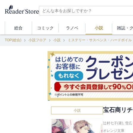
総合
コミック
ラノベ
小説
雑誌・
TOP(総合)
小説フロア
小説
ミステリー・サスペンス・ハードボイル
宝石商リチ
小説
辻村七子(著)
,
雪広
オレンジ文庫