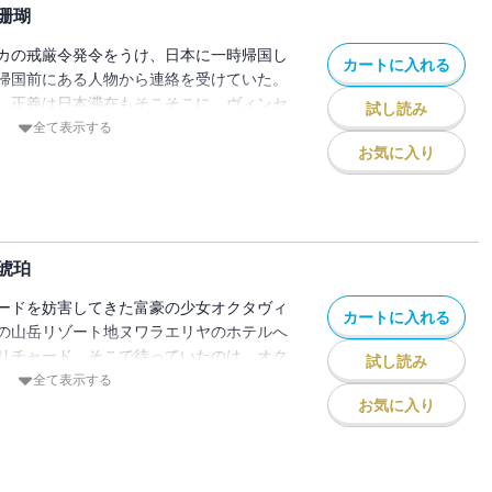
珊瑚
カの戒厳令発令をうけ、日本に一時帰国し
カートに入れる
帰国前にある人物から連絡を受けていた。
、正義は日本滞在もそこそこに、ヴィンセ
試し読み
と飛んだ。かつてリチャードを裏切ってい
全て表示する
正義を助けてくれるヴィンセントの真意と
お気に入り
ドと再会した正義は・・・・・・？
琥珀
ードを妨害してきた富豪の少女オクタヴィ
カートに入れる
の山岳リゾート地ヌワラエリヤのホテルへ
リチャード。そこで待っていたのは、オク
試し読み
トだった。ジェフリー、ヘンリーとも合流
全て表示する
。リチャードを何度も妨害してきたオクタ
お気に入り
ったのか。そして正義とリチャードの関係
完結！