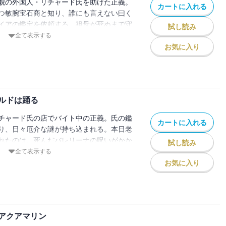
貌の外国人・リチャード氏を助けた正義。
カートに入れる
つ敏腕宝石商と知り、誰にも言えない曰く
イアの鑑定を依頼する。祖母が死ぬまで守
試し読み
めた切ない“謎”がリチャード氏により解か
全て表示する
甦るのは・・・・・・？ 美しく輝く宝石
お気に入り
やかに解き明かすジュエル・ミステリー!!
ンク・サファイアの正義/case.2 ルビーの
ストの加護/case.4 追憶のダイヤモン
ローズクオーツに願いを
ルドは踊る
チャード氏の店でバイト中の正義。氏の鑑
カートに入れる
り、日々厄介な謎が持ち込まれる。本日老
れたのは、死んだバレリーナの呪いがかか
試し読み
クレスの謎鑑定。リチャード氏がエメラル
全て表示する
真相と石に秘められた想いとは!? 宝石に
お気に入り
明かすジュエル・ミステリー！【目次】
の慧眼/case.2 戦うガーネット/case.3
4 巡りあうオパール/extra case. ユー
アクアマリン