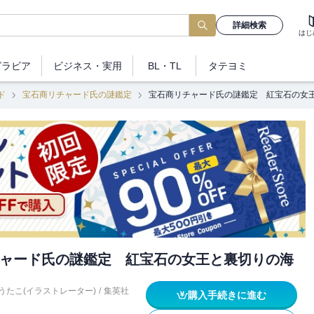
詳細検索
はじ
グラビア
ビジネス
・実用
BL・TL
タテヨミ
ド
宝石商リチャード氏の謎鑑定
宝石商リチャード氏の謎鑑定 紅宝石の女
ャード氏の謎鑑定 紅宝石の女王と裏切りの海
うたこ(イラストレーター)
/
集英社
購入手続きに進む