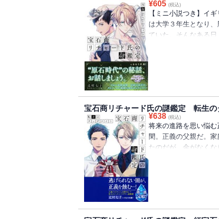
¥
605
(税込)
の福音/extra ca
【ミニ小説つき】イギ
定ミニ小説】曇天のア
は大学３年生となり、
ンストーンの慈愛
ていた。そんなある日
が訪れた。乙村は、片
のカメオをリチャード
を解いてみないか、と
ステリー第５弾！ 文
タイガーアイ」を電子版
リン/case.2 サード
宝石商リチャード氏の謎鑑定 転生の
厳/case.4 祝福のペリ
¥
638
(税込)
ト/【電子版限定ミニ
将来の進路を思い悩む
閑。正義の父親だ。家
たのだが、金がなくな
度追い払っても執拗に
をかけるわけにはいか
のだが・・・？ 大
【目次】extra cas
コンクパール/case.
マリンの恋/case.4 転