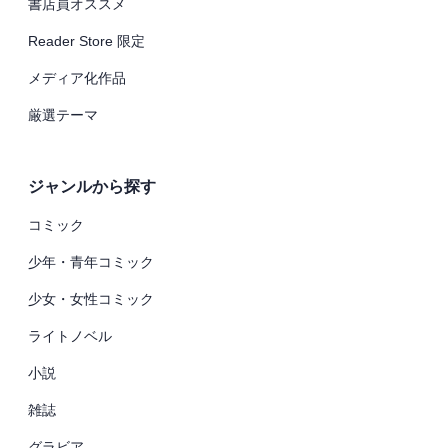
書店員オススメ
Reader Store 限定
メディア化作品
厳選テーマ
ジャンルから探す
コミック
少年・青年コミック
少女・女性コミック
ライトノベル
小説
雑誌
グラビア