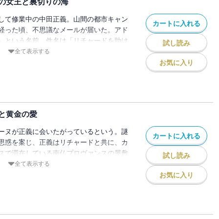
の女王と裏切りの海
して修業中の中田正義。山間の都市キャン
カートに入れる
経った頃、不思議なメールが届いた。アド
」という名前。件名は「リチャードを助け
試し読み
ードの名前で予約された豪華客船クルーズ
全て表示する
は三日後。悩む間もなく、航空券と豪華客
お気に入り
 ２ndシーズン開幕！
と黄金の愛
ーヌが正義に会いたがっているという。謎
カートに入れる
思惑を案じ、正義はリチャードと共に、カ
スで滞在している南仏プロヴァンスの屋敷
試し読み
チャードと正義に、カトリーヌは敷地に隠
全て表示する
探し出すゲームをするよう要請してき
お気に入り
人気ジュエルミステリー、第８弾！