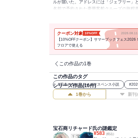
ルが届いた。アドレスには「ジェフリー」
名前で予約された豪華客船クルーズの旅程
トが届き!? ２ndシーズン開幕！
クーポン対象
10%OFF
2026.08.
【10%OFFクーポン】サマーブックフェス2026
フロアで使える
この作品の1巻
この作品のタグ
#
日本のミステリー・サスペンス小説
#
20
シリーズ作品(
16
件)
1巻から
新刊
宝石商リチャード氏の謎鑑定
¥
583
(税込)