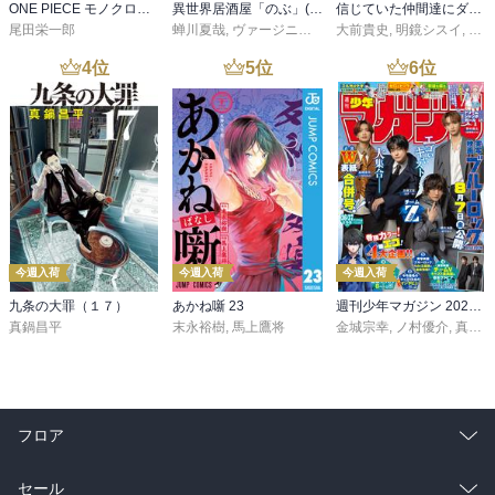
ONE PIECE モノクロ版 115
異世界居酒屋「のぶ」(22)
信じていた仲間達にダンジョン奥地で殺されかけたがギフト『無限ガチャ』でレベル９９９９の仲間達を手に入れて元パーティーメンバーと世界に復讐＆『ざまぁ！』します！（２３）
尾田栄一郎
蝉川夏哉
,
ヴァージニア二等兵
大前貴史
,
転
,
明鏡シスイ
,
ｔｅ
4
位
5
位
6
位
今週入荷
今週入荷
今週入荷
九条の大罪（１７）
あかね噺 23
週刊少年マガジン 2026年36・37号[2026年8月5日発売]
真鍋昌平
末永裕樹
,
馬上鷹将
金城宗幸
,
ノ村優介
,
真島ヒロ
フロア
総合
コミック
セール