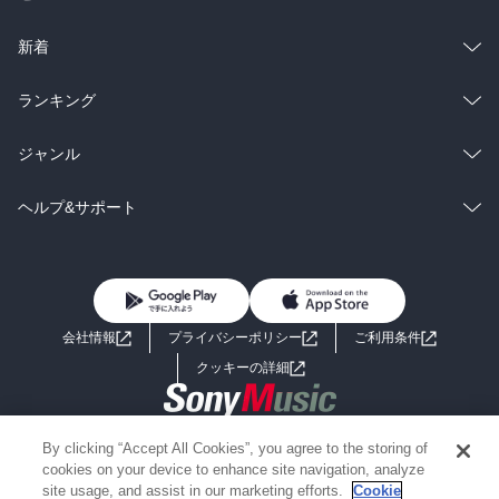
ラノベ
小説
総合
コミック
新着
雑誌・グラビア
ビジネス・実用
ラノベ
小説
総合
コミック
ランキング
BL・TL
雑誌・グラビア
ビジネス・実用
ラノベ
小説
総合
コミック
ジャンル
BL・TL
雑誌・グラビア
ビジネス・実用
ラノベ
小説
コミック
男性コミック
ヘルプ&サポート
BL・TL
雑誌・グラビア
ビジネス・実用
女性コミック
コミック誌
初めての方へ
ヘルプ
BL・TL
ライトノベル
男子向けラノベ
よくあるご質問
お問い合わせ
会社情報
プライバシーポリシー
ご利用条件
女子向けラノベ
小説
利用規約
クッキーの詳細
国内小説
海外小説
Copyright 2017 - 2026 Sony Music Entertainment(Japan) Inc.
By clicking “Accept All Cookies”, you agree to the storing of
ミステリー
SF
Information on the site is for the Japan domestic market only
cookies on your device to enhance site navigation, analyze
powered by
site usage, and assist in our marketing efforts.
Cookie