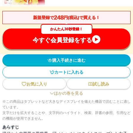
248
新規登録で
円(税込)で買える！
かんたん30秒登録！
今すぐ会員登録をする
購入手続きに進む
カートに入れる
お気に入り
試し読み
ほかの巻を見る
※この商品はタブレットなど大きなディスプレイを備えた機器で読むことに適し
ています。
文字だけを拡大することや、文字列のハイライト、検索、辞書の参照、引用など
の機能が使用できません。
あらすじ