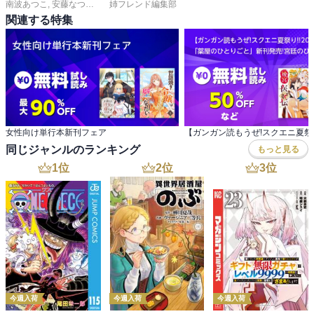
南波あつこ
,
安藤なつみ
,
末次由紀
姉フレンド編集部
,
上田美和
,
佐久間結衣
,
五十嵐大介
,
蒼井まもる
,
関連する特集
女性向け単行本新刊フェア
同じジャンルのランキング
もっと見る
1
位
2
位
3
位
今週入荷
今週入荷
今週入荷