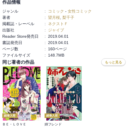
作品情報
ジャンル
:
コミック
-
女性コミック
著者
:
望月桜
,
梨千子
掲載誌・レーベル
:
ネクストＦ
出版社
:
ジャイブ
Reader Store発売日
:
2019.04.01
書誌発売日
:
2019.04.01
ページ数
:
160ページ
ファイルサイズ
:
148.7MB
同じ著者の作品
もっと見る
続巻入荷
続巻入荷
ＢＥ・ＬＯＶＥ
姉フレンド