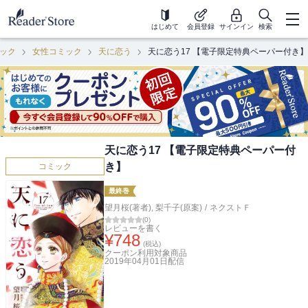
はじめて
会員登録
サインイン
検索
ック
女性コミック
天に恋う
天に恋う17 【電子限定特典ペーパー付き】
天に恋う17 【電子限定特典ペーパー付
き】
コミック
最終巻
望月桜(著者)
,
梨千子(原案)
/
ネクストＦ
(
0
)
レビューを書く
¥
748
(税込)
クーポン利用対象商品
2019年04月01日
配信