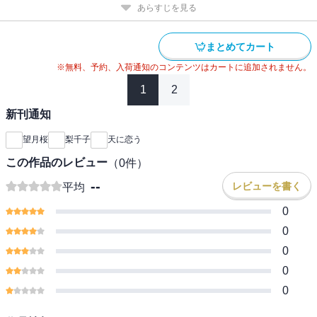
あらすじを見る
まとめてカート
※無料、予約、入荷通知のコンテンツはカートに追加されません。
1
2
新刊通知
望月桜
梨千子
天に恋う
この作品のレビュー
（
0
件）
--
レビューを書く
平均
0
0
0
0
0