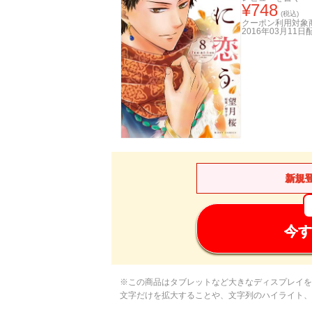
¥
748
(税込)
クーポン利用対象
2016年03月11日
新規
今す
※この商品はタブレットなど大きなディスプレイを
文字だけを拡大することや、文字列のハイライト、