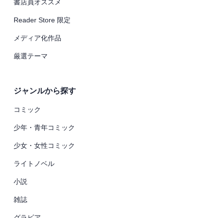
書店員オススメ
Reader Store 限定
メディア化作品
厳選テーマ
ジャンルから探す
コミック
少年・青年コミック
少女・女性コミック
ライトノベル
小説
雑誌
グラビア