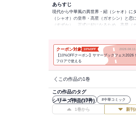
あらすじ
現代から中華風の異世界・紹（シャオ）に
（シャオ）の皇帝・高星（ガオシン）と恋
（すずか）。正式に妃になるため、高星（
に恨みを持つ逆賊・ウェンルーが鈴花（すず
クーポン対象
10%OFF
2026.08.
【10%OFFクーポン】サマーブックフェス2026
フロアで使える
この作品の1巻
この作品のタグ
#
王族・貴族との恋愛
#
中華コミック
シリーズ作品(
17
件)
1巻から
新刊