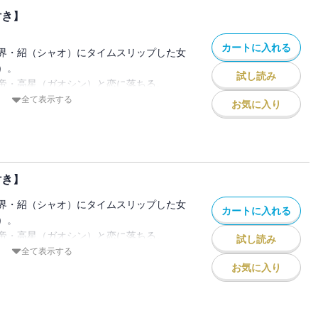
付き】
カートに入れる
界・紹（シャオ）にタイムスリップした女
）。
試し読み
帝・高星（ガオシン）と恋に落ちる。
全て表示する
お気に入り
・雲（ユン）親王を救う道が見つからず八
と高星。
身ごもっていることが発覚！
むことは命がけだといわれるも、高星の家
付き】
を決意する。
界・紹（シャオ）にタイムスリップした女
た鈴花と皇帝・高星（ガオシン）の時をか
カートに入れる
）。
ス、堂々完結★
帝・高星（ガオシン）と恋に落ちる。
試し読み
えて皇后に相応しい人間になると決意した
全て表示する
ー付き
殺未遂に巻き込まれ、負傷してしまう。
お気に入り
ユン）親王とチャハラ王の命を救うため鈴
は鈴花に皇后の資格はないと告げ――!?