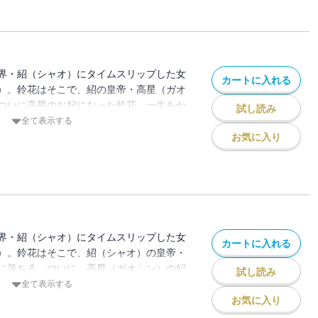
限定特典ペーパー付き
界・紹（シャオ）にタイムスリップした女
カートに入れる
）。鈴花はそこで、紹の皇帝・高星（ガオ
ついに高星のお妃になった鈴花。一生をか
試し読み
ことを決意する。高星にふさわしくなれる
全て表示する
、後宮生活は始まりから波乱たっぷりで
お気に入り
ペーパー付き
界・紹（シャオ）にタイムスリップした女
カートに入れる
）。鈴花はそこで、紹（シャオ）の皇帝・
に落ちる。ついに、高星（ガオシン）の妃
試し読み
花（すずか）。正式に妃になるため、高星
全て表示する
過ごすことになって…。そんな時、紹（シ
お気に入り
賊・ウェンルーが鈴花（すずか）をさらっ