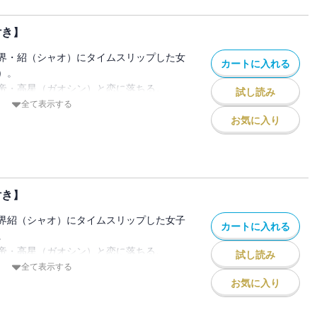
付き】
ロマンス♪
界・紹（シャオ）にタイムスリップした女
カートに入れる
ー付き
）。
帝・高星（ガオシン）と恋に落ちる。
試し読み
に相応しい人間になると決意した鈴花は、
全て表示する
場である避暑山荘に訪れる。
お気に入り
い、外国の姫・サラーナとも仲良くなる鈴
ーナを皇后にすることを計画してい
付き】
ロマンス★
界紹（シャオ）にタイムスリップした女子
カートに入れる
。
ー付き
帝・高星（ガオシン）と恋に落ちる。
試し読み
全て表示する
が起こり、揺れる後宮。
お気に入り
イホウ）は息子で皇子の雲（ユン）に対
うよう伝える。