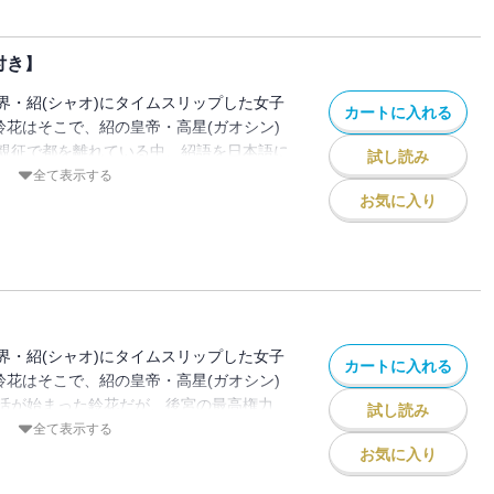
の中で、鈴花達にとって想像もしない出来
――！
付き】
ロマンス★
界・紹(シャオ)にタイムスリップした女子
カートに入れる
鈴花はそこで、紹の皇帝・高星(ガオシン)
ー付き
親征で都を離れている中、紹語を日本語に
試し読み
なくなってしまった鈴花は、言葉が通じず
全て表示する
ルブとユェンユェンに協力してもらい紹語
お気に入り
に。しかし言葉が話せないこのタイミング
瀏太后（リウタイホウ）からお茶会の誘い
る運命の中華ロマンス♪ ※電子限定特典ペ
界・紹(シャオ)にタイムスリップした女子
カートに入れる
鈴花はそこで、紹の皇帝・高星(ガオシン)
活が始まった鈴花だが、後宮の最高権力
試し読み
ホウ）と対立してしまう。でも、高星から
全て表示する
けのもの」という思いを聞いた鈴花は、こ
お気に入り
しぬくためにも、一人後宮で戦うことを決