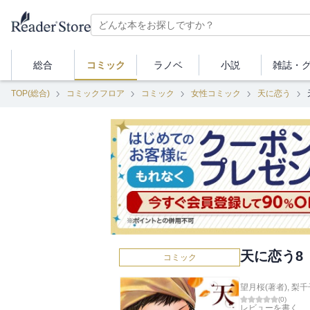
総合
コミック
ラノベ
小説
雑誌・
TOP(総合)
コミックフロア
コミック
女性コミック
天に恋う
天に恋う8
コミック
望月桜(著者)
,
梨千
(
0
)
レビューを書く