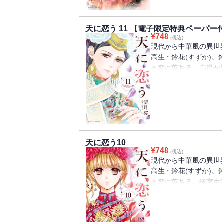
そんな陰謀渦巻く状況
事が待ち受けていて―
天に恋う 11 【電子限定特典ペーパー
¥
748
(税込)
時をかける運命の中華
現代から中華風の異世
高生・鈴花(すずか)。
※電子限定特典ペーパ
と恋に落ちる。高星が
してくれる天青の珠が
に大ピンチ！鈴花はノ
の猛勉強を始めること
を計ったかのように、
が入り――!?時をかけ
ーパー付き
天に恋う10
¥
748
(税込)
現代から中華風の異世
高生・鈴花(すずか)。
と恋に落ちる。後宮生
者、瀏太后（リウタイ
の「自分の心は鈴花だ
の世界で高星を生涯愛