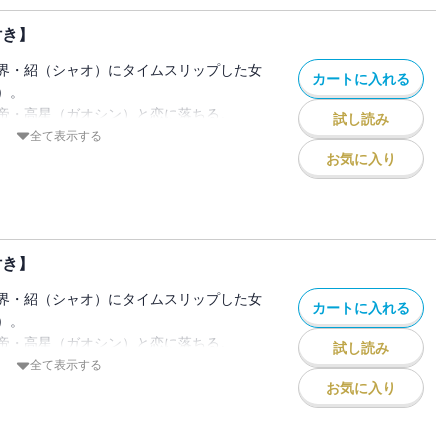
ロマンス♪
付き】
ー付き
界・紹（シャオ）にタイムスリップした女
カートに入れる
）。
帝・高星（ガオシン）と恋に落ちる。
試し読み
なると決意した鈴花に、高星の異母弟・雲
全て表示する
けてきた相談ごとは高星の退位を進言して
お気に入り
―。
いて揺れる鈴花。けれど、そのとき魔の手
付き】
ロマンス♪
界・紹（シャオ）にタイムスリップした女
カートに入れる
ー付き
）。
帝・高星（ガオシン）と恋に落ちる。
試し読み
なると決意した鈴花は、避暑山荘で出逢っ
全て表示する
と親しくなったけれど、彼女もまた高星の
お気に入り
弟・雲（ユン）親王が静かに動き始める