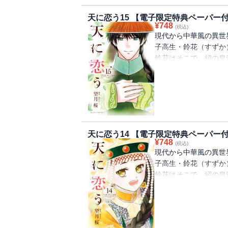
時をかける運命の中華
天に恋う15 【電子限定特典ペーパー
¥
748
(税込)
※電子限定特典ペーパ
現代から中華風の異世
子高生・鈴花（すずか
鈴花はそこで、紹の皇
皇后に相応しい人間に
（ユン）親王が持ちか
ほしいというもので―
胸に秘めた望みに気づ
が鈴花を襲い――？
天に恋う14 【電子限定特典ペーパー
時をかける運命の中華
¥
748
(税込)
現代から中華風の異世
※電子限定特典ペーパ
子高生・鈴花（すずか
鈴花はそこで、紹の皇
皇后に相応しい人間に
た外国の姫・サラーナ
皇后候補で――。
そんな中、高星の異母