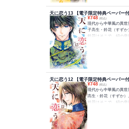
――。
天に恋う13 【電子限定特典ペーパー
時をかける運命の中華
¥
748
(税込)
現代から中華風の異世
※電子限定特典ペーパ
子高生・鈴花（すずか
鈴花はそこで、紹の皇
高星の隣に立ち、皇后
高星とともに、外交の
妃として立派に振る舞
花。
だけど彼女の国はサラ
て……!?
天に恋う12 【電子限定特典ペーパー
¥
748
(税込)
時をかける運命の中華
現代から中華風の異世
高生・鈴花（すずか）
※電子限定特典ペーパ
鈴花はそこで、紹の皇
鈴花への暗殺未遂事件
さらに瀏太后（リウタ
し、高星から皇位を奪