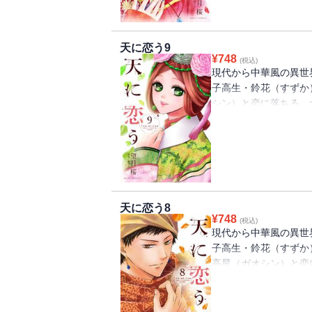
意して――!? ※電子
天に恋う9
¥
748
(税込)
現代から中華風の異世
子高生・鈴花（すずか
シン）と恋に落ちる。
けて高星を愛していく
よう頑張る鈴花だけど
――!?※電子限定特典
天に恋う8
¥
748
(税込)
現代から中華風の異世
子高生・鈴花（すずか
高星（ガオシン）と恋
になることを決めた鈴
（ガオシン）と一夜を
ャオ）に恨みを持つ逆