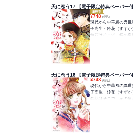
天に恋う17 【電子限定特典ペーパー
最終巻
¥
748
(税込)
現代から中華風の異世
子高生・鈴花（すずか
鈴花はそこで、紹の皇
高星暗殺計画の首謀者
方塞がりとなった鈴花
そんな時、鈴花が子を
紹（シャオ）で子を産
天に恋う16 【電子限定特典ペーパー
¥
748
族になるため産むこと
(税込)
現代から中華風の異世
皇后を目指し歩んでき
子高生・鈴花（すずか
ける運命の中華ロマン
鈴花はそこで、紹の皇
いろんな事件をのりこ
※電子限定特典ペーパ
鈴花だけど、高星の暗
謀反の罪を認めた雲（
花と高星は衝突し高星