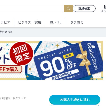
詳細検索
はじ
グラビア
ビジネス
・実用
BL・TL
タテヨミ
天に恋う8
子(原作)
/
ネクストＦ
購入手続きに進む