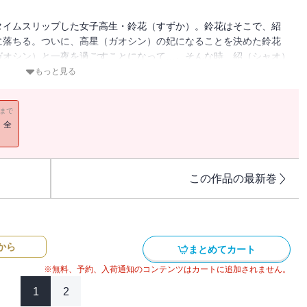
タイムスリップした女子高生・鈴花（すずか）。鈴花はそこで、紹
に落ちる。ついに、高星（ガオシン）の妃になることを決めた鈴花
ガオシン）と一夜を過ごすことになって…。そんな時、紹（シャオ）
か）をさらってしまい―――!?
もっと見る
11まで
！全
この作品の最新巻
から
まとめてカート
※無料、予約、入荷通知のコンテンツはカートに追加されません。
1
2