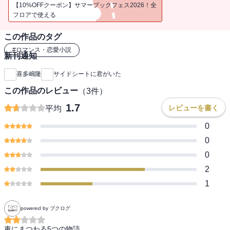
「マンハッタンの片すみで」「ロードスターの逃亡者」。ほろ苦さ
【10%OFFクーポン】サマーブックフェス2026！全
の中にも、愛おしさあふれる、大人のための５つの愛の物語。
フロアで使える
この作品のタグ
#
ロマンス・恋愛小説
新刊通知
喜多嶋隆
サイドシートに君がいた
この作品のレビュー
（
3
件）
1.7
レビューを書く
平均
0
0
0
2
1
powered by ブクログ
車にまつわる5つの物語。
