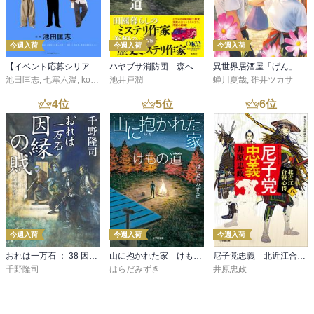
今週入荷
今週入荷
今週入荷
【イベント応募シリアルコード付】池田匡志出演・オーディオフォトブック「あの日」SPECIAL EDITION（音声／動画付）
ハヤブサ消防団 森へつづく道
異世界居酒屋「げん」三杯目
池田匡志
,
七寒六温
,
konoko58
池井戸潤
,
村崎キコ
蝉川夏哉
,
碓井ツカサ
4
位
5
位
6
位
今週入荷
今週入荷
今週入荷
おれは一万石 ： 38 因縁の賊
山に抱かれた家 けもの道
尼子党忠義 北近江合戦心得〈八〉
千野隆司
はらだみずき
井原忠政