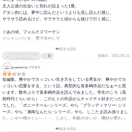
主人公達の出会いと別れが詰まった1冊。

アタシ的には、夢中に読んだというよりも流し読んだ感じ。

サラサラ読めるけど、サラサラと頭からも抜けて行く感じ。

☆あの頃、フォルクスワーゲン

☆シャンパンを、雪で冷やして

☆マンハッタンの片すみで

続きを読む
☆ロードスターの逃亡者

ブクログレビューは
投稿日
:
2011.05.21
0
☆コスモスが泣くかもしれない
いいねできません
powered by ブクログ
短編集。爽やかでカッコいい生き方をしている男女が、爽やかでカ
ッコいい恋愛をする、という話。典型的な喜多嶋作品だなぁ〜と思
います。数年ぶりで喜多嶋作品を読んでみました。学生のころ（高
校時代ぐらいから）、このヒトの作品がムチャクチャ好きだったの
でした。「ポニーテール･シリーズ」やら「ブラッディマリー･シリ
ーズ」やら「湘南なんたら･シリーズ」やら、しこたま読み漁りまし
た。いや〜懐かしい・・・。しかし、年齢のせいか、嗜好が変わっ
たせいか、この辺の作品に以前のようにハマりこめなくなりました
続きを読む
です。いやはや、なんとも。