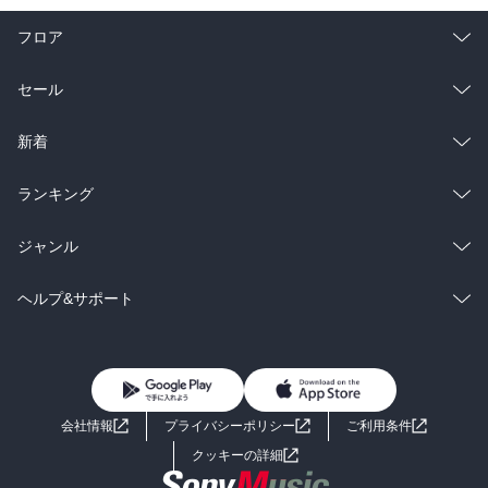
フロア
総合
コミック
セール
ラノベ
小説
総合
コミック
新着
雑誌・グラビア
ビジネス・実用
ラノベ
小説
総合
コミック
ランキング
BL・TL
雑誌・グラビア
ビジネス・実用
ラノベ
小説
総合
コミック
ジャンル
BL・TL
雑誌・グラビア
ビジネス・実用
ラノベ
小説
コミック
男性コミック
ヘルプ&サポート
BL・TL
雑誌・グラビア
ビジネス・実用
女性コミック
コミック誌
初めての方へ
ヘルプ
BL・TL
ライトノベル
男子向けラノベ
よくあるご質問
お問い合わせ
会社情報
プライバシーポリシー
ご利用条件
女子向けラノベ
小説
利用規約
クッキーの詳細