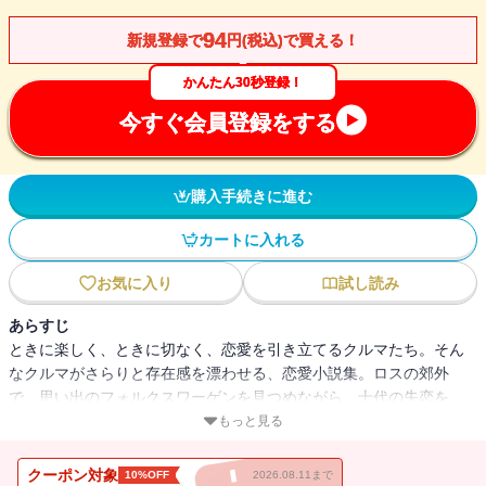
94
新規登録で
円(税込)で買える！
かんたん30秒登録！
今すぐ会員登録をする
購入手続きに進む
カートに入れる
お気に入り
試し読み
あらすじ
ときに楽しく、ときに切なく、恋愛を引き立てるクルマたち。そん
なクルマがさらりと存在感を漂わせる、恋愛小説集。ロスの郊外
で、思い出のフォルクスワーゲンを見つめながら、十代の失恋を、
痛みとともに懐かしむ「あの頃、フォルクスワーゲン」、大きな体
もっと見る
で、なぜか小さいクルマに乗っている青年との恋を描いた「コスモ
スが泣くかもしれない」。ほかに「シャンパンを、雪で冷やして」
クーポン対象
10%OFF
2026.08.11まで