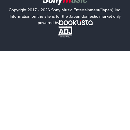
国内小説
海外小説
Copyright 2017 - 2026 Sony Music Entertainment(Japan) Inc.
ミステリー
SF
Information on the site is for the Japan domestic market only
powered by
歴史・時代小説
文学
雑誌
グラビア写真集
ボーイズラブ
ティーンズラブ
人文・思想・歴史
社会・政治・法律
ビジネス・経済
サイエンス・テクノロジー
コンピュータ・情報
くらし・家庭
料理・酒
ファッション・美容・ダイエット
ホビー&カルチャー
スポーツ・アウトドア