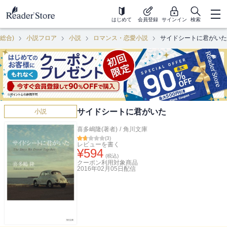
はじめて
会員登録
サインイン
検索
(総合)
小説フロア
小説
ロマンス・恋愛小説
サイドシートに君がいた
サイドシートに君がいた
小説
喜多嶋隆(著者)
/
角川文庫
(
3
)
レビューを書く
¥
594
(税込)
クーポン利用対象商品
2016年02月05日
配信