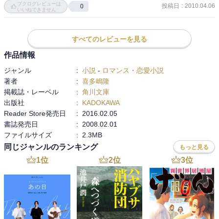
ブクログレビューは
投稿日
:
2010.04.06
0
いいねできません
すべてのレビューを見る
作品情報
ジャンル
:
小説
-
ロマンス・恋愛小説
著者
:
喜多嶋隆
掲載誌・レーベル
:
角川文庫
出版社
:
KADOKAWA
Reader Store発売日
:
2016.02.05
書誌発売日
:
2008.02.01
ファイルサイズ
:
2.3MB
同じジャンルのランキング
もっと見る
1
位
2
位
3
位