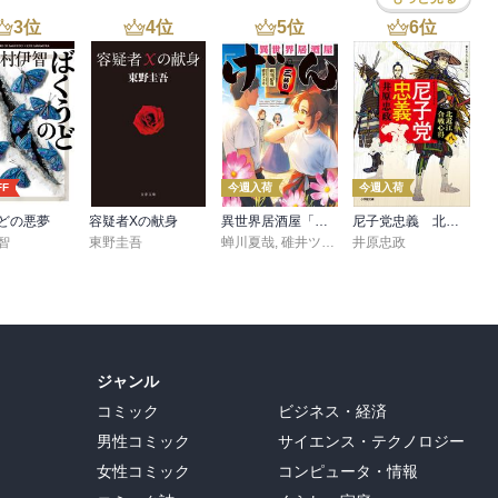
3
位
4
位
5
位
6
位
FF
今週入荷
今週入荷
どの悪夢
容疑者Xの献身
異世界居酒屋「げん」三杯目
尼子党忠義 北近江合戦心得〈八〉
智
東野圭吾
蝉川夏哉
,
碓井ツカサ
井原忠政
ジャンル
コミック
ビジネス・経済
男性コミック
サイエンス・テクノロジー
女性コミック
コンピュータ・情報