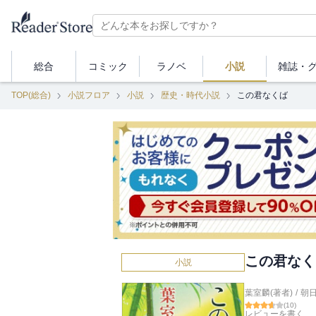
総合
コミック
ラノベ
小説
雑誌・
TOP(総合)
小説フロア
小説
歴史・時代小説
この君なくば
この君なく
小説
葉室麟(著者)
/
朝
(
10
)
レビューを書く