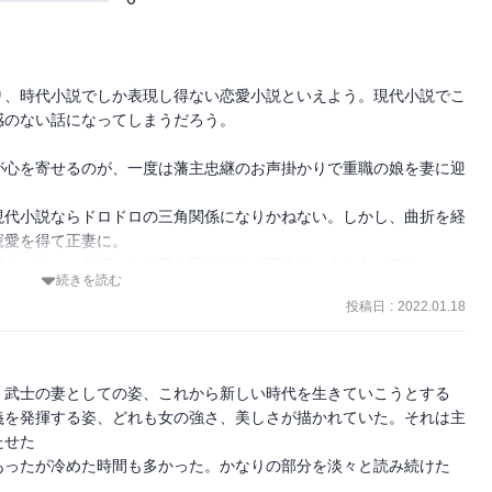
り、時代小説でしか表現し得ない恋愛小説といえよう。現代小説でこ
のない話になってしまうだろう。

が心を寄せるのが、一度は藩主忠継のお声掛かりで重職の娘を妻に迎
現代小説ならドロドロの三角関係になりかねない。しかし、曲折を経
愛を得て正妻に。

き、後には危機にある栞と讓を助ける五十鈴の生き方が爽やか。

続きを読む
ないか。

投稿日
:
2022.01.18
の思いが最後必ず叶うという姿勢があり、読後の充足感に満たされ、
、武士の妻としての姿、これから新しい時代を生きていこうとする
義を発揮する姿、どれも女の強さ、美しさが描かれていた。それは主
せた

ったが冷めた時間も多かった。かなりの部分を淡々と読み続けた
