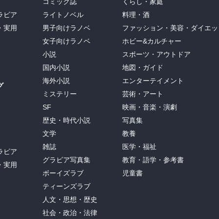
コミック誌
くらし・家庭
ラビア
ライトノベル
料理・酒
・実用
男子向けラノベ
ファッション・美容・ダイエッ
女子向けラノベ
ホビー&カルチャー
小説
スポーツ・アウトドア
国内小説
地図・ガイド
海外小説
エンターテイメント
グ
ミステリー
芸術・アート
SF
映画・音楽・演劇
歴史・時代小説
写真集
文学
教養
雑誌
医学・福祉
ラビア
グラビア写真集
教育・語学・参考書
・実用
ボーイズラブ
児童書
ティーンズラブ
人文・思想・歴史
社会・政治・法律