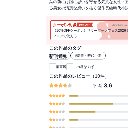
栞の前には譲に思いを寄せる気丈な女性・
る男女の清冽な想いを描く傑作長編時代小
クーポン対象
10%OFF
2026.08.
【10%OFFクーポン】サマーブックフェス2026
フロアで使える
この作品のタグ
#
葉室麟
#
歴史・時代小説
新刊通知
葉室麟
この君なくば
この作品のレビュー
（
10
件）
3.6
平均