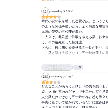
powered by ブクログ
時代小説の衣を纏った恋愛小説。というよ
のような関係を描いたら、全く陳腐な現実感
九州の架空の五代藩が舞台。

主人公は。此君堂で和歌を教える栞。彼女
え、その後死別した楠瀬讓。

さらに、彼に想いを寄せる五十鈴がおり、
て、栞と讓は夫婦となり、五十鈴は藩主の寵
自由奔放に「変節御免」と、自らの意志を貫
登場人物の中では、一番に魅力があるのでは
ブクログレビューは
9
著者の小説は、読者がこうあってほしいと
いいねできません
さらに著者の作品を読みたくさせる。
powered by ブクログ
どんなことがあろうとひとりの男を想う姿
姿、立場が変われどそこで十二分に存在意
人公栞だけではなく五十鈴の存在感も際立た
事実に基づいて描かれているだけに重みはあ
あくまでも私の感想です（歴史苦手）