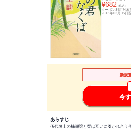
¥
682
(税込)
クーポン利用対象
2016年02月05日
新規
今す
あらすじ
伍代藩士の楠瀬譲と栞は互いに引かれ合う