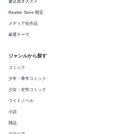
書店員オススメ
Reader Store 限定
メディア化作品
厳選テーマ
ジャンルから探す
コミック
少年・青年コミック
少女・女性コミック
ライトノベル
小説
雑誌
グラビア