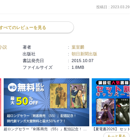
投稿日
:
2023.03.29
すべてのレビューを見る
小説
著者
:
葉室麟
出版社
:
朝日新聞出版
書誌発売日
:
2015.10.07
ファイルサイズ
:
1.8MB
超ロングセラー『剣客商売 （55）』配信記念！ 時代劇マンガ大量無料と最大50％オフ！
【夏電書2026】 セット割
もっと見る