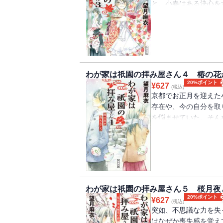
と、小春はある決心を
が下宿人としてやって来
わが家は祇園の拝み屋さん４ 椿の花
20%ポイント
¥
627
(税込)
京都でお正月を迎えた
存在や、今の自分を取
を悩ませていた。そん
に告白しようとするけ
わが家は祇園の拝み屋さん５ 桜月夜
20%ポイント
¥
627
(税込)
突如、不思議な力を失
はなぜか喪失感を覚え