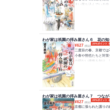
まい落ち込んでいる中
ことになって・・・・・
わが家は祇園の拝み屋さん６ 花の知
20%ポイント
¥
627
(税込)
二度目の春、京都では
小春や朔也たちと対策
の切ない後悔を知り、
近してきて――!?
わが家は祇園の拝み屋さん７ つなが
20%ポイント
¥
627
(税込)
京都に張られた護りの