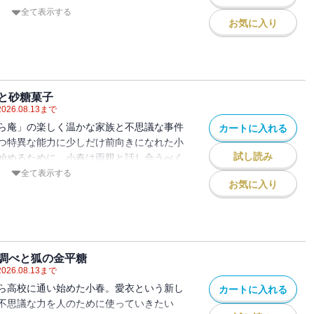
ど・・・。
全て表示する
お気に入り
と砂糖菓子
2026.08.13
まで
ら庵」の楽しく温かな家族と不思議な事件
カートに入れる
つ特異な能力に少しだけ前向きになれた小
試し読み
始めるために、小春は両親と話し合うべく
・・・・？
全て表示する
お気に入り
調べと狐の金平糖
2026.08.13
まで
ら高校に通い始めた小春。愛衣という新し
カートに入れる
不思議な力を人のために使っていきたい