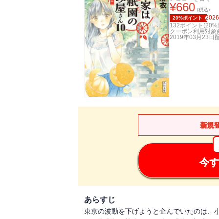
¥
660
(税込)
2026
20%ポイント
132
ポイント(
20
%
クーポン利用対象
2019年03月23日
新規
今す
あらすじ
東京の波動を下げようと企んでいたのは、