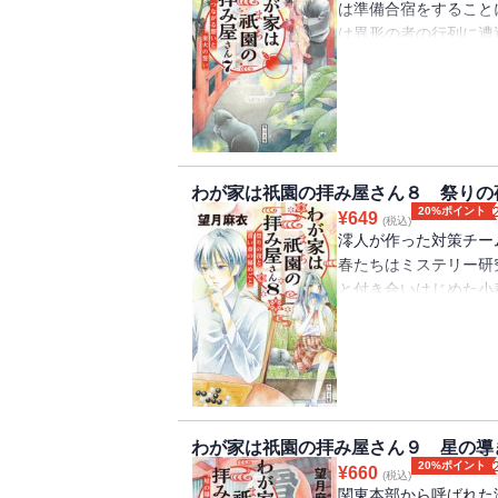
は準備合宿をすること
は異形の者の行列に遭
結界を張り直さないと
祈祷に臨む直前、和人
れるのか。そして和人
人気不思議ミステリ、
わが家は祇園の拝み屋さん８ 祭りの
20%ポイント
¥
649
(税込)
澪人が作った対策チー
春たちはミステリー研
と付き合いはじめた小
く、目も合わせてくれ
じ、嫉妬してしまう。
で初めての祇園祭を楽
わが家は祇園の拝み屋さん９ 星の導
20%ポイント
¥
660
(税込)
関東本部から呼ばれた