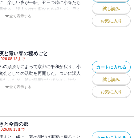
に。楽しい夜が一転、丑三つ時に小春たち
試し読み
遇する。澪人の力で事なきを得たが、早く
京都に『魔』が入り込んでしまう。しかし
全て表示する
お気に入り
の前に怪しい影が――。京都の平和は守ら
に想いを打ち明けられた小春の答えは？大
ときめきの第７弾！
夜と青い春の秘めごと
2026.08.13
まで
ムの頑張りによって京都に平和が戻り、小
カートに入れる
究会としての活動を再開した。ついに澪人
試し読み
春だったが、彼の態度はなぜかそっけな
ない。さらに澪人の過去の女性の影を感
全て表示する
お気に入り
小春は不安に思いながらも、チームみんな
しもうとするが・・・・・・。
きと今昔の都
2026.08.13
まで
澪人と一緒に、夏の間だけ実家に戻ること
カートに入れる