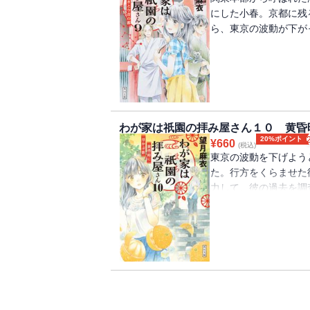
にした小春。京都に残
ら、東京の波動が下が
わが家は祇園の拝み屋さん１０ 黄昏
20%ポイント
¥
660
(税込)
東京の波動を下げよう
た。行方をくらませた
力して、彼の過去を調
に。神社を回る中で、
出会う。その頃、京都
くなり、ついに告白す
嵐が吹き荒れる、波瀾