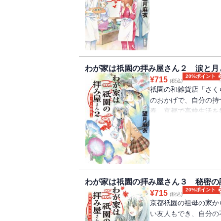
しずつ解けていくけれ
わが家は祇園の拝み屋さん２ 涙と月
20%ポイント
¥
715
(税込)
祇園の和雑貨店「さく
のおかげで、自分の持
春。京都で高校生活を
東京に戻るけれど・・
わが家は祇園の拝み屋さん３ 秘密の
20%ポイント
¥
715
(税込)
京都祇園の祖母の家か
い友人もでき、自分の