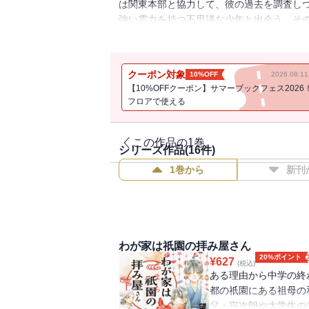
は関東本部と協力して、彼の過去を調査し
強い霊力を持つ不思議な少年と出会う。そ
告白することを決心する――。危険な誘惑と
クーポン対象
10%OFF
2026.08.
【10%OFFクーポン】サマーブックフェス2026
フロアで使える
この作品の1巻
シリーズ作品(
16
件)
1巻から
新刊
わが家は祇園の拝み屋さん
20%ポイント
¥
627
(税込)
ある理由から中学の終
都の祇園にある祖母の
父・宗次朗や大学生の