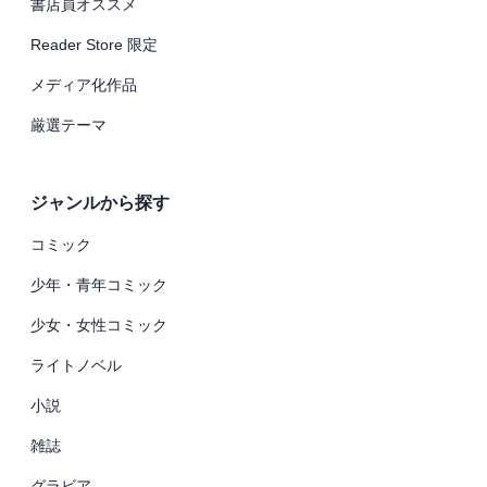
書店員オススメ
Reader Store 限定
メディア化作品
厳選テーマ
ジャンルから探す
コミック
少年・青年コミック
少女・女性コミック
ライトノベル
小説
雑誌
グラビア