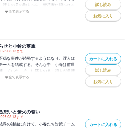
試し読み
、澪人の兄の和人から、賀茂家に招かれる
・!?
全て表示する
お気に入り
らせと小鈴の落雁
2026.08.13
まで
不穏な事件が続発するようになり、澪人は
カートに入れる
チームを結成する。そんな中、小春は前世
試し読み
涙していた。そこに澪人の兄・和人が急接
全て表示する
お気に入り
る想いと蛍火の誓い
2026.08.13
まで
結界の補強に向けて、小春たち対策チーム
カートに入れる