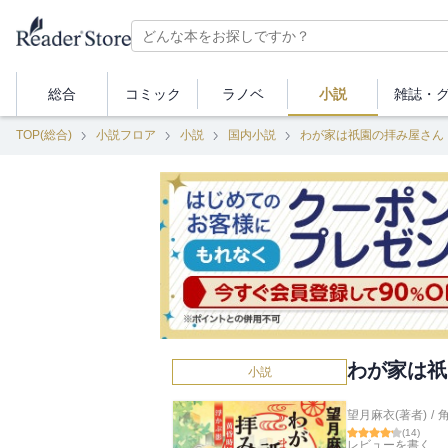
総合
コミック
ラノベ
小説
雑誌・
TOP(総合)
小説フロア
小説
国内小説
わが家は祇園の拝み屋さん
わが家は祇
小説
望月麻衣(著者)
/
(
14
)
レビューを書く