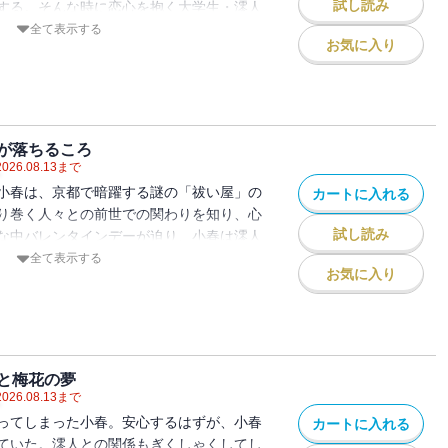
試し読み
する。そんな時に恋心を抱く大学生・澪人
て!?
全て表示する
お気に入り
が落ちるころ
2026.08.13
まで
小春は、京都で暗躍する謎の「祓い屋」の
カートに入れる
り巻く人々との前世での関わりを知り、心
試し読み
な中バレンタインデーが迫り、小春は澪人
れど？
全て表示する
お気に入り
と梅花の夢
2026.08.13
まで
ってしまった小春。安心するはずが、小春
カートに入れる
ていた。澪人との関係もぎくしゃくしてし