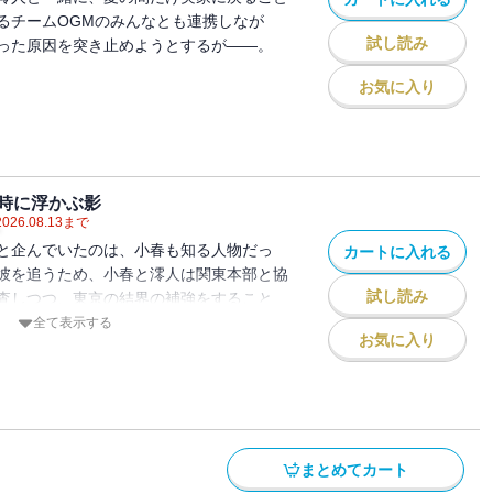
るチームOGMのみんなとも連携しなが
試し読み
った原因を突き止めようとするが――。
お気に入り
時に浮かぶ影
2026.08.13
まで
と企んでいたのは、小春も知る人物だっ
カートに入れる
彼を追うため、小春と澪人は関東本部と協
試し読み
査しつつ、東京の結界の補強をすること
小春たちは強い霊力を持つ不思議な少年と
全て表示する
お気に入り
に残る由里子は朔也への想いが抑えきれな
ることを決心する――。危険な誘惑と恋の
万丈のシリーズ第10弾！
まとめてカート