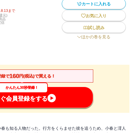
カートに入れる
.8.13
まで
還元)
お気に入り
商品
配信
試し読み
ほかの巻を見る
160
登録で
円(税込)で買える！
かんたん30秒登録！
ぐ会員登録をする
小春も知る人物だった。行方をくらませた彼を追うため、小春と澪人