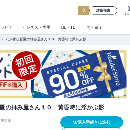
詳細検索
はじ
グラビア
ビジネス
・実用
BL・TL
タテヨミ
わが家は祇園の拝み屋さん１０ 黄昏時に浮かぶ影
園の拝み屋さん１０ 黄昏時に浮かぶ影
角川文庫
購入手続きに進む