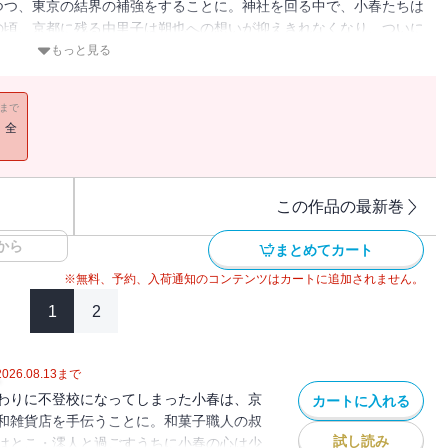
つつ、東京の結界の補強をすることに。神社を回る中で、小春たちは
の頃、京都に残る由里子は朔也への想いが抑えきれなくなり、ついに
恋の嵐が吹き荒れる、波瀾万丈のシリーズ第10弾！
もっと見る
11まで
！全
この作品の最新巻
から
まとめてカート
※無料、予約、入荷通知のコンテンツはカートに追加されません。
1
2
2026.08.13
まで
わりに不登校になってしまった小春は、京
カートに入れる
和雑貨店を手伝うことに。和菓子職人の叔
試し読み
はとこ・澪人と過ごすうちに小春の心は少